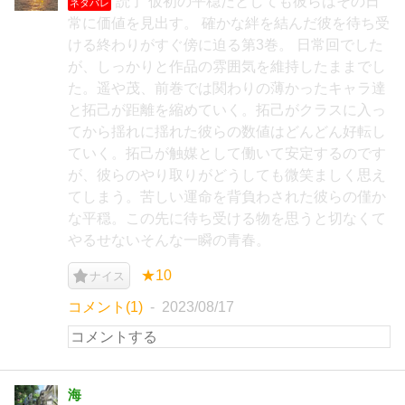
読了 仮初の平穏だとしても彼らはその日
ネタバレ
常に価値を見出す。 確かな絆を結んだ彼を待ち受
ける終わりがすぐ傍に迫る第3巻。 日常回でした
が、しっかりと作品の雰囲気を維持したままでし
た。遥や茂、前巻では関わりの薄かったキャラ達
と拓己が距離を縮めていく。拓己がクラスに入っ
てから揺れに揺れた彼らの数値はどんどん好転し
ていく。拓己が触媒として働いて安定するのです
が、彼らのやり取りがどうしても微笑ましく思え
てしまう。苦しい運命を背負わされた彼らの僅か
な平穏。この先に待ち受ける物を思うと切なくて
やるせないそんな一瞬の青春。
★10
ナイス
コメント(1)
2023/08/17
海