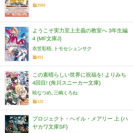
2560
ようこそ実力至上主義の教室へ 3年生編
4 (MF文庫J)
衣笠彰梧
トモセシュンサク
451
この素晴らしい世界に祝福を! よりみち
4回目! (角川スニーカー文庫)
暁なつめ
三嶋くろね
122
プロジェクト・ヘイル・メアリー 上 (ハ
ヤカワ文庫SF)