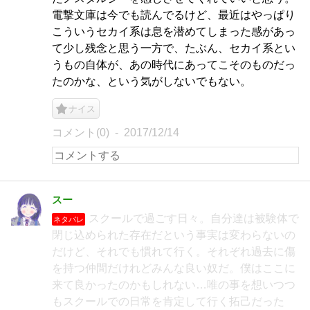
電撃文庫は今でも読んでるけど、最近はやっぱり
こういうセカイ系は息を潜めてしまった感があっ
て少し残念と思う一方で、たぶん、セカイ系とい
うもの自体が、あの時代にあってこそのものだっ
たのかな、という気がしないでもない。
ナイス
コメント(0)
2017/12/14
スー
スクールで過ごす日々。自分達は被験体で
ネタバレ
閉じ込められた存在だという事実は変わらないの
だけど、それでも慣れて行く。それぞれ過去に傷
を持つ仲間だけれどみんな良い奴だ。僕はここに
来て良かったのかもしれない…唯の事を想いつつ
もスクールでの日常を肯定して行く拓己だった