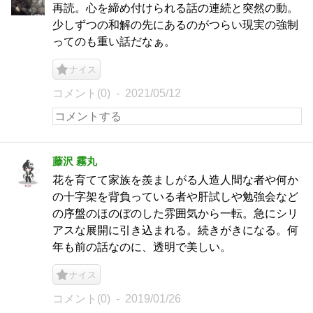
再読。心を締め付けられる話の連続と突然の動。
少しずつの和解の先にあるのがつらい現実の強制
ってのも重い話だなぁ。
ナイス
コメント(0)
2021/05/12
藤沢 霧丸
花を育てて家族を羨ましがる人造人間な者や何か
の十字架を背負っている者や肝試しや勉強会など
の序盤のほのぼのした雰囲気から一転。急にシリ
アスな展開に引き込まれる。続きがきになる。何
年も前の話なのに、透明で美しい。
ナイス
コメント(0)
2019/01/26