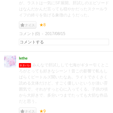
が、ラストは一気にSF展開。肝試しのエピソード
はなんだかんだ言っても穏やかだったスクールラ
イフの終りを告げる象徴のようだった。
★8
ナイス
コメント(0)
2017/08/15
lethe
みんなで肝試しして七海がギター引くとこ
ネタバレ
ろがとっても好きなシーン！昔この影響で私もし
ばらくビートルズ聞いたなあ。ライトでさくさく
読める文体だけど、すごく優しいというか淡い雰
囲気で、それがすっと心に入ってくる。子供の頃
から大好きで、多分いつまでたっても大切な作品
だと思う。
★9
ナイス