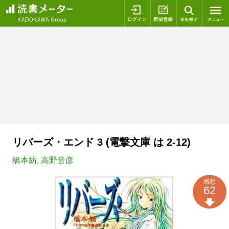
ログイン
新規登録
本を探
リバーズ・エンド 3 (電撃文庫 は 2-12)
橋本紡
,
高野音彦
感想
62