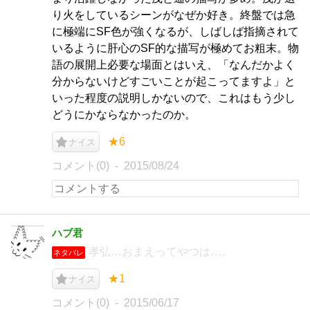
り火をしているシーンがなぜか好き。終盤では急
に極端にSF色が強くなるが、しばしば指摘されて
いるように肝心のSF的な描写が極めてお粗末。物
語の展開上必要な場面とはいえ、「なんだかよく
分からないけどすごいことが起こってますよ」と
いった程度の説明しかないので、これはもう少し
どうにかならなかったのか。
★6
ナイス
コメント(0)
2015/08/24
ハブ君
孝弘…おまえってやつは…。
ネタバレ
★1
ナイス
コメント(0)
2015/06/17