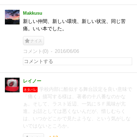
Makkusu
新しい仲間、新しい環境、新しい状況、同じ苦
痛。いい本でした。
ナイス
コメント(0)
2016/06/06
レイノー
学校内部に酷似する舞台設定を良い意味で
ネタバレ
「痛く」描写する様は、著者の十八番なのかな
ぁ。そして、ラスト近辺、一気にＳＦ風味が亢
進。お話としては悪くないんだが、惜しむらく
は、いつかどこかで見たような、という気がしな
いではないところか。