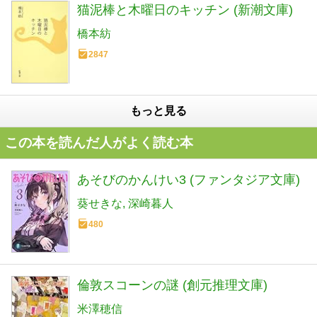
猫泥棒と木曜日のキッチン (新潮文庫)
橋本紡
2847
もっと見る
この本を読んだ人がよく読む本
あそびのかんけい3 (ファンタジア文庫)
葵せきな
深崎暮人
480
倫敦スコーンの謎 (創元推理文庫)
米澤穂信