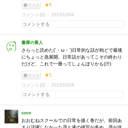
★6
ナイス
コメント(0)
2015/12/04
書庫の番人
さらっと読めた(´・ω・`)日常的な話が殆どで最後
にちょっと急展開。日常話があってこその終わり
だけど、これで一冊ってしょんぼりかも(汗)
★5
ナイス
コメント(0)
2015/10/28
coco
おおむねスクールでの日常を描く巻だが、前回あ
まり活躍しなかった茂と遙の描写が多め。茂が送