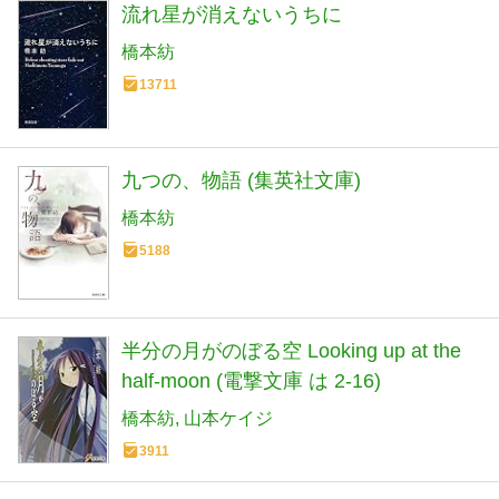
流れ星が消えないうちに
橋本紡
13711
九つの、物語 (集英社文庫)
橋本紡
5188
半分の月がのぼる空 Looking up at the
half-moon (電撃文庫 は 2-16)
橋本紡
山本ケイジ
3911