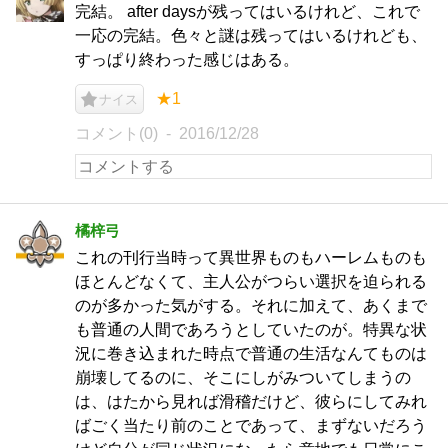
完結。 after daysが残ってはいるけれど、これで
一応の完結。色々と謎は残ってはいるけれども、
すっぱり終わった感じはある。
★1
ナイス
コメント(0)
2016/12/28
橘梓弓
これの刊行当時って異世界ものもハーレムものも
ほとんどなくて、主人公がつらい選択を迫られる
のが多かった気がする。それに加えて、あくまで
も普通の人間であろうとしていたのが。特異な状
況に巻き込まれた時点で普通の生活なんてものは
崩壊してるのに、そこにしがみついてしまうの
は、はたから見れば滑稽だけど、彼らにしてみれ
ばごく当たり前のことであって、まずないだろう