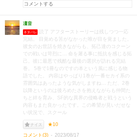
凜音
読了 アフターストーリーは残しつつ一応
ネタバレ
完結。 目覚める筈がなかった唯が目を覚ました。
彼女のお世話を焼きながらも、拓己達のコクーン
での戦いは苛烈に… 命を屠る事に抵抗を感じる拓
己。彼に最悪で残酷な最後の選択が訪れる完結
巻。 5巻で1冊なのですの本という風に感じる物
語でした。 内容はやっぱり1巻が一番セカイ系の
雰囲気はあったような気がしますね… ただ、2巻
以降というのは後ろめたさを抱えながらも仲間た
ちと絆を育み、SF的な異界の侵略者と戦うという
内容もまた良かったです。この希望が見いだせな
い状況で、スクール
★10
ナイス
コメント(3)
2023/08/17