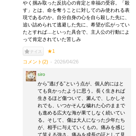
やく掴み取った反抗心の肯定と幸福の受容。「殺
す」とは、命を奪うことに対してのみ使われる表
現であるのか。自分自身の心を自ら殺した先に、
追い詰められて逃避した先に、希望が広がってい
たとすれば…といった具合で、主人公の行動によ
って肯定されていた苦しみ
★1
ナイス
コメント(2)
2026/04/26
siro
から"逃げる"という点が、個人的にはと
ても良かったように思う。長く生きれば
生きるほど傷ついて、澱んで、しかしそ
れでも、いつかそんな穢れた心のままで
も進める広大な海が果てしなく続いてい
る。そして、傷は大人になった少年たち
が、相手に与えていくもの。痛みを感じ
て笑える強さ。痛みを成長の証として見