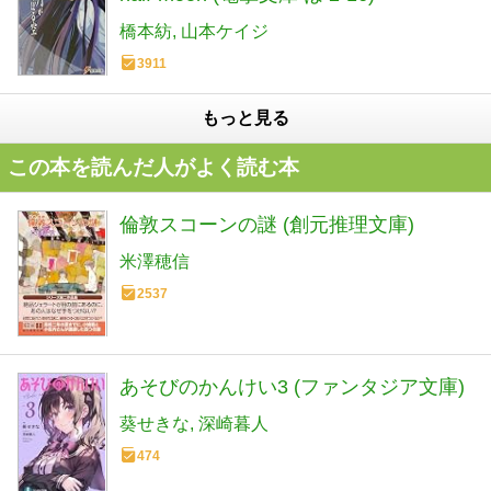
橋本紡
山本ケイジ
3911
もっと見る
この本を読んだ人がよく読む本
倫敦スコーンの謎 (創元推理文庫)
米澤穂信
2537
あそびのかんけい3 (ファンタジア文庫)
葵せきな
深崎暮人
474