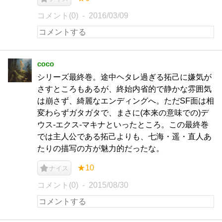
コメント(0)
2016/03/09
coco
シリーズ最終巻。途中ヘタレ過ぎる拓己に嫌気が
さすところもあるが、終始内省的で静かな雰囲気
は崩さず、綺麗なエンディングへ。ただSF面は相
変わらずガタガタで、まさに(本来の意味での)デ
ウス-エクス-マキナといったところ。この最終巻
では主人公である拓己よりも、七海・遥・直人あ
たりの描写の方が魅力的だったな。
★10
ナイス
コメント(0)
2015/08/30