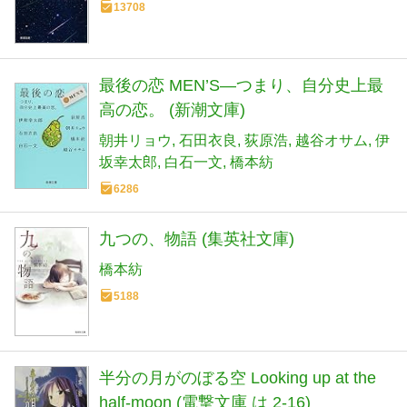
13708
最後の恋 MEN’S―つまり、自分史上最
高の恋。 (新潮文庫)
朝井リョウ
石田衣良
荻原浩
越谷オサム
伊
坂幸太郎
白石一文
橋本紡
6286
九つの、物語 (集英社文庫)
橋本紡
5188
半分の月がのぼる空 Looking up at the
half-moon (電撃文庫 は 2-16)