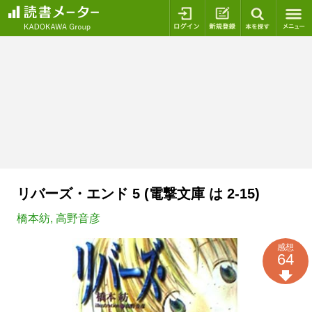
ログイン
新規登録
本を探
リバーズ・エンド 5 (電撃文庫 は 2-15)
橋本紡
,
高野音彦
感想
64