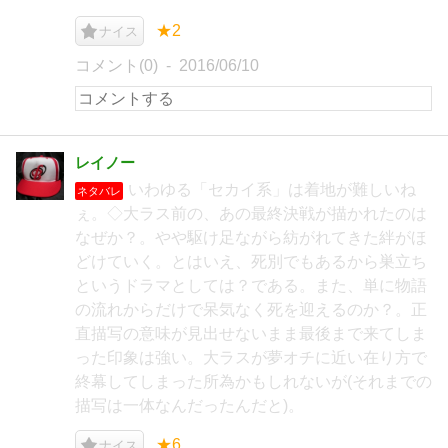
★2
ナイス
コメント(0)
2016/06/10
レイノー
いわゆる「セカイ系」は着地が難しいね
ネタバレ
ぇ。◇大ラス前の、あの最終決戦が描かれたのは
なぜか？。やや駆け足ながら紡がれてきた絆がほ
どけていく。とはいえ、死別でもあるから巣立ち
というドラマとしては？である。また、単に物語
の流れからだけで呆気なく死を迎えるのか？。正
直描写の意味が見出せないまま最後まで来てしま
った印象は強い。大ラスが夢オチに近い在り方で
終幕してしまった所為かもしれないが(それまでの
描写は一体なんだったんだと)。
★6
ナイス