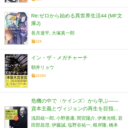
Re:ゼロから始める異世界生活44 (MF文
庫J)
長月達平
大塚真一郎
119
イン・ザ・メガチャーチ
朝井リョウ
22104
危機の中で〈ケインズ〉から学ぶ――
資本主義とヴィジョンの再生を目指し
て
浅田統一郎
小野善康
間宮陽介
伊東光晴
若
田部昌澄
伊藤誠
塩野谷祐一
根岸隆
橋本