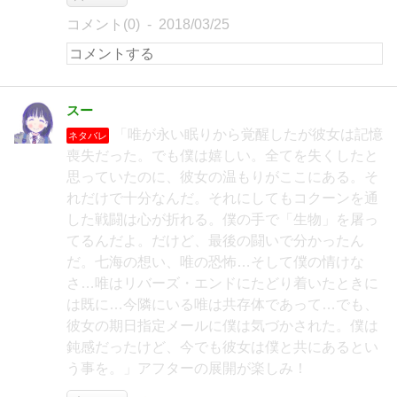
コメント(0)
2018/03/25
スー
「唯が永い眠りから覚醒したが彼女は記憶
ネタバレ
喪失だった。でも僕は嬉しい。全てを失くしたと
思っていたのに、彼女の温もりがここにある。そ
れだけで十分なんだ。それにしてもコクーンを通
した戦闘は心が折れる。僕の手で「生物」を屠っ
てるんだよ。だけど、最後の闘いで分かったん
だ。七海の想い、唯の恐怖…そして僕の情けな
さ…唯はリバーズ・エンドにたどり着いたときに
は既に…今隣にいる唯は共存体であって…でも、
彼女の期日指定メールに僕は気づかされた。僕は
鈍感だったけど、今でも彼女は僕と共にあるとい
う事を。」アフターの展開が楽しみ！