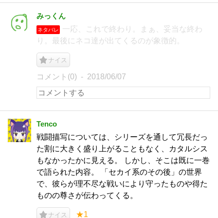
みっくん
一応、これで終わり。まぁ、妥当な終わ
ネタバレ
り。最後にネコ達が出てくるのが象徴的。
ナイス
コメント(0)
2018/06/07
Tenco
戦闘描写については、シリーズを通して冗長だっ
た割に大きく盛り上がることもなく、カタルシス
もなかったかに見える。 しかし、そこは既に一巻
で語られた内容。 「セカイ系のその後」の世界
で、彼らが理不尽な戦いにより守ったものや得た
ものの尊さが伝わってくる。
★1
ナイス