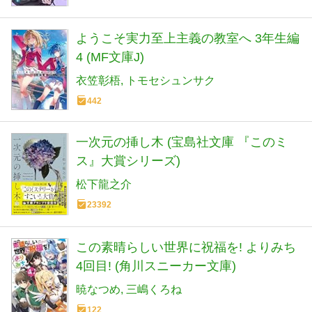
ようこそ実力至上主義の教室へ 3年生編
4 (MF文庫J)
衣笠彰梧
トモセシュンサク
442
一次元の挿し木 (宝島社文庫 『このミ
ス』大賞シリーズ)
松下龍之介
23392
この素晴らしい世界に祝福を! よりみち
4回目! (角川スニーカー文庫)
暁なつめ
三嶋くろね
122