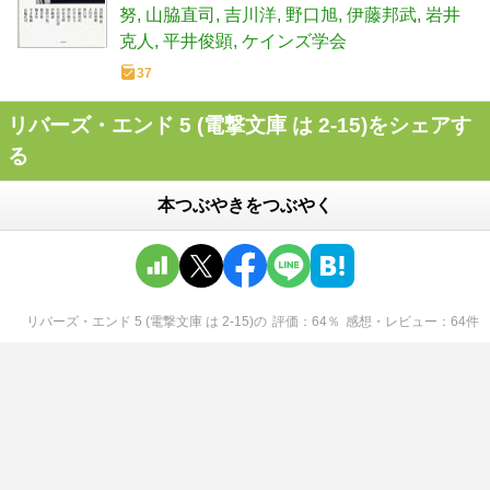
努
山脇直司
吉川洋
野口旭
伊藤邦武
岩井
克人
平井俊顕
ケインズ学会
37
リバーズ・エンド 5 (電撃文庫 は 2-15)をシェアす
る
本つぶやきをつぶやく
リバーズ・エンド 5 (電撃文庫 は 2-15)
の
評価
64
％
感想・レビュー
64
件