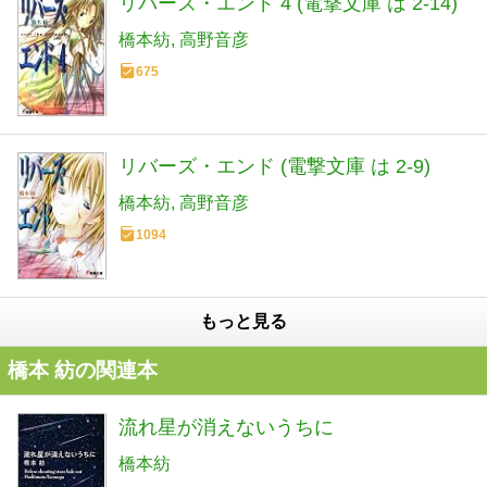
リバーズ・エンド 4 (電撃文庫 は 2-14)
橋本紡
高野音彦
675
リバーズ・エンド (電撃文庫 は 2-9)
橋本紡
高野音彦
1094
もっと見る
橋本 紡の関連本
流れ星が消えないうちに
橋本紡