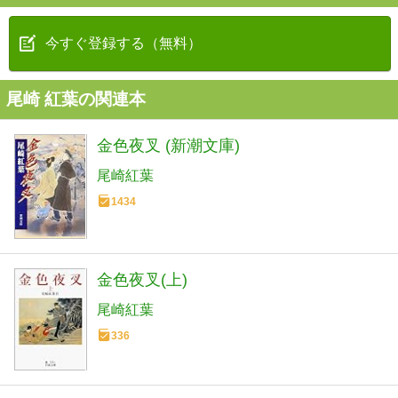
今すぐ登録する（無料）
尾崎 紅葉の関連本
金色夜叉 (新潮文庫)
尾崎紅葉
1434
金色夜叉(上)
尾崎紅葉
336