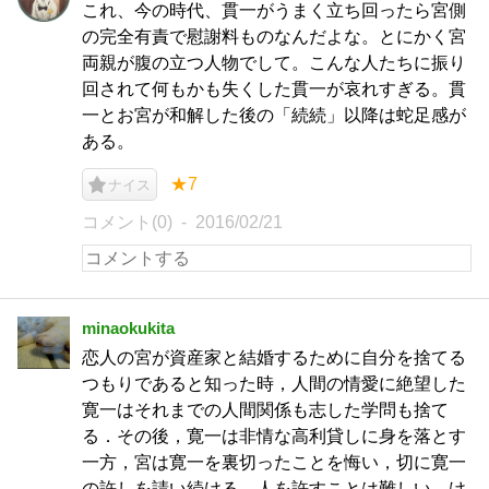
これ、今の時代、貫一がうまく立ち回ったら宮側
の完全有責で慰謝料ものなんだよな。とにかく宮
両親が腹の立つ人物でして。こんな人たちに振り
回されて何もかも失くした貫一が哀れすぎる。貫
一とお宮が和解した後の「続続」以降は蛇足感が
ある。
★7
ナイス
コメント(0)
2016/02/21
minaokukita
恋人の宮が資産家と結婚するために自分を捨てる
つもりであると知った時，人間の情愛に絶望した
寛一はそれまでの人間関係も志した学問も捨て
る．その後，寛一は非情な高利貸しに身を落とす
一方，宮は寛一を裏切ったことを悔い，切に寛一
の許しを請い続ける．人を許すことは難しい．け