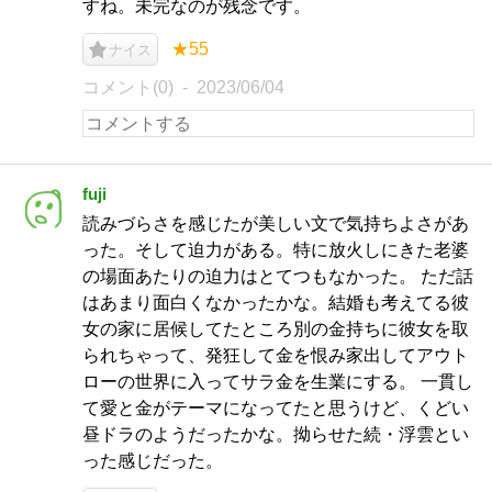
すね。未完なのが残念です。
★55
ナイス
コメント(0)
2023/06/04
fuji
読みづらさを感じたが美しい文で気持ちよさがあ
った。そして迫力がある。特に放火しにきた老婆
の場面あたりの迫力はとてつもなかった。 ただ話
はあまり面白くなかったかな。結婚も考えてる彼
女の家に居候してたところ別の金持ちに彼女を取
られちゃって、発狂して金を恨み家出してアウト
ローの世界に入ってサラ金を生業にする。 一貫し
て愛と金がテーマになってたと思うけど、くどい
昼ドラのようだったかな。拗らせた続・浮雲とい
った感じだった。