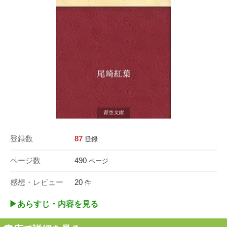
登録数
87
登録
ページ数
490
ページ
感想・レビュー
20
件
▶︎あらすじ・内容を見る