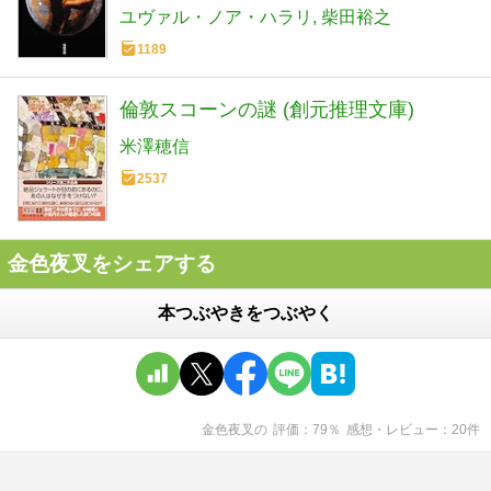
ユヴァル・ノア・ハラリ
柴田裕之
1189
倫敦スコーンの謎 (創元推理文庫)
米澤穂信
2537
金色夜叉をシェアする
本つぶやきをつぶやく
金色夜叉
の
評価
79
％
感想・レビュー
20
件