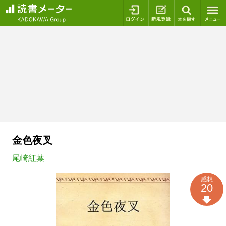
ログイン
新規登録
本を探
金色夜叉
尾崎紅葉
感想
20