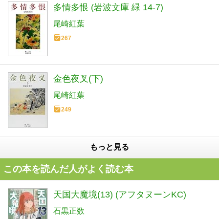
多情多恨 (岩波文庫 緑 14-7)
尾崎紅葉
267
金色夜叉(下)
尾崎紅葉
249
もっと見る
この本を読んだ人がよく読む本
天国大魔境(13) (アフタヌーンKC)
石黒正数