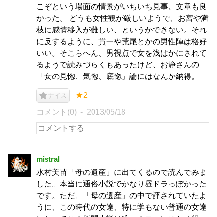
こぞという場面の情景がいちいち見事。文章も良
かった。 どうも女性観が厳しいようで、お宮や満
枝に感情移入が難しい、というかできない。それ
に反するように、貫一や荒尾とかの男性陣は格好
いい。そこらへん、男視点で女を浅はかにされて
るようで読みづらくもあったけど、お静さんの
「女の見惚、気惚、底惚」論にはなんか納得。
★2
ナイス
コメント(0)
2013/05/18
mistral
水村美苗「母の遺産」に出てくるので読んでみま
した。本当に通俗小説でかなり昼ドラっぽかった
です。ただ、「母の遺産」の中で評されていたよ
うに、この時代の女達、特に学もない普通の女達