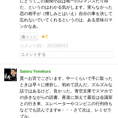
にとってこの新聞小説は唯一のロマンスたり得
た、というのはわかる気がします。実らなかった
恋の相手が（憎しみとはいえ）自分の事を決して
忘れないでいてくれるというのは、ある意味ロマ
ンかなあ。
★3
ナイス
コメント(0)
2013/05/11
Satoru Yonekura
貫一お宮でございます。中一くらいで手に取った
ときは早々に挫折し、初めて読んだ。ズルズルな
話ではあるけど、良かった。青空文庫でスマホで
の歩きながらの読書、夜道に加えて最近は会議室
との行き来、エレベーターやコンビニの行列待ち
などでも読んでますw・・・さて次は、レミゼラ
ブル。