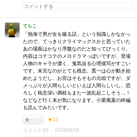
てらこ
「熱海で男が女を蹴る話」という知識しかなかっ
たので、てっきりクライマックスかと思っていた
あの場面はかなり序盤なのだと知ってびっくり。
内容はコテコテのメロドラマっぽいですが、登場
人物のキャラが濃く、鬼気迫る心理描写がすごい
です。未完なのがとても残念。貫一は心が動き始
めたようだし、お宮はそもそもの元凶ですが、ダ
メっぷりが人間らしいといえば人間らしいし、恐
ろしく執念深い満枝もまた一波乱起こしそう…！
などなど行く末が気になります。小栗風葉の終編
も読んでみたいです。
★12
ナイス
コメント(0)
2019/08/16