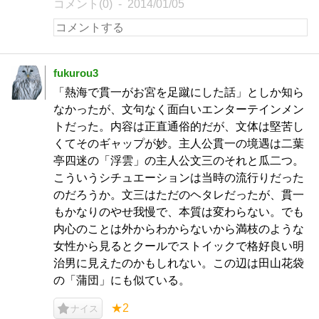
コメント(0)
2014/01/05
fukurou3
「熱海で貫一がお宮を足蹴にした話」としか知ら
なかったが、文句なく面白いエンターテインメン
トだった。内容は正直通俗的だが、文体は堅苦し
くてそのギャップが妙。主人公貫一の境遇は二葉
亭四迷の「浮雲」の主人公文三のそれと瓜二つ。
こういうシチュエーションは当時の流行りだった
のだろうか。文三はただのヘタレだったが、貫一
もかなりのやせ我慢で、本質は変わらない。でも
内心のことは外からわからないから満枝のような
女性から見るとクールでストイックで格好良い明
治男に見えたのかもしれない。この辺は田山花袋
の「蒲団」にも似ている。
★2
ナイス