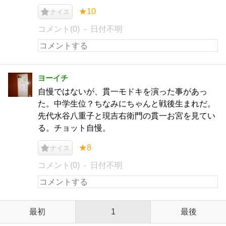
★10
ナイス
コメント(0)
日付不明
ヨーイチ
自慢ではないが、貫一モドキを演った事があっ
た。中学生位？ちなみにちゃんと戦後生まれだ。
先代水谷八重子と現吉右衛門の貫一お宮を見てい
る。チョット自慢。
★8
ナイス
コメント(0)
日付不明
最初
1
最後