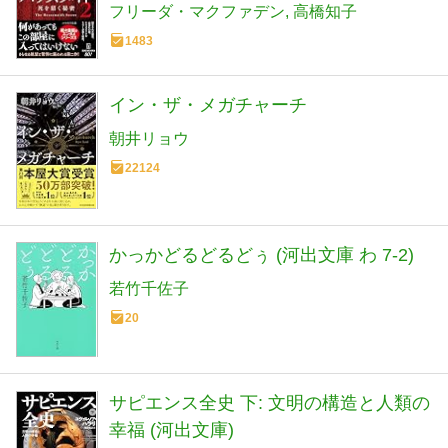
フリーダ・マクファデン
高橋知子
1483
イン・ザ・メガチャーチ
朝井リョウ
22124
かっかどるどるどぅ (河出文庫 わ 7-2)
若竹千佐子
20
サピエンス全史 下: 文明の構造と人類の
幸福 (河出文庫)