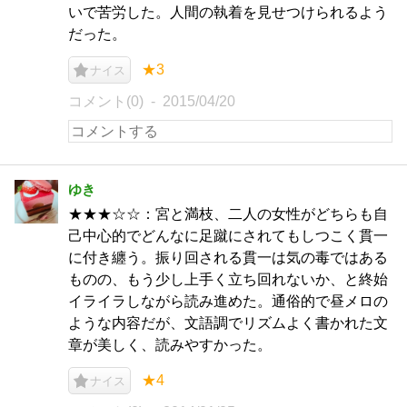
いで苦労した。人間の執着を見せつけられるよう
だった。
★3
ナイス
コメント(0)
2015/04/20
ゆき
★★★☆☆：宮と満枝、二人の女性がどちらも自
己中心的でどんなに足蹴にされてもしつこく貫一
に付き纏う。振り回される貫一は気の毒ではある
ものの、もう少し上手く立ち回れないか、と終始
イライラしながら読み進めた。通俗的で昼メロの
ような内容だが、文語調でリズムよく書かれた文
章が美しく、読みやすかった。
★4
ナイス