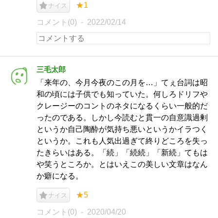
★1
ナイス
コメント(0)
2022/02/14
三毛太郎
「来年の、今月今夜のこの月を…」てぇ台詞は昭
和の頃には子供でも知っていた。何しろドリフや
クレージーのコントのネタになるくらい一般的だ
ったのである。しかし今読むと貫一の自意識過剰
というか自己陶酔が気持ち悪いというかイラつく
というか。これも人気出過ぎて終りどころを失っ
たきらいはある。「続」「続続」「新続」てもは
や笑うところか。とはいえこの美しい文章はなん
か癖になる。
★5
ナイス
コメント(0)
2020/04/20