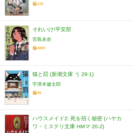
226
それいけ!平安部
宮島未奈
4865
猫と罰 (新潮文庫 う 29-1)
宇津木健太郎
99
ハウスメイド2: 死を招く秘密 (ハヤカ
ワ・ミステリ文庫 HMマ 20-2)