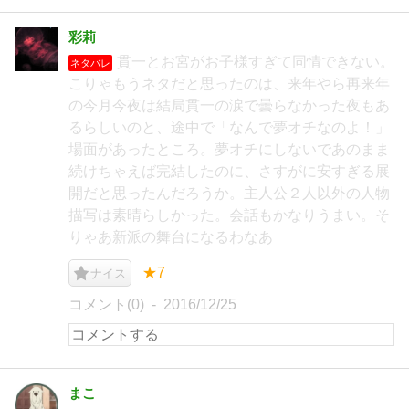
彩莉
貫一とお宮がお子様すぎて同情できない。
ネタバレ
こりゃもうネタだと思ったのは、来年やら再来年
の今月今夜は結局貫一の涙で曇らなかった夜もあ
るらしいのと、途中で「なんで夢オチなのよ！」
場面があったところ。夢オチにしないであのまま
続けちゃえば完結したのに、さすがに安すぎる展
開だと思ったんだろうか。主人公２人以外の人物
描写は素晴らしかった。会話もかなりうまい。そ
りゃあ新派の舞台になるわなあ
★7
ナイス
コメント(0)
2016/12/25
まこ