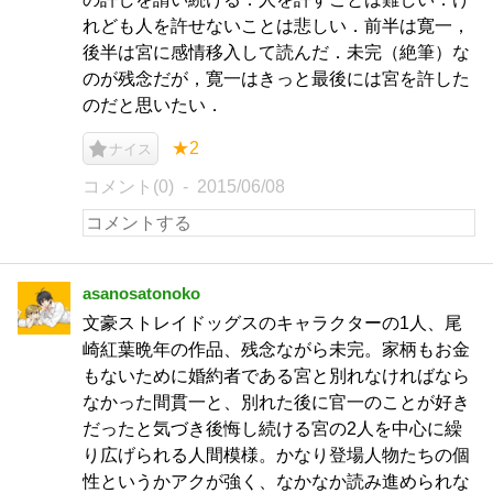
れども人を許せないことは悲しい．前半は寛一，
後半は宮に感情移入して読んだ．未完（絶筆）な
のが残念だが，寛一はきっと最後には宮を許した
のだと思いたい．
★2
ナイス
コメント(0)
2015/06/08
asanosatonoko
文豪ストレイドッグスのキャラクターの1人、尾
崎紅葉晩年の作品、残念ながら未完。家柄もお金
もないために婚約者である宮と別れなければなら
なかった間貫一と、別れた後に官一のことが好き
だったと気づき後悔し続ける宮の2人を中心に繰
り広げられる人間模様。かなり登場人物たちの個
性というかアクが強く、なかなか読み進められな