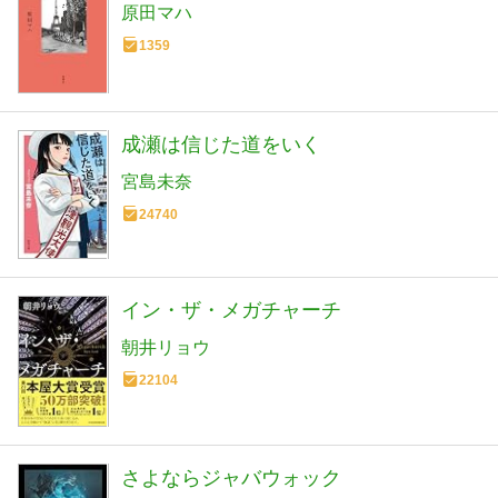
原田マハ
1359
成瀬は信じた道をいく
宮島未奈
24740
イン・ザ・メガチャーチ
朝井リョウ
22104
さよならジャバウォック