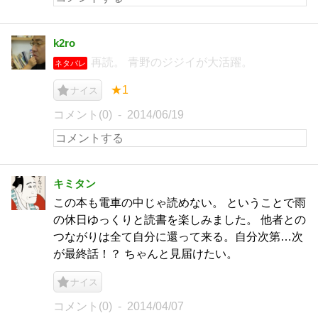
k2ro
再読。 青野のジジイが大活躍。
ネタバレ
★1
ナイス
コメント(0)
2014/06/19
キミタン
この本も電車の中じゃ読めない。 ということで雨
の休日ゆっくりと読書を楽しみました。 他者との
つながりは全て自分に還って来る。自分次第…次
が最終話！？ ちゃんと見届けたい。
ナイス
コメント(0)
2014/04/07