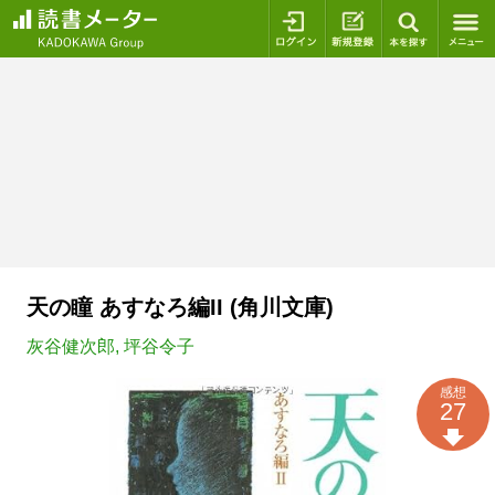
ログイン
新規登録
本を探
天の瞳 あすなろ編II (角川文庫)
灰谷健次郎
,
坪谷令子
感想
27