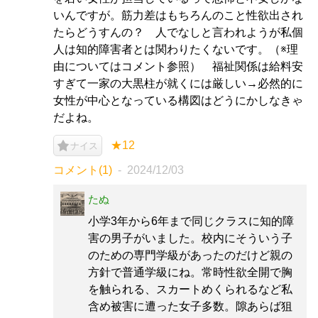
いんですが。筋力差はもちろんのこと性欲出され
たらどうすんの？ 人でなしと言われようが私個
人は知的障害者とは関わりたくないです。（※理
由についてはコメント参照） 福祉関係は給料安
すぎて一家の大黒柱が就くには厳しい→必然的に
女性が中心となっている構図はどうにかしなきゃ
だよね。
★12
ナイス
コメント(1)
2024/12/03
たぬ
小学3年から6年まで同じクラスに知的障
害の男子がいました。校内にそういう子
のための専門学級があったのだけど親の
方針で普通学級にね。常時性欲全開で胸
を触られる、スカートめくられるなど私
含め被害に遭った女子多数。隙あらば狙