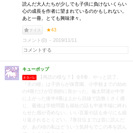
読んだ大人たちが少しでも子供に負けないくらい
心の成長を作者に望まれているのかもしれない。
あと一冊。とても興味津々。
★43
ナイス
コメント(0)
2019/11/11
キューポップ
【再読の様な？】全8巻、やっと読了。
ネタバレ
『天の瞳』は子供らが保育園、小学校までの始め
の4冊だけが圧倒的に良かった。倫太郎達が中学
に上がった後半4冊は上から目線で説教くさく感
じ、最後は学校問題も福祉の話も中途半端に終わ
らせた感が否めない。いい言葉や話も余りにも繰
り返されるとくどい。7巻目位までは昔に読んだ
が、あの頃の私はどういう気持ちでこの本を読ん