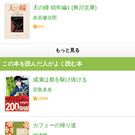
天の瞳 幼年編1 (角川文庫)
灰谷健次郎
831
もっと見る
この本を読んだ人がよく読む本
成瀬は都を駆け抜ける
宮島未奈
12689
カフェーの帰り道