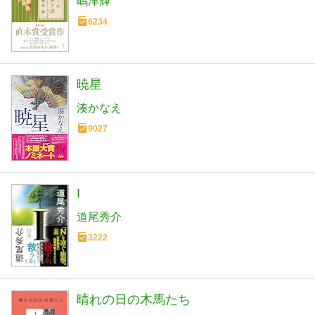
嶋津輝
6234
暁星
湊かなえ
9027
I
道尾秀介
3222
晴れの日の木馬たち