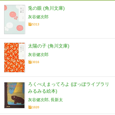
兎の眼 (角川文庫)
灰谷健次郎
5313
太陽の子 (角川文庫)
灰谷健次郎
3016
ろくべえまってろよ (ぽっぽライブラリ
みるみる絵本)
灰谷健次郎
長新太
1020