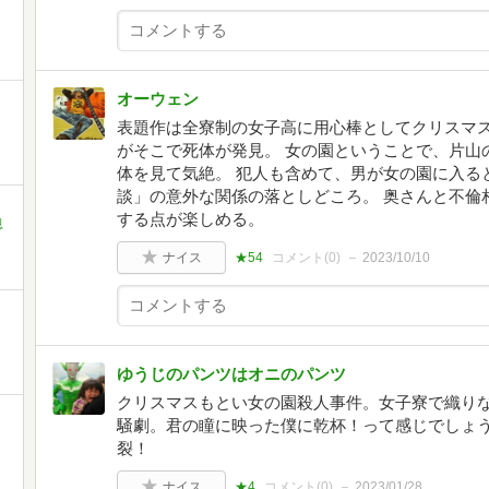
オーウェン
表題作は全寮制の女子高に用心棒としてクリスマス
がそこで死体が発見。 女の園ということで、片山
体を見て気絶。 犯人も含めて、男が女の園に入る
談」の意外な関係の落としどころ。 奥さんと不倫
する点が楽しめる。
恩
ナイス
★54
コメント(
0
)
2023/10/10
ゆうじのパンツはオニのパンツ
クリスマスもとい女の園殺人事件。女子寮で織り
騒劇。君の瞳に映った僕に乾杯！って感じでしょ
裂！
ナイス
★4
コメント(
0
)
2023/01/28