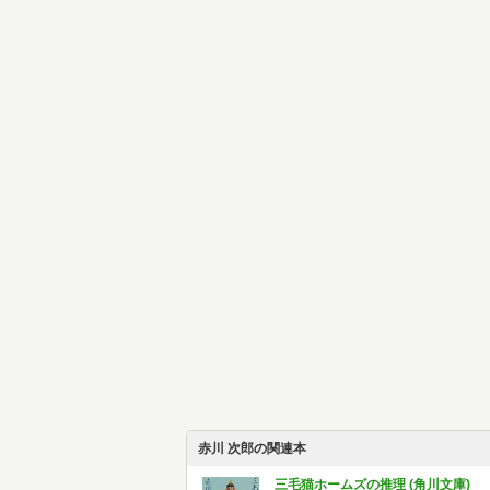
赤川 次郎の関連本
三毛猫ホームズの推理 (角川文庫)