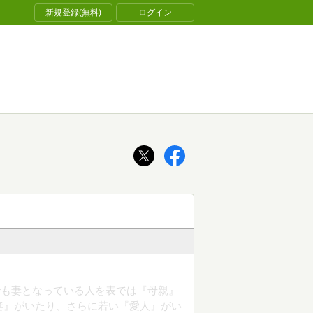
新規登録(無料)
ログイン
でも妻となっている人を表では『母親』
妻』がいたり、さらに若い『愛人』がい