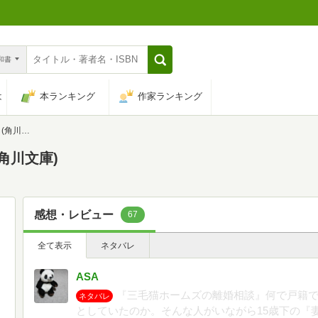
n和書
は
本ランキング
作家ランキング
川文庫)
角川文庫)
感想・レビュー
67
全て表示
ネタバレ
ASA
『三毛猫ホームズの離婚相談』何で戸籍
ネタバレ
としていたのか。そんな人がいながら15歳下の『