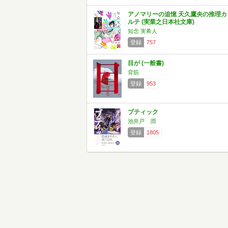
アノマリーの追憶 天久鷹央の推理カ
ルテ (実業之日本社文庫)
知念 実希人
登録
757
目が (一般書)
背筋
登録
953
ブティック
池井戸 潤
登録
1805