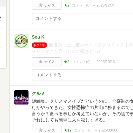
ナイス
★2
コメント(
0
)
2025/12/04
Sou K
最後の「三毛猫ホームズのクリスマス亅
ネタバレ
クリスマスと言ったのが驚きだった。
ナイス
★2
コメント(
0
)
2025/10/13
クルミ
短編集。クリスマスイブだというのに、全寮制の
行がやってきた。女性恐怖症の片山に務まるので
言うか？食べる事しか考えていないが、その陰で
それにしても簡単に人を殺しすぎる。
ナイス
★12
コメント(
0
)
2025/03/03