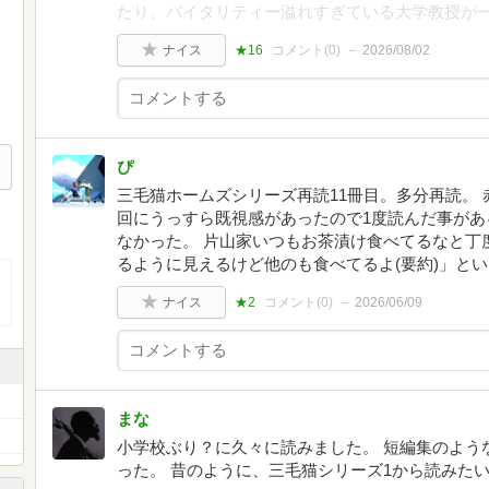
たり、バイタリティー溢れすぎている大学教授が
ナイス
★16
コメント(
0
)
2026/08/02
ぴ
三毛猫ホームズシリーズ再読11冊目。多分再読。
回にうっすら既視感があったので1度読んだ事があ
なかった。 片山家いつもお茶漬け食べてるなと丁
るように見えるけど他のも食べてるよ(要約)」と
ナイス
★2
コメント(
0
)
2026/06/09
まな
小学校ぶり？に久々に読みました。 短編集のよう
った。 昔のように、三毛猫シリーズ1から読みた