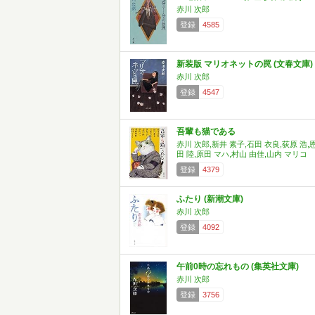
赤川 次郎
登録
4585
新装版 マリオネットの罠 (文春文庫)
赤川 次郎
登録
4547
吾輩も猫である
赤川 次郎,新井 素子,石田 衣良,荻原 浩,
田 陸,原田 マハ,村山 由佳,山内 マリコ
登録
4379
ふたり (新潮文庫)
赤川 次郎
登録
4092
午前0時の忘れもの (集英社文庫)
赤川 次郎
登録
3756