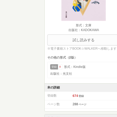
形式：文庫
出版社：KADOKAWA
試し読みする
※電子書籍ストアBOOK☆WALKERへ移動します
その他の形式（β版）
形式：Kindle版
登録
8
出版社：光文社
本の詳細
登録数
674
登録
ページ数
288
ページ