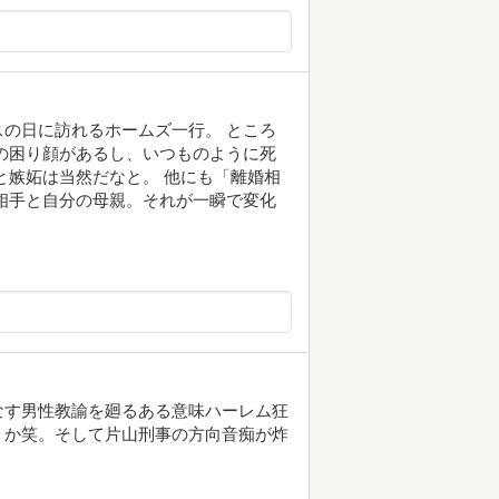
の日に訪れるホームズ一行。 ところ
の困り顔があるし、いつものように死
と嫉妬は当然だなと。 他にも「離婚相
相手と自分の母親。それが一瞬で変化
なす男性教諭を廻るある意味ハーレム狂
うか笑。そして片山刑事の方向音痴が炸