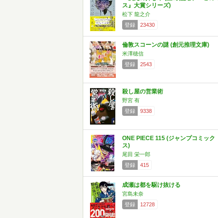
ス』大賞シリーズ)
松下 龍之介
登録
23430
倫敦スコーンの謎 (創元推理文庫)
米澤穂信
登録
2543
殺し屋の営業術
野宮 有
登録
9338
ONE PIECE 115 (ジャンプコミック
ス)
尾田 栄一郎
登録
415
成瀬は都を駆け抜ける
宮島未奈
登録
12728