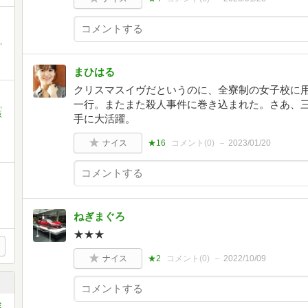
,
まひはる
クリスマスイヴだというのに、全寮制の女子校に
一行。またまた殺人事件に巻き込まれた。さあ、
,
坂
手に大活躍。
ナイス
★16
コメント(
0
)
2023/01/20
ねぎまぐろ
★★★
ナイス
★2
コメント(
0
)
2022/10/09
ミ