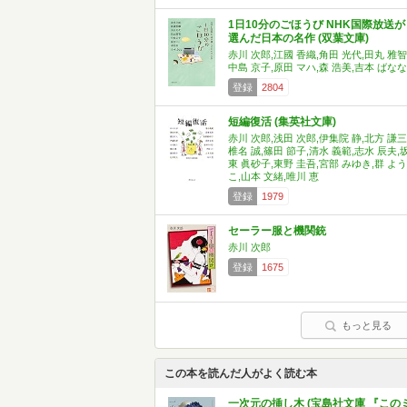
1日10分のごほうび NHK国際放送が
選んだ日本の名作 (双葉文庫)
赤川 次郎,江國 香織,角田 光代,田丸 雅智
中島 京子,原田 マハ,森 浩美,吉本 ばなな
登録
2804
短編復活 (集英社文庫)
赤川 次郎,浅田 次郎,伊集院 静,北方 謙三
椎名 誠,篠田 節子,清水 義範,志水 辰夫,
東 眞砂子,東野 圭吾,宮部 みゆき,群 よう
こ,山本 文緒,唯川 恵
登録
1979
セーラー服と機関銃
赤川 次郎
登録
1675
もっと見る
この本を読んだ人がよく読む本
一次元の挿し木 (宝島社文庫 『この