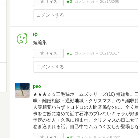
ナイス
★3
コメント(
0
)
2021/02/06
ゆ
短編集
ナイス
★1
コメント(
0
)
2021/01/17
pao
★★★☆☆三毛猫ホームズシリーズ(10) 短編集
唄・離婚相談・通勤地獄・クリスマス」の５編収
人等相変わらずドロドロの人間関係なのに、全く
事をご飯に絡めて話す石津のブレないキャラが好き
予定の友人・久保に頼まれ、クリスマスの日に女
巻き込まれる話。自己中でムカつく女しか登場し
ナイス
★41
コメント(
0
)
2020/12/25