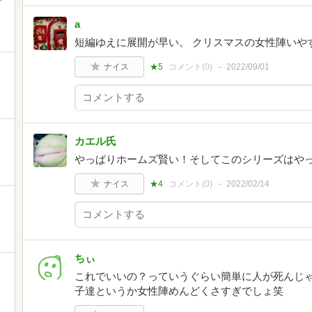
a
短編ゆえに展開が早い。 クリスマスの女性陣いや
ナイス
★5
コメント(
0
)
2022/09/01
カエル氏
やっぱりホームズ賢い！そしてこのシリーズはや
ナイス
★4
コメント(
0
)
2022/02/14
ちぃ
これでいいの？っていうぐらい簡単に人が死んじゃ
子達というか女性陣めんどくさすぎでしょ笑