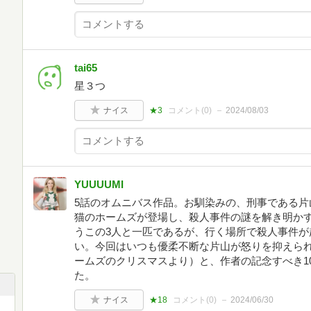
tai65
星３つ
ナイス
★3
コメント(
0
)
2024/08/03
YUUUUMI
5話のオムニバス作品。お馴染みの、刑事である片
猫のホームズが登場し、殺人事件の謎を解き明か
うこの3人と一匹であるが、行く場所で殺人事件が
い。今回はいつも優柔不断な片山が怒りを抑えら
ームズのクリスマスより）と、作者の記念すべき1
た。
ナイス
★18
コメント(
0
)
2024/06/30