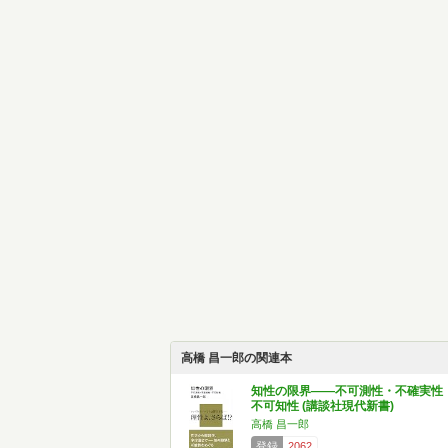
高橋 昌一郎の関連本
知性の限界――不可測性・不確実性
不可知性 (講談社現代新書)
高橋 昌一郎
登録
2062