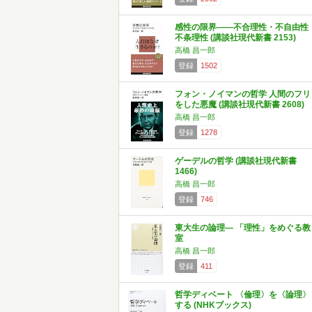
感性の限界――不合理性・不自由性
不条理性 (講談社現代新書 2153)
高橋 昌一郎
登録
1502
フォン・ノイマンの哲学 人間のフリ
をした悪魔 (講談社現代新書 2608)
高橋 昌一郎
登録
1278
ゲーデルの哲学 (講談社現代新書
1466)
高橋 昌一郎
登録
746
東大生の論理― 「理性」をめぐる教
室
高橋 昌一郎
登録
411
哲学ディベート 〈倫理〉を〈論理〉
する (NHKブックス)