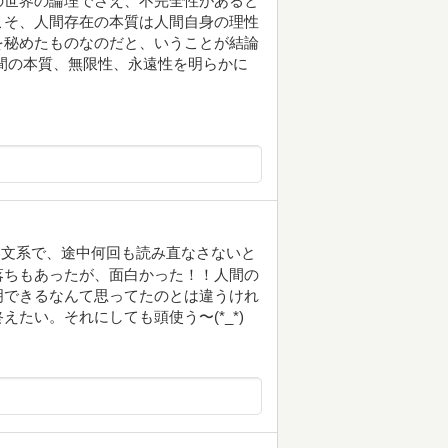
の世界の論理でさえ、不完全性があると
こそ、人間存在の本質は人間自身の理性
を秘めたものなのだと、いうことが結論
間の本質、無限性、永遠性を明らかに
い文系で、途中何回も読み直なさないと
落ちもあったが、面白かった！！人間の
明できるなんて思ってたのとは違うけれ
たい。それにしても頭使う〜(*_*)