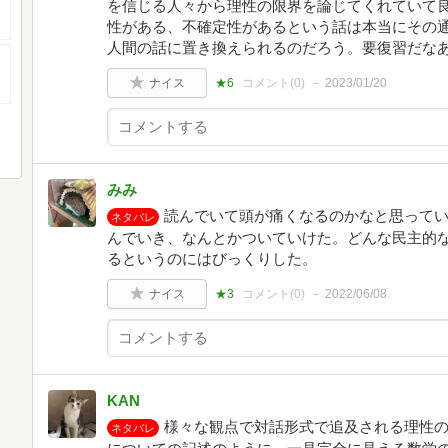
を信じる人々から理性の限界を論じてくれていて
性がある、不確定性があるという話は本当にその
人間の話に置き換えられるのだろう。要復習だな
ナイス
★6
コメント(
0
)
2023/01/20
みみ
読んでいて頭が痛くなるのかなと思って
ネタバレ
んでいき、なんとかついていけた。どんな民主的
るというのにはびっくりした。
ナイス
★3
コメント(
0
)
2022/06/08
KAN
様々な観点で対話形式で追及される理性
ネタバレ