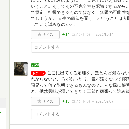
についての記述のように、一見完全に見える数学
いうこと。そしてその不完全性を認識できるから
で規定、把握できるものではなく、無限の可能性
でしょうか。 人生の価値を問う、ということは人
していく試みなのかと。
ナイス
★14
コメント(
0
)
2021/10/14
翡翠
ここに出てくる定理を、ほとんど知らな
ネタバレ
わからないところがあったり、気が遠くなって寝
限界って何？説明できるもんなの？こんな風に解
ど、俄然興味が湧いてきた！三部作頑張って読み終え
ナイス
★13
コメント(
0
)
2021/02/07
・