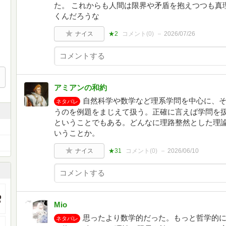
た。 これからも人間は限界や矛盾を抱えつつも真
くんだろうな
ナイス
★2
コメント(
0
)
2026/07/26
アミアンの和約
自然科学や数学など理系学問を中心に、
ネタバレ
うのを例題をまじえて扱う。正確に言えば学問を
ということでもある。どんなに理路整然とした理
いうことか。
ナイス
★31
コメント(
0
)
2026/06/10
Mio
思ったより数学的だった。もっと哲学的
ネタバレ