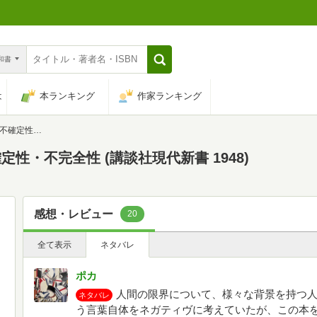
n和書
は
本ランキング
作家ランキング
代新書 1948)
性・不完全性 (講談社現代新書 1948)
感想・レビュー
20
全て表示
ネタバレ
ポカ
人間の限界について、様々な背景を持つ人
ネタバレ
う言葉自体をネガティヴに考えていたが、この本