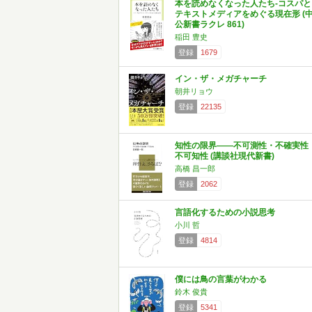
本を読めなくなった人たち-コスパと
テキストメディアをめぐる現在形 (
公新書ラクレ 861)
稲田 豊史
登録
1679
イン・ザ・メガチャーチ
朝井リョウ
登録
22135
知性の限界――不可測性・不確実性
不可知性 (講談社現代新書)
高橋 昌一郎
登録
2062
言語化するための小説思考
小川 哲
登録
4814
僕には鳥の言葉がわかる
鈴木 俊貴
登録
5341