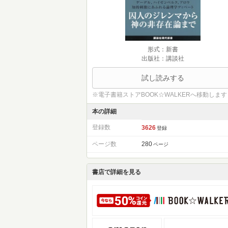
形式：新書
出版社：講談社
試し読みする
※電子書籍ストアBOOK☆WALKERへ移動します
本の詳細
登録数
3626
登録
ページ数
280
ページ
書店で詳細を見る