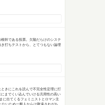
の根幹である投票。欠陥だらけのシステ
、抜き打ちテストから、とてつもない論理
たときにこれを読んで不完全性定理に打
在にまでくい込んでいける汎用性の高い
たまに出てくるフェミニストとロマン主
たないため一般人からは敬遠されがち