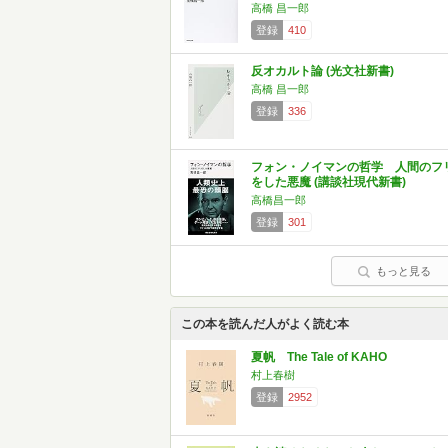
高橋 昌一郎
登録
410
反オカルト論 (光文社新書)
高橋 昌一郎
登録
336
フォン・ノイマンの哲学 人間のフ
をした悪魔 (講談社現代新書)
高橋昌一郎
登録
301
もっと見る
この本を読んだ人がよく読む本
夏帆 The Tale of KAHO
村上春樹
登録
2952