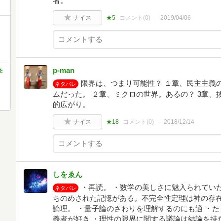
者。
ナイス
★5
コメント(
0
)
2019/04/06
p-man
学
限界は、つまり可能性？ １章、民主主義
ネタバレ
ムだった。 ２章、ミクロの世界。あるの？ 3章
的広がり。
ナイス
★18
コメント(
0
)
2018/12/14
しをゑん
・再読。 ・数学の美しさに魅入られてい
ネタバレ
ちのめされた記憶がある。不完全性定理は神の存
論理。 ・量子論のさわりを理解するのにも適 ・
義者が好き ・理性の限界に関する議論は結論を持