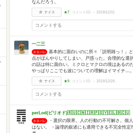
なんだろう。
中
ナイス
★7
コメント(
0
)
2019/12/31
一二三
基本的に面白いのに所々「説明雑っ！」
ネタバレ
点がぼんやりしてしまい、戸惑った。合理的な選
・
の話は特に面白い。ミクロとマクロの境はあるの
やっぱりここでも波についての理解はイマイチ…
ナイス
★9
コメント(
0
)
2019/12/26
perLod(ピリオド)🇷🇺🇨🇳🇮🇷🇵🇸🇾🇪🇱🇧🇨🇺
・選択の限界。人の行動の不可解さ。個
ネタバレ
はない。 ・論理的叙述にも適用できる不完全性定