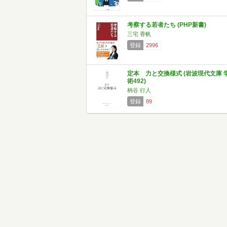
考察する若者たち (PHP新書)
三宅 香帆
登録
2996
定本 力と交換様式 (岩波現代文庫 
術492)
柄谷 行人
登録
89