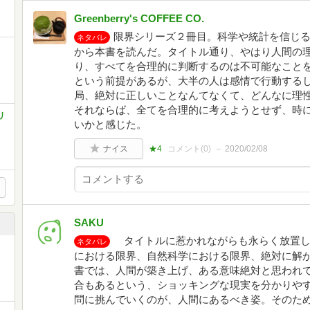
Greenberry's COFFEE CO.
限界シリーズ２冊目。科学や統計を信じ
ネタバレ
から本書を読んだ。タイトル通り、やはり人間の理
り、すべてを合理的に判断するのは不可能なこと
という前提があるが、大半の人は感情で行動する
局、絶対に正しいことなんてなくて、どんなに理
それならば、全てを合理的に考えようとせず、時
リ
いかと感じた。
ナイス
★4
コメント(
0
)
2020/02/08
SAKU
タイトルに惹かれながらも永らく放置し
ネタバレ
における限界、自然科学における限界、絶対に解
書では、人間が築き上げ、ある意味絶対と思われ
合もあるという、ショッキングな現実を分かりや
問に挑んでいくのが、人間にあるべき姿。そのた