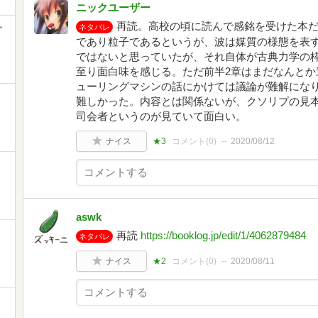
ニックユーザー
再読。高校の頃に読んで感銘を受けた本
・
ネタバレ
であり粒子であるというが、波は媒質の様態を表
ではないと思っていたが、それ自体が古典力学の
至り面白味を感じる。ただ前半2章はまだなんとか
ューリングマシンの話にかけては議論が難解にな
難しかった。内容とは関係ないが、クソリプの見
司会者というのが見ていて面白い。
ナイス
★3
コメント(
0
)
2020/08/12
aswk
再読
https://booklog.jp/edit/1/4062879484
ネタバレ
ナイス
★2
コメント(
0
)
2020/08/11