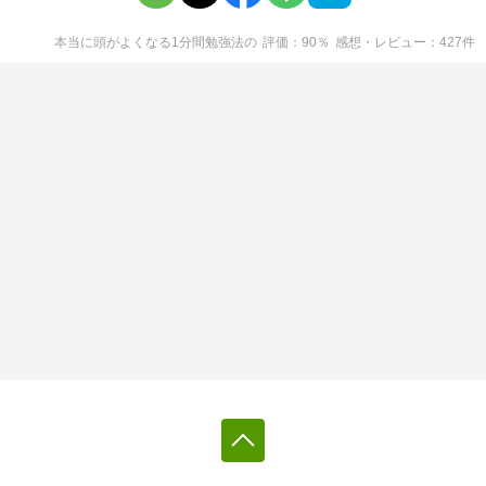
本当に頭がよくなる1分間勉強法
の
評価
90
％
感想・レビュー
427
件