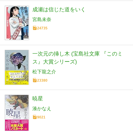
成瀬は信じた道をいく
宮島未奈
24735
一次元の挿し木 (宝島社文庫 『このミ
ス』大賞シリーズ)
松下龍之介
23380
暁星
湊かなえ
9021