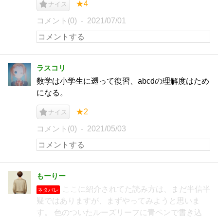
★4
ナイス
コメント(0)
2021/07/01
ラスコリ
数学は小学生に遡って復習、abcdの理解度はため
になる。
★2
ナイス
コメント(0)
2021/05/03
もーりー
ここに紹介されてた読み方は、まだ半信半
ネタバレ
疑ではありますが、まずやってみようと思いま
す。 色のついたルーズリーフに青ペンで書き込