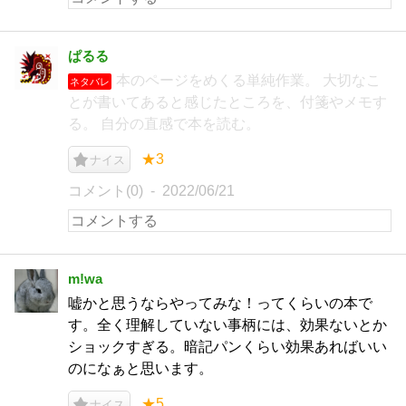
ぱるる
本のページをめくる単純作業。 大切なこ
ネタバレ
とが書いてあると感じたところを、付箋やメモす
る。 自分の直感で本を読む。
★3
ナイス
コメント(0)
2022/06/21
m!wa
嘘かと思うならやってみな！ってくらいの本で
す。全く理解していない事柄には、効果ないとか
ショックすぎる。暗記パンくらい効果あればいい
のになぁと思います。
★5
ナイス