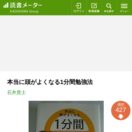
ログイン
新規登録
本を探
本当に頭がよくなる1分間勉強法
石井貴士
感想
427