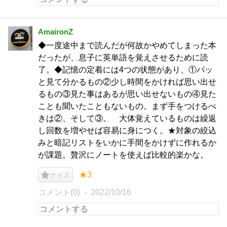
AmaironZ
◆一度途中まで読んだが何故かやめてしまった本
だったが、息子に英単語を覚えさせるために読
了。◆記憶の定着には4つの状態があり、①パッ
と見て分かるもの②少し時間をかければ思い出せ
るもの③見た事はあるが思い出せないもの④見た
ことも聞いたこともないもの。まず手をつけるべ
きは②、そして③。 大体覚えているものは繰返
し回数を増やせば容易に身につく。★対象の絞込
みと暗記リストをいかに手間をかけずに作れるか
が課題。贅沢にノートを使えば比較的楽かな。
★3
ナイス
コメント(0)
2022/10/16