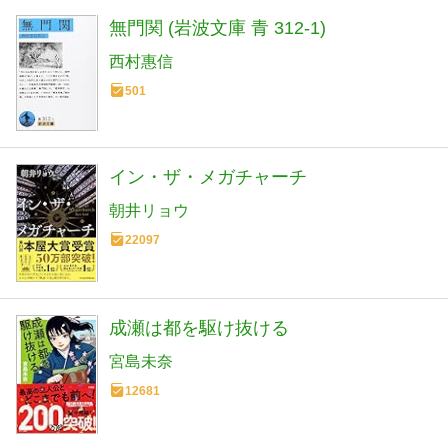
無門関 (岩波文庫 青 312-1)
西村惠信
501
イン・ザ・メガチャーチ
朝井リョウ
22097
成瀬は都を駆け抜ける
宮島未奈
12681