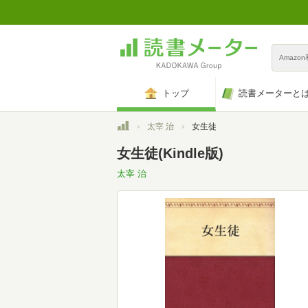
Amazo
トップ
読書メーターと
トップ
太宰 治
女生徒
女生徒(Kindle版)
太宰 治