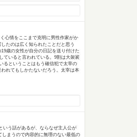
ゆく心情をここまで克明に男性作家がか
写したのは広く知られたことだと思う
19歳の女性が自分の日記を送り付けた
していると言われている。9割は大袈裟
いるということはもう確信犯で太宰の
疑われてもしかたないだろう。太宰は本
割という話があるが、ならなぜ主人公が
ってしまうので内容的に無理のない最低の