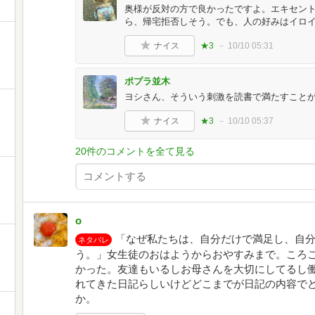
奥様が反対の方で良かったですよ。エキセン
ら、帰宅拒否しそう。でも、人の好みはイロ
ナイス
★3
10/10 05:31
ポプラ並木
ヨシさん、そういう刺激を読書で満たすこと
ナイス
★3
10/10 05:37
20件のコメントを全て見る
o
「なぜ私たちは、自分だけで満足し、自
ネタバレ
う。」女生徒のおはようからおやすみまで。ころ
かった。友達もいるしお母さんを大切にしてるし
れてきた日記らしいけどどこまでが日記の内容で
か。