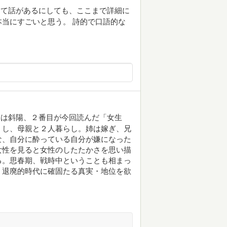
って話があるにしても、ここまで詳細に
当にすごいと思う。 詩的で口語的な
トは斜陽、２番目が今回読んだ「女生
くし、母親と２人暮らし。姉は嫁ぎ、兄
な、自分に酔っている自分が嫌になった
女性を見ると女性のしたたかさを思い描
る。思春期、戦時中ということも相まっ
。退廃的時代に確固たる真実・地位を欲