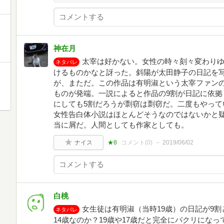
神在月
太宰は好かない。女性の時々刻々変わり
ネタバレ
けるものかなと訝った。斜陽が太田静子の日記を
が、まただ。この作品は有明淑という太宰ファンの
ものが発端。一説によると作品の9割が日記に依拠
にしても5割だろうが剽窃は剽窃だ。二度もやって
女性告白体小説はほとんどそうなのではないかと
当に屑だ。人間としても作家としても。
ナイス
★8
コメント(
0
)
2019/06/02
白桃
女生徒は有明淑（当時19歳）の日記が9
ネタバレ
14歳なのか？19歳や17歳だと完全にパクリにな