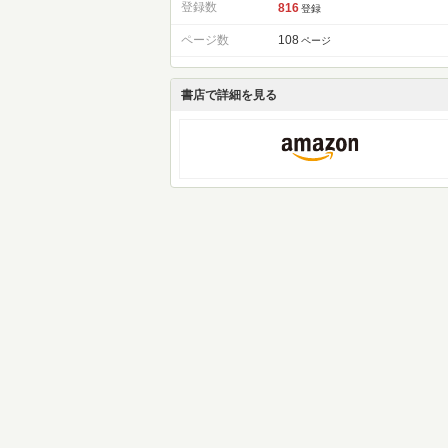
登録数
816
登録
ページ数
108
ページ
書店で詳細を見る