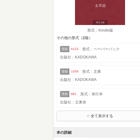
形式：Kindle版
その他の形式（β版）
形式：ペーパーバック
登録
6123
出版社：KADOKAWA
形式：文庫
登録
1058
出版社：KADOKAWA
形式：単行本
登録
881
出版社：立東舎
全て表示する
本の詳細