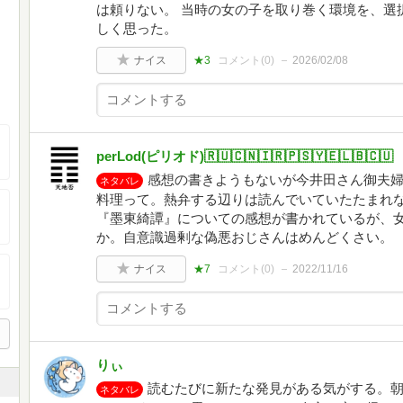
は頼りない。 当時の女の子を取り巻く環境を、選
しく思った。
ナイス
★3
コメント(
0
)
2026/02/08
perLod(ピリオド)🇷🇺🇨🇳🇮🇷🇵🇸🇾🇪🇱🇧🇨🇺
感想の書きようもないが今井田さん御夫
ネタバレ
料理って。熱弁する辺りは読んでいていたたまれ
『墨東綺譚』についての感想が書かれているが、
か。自意識過剰な偽悪おじさんはめんどくさい。
ナイス
★7
コメント(
0
)
2022/11/16
りぃ
読むたびに新たな発見がある気がする。
ネタバレ