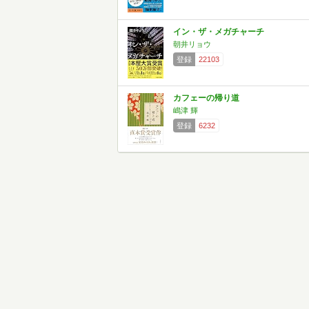
イン・ザ・メガチャーチ
朝井リョウ
登録
22103
カフェーの帰り道
嶋津 輝
登録
6232