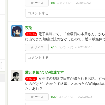
ナイス
★5
コメント(
0
)
2020/11/02
夜兎
電子書籍にて。「金曜日の本屋さん」か
ネタバレ
に出てきた短編は読めなかったので、近々紙媒体
ナイス
★10
コメント(
0
)
2020/08/16
愛と勇気だけが友達です
女生徒の視線で日常が綴られるお話。ず
ネタバレ
いのだけど、わからず終幕。と思ったらWikipedi
た。あれ？
ナイス
★20
コメント(
0
)
2020/06/15