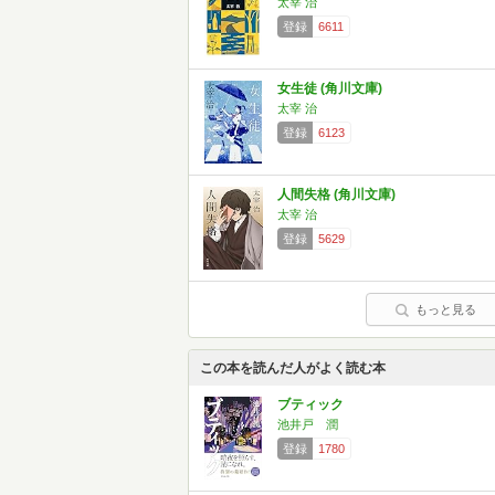
太宰 治
登録
6611
女生徒 (角川文庫)
太宰 治
登録
6123
人間失格 (角川文庫)
太宰 治
登録
5629
もっと見る
この本を読んだ人がよく読む本
ブティック
池井戸 潤
登録
1780