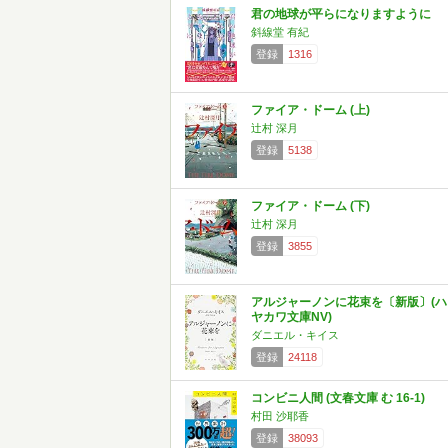
君の地球が平らになりますように
斜線堂 有紀
登録
1316
ファイア・ドーム (上)
辻村 深月
登録
5138
ファイア・ドーム (下)
辻村 深月
登録
3855
アルジャーノンに花束を〔新版〕(ハ
ヤカワ文庫NV)
ダニエル・キイス
登録
24118
コンビニ人間 (文春文庫 む 16-1)
村田 沙耶香
登録
38093