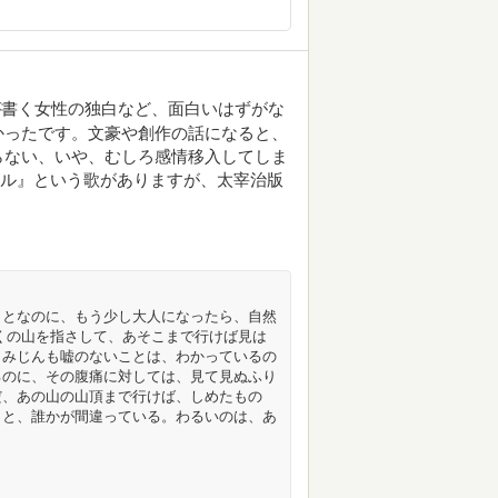
が書く女性の独白など、面白いはずがな
かったです。文豪や創作の話になると、
らない、いや、むしろ感情移入してしま
ズル』という歌がありますが、太宰治版
ことなのに、もう少し大人になったら、自然
くの山を指さして、あそこまで行けば見は
、みじんも嘘のないことは、わかっているの
るのに、その腹痛に対しては、見て見ぬふり
だ、あの山の山頂まで行けば、しめたもの
っと、誰かが間違っている。わるいのは、あ