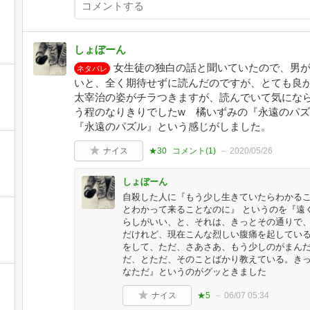
しょぼーん
女生徒の独白の話と聞いていたので、男
ネタバレ
いと、全く期待せずに読んだのですが、とても良
太宰治の姿がチラつきますが、読んでいて気にな
う程のなりきりでしたw 橘いずみの『永遠のパ
『永遠のパズル』という感じがしました。
ナイス
★30
コメント(
1
)
2020/05/26
しょぼーん
自殺した人に『もう少し生きていたらわかる
とわかって来ることなのに』 というのを『遠
らしがいい、と、それは、きっとその通りで
だけれど、現在こんな烈しい腹痛を起してい
をして、ただ、さあさあ、もう少しのがまん
だ、とただ、そのことばかり教えている。き
なただ』というのがグッときました
ナイス
★5
06/07 05:34