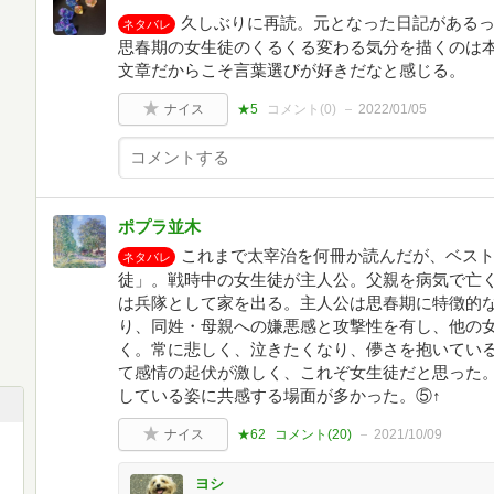
久しぶりに再読。元となった日記がある
ネタバレ
思春期の女生徒のくるくる変わる気分を描くのは本
文章だからこそ言葉選びが好きだなと感じる。
ナイス
★5
コメント(
0
)
2022/01/05
ポプラ並木
これまで太宰治を何冊か読んだが、ベス
ネタバレ
徒」。戦時中の女生徒が主人公。父親を病気で亡
は兵隊として家を出る。主人公は思春期に特徴的
り、同姓・母親への嫌悪感と攻撃性を有し、他の
く。常に悲しく、泣きたくなり、儚さを抱いてい
て感情の起伏が激しく、これぞ女生徒だと思った
している姿に共感する場面が多かった。⑤↑
ナイス
★62
コメント(
20
)
2021/10/09
ヨシ