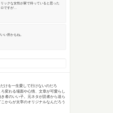
トリックな女性が家で待っていると思った
イロですが…
がいい所かもね。
分だけを一生愛して行けないのだろ
ころ変わる場面や心情、文章が可愛らし
働き者のいい子。元ネタが読者から送ら
どこからが太宰のオリジナルなんだろう