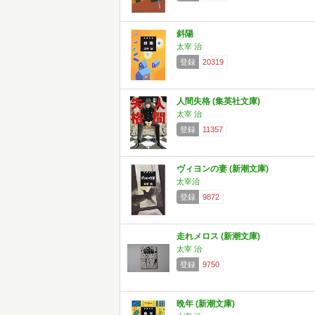
斜陽
太宰 治
登録
20319
人間失格 (集英社文庫)
太宰 治
登録
11357
ヴィヨンの妻 (新潮文庫)
太宰治
登録
9872
走れメロス (新潮文庫)
太宰 治
登録
9750
晩年 (新潮文庫)