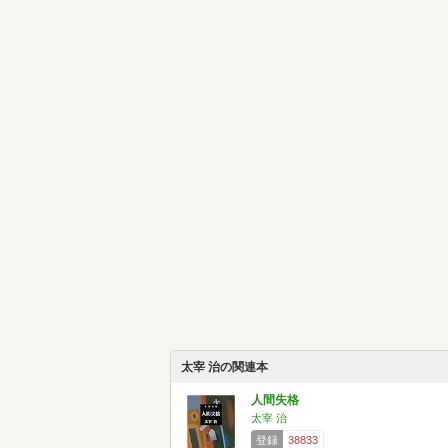
太宰 治の関連本
人間失格
太宰 治
登録
38833