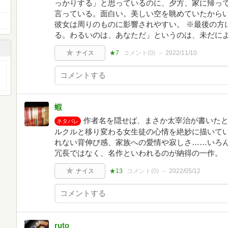
っかりする」と思っているのに、夕方、家に帰っ
言っている。面白い。美しい空を眺めていたから
彼女は周りのものに影響されやすい。 ※最後の方
る。わるいのは、あなただ」というのは、未だに
ナイス
★7
コメント(
0
)
2022/11/10
蝦
作者名を隠せば、まさか太宰治が書いた
ネタバレ
ルクルと移り変わる女生徒の心情を絶妙に描いて
れない背伸び感、家族への愛情や寂しさ……いろ
冗長ではなく、名作といわれるのが納得の一作。
ナイス
★13
コメント(
0
)
2022/05/12
ruto