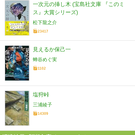
一次元の挿し木 (宝島社文庫 『このミ
ス』大賞シリーズ)
松下龍之介
23417
見えるか保己一
蝉谷めぐ実
1102
塩狩峠
三浦綾子
14309