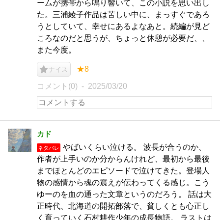
ームが携帯から鳴り響いて、この小説を思い出し
た。三浦綾子作品は苦しい中に、まっすぐであろ
うとしていて、幸せにあるよなあと。続編が見ど
ころなのだと思うが、ちょっと休憩が必要だ、、
また今度。
★8
ナイス
コメント(0)
2025/03/20
カド
やばいくらい泣ける。 波長が合うのか、
ネタバレ
作者が上手いのか分からんけれど、最初から最後
までほとんどのエピソードで泣けてきた。登場人
物の感情から魂の震えが伝わってくる感じ。こう
ゆーのを血の通った文章というのだろう。 話は大
正時代、北海道の開拓部落で、貧しくとも心正し
く育っていく石村耕作少年の成長物語。 ラストは