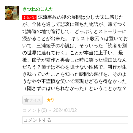
きつねのこんた
泥流事故の後の展開は少し大味に感じた
ネタバレ
が、全体を通して悲哀に満ちた物語が、凍てつく
北海道の地で進行して、どっぷりとストーリーに
浸かることが出来た。 キリスト教云々は置いてお
いて、三浦綾子の小説は、そういった「読者を別
の世界に連れて行く」ことが本当に上手い。 最
後、節子が耕作と再会した時に笑った理由はなん
だろう？節子は本心を隠せない性格で、耕作が生
き残っていたことを知った瞬間の喜びを、そのよ
うなやや不謹慎な笑いで表現せざるを得なかった
（隠さずにはいられなかった）ということかな？
★9
ナイス
コメント(0)
2024/01/02