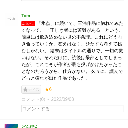
Tom
「氷点」に続いて、三浦作品に触れてみた
ネタバレ
くなって。 「正しき者には苦難がある」という、
簡単には飲み込めない世の不条理。これにどう向
き合っていくか。答えはなく、ひたすら考えて挑
むしかない。 結末はタイトルの通りで、一切の救
いはない。それだけに、読後は呆然としてしまっ
たが、これこそが作者が最も投げかけたかったこ
となのだろうから、仕方がない。 久々に、読んで
どっと疲れが出た作品であった。
★6
ナイス
コメント(0)
2022/09/03
どらぽん