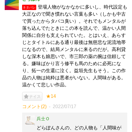
登場人物がなかなかに多いし、時代設定も
ネタバレ
大正なので聞き慣れない言葉も多い（しかも中古
で買ったからタバコ臭い）。それでもメンタルが
落ち込んでたときにこの本を読んで、温かい人間
関係に自分も支えられていた。とはいえ、あらす
じとタイトルにある通り最後は無慈悲な泥流地帯
になるので、結局メンタルに来るのだが。高利貸
しな深木も娘思いで、市三郎の薬の腕は信頼して
る。嫌味ばかり言う修平も馬のために必死にな
り、拓一の生還に泣く。益垣先生もそう。この作
品の人物は純粋は悪者がいない。人間味がある。
温かくて悲しい作品。
★14
ナイス
コメント(2)
2022/07/17
兵士Ｏ
どらぽんさんの、どの人物も「人間味が