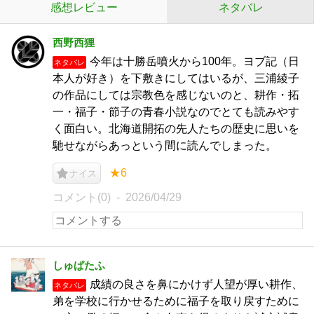
感想レビュー
ネタバレ
西野西狸
今年は十勝岳噴火から100年。ヨブ記（日
ネタバレ
本人が好き）を下敷きにしてはいるが、三浦綾子
の作品にしては宗教色を感じないのと、耕作・拓
一・福子・節子の青春小説なのでとても読みやす
く面白い。北海道開拓の先人たちの歴史に思いを
馳せながらあっという間に読んでしまった。
★6
ナイス
コメント(0)
2026/04/29
しゅぱたふ
成績の良さを鼻にかけず人望が厚い耕作、
ネタバレ
弟を学校に行かせるために福子を取り戻すために