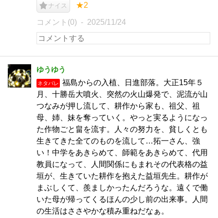
★2
ナイス
コメント(0)
2025/11/24
ゆうゆう
福島からの入植、日進部落。大正15年５
ネタバレ
月、十勝岳大噴火、突然の火山爆発で、泥流が山
つなみが押し流して、耕作から家も、祖父、祖
母、姉、妹を奪っていく。やっと実るようになっ
た作物ごと畠を流す。人々の努力を、貧しくとも
生きてきた全てのものを流して…拓一さん、強
い！中学をあきらめて、師範をあきらめて、代用
教員になって、人間関係にもまれその代表格の益
垣が、生きていた耕作を抱えた益垣先生。耕作が
まぶしくて、羨ましかったんだろうな。遠くで働
いた母が帰ってくるほんの少し前の出来事。人間
の生活はささやかな積み重ねだなぁ。