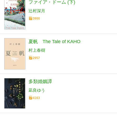
ファイア・ドーム (下)
辻村深月
3900
夏帆 The Tale of KAHO
村上春樹
2957
多類婚姻譚
凪良ゆう
4163