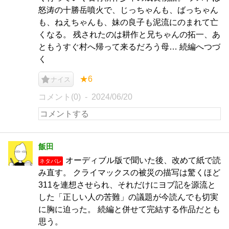
怒涛の十勝岳噴火で、じっちゃんも、ばっちゃん
も、ねえちゃんも、妹の良子も泥流にのまれて亡
くなる。 残されたのは耕作と兄ちゃんの拓一、あ
ともうすぐ村へ帰って来るだろう母… 続編へつづ
く
★6
ナイス
コメント(0)
2024/06/20
飯田
オーディブル版で聞いた後、改めて紙で読
ネタバレ
み直す。 クライマックスの被災の描写は驚くほど
311を連想させられ、それだけにヨブ記を源流と
した「正しい人の苦難」の議題が今読んでも切実
に胸に迫った。 続編と併せて完結する作品だとも
思う。