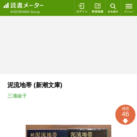
ログイン
新規登録
本を探
泥流地帯 (新潮文庫)
三浦綾子
感想
46