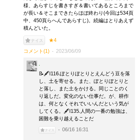
様、あらすじを書きすぎ＆書いてあるところまで
が長い＆そこまできたらほぼ終わり(今回は534頁
中、450頁らへんであらすじ)。続編はとりあえず
積んどいた。
★4
ナイス
コメント(1)
2023/06/09
.
📝🖋️l116.ぽとりぽとりとえんどう豆を落
し、土を寄せる。また、ぽとりぽとりと
と落し、また土をかける。同じことのく
り返しだ。変化のない仕事だ。が、耕作
は、何となくそれでいいんだという気が
してくる。🖋️l135.人間の一番の勉強は、
困難を乗り越えることだ
06/16 16:31
ナイス