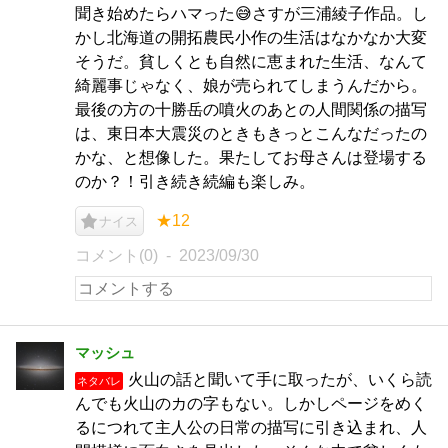
聞き始めたらハマった😅さすが三浦綾子作品。し
かし北海道の開拓農民小作の生活はなかなか大変
そうだ。貧しくとも自然に恵まれた生活、なんて
綺麗事じゃなく、娘が売られてしまうんだから。
最後の方の十勝岳の噴火のあとの人間関係の描写
は、東日本大震災のときもきっとこんなだったの
かな、と想像した。果たしてお母さんは登場する
のか？！引き続き続編も楽しみ。
★12
ナイス
コメント(0)
2023/09/30
マッシュ
火山の話と聞いて手に取ったが、いくら読
ネタバレ
んでも火山のカの字もない。しかしページをめく
るにつれて主人公の日常の描写に引き込まれ、人