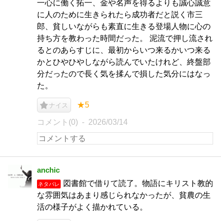
一心に働く拓一、金や名声を得るよりも誠心誠意
に人のために生きられたら成功者だと説く市三
郎、貧しいながらも素直に生きる登場人物に心の
持ち方を教わった時間だった。 泥流で押し流され
るとのあらすじに、最初からいつ来るかいつ来る
かとひやひやしながら読んでいたけれど、終盤部
分だったので長く気を揉んで損した気分にはなっ
た。
★5
ナイス
コメント(0)
2026/03/14
anchic
図書館で借りて読了。物語にキリスト教的
ネタバレ
な雰囲気はあまり感じられなかったが、貧農の生
活の様子がよく描かれている。