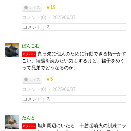
★19
ナイス
コメント(0)
2025/06/07
ぱんこむ
真っ先に他人のために行動できる拓一がす
ネタバレ
ごい。続編を読みたい気もするけど、福子をめぐ
って兄弟でどうなるのか。
★5
ナイス
コメント(0)
2025/06/07
たんと
旭川周辺にいたら、十勝岳噴火の訓練アラ
ネタバレ