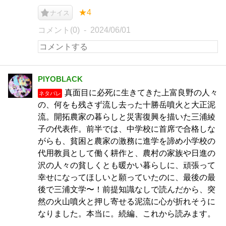
★4
ナイス
コメント(0)
2024/06/01
PIYOBLACK
真面目に必死に生きてきた上富良野の人々
ネタバレ
の、何をも残さず流し去った十勝岳噴火と大正泥
流。開拓農家の暮らしと災害復興を描いた三浦綾
子の代表作。前半では、中学校に首席で合格しな
がらも、貧困と農家の激務に進学を諦め小学校の
代用教員として働く耕作と、農村の家族や日進の
沢の人々の貧しくとも暖かい暮らしに、頑張って
幸せになってほしいと願っていたのに、最後の最
後で三浦文学〜！前提知識なしで読んだから、突
然の火山噴火と押し寄せる泥流に心が折れそうに
なりました。本当に。続編、これから読みます。