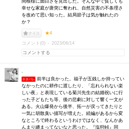
間模様に面白さを見出した。そんな中で貧しくも
幸せな家庭が唐突に奪われ、自然災害の不条理さ
を改めて思い知った。結局節子は気が触れたの
か？
★4
ナイス
コメント(0)
2023/06/14
.
前半は良かった。福子が五銭しか持ってい
ネタバレ
なかったのに耕作に渡したり、「忘れられない楽
しい夜」と表現している菊川先生の結婚祝いに行
った子どもたち等、後の悲劇に対して響く一文が
ある。火山爆発から後半、拓一が戻ってきたりと
一気に胡散臭い描写が増えた。続編があるから変
なところで終わるというわけではなく、なんかあ
んまり纏まってないなと思った。『塩狩峠』同