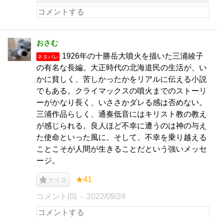
おさむ
1926年の十勝岳大噴火を描いた三浦綾子
ネタバレ
の有名な長編。大正時代の北海道民の生活が、い
かに貧しく、苦しかったかをリアルに伝える小説
でもある。クライマックスの噴火までのストーリ
ーがかなり長く、いささかダレる感は否めない。
三浦作品らしく、通奏低音にはキリスト教の教え
が感じられる。良人ほど不幸に遭うのは神の与え
た使命といった風に。そして、不幸を乗り越える
ことこそが人間が生きることだという強いメッセ
ージ。
★41
ナイス
コメント(0)
2022/09/24