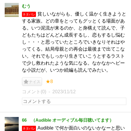
むう
貧しいながらも、優しく温かく生きようと
ネタバレ
する家族。どの章をとってもグッとくる場面があ
る。いつ泥流が来るのか、と身構えて読んで、子
どもたちはどんどん成長するし、恋もするし悩む
し・・・と思っていたところでいきなりそれはや
ってくる。結局母親との再会は最後まで出てこな
い。それでもしっかり生きていこうとするラスト
で少し救われたような気になる。なかなかヘビー
な小説だが、いつか続編も読んでみたい。
★8
ナイス
コメント(0)
2023/11/12
66 （Audible オーディブル毎日聴いてます）
Audible で何か面白いのないかなーと思い
ネタバレ