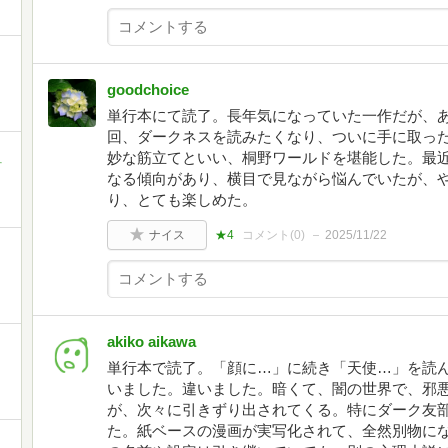
goodchoice
単行本にて読了。長年気になっていた一作だが、あまり
回、ダークネスを読みたくなり、ついに手に取っ
妙な筋立てといい、桐野ワールドを堪能した。最
町
なる傾向があり、横目で見ながら悩んでいたが、
り、とても楽しめた。
ナイス
★4
コメント(
0
)
2025/11/22
akiko aikawa
単行本で読了。「顔に…」に続き「天使…」を読
いました。違いました。暗くて、闇の世界で、邪
が、次々に引きずり出されてくる。特にダーク友
た。紙ベースの漫画が実写化されて、全然別物に