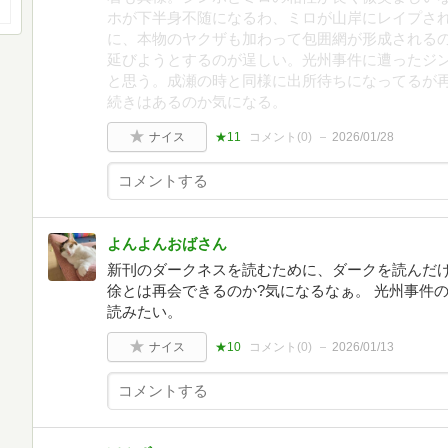
ホが下半身不随になるわ、ミロが山岸にレイプさ
に、本物のヤクザも加わって包囲網が形成されるの
延びようとするのが逞しい。光州事件に遭ったジ
と思う。成瀬の時と同様に出所待ちになってるが
続きはあるのか気になる。
ナイス
★11
コメント(
0
)
2026/01/28
よんよんおばさん
新刊のダークネスを読むために、ダークを読んだ
徐とは再会できるのか?気になるなぁ。 光州事件
読みたい。
ナイス
★10
コメント(
0
)
2026/01/13