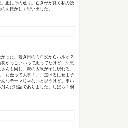
だ。正にその通り。亡き母が良く私の読
たのを懐かしく思い出した。
ながった。若き日のミロ父からハルオ２
当初かっこいいって思ってたけど、久恵
モさんも同じ。親の因果が子に現れる、
は「お金って大事！」。逃げるにせよ子
そんなテーマじゃないと思うけど。車い
っ飛んだ物語でありました。しばらく桐