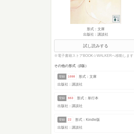
形式：文庫
出版社：講談社
試し読みする
※電子書籍ストアBOOK☆WALKERへ移動します
その他の形式（β版）
形式：文庫
登録
1698
出版社：講談社
形式：単行本
登録
663
出版社：講談社
形式：Kindle版
登録
22
出版社：講談社