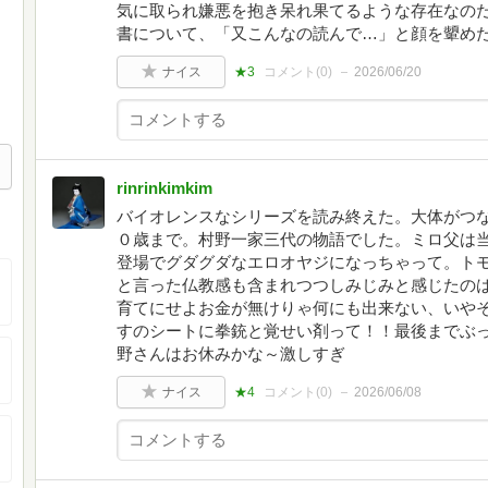
気に取られ嫌悪を抱き呆れ果てるような存在なの
書について、「又こんなの読んで…」と顔を顰め
ナイス
★3
コメント(
0
)
2026/06/20
rinrinkimkim
バイオレンスなシリーズを読み終えた。大体がつ
０歳まで。村野一家三代の物語でした。ミロ父は
登場でグダグダなエロオヤジになっちゃって。ト
と言った仏教感も含まれつつしみじみと感じたの
育てにせよお金が無けりゃ何にも出来ない、いや
すのシートに拳銃と覚せい剤って！！最後までぶ
野さんはお休みかな～激しすぎ
ナイス
★4
コメント(
0
)
2026/06/08