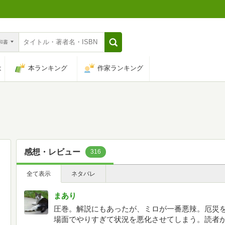
n和書
は
本ランキング
作家ランキング
感想・レビュー
316
全て表示
ネタバレ
まあり
圧巻。解説にもあったが、ミロが一番悪辣。厄災
場面でやりすぎて状況を悪化させてしまう。読者