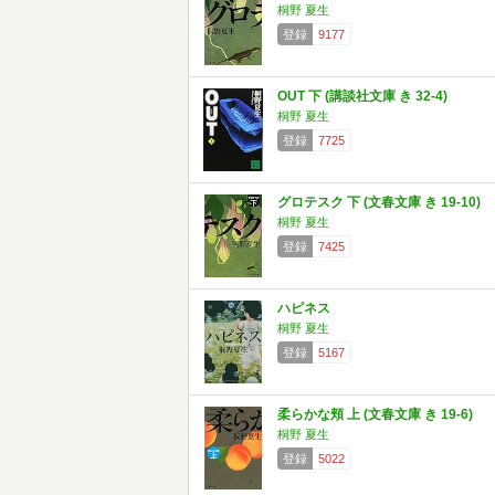
桐野 夏生
登録
9177
OUT 下 (講談社文庫 き 32-4)
桐野 夏生
登録
7725
グロテスク 下 (文春文庫 き 19-10)
桐野 夏生
登録
7425
ハピネス
桐野 夏生
登録
5167
柔らかな頬 上 (文春文庫 き 19-6)
桐野 夏生
登録
5022