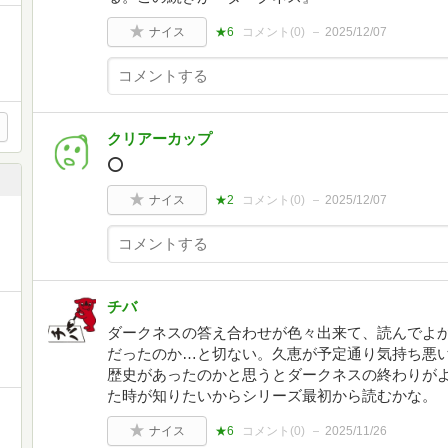
ナイス
★6
コメント(
0
)
2025/12/07
クリアーカップ
⭕️
ナイス
★2
コメント(
0
)
2025/12/07
チバ
ダークネスの答え合わせが色々出来て、読んでよ
だったのか…と切ない。久恵が予定通り気持ち悪
歴史があったのかと思うとダークネスの終わりが
た時が知りたいからシリーズ最初から読むかな。
ナイス
★6
コメント(
0
)
2025/11/26