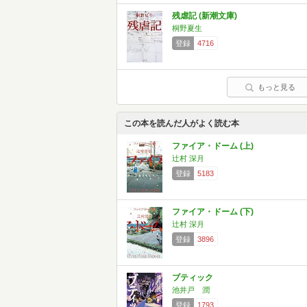
残虐記 (新潮文庫)
桐野夏生
登録
4716
もっと見る
この本を読んだ人がよく読む本
ファイア・ドーム (上)
辻村 深月
登録
5183
ファイア・ドーム (下)
辻村 深月
登録
3896
ブティック
池井戸 潤
登録
1793