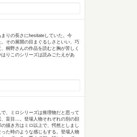
の長さにhesitateしていた。今
た。その展開の目まぐるしさといい、巧
近、桐野さんの作品を読むと胸が苦しく
やはりこのシリーズは読みごたえがあ
んで、ミロシリーズは推理物だと思って
悪、盲目…。登場人物それぞれの別の顔
部の描き方はミロ以上で、愕然としまし
なった時のような感じもする。登場人物