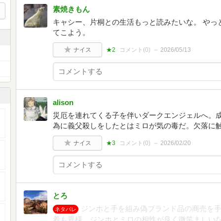
素焼きもん
キャシー、片桐との生活もっと読みたいな。 やっ
てこよう。
ナイス
★2
コメント(
0
)
2026/05/13
alison
災厄を連れてくる子を伴いダークエンジェルへ。
為に義父殺しをしたとはミロが気の毒だ。欠落に
ナイス
★3
コメント(
0
)
2026/02/20
とろ
ジンホと手を組み偽ブランド品の商売を
ネタバレ
着も異様。ジンホとミロの相性が良く微笑ましい