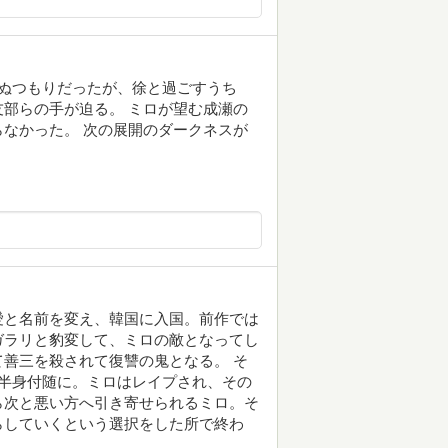
ぬつもりだったが、徐と過ごすうち
部らの手が迫る。 ミロが望む成瀬の
なかった。 次の展開のダークネスが
愛と名前を変え、韓国に入国。前作では
ガラリと豹変して、ミロの敵となってし
善三を殺されて復讐の鬼となる。 そ
半身付随に。ミロはレイプされ、その
ら次と悪い方へ引き寄せられるミロ。そ
らしていくという選択をした所で終わ