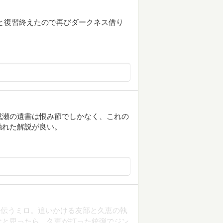
と復習終えたので再びダークネス借り
成瀬の遺書は恨み節でしかなく、これの
触れた解説が良い。
手伝うミロ。追いかける友部と久恵の執
なと思ったら、久恵が打った銃弾でジン