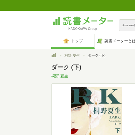
Amazo
トップ
読書メーターと
トップ
桐野 夏生
ダーク (下)
ダーク (下)
桐野 夏生