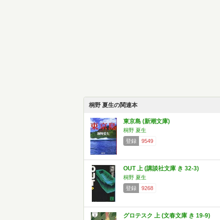
桐野 夏生の関連本
東京島 (新潮文庫)
桐野 夏生
登録
9549
OUT 上 (講談社文庫 き 32-3)
桐野 夏生
登録
9268
グロテスク 上 (文春文庫 き 19-9)