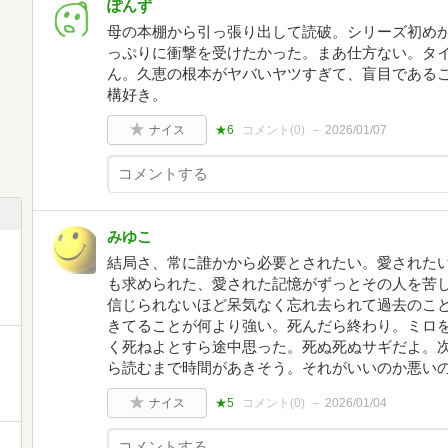
ぽんず
母の本棚から引っ張り出して読破。シリーズ初め
っぷりに衝撃を受けたかった。まあ仕方ない。タ
ん。久恵の根本がヤバいヤツすぎて、盲目である
構好き。
ナイス
★6
コメント(
0
)
2026/01/07
みゆこ
結局さ、常に誰かから必要とされたい。愛されたい
も求められた、愛された記憶がずっとその人を苦
信じられないほど呆気なく忘れ去られて過去のこ
きてることが何より強い。死んだら終わり。ミロ
く死ねよとすら途中思った。死ぬ死ぬサギだよ。
ら読むまで時間があきそう。それがいいのか悪い
ナイス
★5
コメント(
0
)
2026/01/04