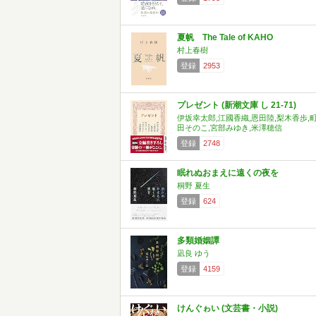
夏帆 The Tale of KAHO
村上春樹
登録
2953
プレゼント (新潮文庫 し 21-71)
伊坂幸太郎,江國香織,恩田陸,梨木香歩,
田そのこ,宮部みゆき,米澤穂信
登録
2748
眠れぬおまえに遠くの夜を
桐野 夏生
登録
624
多類婚姻譚
凪良 ゆう
登録
4159
けんぐゎい (文芸書・小説)