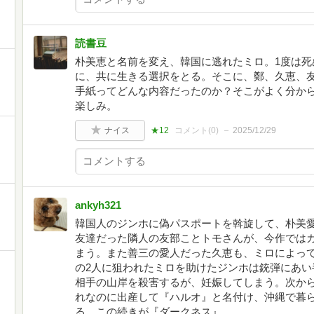
読書豆
朴美恵と名前を変え、韓国に逃れたミロ。1度は死
に、共に生きる選択をとる。そこに、鄭、久恵、友
手紙ってどんな内容だったのか？そこがよく分から
楽しみ。
ナイス
★12
コメント(
0
)
2025/12/29
ankyh321
韓国人のジンホに偽パスポートを斡旋して、朴美
友達だった隣人の友部ことトモさんが、今作では
まう。また善三の愛人だった久恵も、ミロによって
の2人に狙われたミロを助けたジンホは銃弾にあい
相手の山岸を殺害するが、妊娠してしまう。次か
れなのに出産して『ハルオ』と名付け、沖縄で暮
る。この続きが『ダークネス』