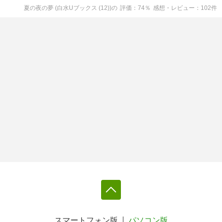
夏の夜の夢 (白水Uブックス (12))
の
評価
74
％
感想・レビュー
102
件
スマートフォン版
パソコン版