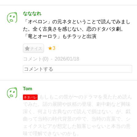
なななれ
「オベロン」の元ネタということで読んでみまし
た。全く古臭さを感じない、恋のドタバタ劇。
「竜とオーロラ」もチラッと出演
★3
ナイス
コメント(0)
2026/01/18
Tom
もしもこの世が〜のドラマを見たため読ん
ネタバレ
でみた。話の展開や妖精の登場、劇中劇など興味
深く、何より古典なので読んで損はない。が、戯
曲って当時の時代背景の中で、当時の言葉で、シ
ェイクスピアが想定した観客じゃないと本当の意
味で理解できないのかも。