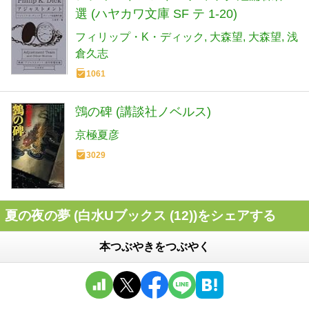
選 (ハヤカワ文庫 SF テ 1-20)
フィリップ・K・ディック
大森望
大森望
浅
倉久志
1061
鵼の碑 (講談社ノベルス)
京極夏彦
3029
夏の夜の夢 (白水Uブックス (12))をシェアする
本つぶやきをつぶやく