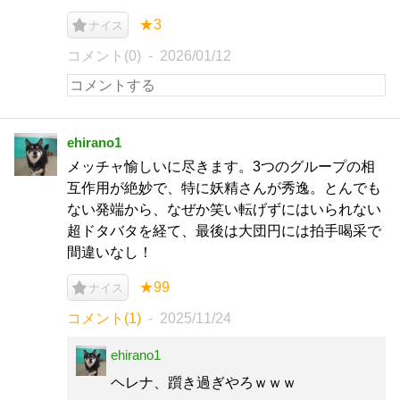
★3
ナイス
コメント(0)
2026/01/12
ehirano1
メッチャ愉しいに尽きます。3つのグループの相
互作用が絶妙で、特に妖精さんが秀逸。とんでも
ない発端から、なぜか笑い転げずにはいられない
超ドタバタを経て、最後は大団円には拍手喝采で
間違いなし！
★99
ナイス
コメント(1)
2025/11/24
ehirano1
ヘレナ、躓き過ぎやろｗｗｗ