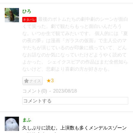
ひろ
最後のボトムたちの劇中劇のシーンが面白
ネタバレ
くて笑った。劇で観たらもっと面白いんだろう
な。いつか生で観てみたいです。 個人的には『夏
の夜の夢』は漫画『ガラスの仮面』で主人公のマ
ヤたちが演じているのが印象に残っていて、どん
なお話なのか気になっていたけどようやく読めて
よかった。 シェイクスピアの作品はまだ全然知ら
ないけど、悲劇より喜劇の方が好きかも。
★3
ナイス
コメント(0)
2023/08/18
まふ
久しぶりに読む。上演数も多くメンデルスゾーン