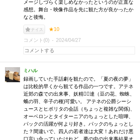
メージしづらく楽しめなかったというのが正直な
感想。舞台・映像作品を先に観た方が良かったか
なと後悔。
★10
ナイス
コメント(0)
2024/04/27
ミハル
録画していた手話劇を観たので。「夏の夜の夢」
は比較的早くから観てる作品の一つです。アテネ
近郊の森での出来事、妖精🧚‍♀達（豆の花、蜘蛛、
蛾の羽、辛子の種)可愛い。 アテネの公爵シーシ
ュースとヒポリタの会話（ちょっと複雑な関係)、
オーベロンとタイターニアのちょっとした喧嘩、
パックの活躍が何より好き。パックのちょっとし
た？間違いで、四人の若者達は大変！あれだけ悪
口言い合っていたけれど、夢の中の出来事結果オ