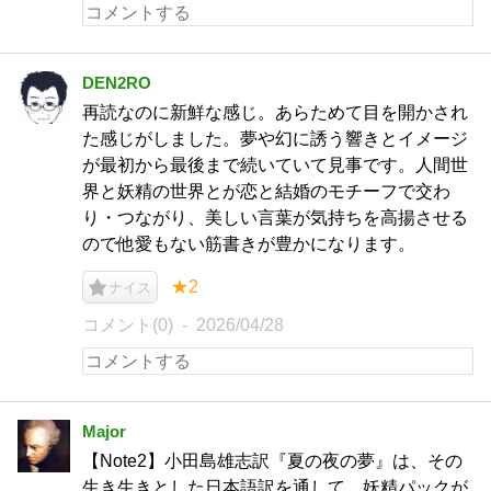
DEN2RO
再読なのに新鮮な感じ。あらためて目を開かされ
た感じがしました。夢や幻に誘う響きとイメージ
が最初から最後まで続いていて見事です。人間世
界と妖精の世界とが恋と結婚のモチーフで交わ
り・つながり、美しい言葉が気持ちを高揚させる
ので他愛もない筋書きが豊かになります。
★2
ナイス
コメント(0)
2026/04/28
Major
【Note2】小田島雄志訳『夏の夜の夢』は、その
生き生きとした日本語訳を通して、妖精パックが