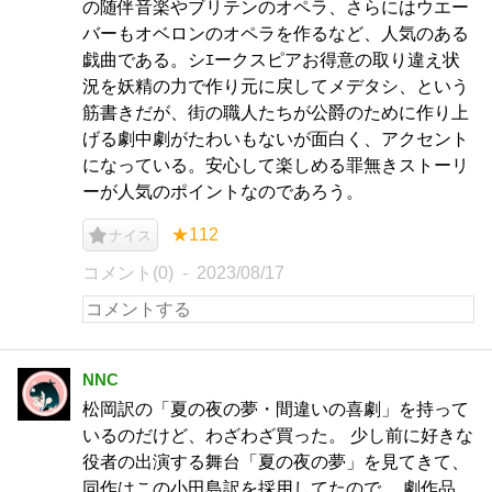
の随伴音楽やブリテンのオペラ、さらにはウエー
バーもオベロンのオペラを作るなど、人気のある
戯曲である。シｴークスピアお得意の取り違え状
況を妖精の力で作り元に戻してメデタシ、という
筋書きだが、街の職人たちが公爵のために作り上
げる劇中劇がたわいもないが面白く、アクセント
になっている。安心して楽しめる罪無きストーリ
ーが人気のポイントなのであろう。
★112
ナイス
コメント(0)
2023/08/17
NNC
松岡訳の「夏の夜の夢・間違いの喜劇」を持って
いるのだけど、わざわざ買った。 少し前に好きな
役者の出演する舞台「夏の夜の夢」を見てきて、
同作はこの小田島訳を採用してたので。 劇作品