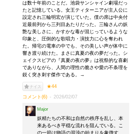
は数十年前のことだ。池袋サンシャイン劇場だっ
たと記憶している。女王ティターニアが主人公に
設定され三輪明宏が演じていた。僕の席は中央付
近最前列から三列目あたりだった。三輪さんの妖
艶な美しさに、かすかな毒が混じっているような
印象と、圧倒的な歌唱力・演技力に心を奪われ
た。帰宅の電車の中でも、その美しい声が体中に
響き渡り続けた。まさに真夏の夜の夢だった。シ
ェイクスピアの『真夏の夜の夢』は祝祭的な喜劇
でありながら、人間の理性の脆さや愛の不条理を
鋭く突き刺す傑作である。→
★44
ナイス
コメント(6)
2026/02/07
Major
妖精たちの不和は自然の秩序を乱し、本
来あるべき平穏な流れを阻んでいる。こ
の一節は物語の混沌の始まりを象徴す