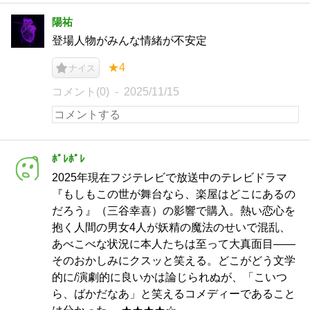
陽祐
登場人物がみんな情緒が不安定
★4
ナイス
コメント(0)
2025/11/15
ﾎﾟﾚﾎﾟﾚ
2025年現在フジテレビで放送中のテレビドラマ
『もしもこの世が舞台なら、楽屋はどこにあるの
だろう』（三谷幸喜）の影響で購入。熱い恋心を
抱く人間の男女4人が妖精の魔法のせいで混乱、
あべこべな状況に本人たちは至って大真面目——
そのおかしみにクスッと笑える。どこがどう文学
的に/演劇的に良いかは論じられぬが、「こいつ
ら、ばかだなあ」と笑えるコメディーであること