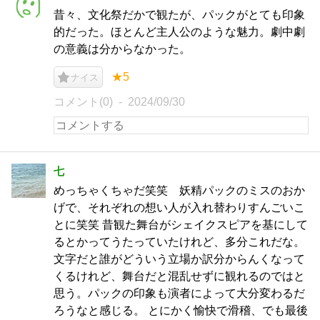
昔々、文化祭だかで観たが、パックがとても印象
的だった。ほとんど主人公のような魅力。劇中劇
の意義は分からなかった。
★5
ナイス
コメント(0)
2024/09/30
七
めっちゃくちゃだ笑笑 妖精パックのミスのおか
げで、それぞれの想い人が入れ替わりすんごいこ
とに笑笑 昔観た舞台がシェイクスピアを基にして
るとかってうたっていたけれど、多分これだな。
文字だと誰がどういう立場か訳分からんくなって
くるけれど、舞台だと混乱せずに観れるのではと
思う。パックの印象も演者によって大分変わるだ
ろうなと感じる。 とにかく愉快で滑稽、でも最後