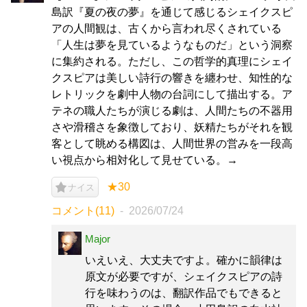
島訳『夏の夜の夢』を通じて感じるシェイクスピ
アの人間観は、古くから言われ尽くされている
「人生は夢を見ているようなものだ」という洞察
に集約される。ただし、この哲学的真理にシェイ
クスピアは美しい詩行の響きを纏わせ、知性的な
レトリックを劇中人物の台詞にして描出する。ア
テネの職人たちが演じる劇は、人間たちの不器用
さや滑稽さを象徴しており、妖精たちがそれを観
客として眺める構図は、人間世界の営みを一段高
い視点から相対化して見せている。→
★30
ナイス
コメント(11)
2026/07/24
Major
いえいえ、大丈夫ですよ。確かに韻律は
原文が必要ですが、シェイクスピアの詩
行を味わうのは、翻訳作品でもできると