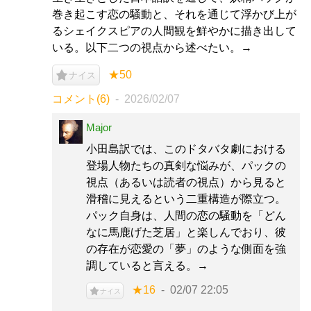
巻き起こす恋の騒動と、それを通じて浮かび上が
るシェイクスピアの人間観を鮮やかに描き出して
いる。以下二つの視点から述べたい。→
★50
ナイス
コメント(6)
2026/02/07
Major
小田島訳では、このドタバタ劇における
登場人物たちの真剣な悩みが、パックの
視点（あるいは読者の視点）から見ると
滑稽に見えるという二重構造が際立つ。
パック自身は、人間の恋の騒動を「どん
なに馬鹿げた芝居」と楽しんでおり、彼
の存在が恋愛の「夢」のような側面を強
調していると言える。→
★16
02/07 22:05
ナイス