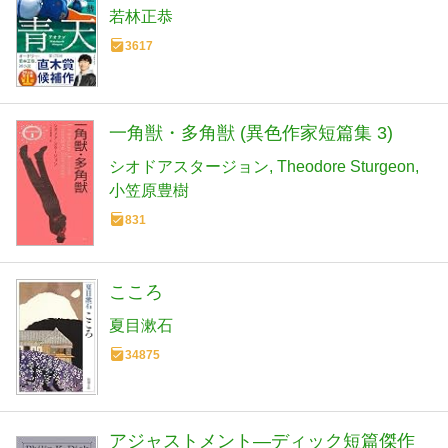
若林正恭
3617
一角獣・多角獣 (異色作家短篇集 3)
シオドアスタージョン
Theodore Sturgeon
小笠原豊樹
831
こころ
夏目漱石
34875
アジャストメント―ディック短篇傑作