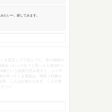
てみたい〜。探してみます。
らいを想定してて読んでた。皆の感想や
場面あったっけな？と思ったら冒頭1ペ
18歳という認識で読み直すと、より不
物を持ってくる場面は、嘲笑う対象か
結局、二人はお城から出ず、二人の世
ドだった