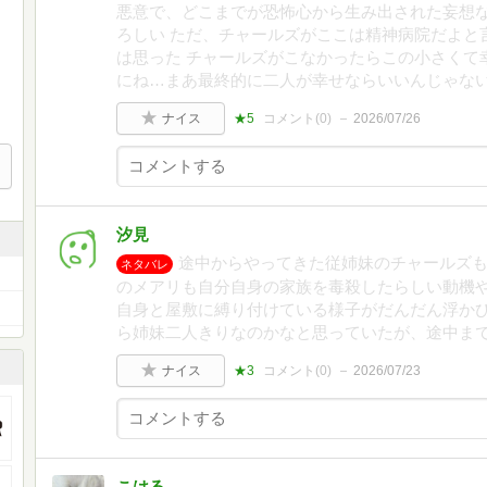
悪意で、どこまでが恐怖心から生み出された妄想
ろしい ただ、チャールズがここは精神病院だよと
は思った チャールズがこなかったらこの小さくて
にね…まあ最終的に二人が幸せならいいんじゃな
ナイス
★5
コメント(
0
)
2026/07/26
汐見
途中からやってきた従姉妹のチャールズ
ネタバレ
のメアリも自分自身の家族を毒殺したらしい動機
自身と屋敷に縛り付けている様子がだんだん浮か
ら姉妹二人きりなのかなと思っていたが、途中ま
ナイス
★3
コメント(
0
)
2026/07/23
こはる