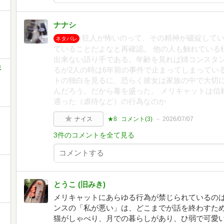
ナナシ
狂人が怖いのって、その精神が破綻して
ネタバレ
ていることだよなと再確認。 他の人も触れている
出来ない語り手である。年齢を見れば姉コンスタン
ミ
るが2人の時は6年前の事件で止まってしまってい
トの独白を見るに、恐らく彼女は家族の中で大切
んだろう。だから毒を盛った。 メリキャットは信
適った（虐待など）の行為なのか
ナイス
★8
コメント(
3
)
2026/07/07
3件のコメントを全て見る
とうこ (旧みき)
メリキャットにあらゆる行為が禁じられているのは
ンスの「私が悪い」は、どこまでが話を終わすた
猫がしゃべり、月での暮らしがあり、ひ弱で可愛