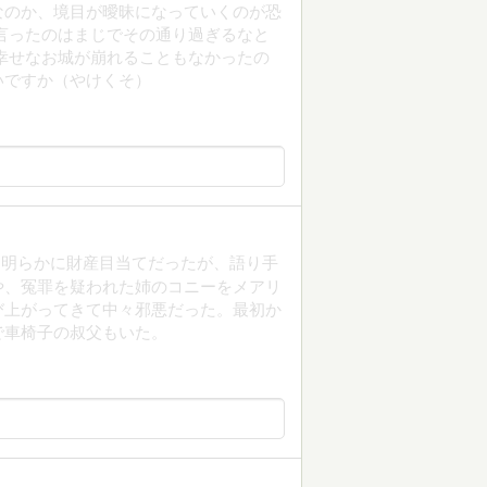
なのか、境目が曖昧になっていくのが恐
言ったのはまじでその通り過ぎるなと
幸せなお城が崩れることもなかったの
いですか（やけくそ）
も明らかに財産目当てだったが、語り手
や、冤罪を疑われた姉のコニーをメアリ
び上がってきて中々邪悪だった。最初か
で車椅子の叔父もいた。