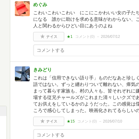
めぐみ
こわいこわいこわい にこにこかわいい女の子た
になる 誰かに助けを求める意味がわからない、
人と関わるからひどい目にあうのよね
ナイス
★1
コメント(
0
)
2026/07/12
きみどり
これは「信用できない語り手」ものだなあと珍し
語ではない。ずっと纏わりついて離れない、瘴気
まって暮らす家族も、村の人々も、皆それぞれに
場する従兄チャールズがこれまた清々しいクズで
てお供えをしているかのようだった。この感覚は
ころで感心してしまった。映画化されてるらしい
ナイス
★15
コメント(
0
)
2026/07/10