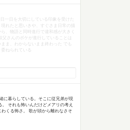
日一日を大切にしている印象を受けた ‪
り現れたと思いきや、すぐさま日常の描
から、物語と同時進行で違和感が大きく
、叔父さんのボケが進行していることは
ま、わからないまま終わった‬ ‪でも
委ねられている‬
緒に暮らしている。そこに従兄弟が現
る。 それも怖いんだけどメアリの考え
わじわくる怖さ。 歌が頭から離れなさそ