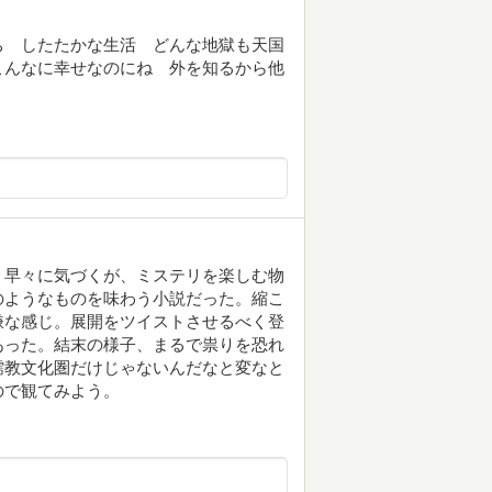
ち したたかな生活 どんな地獄も天国
こんなに幸せなのにね 外を知るから他
く早々に気づくが、ミステリを楽しむ物
のようなものを味わう小説だった。縮こ
嫌な感じ。展開をツイストさせるべく登
あった。結末の様子、まるで祟りを恐れ
儒教文化圏だけじゃないんだなと変なと
ので観てみよう。