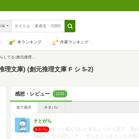
n和書
は
本ランキング
作家ランキング
理文庫) (創元推理文庫 F シ 5-2)
文庫) (創元推理文庫 F シ 5-2)
感想・レビュー
1142
全て表示
ネタバレ
そとがら
ずっと積んでいた本をようやく読了。帯
ネタバレ
物みたいな小説だった。 ずっとメリキャットの視