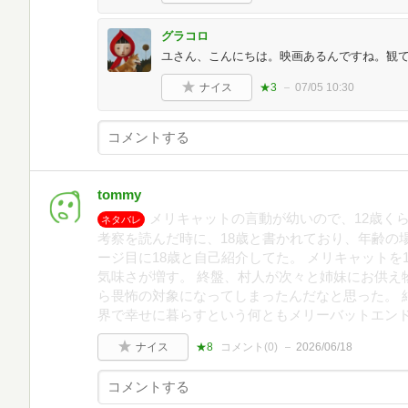
グラコロ
ユさん、こんにちは。映画あるんですね。観
ナイス
★3
07/05 10:30
tommy
メリキャットの言動が幼いので、12歳く
ネタバレ
考察を読んだ時に、18歳と書かれており、年齢の
ージ目に18歳と自己紹介してた。 メリキャットを
気味さが増す。 終盤、村人が次々と姉妹にお供え
ら畏怖の対象になってしまったんだなと思った。 
界で幸せに暮らすという何ともメリーバットエン
ナイス
★8
コメント(
0
)
2026/06/18