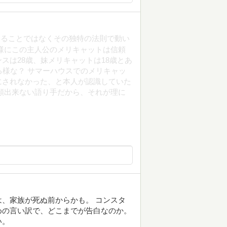
いることではなくその独特の法則で動い
様にこの主人公のメリキャットは信頼
スは28歳、妹メリキャットは18歳とあ
る様な？ サマーハウスでのメリキャッ
にされなかった、と本人が認識していた
頼出来ない語り手だから、それが理に
、家族が死ぬ前からかも。 コンスタ
めの言い訳で、どこまでが告白なのか。
い。