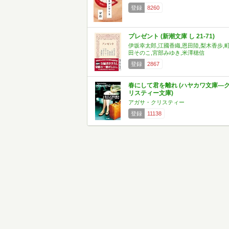
登録
8260
プレゼント (新潮文庫 し 21-71)
伊坂幸太郎,江國香織,恩田陸,梨木香歩,
田そのこ,宮部みゆき,米澤穂信
登録
2867
春にして君を離れ (ハヤカワ文庫―
リスティー文庫)
アガサ・クリスティー
登録
11138