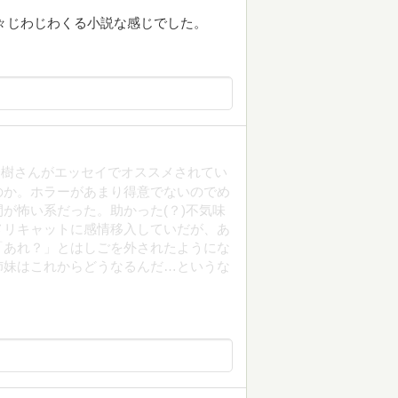
々じわじわくる小説な感じでした。
一樹さんがエッセイでオススメされてい
のか。ホラーがあまり得意でないのでめ
が怖い系だった。助かった(？)不気味
メリキャットに感情移入していだが、あ
「あれ？」とはしごを外されたようにな
姉妹はこれからどうなるんだ…というな