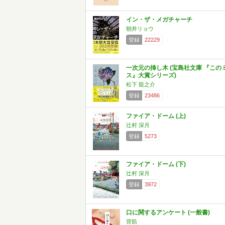
イン・ザ・メガチャーチ
朝井リョウ
登録
22229
一次元の挿し木 (宝島社文庫 『この
ス』大賞シリーズ)
松下 龍之介
登録
23486
ファイア・ドーム (上)
辻村 深月
登録
5273
ファイア・ドーム (下)
辻村 深月
登録
3972
口に関するアンケート (一般書)
背筋