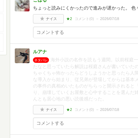
ちょっと読みにくかったので進みが遅かった。 色
ナイス
★2
コメント(
0
)
2026/07/18
ルアナ
海外小説の名作を読もう週間。以前桜庭
ネタバレ
たなと思っていたら解説は桜庭さんが書いていた
ちゃくちゃ怖かったらどうしようかと思ったら人間
な導入から始まり、従兄弟が登場してからは基本
の事件の真相めいたものがちらっと開示されると
り、崩壊していくお屋敷と心中することを選んだ
んとも居心地の悪い読後感だった。
ナイス
★2
コメント(
0
)
2026/07/18