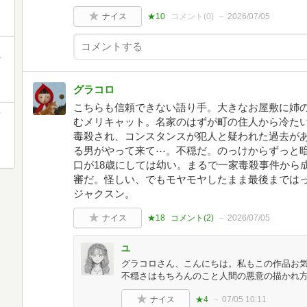
ナイス
★10
コメント(
0
)
2026/07/05
町
グラコロ
こちらも信頼できない語り手。大きなお屋敷に姉
ク
むメリキャット。名家のはずが町の住人から冷た
毒殺され、コンスタンスが犯人と疑われた過去が
る男がやって来て⋯。不穏だ。のっけからずっと
口が18歳にしては幼い。まるで一家毒殺事件から
審だ。怪しい、でもモヤモヤしたまま最後までは
ジャクスン。
ナイス
★18
コメント(
2
)
2026/07/05
ユ
グラコロさん、こんにちは。私もこの作品お
不穏さはもちろんのこと人間の悪意の描かれ
ナイス
★4
07/05 10:11