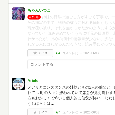
ちゃんいつこ
‪姉妹の日常の過ごし方がすごく丁寧で、一
ネタバレ
その描写の中で、物語の核心に触れる箇所がちら
写が覆い被り、それを無かっかたかのようにする
なっていく‬ ‪読み進めていくうちに従兄の目論見
わかったが、肝心の姉妹の情報量が少ない、少ないま
わかる人にはわかるんだろうな、読み手にがっつり
ナイス
★4
コメント(
0
)
2026/06/17
Ariete
メアリとコンスタンスの姉妹とその2人の伯父と一
れて… 町の人々に嫌われていて悪意が見え隠れす
方もおかしくて怖いし個人的に伯父が怖い... じ
うしばらくは…
ナイス
★7
コメント(
0
)
2026/06/08