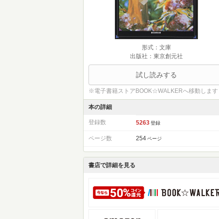
形式：文庫
出版社：東京創元社
試し読みする
※電子書籍ストアBOOK☆WALKERへ移動します
本の詳細
登録数
5263
登録
ページ数
254
ページ
書店で詳細を見る