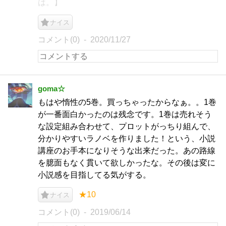
は。】
ナイス
コメント(0)
2020/11/27
goma☆
もはや惰性の5巻。買っちゃったからなぁ。。1巻
が一番面白かったのは残念です。1巻は売れそう
な設定組み合わせて、プロットがっちり組んで、
分かりやすいラノベを作りました！という、小説
講座のお手本になりそうな出来だった。あの路線
を臆面もなく貫いて欲しかったな。その後は変に
小説感を目指してる気がする。
★10
ナイス
コメント(0)
2019/06/14