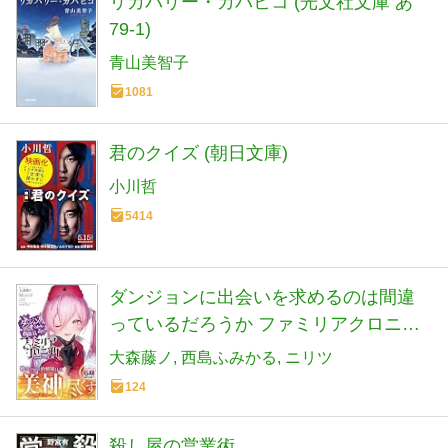
リカバリー・カバヒコ (光文社文庫 あ
79-1)
青山美智子
1081
君のクイズ (朝日文庫)
小川哲
5414
ダンジョンに出会いを求めるのは間違
っているだろうか ファミリアクロニク
ル episodeヘイズ (GA文庫)
大森藤ノ
西島ふみかる
ニリツ
124
殺し屋の営業術