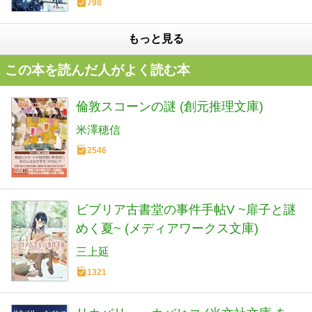
798
もっと見る
この本を読んだ人がよく読む本
倫敦スコーンの謎 (創元推理文庫)
米澤穂信
2546
ビブリア古書堂の事件手帖V ~扉子と謎
めく夏~ (メディアワークス文庫)
三上延
1321