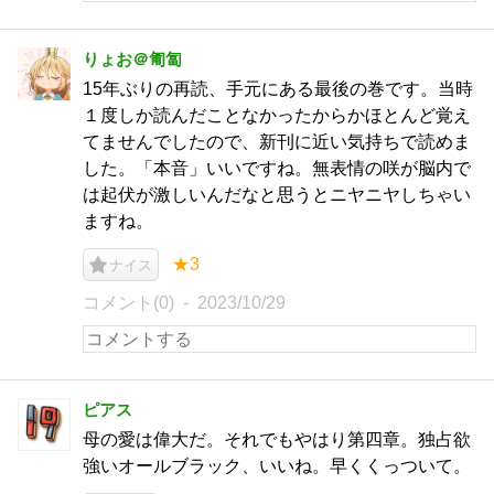
りょお＠匍匐
15年ぶりの再読、手元にある最後の巻です。当時
１度しか読んだことなかったからかほとんど覚え
てませんでしたので、新刊に近い気持ちで読めま
した。「本音」いいですね。無表情の咲が脳内で
は起伏が激しいんだなと思うとニヤニヤしちゃい
ますね。
★3
ナイス
コメント(0)
2023/10/29
ピアス
母の愛は偉大だ。それでもやはり第四章。独占欲
強いオールブラック、いいね。早くくっついて。