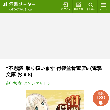
ログイン
新規登録
本を探
“不思議”取り扱います 付喪堂骨董店5 (電撃
文庫 お 9-8)
御堂彰彦
,
タケシマサトシ
感想
130