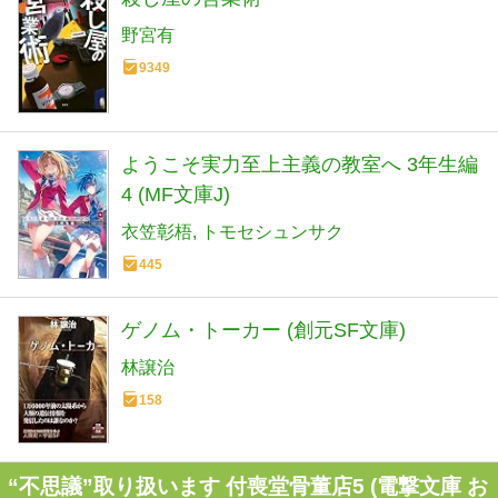
野宮有
9349
ようこそ実力至上主義の教室へ 3年生編
4 (MF文庫J)
衣笠彰梧
トモセシュンサク
445
ゲノム・トーカー (創元SF文庫)
林譲治
158
“不思議”取り扱います 付喪堂骨董店5 (電撃文庫 お