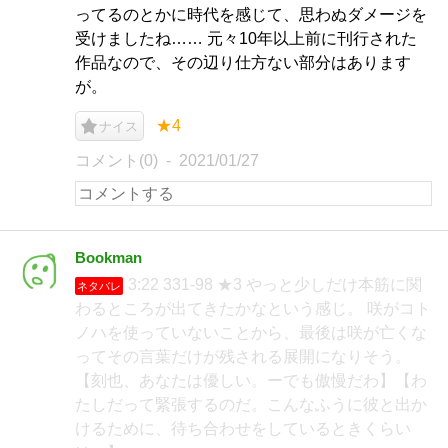
ってるのとかに時代を感じて、思わぬダメージを
受けましたね…… 元々10年以上前に刊行された
作品なので、その辺り仕方ない部分はあります
が。
★4
ナイス
コメント(0)
2021/01/27
Bookman
3:22 331-98 ★3 やっと少しだけ本筋に関
ネタバレ
わるところが出てきたかなという感じ。 咲がコト
ノハを使っていないことから、最後は咲が亡くな
ってその言葉だけが残される展開になりそう。
【刻也、あなたは優しい。ーでも傲慢だわ】【わ
たしだって緊張するのだ。こんなふうに彼と出か
けるために、待ち合わせをしているときくらい