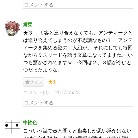
縁栞
★３ 《 客と巡り合えなくても、アンティークと
は巡り合えてしまうのが不思議なもの 》 アンテ
ィークを集める謎の二人組が。 それにしても毎回
ながらミスリードを誘う文章になってますね。 い
つも驚かされてますｗ 今回は２、３話が今ひと
つだったような。
★1
ナイス
コメント(0)
2017/06/23
中性色
こういう話で壺と聞くと蟲毒しか思い浮かばない