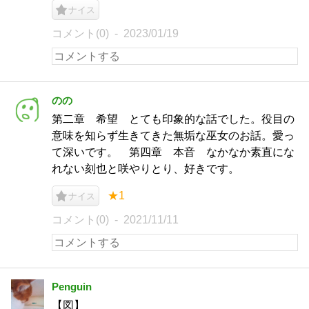
ナイス
コメント(0)
2023/01/19
のの
第二章 希望 とても印象的な話でした。役目の
意味を知らず生きてきた無垢な巫女のお話。愛っ
て深いです。 第四章 本音 なかなか素直にな
れない刻也と咲やりとり、好きです。
★1
ナイス
コメント(0)
2021/11/11
Penguin
【図】