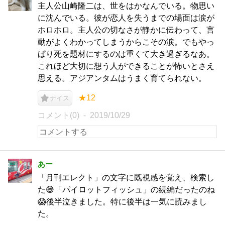
主人公山崎隆二は、世をはかなんでいる。物思い
に沈んでいる。彼が恋人を失うまでの場面は涙が
ホロホロ。主人公の切なさが静かに伝わって、言
動がよくわかってしまうからこその涙。でもやっ
ぱり死を題材にするのは重くて大き過ぎるなあ。
これほど大切に想う人ができることが怖いとさえ
思える。アジアンタムはうまく育てられない。
★12
ナイス
コメント(0)
2019/10/29
あー
「月刊エレクト」の文字に既視感を覚え、検索し
た😅「パイロットフィッシュ」の続編だったのね
😱後半泣きました。特に後半は一気に読みまし
た。