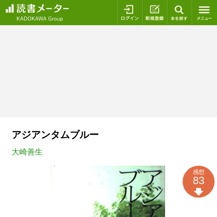
ログイン
新規登録
本を探
アジアンタムブルー
大崎善生
感想
83