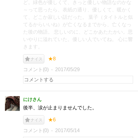
ど。緑色が優しくて、きっと優しい物語なのかな
～って思ったら、表紙の通り、優しくて、暖かく
て、どこか寂しい話だった。 葉子（タイトルと似
てるからいいね）が亡くなるまでから、亡くなっ
た後の物語。 悲しいのに、どこかあたたかい。思
いやりに溢れていた。優しい人でいてね。 心に響
きます。
★8
ナイス
コメント(0)
2017/05/29
にけさん
後半、涙が止まりませんでした。
★6
ナイス
コメント(0)
2017/05/14