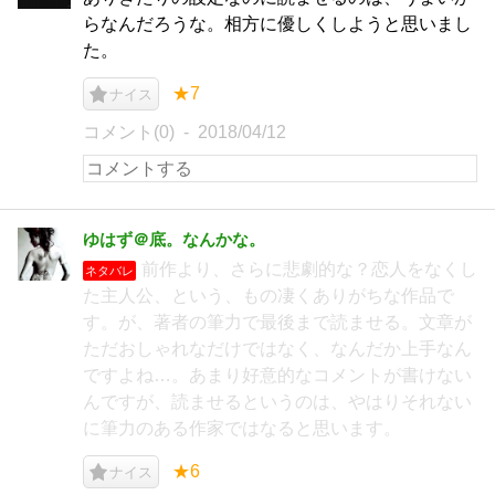
らなんだろうな。相方に優しくしようと思いまし
た。
★7
ナイス
コメント(0)
2018/04/12
ゆはず＠底。なんかな。
前作より、さらに悲劇的な？恋人をなくし
ネタバレ
た主人公、という、もの凄くありがちな作品で
す。が、著者の筆力で最後まで読ませる。文章が
ただおしゃれなだけではなく、なんだか上手なん
ですよね…。あまり好意的なコメントが書けない
んですが、読ませるというのは、やはりそれない
に筆力のある作家ではなると思います。
★6
ナイス