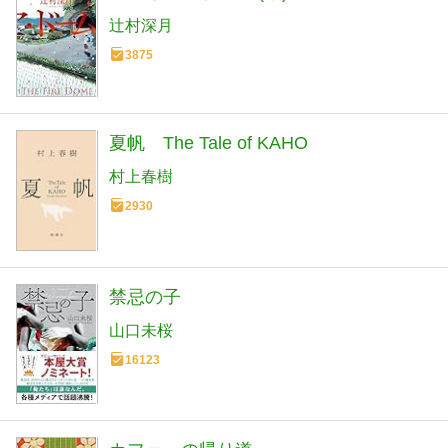
辻村深月
3875
夏帆 The Tale of KAHO
村上春樹
2930
禁忌の子
山口未桜
16123