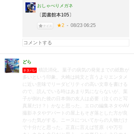
おしゃべりメガネ
〔図書館本105〕
★2
08/23 06:25
ナイス
どら
積読消化。葉子の病気の発覚までの紙数が
ネタバレ
多いという印象。大崎は純文と言うよりエンタメ
に近い意味でリーダビリティの高い文章を書ける
ので、読んでいる時はあまり気にならないが、葉
子が倒れた後の日本側の友人は必要（泣くのと写
真展だけ？）かなと思った。エロの編集ネタやAV
撮影ネタやデパートの屋上もそぎ落とした方が良
かった気がする。ニースについてからの人物だけ
で十分だと思った。正直に言えば笠原（や万引