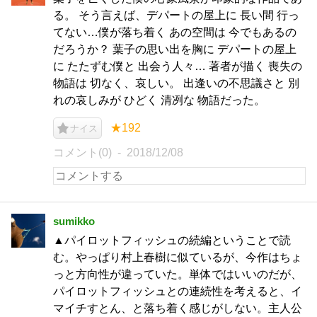
る。 そう言えば、デパートの屋上に 長い間 行っ
てない…僕が落ち着く あの空間は 今でもあるの
だろうか？ 葉子の思い出を胸に デパートの屋上
に たたずむ僕と 出会う人々… 著者が描く 喪失の
物語は 切なく、哀しい。 出逢いの不思議さと 別
れの哀しみが ひどく 清冽な 物語だった。
★192
ナイス
コメント(0)
2018/12/08
sumikko
▲パイロットフィッシュの続編ということで読
む。やっぱり村上春樹に似ているが、今作はちょ
っと方向性が違っていた。単体ではいいのだが、
パイロットフィッシュとの連続性を考えると、イ
マイチすとん、と落ち着く感じがしない。主人公