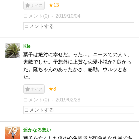
★13
ナイス
コメント(0)
2019/10/04
Kie
葉子は絶対に幸せだ。った…。ニースでの人々、
素敵でした。予想外に上質な恋愛小説か?!良かっ
た。隆ちゃんのあったかさ、感動。ウルッとき
た。
★8
ナイス
コメント(0)
2019/02/28
遥かなる想い
葉子を亡くした僕の心象風景が印象的な作品であ