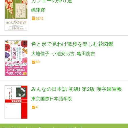
カフェーの帰り道
嶋津輝
6241
色と形で見わけ散歩を楽しむ花図鑑
大地佳子
小池安比古
亀田龍吉
69
みんなの日本語 初級I 第2版 漢字練習帳
東京国際日本語学院
4