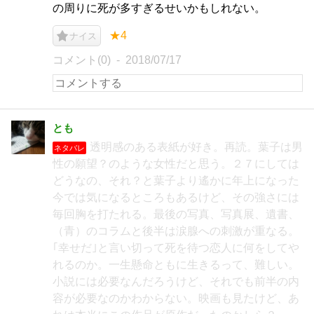
の周りに死が多すぎるせいかもしれない。
★4
ナイス
コメント(0)
2018/07/17
とも
透明感のある表紙が好き。再読。葉子は男
ネタバレ
性の願望？のような女性だと思う。２７にしては
どうなの、それ？と葉子より遙かに年上になった
今では気になるところもあるけど、その強さには
毎回胸を打たれる。最後の写真、写真展、遺書、
（青）のコラムと後半は涙腺への刺激が重なる。
｢幸せだ｣と言い切って死を待つ恋人に何をしてや
れるのか。一生懸命ともに生きるって、難しい。
小説には必要なんだろうけど、それでも前半の内
容が必要なのかわからない。映画も見たけど、あ