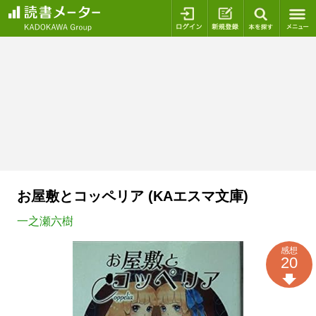
ログイン
新規登録
本を探
お屋敷とコッペリア (KAエスマ文庫)
一之瀬六樹
感想
20