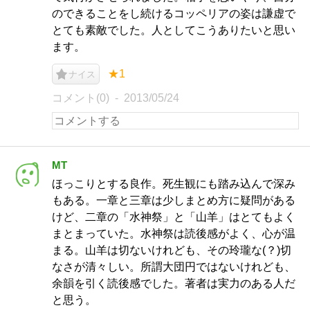
のできることをし続けるコッペリアの姿は謙虚で
とても素敵でした。人としてこうありたいと思い
ます。
★1
ナイス
コメント(0)
2013/05/24
MT
ほっこりとする良作。死生観にも踏み込んで深み
もある。一章と三章は少しまとめ方に疑問がある
けど、二章の「水神祭」と「山羊」はとてもよく
まとまっていた。水神祭は読後感がよく、心が温
まる。山羊は切ないけれども、その玲瓏な(？)切
なさが清々しい。所謂大団円ではないけれども、
余韻を引く読後感でした。著者は実力のある人だ
と思う。