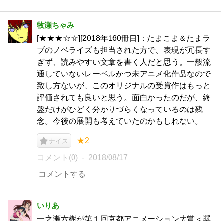
牧瀬ちゃみ
[★★★☆☆][2018年160冊目]：たまこま＆たまラ
ブのノベライズも担当された方で、表現が冗長す
ぎず、読みやすい文章を書く人だと思う。一般流
通していないレーベルかつ未アニメ化作品なので
致し方ないが、このオリジナルの受賞作はもっと
評価されても良いと思う。面白かったのだが、終
盤だけがひどく分かりづらくなっているのは残
念。今後の展開も考えていたのかもしれない。
★2
ナイス
コメント(0)
2018/08/17
いりあ
一之瀬六樹が第１回京都アニメーション大賞＜奨