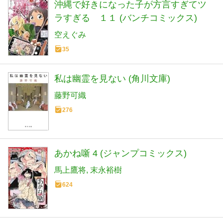
沖縄で好きになった子が方言すぎてツ
ラすぎる １１ (バンチコミックス)
空えぐみ
35
私は幽霊を見ない (角川文庫)
藤野可織
276
あかね噺 4 (ジャンプコミックス)
馬上鷹将
末永裕樹
624