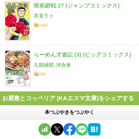
呪術廻戦 27 (ジャンプコミックス)
芥見下々
1412
らーめん才遊記 (3) (ビッグコミックス)
久部緑郎
河合単
234
お屋敷とコッペリア (KAエスマ文庫)をシェアする
本つぶやきをつぶやく