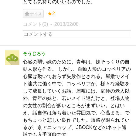
とても気持ちのいいものでした。
★2
ナイス
コメント(0)
2013/02/08
そうじろう
心臓の弱い妹のために、青年は、妹そっくりの自
動人形を作る。 しかし、自動人形のコッペリアの
心臓は動いておらず失敗作とされる。屋敷でメイ
ト達共に働く中で、コッペリアが、様々な経験を
して成長していくお話。屋敷には、庭師の老人以
外、青年の妹と、若いメイド達だけと、登場人物
の女性の割合が多いところがまずいい。とはい
え、話自体は落ち着いた雰囲気で、心温まる、で
もちょっと悲しい良作でした。販路が限られてい
るが、京アニショップ、JBOOKなどのネット通
販でも入手可能です。