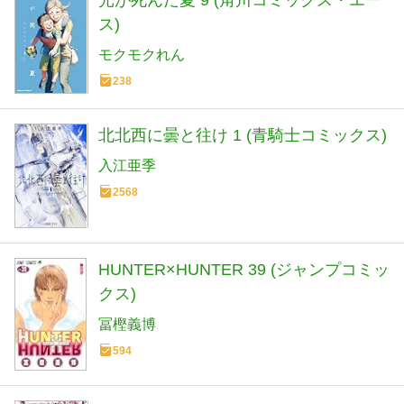
光が死んだ夏 9 (角川コミックス・エー
ス)
モクモクれん
238
北北西に曇と往け 1 (青騎士コミックス)
入江亜季
2568
HUNTER×HUNTER 39 (ジャンプコミッ
クス)
冨樫義博
594