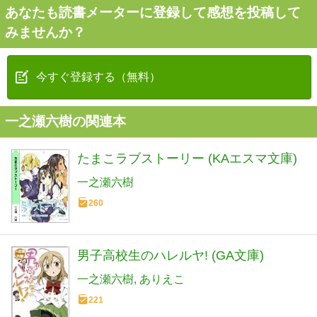
あなたも読書メーターに登録して感想を投稿して
みませんか？
今すぐ登録する（無料）
一之瀬六樹の関連本
たまこラブストーリー (KAエスマ文庫)
一之瀬六樹
260
男子高校生のハレルヤ! (GA文庫)
一之瀬六樹
ありえこ
221