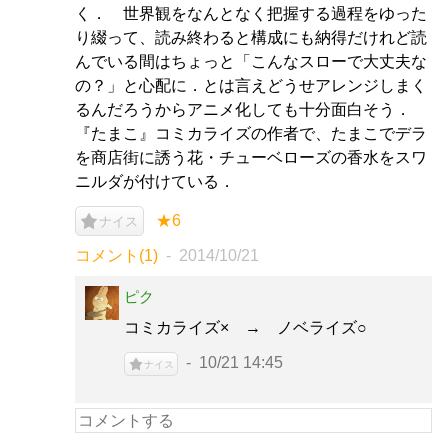
く． 世界観をなんとなく把握する過程をゆった
り綴って、読み終わると構成にも納得だけれど読
んでいる間はちょっと「こんなスローで大丈夫な
の？」と心配に．とは言えどうせアレンジしまく
るんだろうからアニメ化しても十分面白そう．
『たまこ』コミカライズの作者で、たまこでデラ
を商店街に誘う花・チューベローズの香水をスワ
ニルダが付けている．
★6
ナイス
コメント(1)
2014/10/21
ピク
コミカライズ× → ノベライズ○
10/21 14:45
ナイス