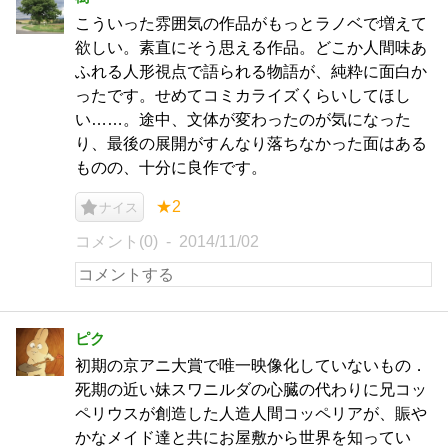
こういった雰囲気の作品がもっとラノベで増えて
欲しい。素直にそう思える作品。どこか人間味あ
ふれる人形視点で語られる物語が、純粋に面白か
ったです。せめてコミカライズくらいしてほし
い……。途中、文体が変わったのが気になった
り、最後の展開がすんなり落ちなかった面はある
ものの、十分に良作です。
★2
ナイス
コメント(0)
2014/11/02
ピク
初期の京アニ大賞で唯一映像化していないもの．
死期の近い妹スワニルダの心臓の代わりに兄コッ
ペリウスが創造した人造人間コッペリアが、賑や
かなメイド達と共にお屋敷から世界を知ってい