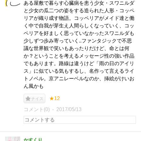
ある屋敷で暮らす心臓病を患う少女・スワニルダ
と少女の瓜二つの姿をする造られた人形・コッペ
リアが織り成す物語。コッペリアがメイド達と働
く中で自我が芽生え人間らしくなっていく、コッ
ペリアを好ましく思っていなかったスワニルダも
少しずつ歩み寄っていく..ファンタジックで不思
議な世界観で笑いもあったりだけど、命とは何
か？ということを考えるメッセージ性の強い作品
でもあります。路線は違うけど「雨の日のアイリ
ス」に似ている気もするし、名作って言えるライ
トノベル。京アニレーベルなのか、挿絵がけいお
ん風かも
★12
ナイス
コメント(0)
2017/05/13
かすくり