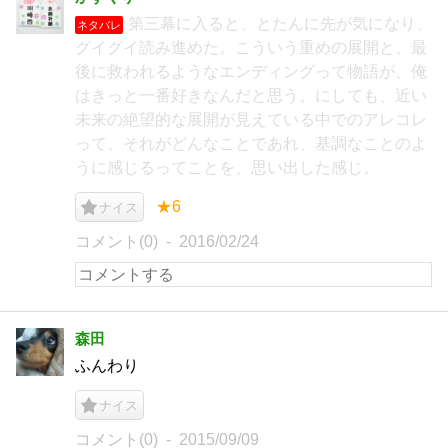
第三幕に入ると、とたんに先が気になり、
ネタバレ
グイグイ読み進めた。こういう重めの展開と、最
後に救われるようなエンディングって物語が、俺
はきっと一番好きなんだと思う。にしても、近い
未来の絶望的な展開が見えている中でのアレコレ
って、それがどんなことであれ、基調なことのよ
うに感じるってことを、思い出した感じ。
★6
ナイス
コメント(0)
2016/02/24
森田
ふんわり
ナイス
コメント(0)
2015/09/09