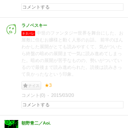
ラノベスキー
中世のファンタジー世界を舞台にした、お
ネタバレ
屋敷に住むお嬢様と動く人形のお話。 前半のほん
わかした展開がとても読みやすくて、気がついた
ら終盤の暗めの展開まで一気に読み進めてしまっ
た。暗めの展開が苦手なものの、勢いがついてい
るので最後まで読み進められた。読後は読みきっ
て良かったなという印象。
★3
ナイス
コメント(0)
2015/03/20
朝野青二／Aoi.