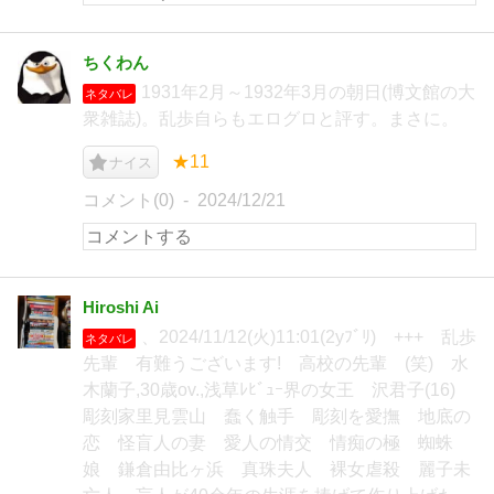
ちくわん
1931年2月～1932年3月の朝日(博文館の大
ネタバレ
衆雑誌)。乱歩自らもエログロと評す。まさに。
★11
ナイス
コメント(0)
2024/12/21
Hiroshi Ai
、2024/11/12(火)11:01(2yﾌﾞﾘ) +++ 乱歩
ネタバレ
先輩 有難うございます! 高校の先輩 (笑) 水
木蘭子,30歳ov.,浅草ﾚﾋﾞｭｰ界の女王 沢君子(16)
彫刻家里見雲山 蠢く触手 彫刻を愛撫 地底の
恋 怪盲人の妻 愛人の情交 情痴の極 蜘蛛
娘 鎌倉由比ヶ浜 真珠夫人 裸女虐殺 麗子未