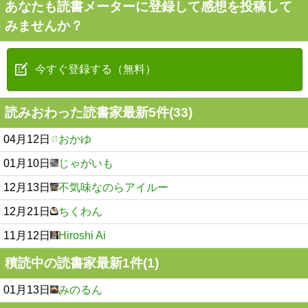
あなたも読書メーターに登録して感想を投稿して
みませんか？
今すぐ登録する（無料）
読みおわった読書家最新5件(33)
04月12日
おかゆ
01月10日
じゃがいも
12月13日
不気味なのらアイルー
12月21日
ちくわん
11月12日
Hiroshi Ai
積読中の読書家最新1件(1)
01月13日
みのるん