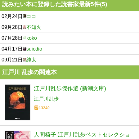
読みたい本に登録した読書家最新5件(5)
02月24日
ココ
09月28日
不知火
07月28日
koko
04月17日
suicdio
09月21日
純太
江戸川 乱歩の関連本
江戸川乱歩傑作選 (新潮文庫)
江戸川乱歩
13240
人間椅子 江戸川乱歩ベストセレクショ