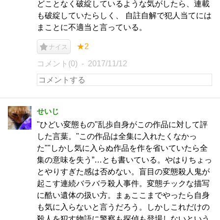
どことなく破綻しているような気がしたら、連載
も破綻していたらしく、 自註自解で犯人当てには
まことに不適当と言っている。
★2
ナイス
コメント(0)
2017/11/12
せいじ
"ひどい変態もの"乱歩自身がこの作品に対して評
した言葉。"この作品は全集に入れたくなかっ
た""しかし気に入らぬ作品を作を省いていたら全
集の意味を失う”…とも書いている。やはりちょっ
とやりすぎた感は否めない。盲目の変態殺人鬼が
起こす連続バラバラ殺人事件。変態チックな描写
に酷い遺体の扱い方。まぁここまでやったら自身
も気に入らないと言うだろう。しかしこれだけの
殺人を犯す物語に警察も探偵も登場しないという