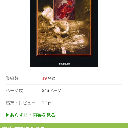
登録数
39
登録
ページ数
346
ページ
感想・レビュー
12
件
▶︎あらすじ・内容を見る