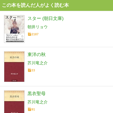
この本を読んだ人がよく読む本
スター (朝日文庫)
朝井リョウ
2187
東洋の秋
芥川竜之介
33
黒衣聖母
芥川竜之介
91