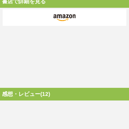
書店で詳細を見る
感想・レビュー(12)