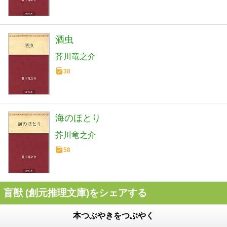
酒虫
芥川竜之介
38
海のほとり
芥川竜之介
58
盲獣 (創元推理文庫)をシェアする
本つぶやきをつぶやく