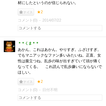
材にしたというのが信じられない。
★2
ナイス
コメント(0)
2014/07/22
＊＊くま＊＊
あかん、これはあかん。やりすぎ。ふざけすぎ。
でもマニアックなファン多いみたいね。正直、女
性は腹立つね。乱歩の味が出すぎていて頭が痛く
なってくる。 これ読んで乱歩嫌いにならないで
ほしい。
★2
ナイス
コメント(0)
日付不明