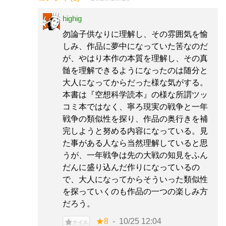
highig
勿論子供なりに理解し、その雰囲気を愉
しみ、作品に夢中になっていた筈なのだ
が、やはり本作の本質を理解し、その真
髄を理解できるようになったのは随分と
大人になってからだった様な気がする。
本書は『空想科学読本』の様な所謂ツッ
コミ本ではなく、寧ろ現実の戦争と一年
戦争の類似性を探り、作品の奥行きを補
完しようと努める内容になっている。見
た事がある人なら当然理解していると思
うが、一年戦争は先の大戦の知見をふん
だんに盛り込んだ作りになっているの
で、大人になってからそういった類似性
を探っていくのも作品の一つの楽しみ方
だろう。
★8
10/25 12:04
ナイス