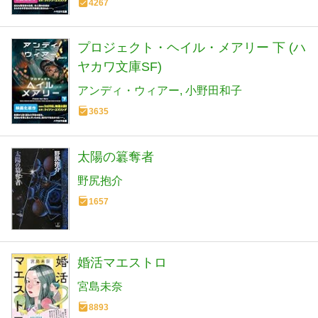
4267
プロジェクト・ヘイル・メアリー 下 (ハ
ヤカワ文庫SF)
アンディ・ウィアー
小野田和子
3635
太陽の簒奪者
野尻抱介
1657
婚活マエストロ
宮島未奈
8893