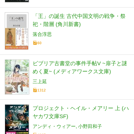
「王」の誕生 古代中国文明の戦争・祭
祀・階層 (角川新書)
落合淳思
60
ビブリア古書堂の事件手帖V ~扉子と謎
めく夏~ (メディアワークス文庫)
三上延
1312
プロジェクト・ヘイル・メアリー 上 (ハ
ヤカワ文庫SF)
アンディ・ウィアー
小野田和子