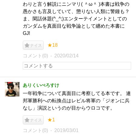
わりと言う解説にニンマリ( ＾ω＾ )本書は戦争の
愚かさも言及していて、懲りない人類に警鐘も？
ま、閑話休題(^_^;)エンターテイメントとしての
ガンダムを真面目な戦争論として纏めた本書に
GJ!
★18
ナイス
コメント(0)
2020/02/14
ありくいぺろすけ
一年戦争について真面目に考察してる本です。 連
邦軍勝利への転換点はレビル将軍の「ジオンに兵
なし」演説というのが目からウロコです。
★1
ナイス
コメント(0)
2019/03/01