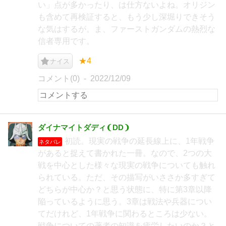
い」点が多かったり、は仕方ないよね。オリジン
も含めて再検証すると、もう少し深堀りできそう
な気はするが。ま、ファーストガンダムの熱烈な
信者専用です。
★4
ナイス
コメント(0)
2022/12/09
ダイナマイトダディ❨DD❩
初読。現実の戦争の延長線上に、1年戦争
ネタバレ
があると捉えて書かれた一冊。なので、2つの大
戦を中心とした様々な現実の戦争についても触れ
られている。ただ、その描写がいささか多すぎて
どちらが中心か？と思う状態に、特に第3章以降
陥っているように思う。3章は戦法や兵器につい
てだけれど、1年戦争に関わるところは少ない。
戦争についての著者の知識を疲労したいのか？と