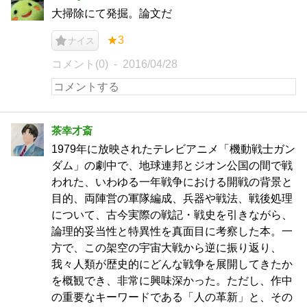
大掃除にて発掘。論文だ
★3
ナイス
コメント(0)
2016/04/28
茶幸才斎
1979年に放映されたテレビアニメ「機動戦士ガン
ダム」の劇中で、地球連邦とジオン公国の間で戦
われた、いわゆる一年戦争における開戦の背景と
目的、両陣営の軍隊編成、兵器や戦法、戦後処理
について、古今実際の戦記・戦史を引きながら、
論理的妥当性と特異性を真面目に考察した本。一
方で、この架空の宇宙大戦から逆に振り返り、
我々人類が歴史的にどんな戦争を展開してきたか
を概観でき、非常に興味深かった。ただし、作中
の重要なキーワードである「人の革新」と、その