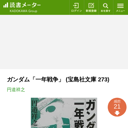
ログイン
新規登録
本を探
ガンダム「一年戦争」 (宝島社文庫 273)
円道祥之
感想
21