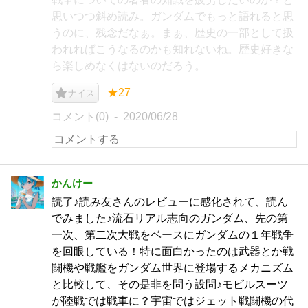
思いつつ斜め読み。ガンダムでもっと語れると思
うのに、残念だなぁ。まぁ、歴史の一部として扱
われればこうなるのかも知れないね。歴史好きな
ら楽しめなくはないのだろう。
★27
ナイス
コメント(0)
2020/06/28
かんけー
読了♪読み友さんのレビューに感化されて、読ん
でみました♪流石リアル志向のガンダム、先の第
一次、第二次大戦をベースにガンダムの１年戦争
を回眼している！特に面白かったのは武器とか戦
闘機や戦艦をガンダム世界に登場するメカニズム
と比較して、その是非を問う設問♪モビルスーツ
が陸戦では戦車に？宇宙ではジェット戦闘機の代