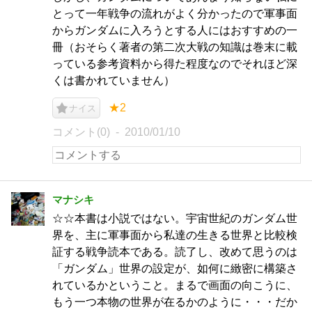
とって一年戦争の流れがよく分かったので軍事面
からガンダムに入ろうとする人にはおすすめの一
冊（おそらく著者の第二次大戦の知識は巻末に載
っている参考資料から得た程度なのでそれほど深
くは書かれていません）
★2
ナイス
コメント(0)
2010/01/10
マナシキ
☆☆本書は小説ではない。宇宙世紀のガンダム世
界を、主に軍事面から私達の生きる世界と比較検
証する戦争読本である。読了し、改めて思うのは
「ガンダム」世界の設定が、如何に緻密に構築さ
れているかということ。まるで画面の向こうに、
もう一つ本物の世界が在るかのように・・・だか