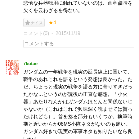
悲愴な兵器転用に触れていないのは、画竜点睛を
欠くを云わざるを得ない。
★4
ナイス
コメント(0)
2015/11/19
7kotae
ガンダムの一年戦争を現実の延長線上に置いて、
戦争のあれこれを語るという発想は良かった。た
だ、ちょっと現実の戦争を語る方に寄りすぎだっ
たかな…というのが読後の正直な感想。「小火
器」あたりなんかはガンダムほとんど関係ないじ
ゃないか（これはこれで興味深く読ませては貰っ
たけれども）。首を捻る部分もいくつか。執筆時
期と近いからか08MS小隊ネタがないのも痛い。
ガンダム好きで現実の軍事ネタも知りたいなら良
いかも。