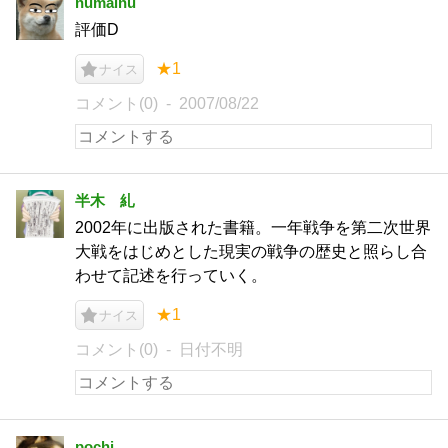
numainu
評価D
★1
ナイス
コメント(0)
2007/08/22
半木 糺
2002年に出版された書籍。一年戦争を第二次世界
大戦をはじめとした現実の戦争の歴史と照らし合
わせて記述を行っていく。
★1
ナイス
コメント(0)
日付不明
pochi