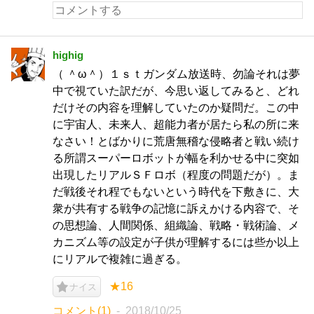
highig
（ ＾ω＾）１ｓｔガンダム放送時、勿論それは夢
中で視ていた訳だが、今思い返してみると、どれ
だけその内容を理解していたのか疑問だ。この中
に宇宙人、未来人、超能力者が居たら私の所に来
なさい！とばかりに荒唐無稽な侵略者と戦い続け
る所謂スーパーロボットが幅を利かせる中に突如
出現したリアルＳＦロボ（程度の問題だが）。ま
だ戦後それ程でもないという時代を下敷きに、大
衆が共有する戦争の記憶に訴えかける内容で、そ
の思想論、人間関係、組織論、戦略・戦術論、メ
カニズム等の設定が子供が理解するには些か以上
にリアルで複雑に過ぎる。
★16
ナイス
コメント(1)
2018/10/25