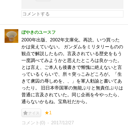
ぼやきのユースフ
2000年出版、2002年文庫化。再読。いつ買った
かは覚えていない。 ガンダムをミリタリーものの
観点で解説したもの。言及されている歴史をもう
一度調べてみようかと思えたところは良かった。
とは言え、ご本人も後書きで慚愧に絶えないと言
っているくらいで、所々突っこみどころが。「生
きて虜囚の辱しめを、、」を軍人勅諭と書いてあ
ったり。 旧日本帝国軍の無能ぶりと無責任ぶりは
普通に言及されていた。同じ企画を今やったら、
通らないかもね。宝島社だから。
★1
ナイス
コメント(0)
2017/12/27