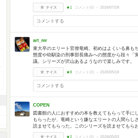
ナイス
★1
コメント(
0
)
2026/07/28
art_mr
東大卒のエリート官僚竜崎。初めはよくいる鼻も
態度や幼馴染の刑事部長痛みへの態度から段々「
議。シリーズが沢山あるようなので楽しみです。
ナイス
★8
コメント(
0
)
2026/05/18
COPEN
図書館の人におすすめの本を教えてもらって手に
もらったが、竜崎という嫌なエリートの人間らし
読ませてもらった。このシリーズを読ませてもら
ナイス
★2
コメント(
0
)
2026/05/03