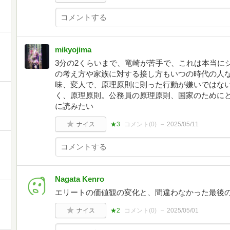
mikyojima
3分の2くらいまで、竜崎が苦手で、これは本当に
の考え方や家族に対する接し方もいつの時代の人
味、変人で、原理原則に則った行動が嫌いではな
く、原理原則。公務員の原理原則、国家のためにと
に読みたい
ナイス
★3
コメント(
0
)
2025/05/11
Nagata Kenro
エリートの価値観の変化と、間違わなかった最後の
ナイス
★2
コメント(
0
)
2025/05/01