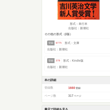
形式：単行本
出版社：新潮社
その他の形式（β版）
形式：文庫
登録
9775
出版社：新潮社
形式：Kindle版
登録
378
出版社：新潮社
本の詳細
登録数
1660
登録
ページ数
317
ページ
書店で詳細を見る