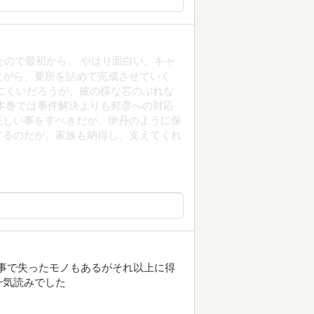
たので最初から。 やはり面白い。キャ
ながら、要所を詰めて完成させていく、
にくいだろうが、彼の様な芯のぶれな
本巻では事件解決よりも邦彦への対応
正しい事をすべきだが、伊丹のように保
するのだが、家族も納得し、支えてくれ
事で失ったモノもあるがそれ以上に得
一気読みでした