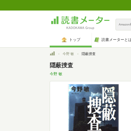
Amazo
トップ
読書メーターと
トップ
今野 敏
隠蔽捜査
隠蔽捜査
今野 敏