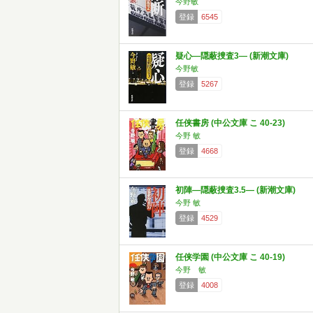
今野敏
登録
6545
疑心―隠蔽捜査3― (新潮文庫)
今野敏
登録
5267
任侠書房 (中公文庫 こ 40-23)
今野 敏
登録
4668
初陣―隠蔽捜査3.5― (新潮文庫)
今野 敏
登録
4529
任侠学園 (中公文庫 こ 40-19)
今野 敏
登録
4008