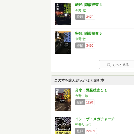
転迷: 隠蔽捜査 4
今野 敏
登録
3479
宰領: 隠蔽捜査 5
今野 敏
登録
3450
もっと見る
この本を読んだ人がよく読む本
分水：隠蔽捜査１１
今野 敏
登録
1120
イン・ザ・メガチャーチ
朝井リョウ
登録
22189