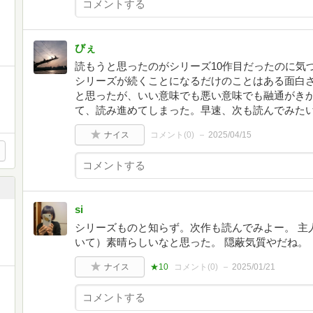
びぇ
読もうと思ったのがシリーズ10作目だったのに気
シリーズが続くことになるだけのことはある面白
と思ったが、いい意味でも悪い意味でも融通がき
て、読み進めてしまった。早速、次も読んでみた
ナイス
コメント(
0
)
2025/04/15
si
シリーズものと知らず。次作も読んでみよー。 主
いて）素晴らしいなと思った。 隠蔽気質やだね。
ナイス
★10
コメント(
0
)
2025/01/21