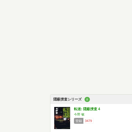
隠蔽捜査シリーズ
8
転迷: 隠蔽捜査 4
今野 敏
登録
3479