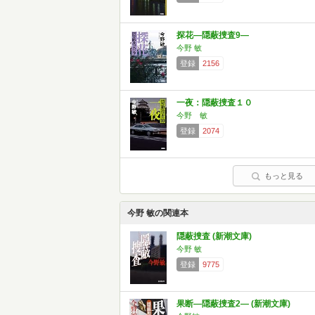
探花―隠蔽捜査9―
今野 敏
登録
2156
一夜：隠蔽捜査１０
今野 敏
登録
2074
もっと見る
今野 敏の関連本
隠蔽捜査 (新潮文庫)
今野 敏
登録
9775
果断―隠蔽捜査2― (新潮文庫)