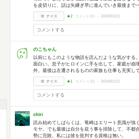
を皮切りに、話は矢継ぎ早に進んでいき最後まで
ナイス
★2
コメント(
0
)
2026/03/21
のこちゃん
以前にもこのような物語を読んだような気がする
面白い。息子がヒロインに手を出して、家庭が崩
外。最後は左遷されるものの家族も仕事も充実し
ナイス
★1
コメント(
0
)
2026/01/21
chiri
読み始めてしばらくは、竜崎はエリート意識が強
モヤ。でも最後は自分を庇う事を排除して、不都
勢に完敗。私には彼を批判する資格は無い。