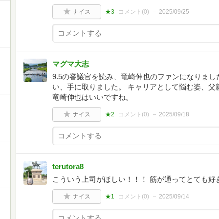
ナイス
★3
コメント(
0
)
2025/09/25
マグマ大志
9.5の審議官を読み、竜崎伸也のファンになりまし
い、手に取りました。 キャリアとして悩む姿、父
竜崎伸也はいいですね。
ナイス
★2
コメント(
0
)
2025/09/18
terutora8
こういう上司がほしい！！！ 筋が通ってとても好
ナイス
★1
コメント(
0
)
2025/09/14