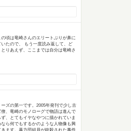
この頃は竜崎さんのエリートぶりが鼻に
いたので、 もう一度読み返して、ど
。とりあえず、ここまでは自分は竜崎さ
ーズの第一です。2005年発刊で少し古
官僚、竜崎のモノローグで物語は進んで
らず、とてもイヤなやつに描かれていま
めなら何でもするかのような人物像も興
てきます。暴力団組員が銃殺された事件