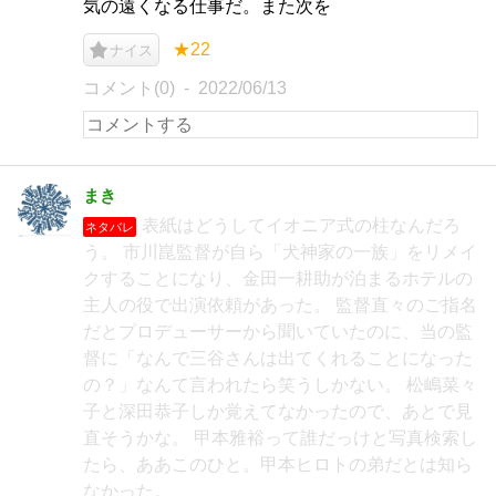
気の遠くなる仕事だ。また次を
★22
ナイス
コメント(0)
2022/06/13
まき
表紙はどうしてイオニア式の柱なんだろ
ネタバレ
う。 市川崑監督が自ら「犬神家の一族」をリメイ
クすることになり、金田一耕助が泊まるホテルの
主人の役で出演依頼があった。 監督直々のご指名
だとプロデューサーから聞いていたのに、当の監
督に「なんで三谷さんは出てくれることになった
の？」なんて言われたら笑うしかない。 松嶋菜々
子と深田恭子しか覚えてなかったので、あとで見
直そうかな。 甲本雅裕って誰だっけと写真検索し
たら、ああこのひと。甲本ヒロトの弟だとは知ら
なかった。