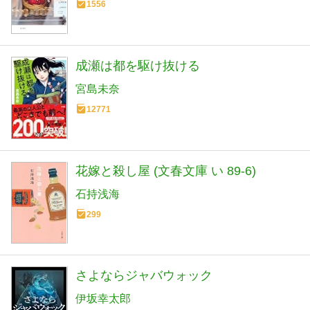
1556
成瀬は都を駆け抜ける
宮島未奈
12771
花嫁と殺し屋 (文春文庫 い 89-6)
石持浅海
299
さよならジャバウォック
伊坂幸太郎