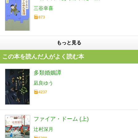
三谷幸喜
873
もっと見る
この本を読んだ人がよく読む本
多類婚姻譚
凪良ゆう
4237
ファイア・ドーム (上)
辻村深月