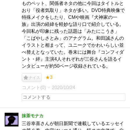
ものペット、関係者ネタの他に今回はタイトルと
おり「役者気取り」ネタが多い。DVD特典映像で
特殊メイクをしたり、CMや映画『犬神家の一
族』出演の経緯を軽妙な語り口で紹介している。
今回私が印象に残った話題は「みたにこうき」
「こばやしさとみ」のアナグラム。和田誠さんの
イラストと相まって、ユニークでかわいらしい並
べ替えとなっていた。巻末には舞台『コンフィダ
ント・絆』主演4人それぞれが三谷さんを語るイ
ンタビューが約50ページ収録されている。
★3
ナイス
コメント(0)
2020/10/24
抹茶モナカ
三谷幸喜さんが朝日新聞で連載しているエッセイ