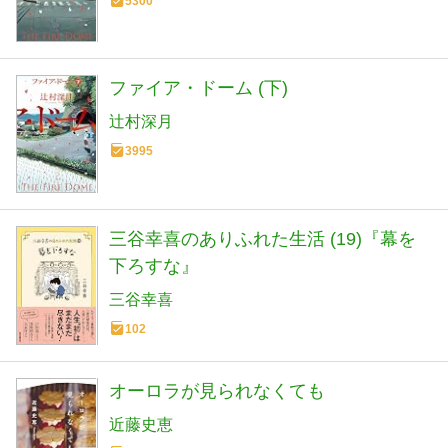
5300
ファイア・ドーム (下)
辻村深月
3995
三谷幸喜のありふれた生活 (19)『幕を
下ろすな』
三谷幸喜
102
オーロラが見られなくても
近藤史恵