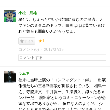
小松 辰雄
星4つ。ちょっと空いた時間に読むのに最適。大
ファンのミタニのドラマ、映画はほぼ見ているけ
れど舞台も面白いんだろうなぁ。
★1
ナイス
コメント(0)
2017/07/19
ラムネ
巻末に当時上演の「コンフィダント・絆」、 出演
俳優たちの三谷幸喜談が掲載されている。 相島一
之、寺脇康文、中井貴一、生瀬勝久、錚々たるメ
ンバーだ。 演出家というコミュニケーションが必
須な立場でありながら、 偏屈な人のようだ。 少
なくとも素直で分かりやすい人ではなさそうだ。