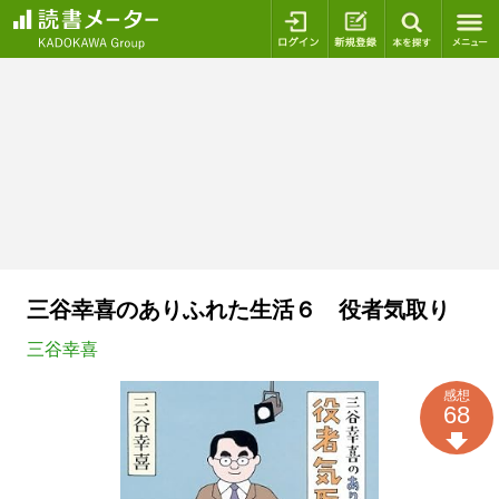
ログイン
新規登録
本を探
三谷幸喜のありふれた生活６ 役者気取り
三谷幸喜
感想
68