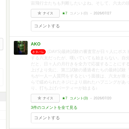
宙飛行士たちも判断したいよね。そして、六太の
ナイス
★7
コメント(
0
)
2026/07/27
AKO
(DAYS)最終試験の審査官が日々人にポ
ネタバレ
する六太だったが、嘆いていても始まらない。自
だと、日々人の月行きを全力で応援することにす
上げより先に、第三試験の通過者たちの最終試験
ちが一人一人質問をするという面接は、六太が座
らで緩められたネジにより崩れたハプニングがあ
り、打ち上げパーティーが始まる↓
ナイス
★7
コメント(
3
)
2026/07/20
3件のコメントを全て見る