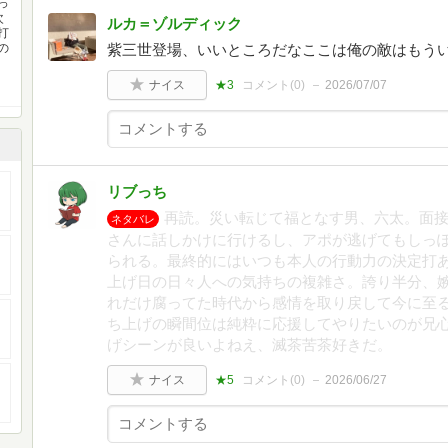
っ
次
ルカ＝ゾルディック
打
の
紫三世登場、いいところだなここは俺の敵はもう
ナイス
★3
コメント(
0
)
2026/07/07
リブっち
再読。災い転じて福となす男、六太。面
ネタバレ
さんに話しかけに行けるし、アポが逃げてもしっ
られる。最終的にはいつも本人の行動力の決定打
上げ日の日々人への気持ちの複雑さ。誇り半分、
れだけ腐ってた時代から感情を取り戻して今に至
ち上げの瞬間位は純粋に応援してやりたいのが兄
げシーンが良いよねえ、滅茶苦茶好きだ。
ナイス
★5
コメント(
0
)
2026/06/27