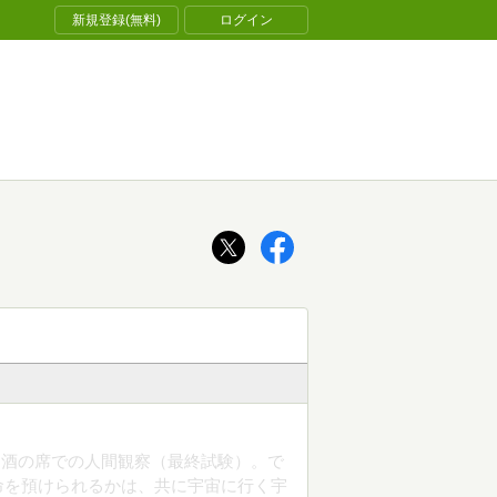
新規登録(無料)
ログイン
お酒の席での人間観察（最終試験）。で
命を預けられるかは、共に宇宙に行く宇