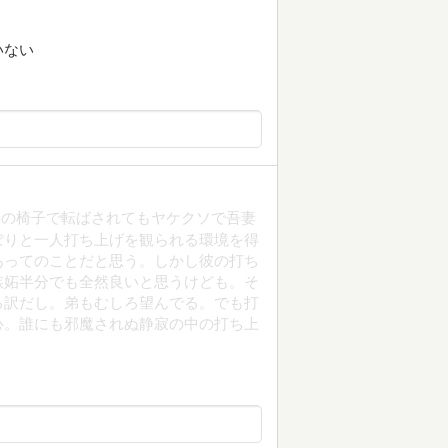
いない
接の椅子で転ばされてもヤケクソで吾妻
ぽりと一人打ち上げを観られる環境を得
あってのことだと思う。しかし彼の打ち
嫉妬半分でも全然良いと思うけども。そ
る訳だし。弟もむしろ望んでる。でも打
心。誰にも邪魔されぬ静寂の中の打ち上