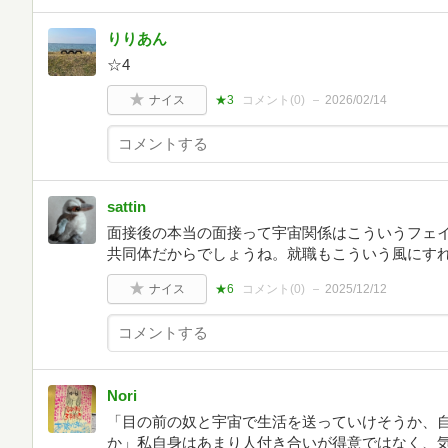
りりあん
☆4
ナイス
★3
コメント(
0
)
2026/02/14
sattin
面接後の本当の面接って宇宙関係はこういうフェ
共同体だからでしょうね。就職もこういう風にす
ナイス
★6
コメント(
0
)
2025/12/12
Nori
「目の前の奴と宇宙で生活を送っていけそうか、
か」私自身はあまり人付き合いが得意ではなく、