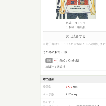
形式：コミック
出版社：講談社
試し読みする
※電子書籍ストアBOOK☆WALKERへ移動します
その他の形式（β版）
形式：Kindle版
登録
80
出版社：講談社
本の詳細
登録数
3772
登録
ページ数
217
ページ
あらすじ