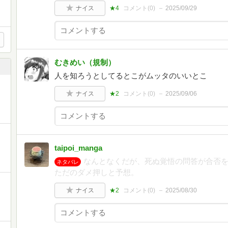
ナイス
★4
コメント(
0
)
2025/09/29
むきめい（規制）
人を知ろうとしてるとこがムッタのいいとこ
ナイス
★2
コメント(
0
)
2025/09/06
taipoi_manga
なんとなくだが、死ぬ覚悟の問答が合否
ネタバレ
ただのダメ押しと予想。
ナイス
★2
コメント(
0
)
2025/08/30