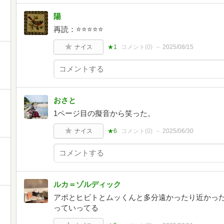
陽
再読：⭐️⭐️⭐️⭐️⭐️
ナイス
★1
コメント(
0
)
2025/08/15
おさと
1ページ目の擬音から笑った。
ナイス
★6
コメント(
0
)
2025/06/30
ルカ＝ゾルディック
アポとヒビトとムッくんと多分遠かったり近かっ
っていってる