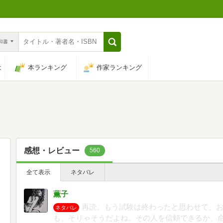
n和書
は
本ランキング
作家ランキング
感想・レビュー
560
全て表示
ネタバレ
薫子
再読。もう試験は終わったと思わせて、
ネタバレ
も、そりゃそうだよね。その人を信頼できるか、