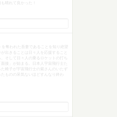
頭も晴れて良かった！
ストを奪われた吾妻であることを知り絶望
分が出きることは日々人を応援すること
る。そして日々人の乗るロケットの打ち
「面接」が始まる。日本人宇宙飛行士た
った椅子が宇宙飛行士の紫さんのいたず
ったものの呆気ないほどすんなり終わ