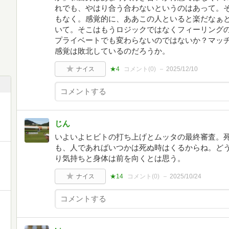
れでも、やはり合う合わないというのはあって。
もなく。感覚的に、ああこの人といると楽だなぁ
いて。そこはもうロジックではなくフィーリング
プライベートでも変わらないのではないか？マッ
感覚は敗北しているのだろうか。
ナイス
★4
コメント(
0
)
2025/12/10
じん
いよいよヒビトの打ち上げとムッタの最終審査。
も、人であればいつかは死ぬ時はくるからね。ど
り気持ちと身体は前を向くとは思う。
ナイス
★14
コメント(
0
)
2025/10/24