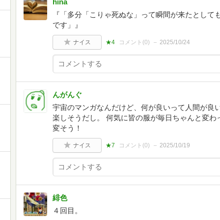
hina
『「多分「こりゃ死ぬな」って瞬間が来たとして
です」』
ナイス
★4
コメント(
0
)
2025/10/24
んがんぐ
宇宙のマンガなんだけど、何が良いって人間が良
楽しそうだし。 何気に皆の服が毎日ちゃんと変わ
変そう！
ナイス
★7
コメント(
0
)
2025/10/19
緋色
４回目。