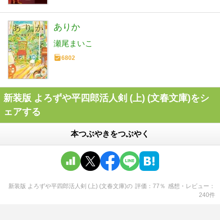
ありか
瀬尾まいこ
6802
新装版 よろずや平四郎活人剣 (上) (文春文庫)をシ
ェアする
本つぶやきをつぶやく
新装版 よろずや平四郎活人剣 (上) (文春文庫)
の
評価
77
％
感想・レビュー
240
件