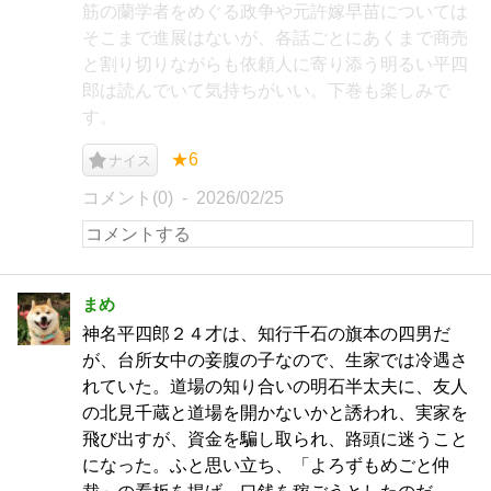
筋の蘭学者をめぐる政争や元許嫁早苗については
そこまで進展はないが、各話ごとにあくまで商売
と割り切りながらも依頼人に寄り添う明るい平四
郎は読んでいて気持ちがいい。下巻も楽しみで
す。
★6
ナイス
コメント(0)
2026/02/25
まめ
神名平四郎２４才は、知行千石の旗本の四男だ
が、台所女中の妾腹の子なので、生家では冷遇さ
れていた。道場の知り合いの明石半太夫に、友人
の北見千蔵と道場を開かないかと誘われ、実家を
飛び出すが、資金を騙し取られ、路頭に迷うこと
になった。ふと思い立ち、「よろずもめごと仲