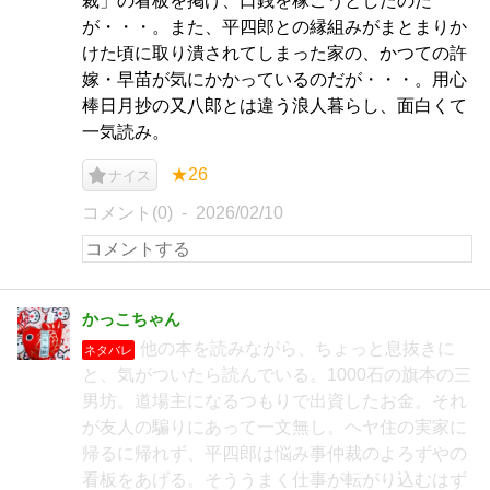
裁」の看板を掲げ、口銭を稼ごうとしたのだ
が・・・。また、平四郎との縁組みがまとまりか
けた頃に取り潰されてしまった家の、かつての許
嫁・早苗が気にかかっているのだが・・・。用心
棒日月抄の又八郎とは違う浪人暮らし、面白くて
一気読み。
★26
ナイス
コメント(0)
2026/02/10
かっこちゃん
他の本を読みながら、ちょっと息抜きに
ネタバレ
と、気がついたら読んでいる。1000石の旗本の三
男坊。道場主になるつもりで出資したお金。それ
が友人の騙りにあって一文無し。ヘヤ住の実家に
帰るに帰れず、平四郎は悩み事仲裁のよろずやの
看板をあげる。そううまく仕事が転がり込むはず