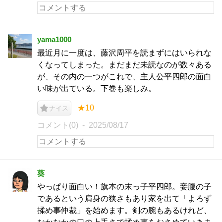
yama1000
最近月に一度は、藤沢周平を読まずにはいられな
くなってしまった。まだまだ未読なのが数々ある
が、その内の一つがこれで、主人公平四郎の面白
い味が出ている。下巻も楽しみ。
★10
ナイス
コメント(0)
2025/08/17
葵
やっぱり面白い！旗本の末っ子平四郎。妾腹の子
であるという肩身の狭さもあり家を出て「よろず
揉め事仲裁」を始めます。剣の腕もあるけれど、