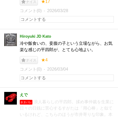
★17
ナイス
コメント(0)
2026/03/28
Hiroyuki JD Kato
冷や飯食いの、妾腹の子という立場ながら、お気
楽な感じの平四郎が、とても心地よい。
★4
ナイス
コメント(0)
2026/03/04
えで
浪人暮らしの平四郎。揉め事仲裁を生業に
ネタバレ
日々の日銭に苦心するすがたは「用心棒」と似て
いるけれど、こちらのほうが市井寄りな印象。本