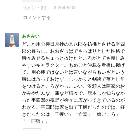
コメント(0)
2026/06/08
あさみい
どこか用心棒日月抄の又八郎を彷彿とさせる平四
郎の暮らし。おおざっぱでさっぱりとした性格で
時々みせるちょっと抜けたところがとても親しみ
やすいキャラクター。もめごと仲裁を看板に掲げ
て、用心棒ではないとは言いながらもいざという
時には放っておけず、しっかりと剣術で落とし前
をつけるところがかっこいい。依頼人は商家のお
かみやだんな、藩など様々で、旗本しか知らなか
った平四郎の視野が徐々に広がってきているのが
わかる。平四郎は家を出て正解だったのでは。好
きだったのは「子攫い」「亡霊」「娘ごころ」
「一匹狼」。