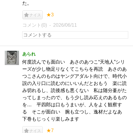
た。
★3
ナイス
コメント(0)
2026/06/11
あられ
何度読んでも面白い あさのあつこ“天地人”シリ
ーズが少し物足りなくてこちらを再読 あさのあ
つこさんのものはヤングアダルト向けで、時代小
説の入り口に読むのにいいんだとおもう 楽に読
み切れるし、読後感も悪くない 私は随分薹がた
ってしまったので、もう少し読み応えのあるもの
を… 平四郎は口もうまいが、人をよく観察す
る そこが面白い 腕も立つし、逸材だよなあ
下巻もじっくり楽しみます
★7
ナイス