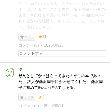
のに五両という大金を明石みたいにちょろまかさ
ず、ポンと渡す。こんな男前いる？依頼人やその
家族、その後まで温かく見届ける←平四郎がやら
れた感を持つ場面も、なんかいい。ユーモアを使
う。流石でござる。
★11
ナイス
コメント(0)
2025/09/13
ゆ
形見としてかっぱらってきたのがこの本であっ
た。 故人が藤沢周平に会わせてくれた。 藤沢周
平に初めて触れた作品でもある。
★2
ナイス
コメント(0)
2025/08/21