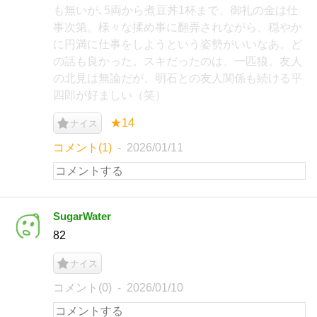
も無いが､5両から煮豆丼1杯まで、御礼の金は仕
事次第。様々な揉め事に翻弄されながら、穏やか
に円満に仕事をしようという姿勢がいいなあ。ど
の話も良かった。スキだったのは、一匹狼。友人
の北見は無論だが、明石との友人関係も続ける平
四郎が好ましい（笑）
★14
ナイス
コメント(1)
2026/01/11
SugarWater
82
ナイス
コメント(0)
2026/01/10