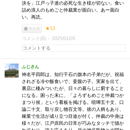
決を」江戸っ子達の必死な生き様が切ない。食い
詰め浪人のもめごと仲裁業が面白い。あー面白
い。再読。
★13
ナイス
コメント(0)
2025/01/05
ふじさん
神名平四郎は、知行千石の旗本の子弟だが、祝福
されざる冷や飯食いで、妾腹の子。実家を出て、
裏店に棲みついたが、日々の暮らしに窮すること
になる。困った末に、「よろずもめごと仲裁つか
まつり候」という看板を掲げる。喧嘩五十文、口
論二十文、取り戻し物百文等。彼の人柄もあり、
稼業で生活が成り立つ目途が付く。仲裁の中身は
様々だが、江戸庶民の日常が巧みなタッチで描か