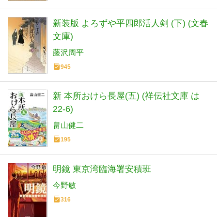
新装版 よろずや平四郎活人剣 (下) (文春
文庫)
藤沢周平
945
新 本所おけら長屋(五) (祥伝社文庫 は
22-6)
畠山健二
195
明鏡 東京湾臨海署安積班
今野敏
316