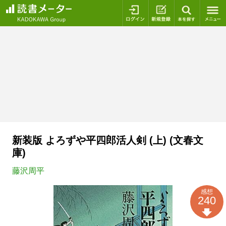
ログイン
新規登録
本を探
新装版 よろずや平四郎活人剣 (上) (文春文
庫)
藤沢周平
感想
240