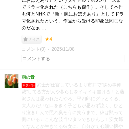
におぼえあり』というタイトルで第3シリーズま
でドラマ化された（こちらも傑作）。そして本作
も何とNHKで『新・腕におぼえあり』としてドラ
マ化されたという。作品から受ける印象は同じな
のだなぁ…。
★4
ナイス
コメント(0)
2025/11/08
雨の音
武士が仕官しているより市井で”揉め事仲
ネタバレ
裁”してる方が人や暮らしをイキイキ書ける！と藤
沢さんは思われたんやろ。平四郎にグッとくる。
大人みたいな口をきく子どもが思わず泣く、ひと
り泣き止んで照れ臭そうに笑うまで、彼は黙って
側にいる←こんな芸当ワタシできひんし！安女郎
でなんとか生きてる彼女に、自分かて心細い懐や