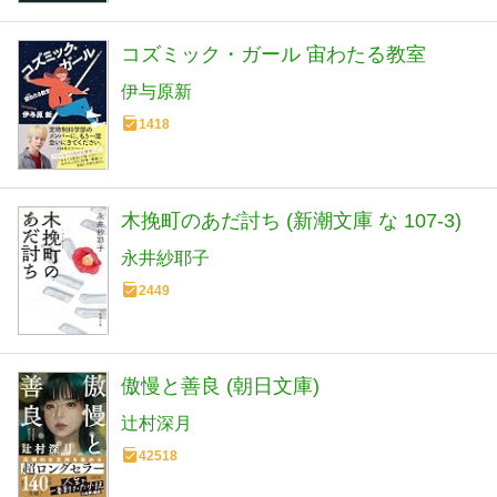
コズミック・ガール 宙わたる教室
伊与原新
1418
木挽町のあだ討ち (新潮文庫 な 107-3)
永井紗耶子
2449
傲慢と善良 (朝日文庫)
辻村深月
42518