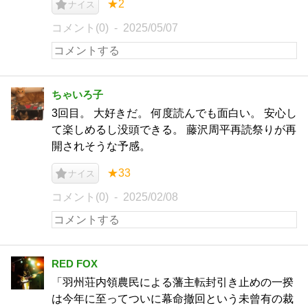
★2
ナイス
コメント(0)
2025/05/07
ちゃいろ子
3回目。 大好きだ。 何度読んでも面白い。 安心し
て楽しめるし没頭できる。 藤沢周平再読祭りが再
開されそうな予感。
★33
ナイス
コメント(0)
2025/02/08
RED FOX
「羽州荘内領農民による藩主転封引き止めの一揆
は今年に至ってついに幕命撤回という未曾有の裁