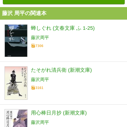
藤沢 周平の関連本
蝉しぐれ (文春文庫 ふ 1-25)
藤沢周平
7306
たそがれ清兵衛 (新潮文庫)
藤沢周平
3161
用心棒日月抄 (新潮文庫)
藤沢周平