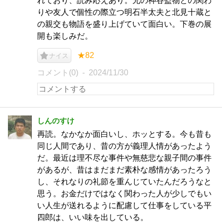
れており、読み応えあり。兄の神谷監物との関わ
りや友人で個性の際立つ明石半太夫と北見十蔵と
の親交も物語を盛り上げていて面白い。下巻の展
開も楽しみだ。
★82
ナイス
コメント(0)
2024/11/30
しんのすけ
再読。なかなか面白いし、ホッとする。今も昔も
同じ人間であり、昔の方が義理人情があったよう
だ。最近は理不尽な事件や無慈悲な親子間の事件
があるが、昔はまだまだ素朴な感情があったろう
し、それなりの礼節を重んじていたんだろうなと
思う。お金だけではなく関わった人が少しでもい
い人生が送れるように配慮して仕事をしている平
四郎は、いい味を出している。