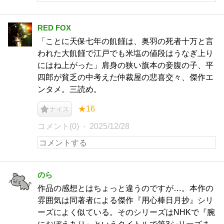
RED FOX
「ことに天保七年の飢饉は、奥羽の死者十万と言
われた大飢饉で江戸でも米塩の値段はうなぎ上り
にはね上がった」肩身の狭い旗本の妾腹の子、平
四郎が貧乏の中考えた仲裁屋の悲喜交々、傑作エ
ンタメ。三読め。
★16
ナイス
コメント(0)
2025/12/28
のら
作品の感想とはちょっと違うのですが…。本作の
雰囲気は同著者による傑作『用心棒日月抄』シリ
ーズによく似ている。そのシリーズはNHKで『腕