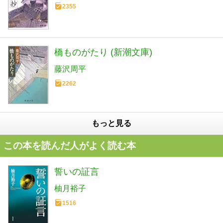
2355
橋ものがたり (新潮文庫)
藤沢周平
2262
もっと見る
この本を読んだ人がよく読む本
誓いの証言
柚月裕子
1516