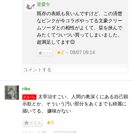
里愛乍
既存の表紙も良いんですけど、この清楚
なピンクが今コラボやってる文豪クリー
ムソーダとの相性がよくて、栞を挟んで
みたくてついつい買ってしまいました。
超満足してます😊
★2
08/07 09:14
ナイス
riko
太宰治すごい、人間の奥深くにある自己顕
ネタバレ
示欲とか、そういう汚い部分をあくまでも綺麗に
描いてる。 嫌味がない
★9
ナイス
コメント(0)
2023/04/26