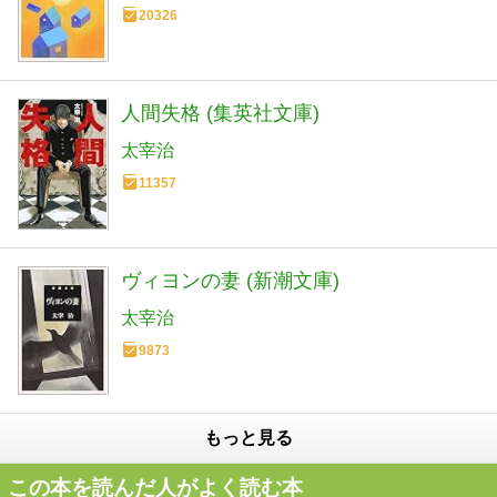
20326
人間失格 (集英社文庫)
太宰治
11357
ヴィヨンの妻 (新潮文庫)
太宰治
9873
もっと見る
この本を読んだ人がよく読む本