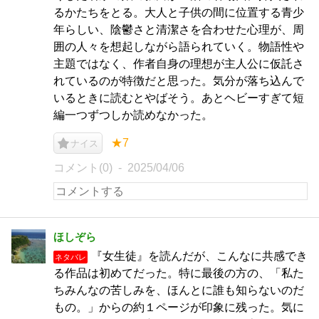
るかたちをとる。大人と子供の間に位置する青少
年らしい、陰鬱さと清潔さを合わせた心理が、周
囲の人々を想起しながら語られていく。物語性や
主題ではなく、作者自身の理想が主人公に仮託さ
れているのが特徴だと思った。気分が落ち込んで
いるときに読むとやばそう。あとヘビーすぎて短
編一つずつしか読めなかった。
★7
ナイス
コメント(0)
2025/04/06
ほしぞら
『女生徒』を読んだが、こんなに共感でき
ネタバレ
る作品は初めてだった。特に最後の方の、「私た
ちみんなの苦しみを、ほんとに誰も知らないのだ
もの。」からの約１ページが印象に残った。気に