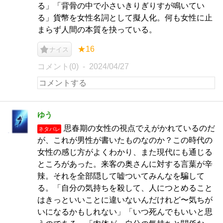
る」「背骨の中で小さいきりぎりすが鳴いてい
る」貨幣を女性名詞として擬人化。何も女性に止
まらず人間の本質を抉っている。
★16
ナイス
コメント(0)
2024/04/27
ゆう
思春期の女性の視点でえがかれているのだ
ネタバレ
が、これが男性が書いたものなのか？この時代の
女性の感じ方がよくわかり、また現代にも通じる
ところがあった。来客の奥さんに対する言葉が辛
辣。それを全部隠して嘘ついてみんなを騙して
る。「自分の気持ちを殺して、人につとめること
はきっといいことに違いないんだけれど〜気ちが
いになるかもしれない」「いつ死んでもいいと思