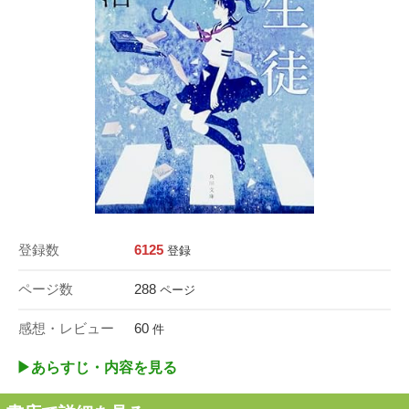
登録数
6125
登録
ページ数
288
ページ
感想・レビュー
60
件
▶︎あらすじ・内容を見る