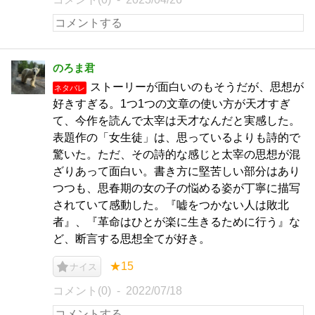
のろま君
ストーリーが面白いのもそうだが、思想が
ネタバレ
好きすぎる。1つ1つの文章の使い方が天才すぎ
て、今作を読んで太宰は天才なんだと実感した。
表題作の「女生徒」は、思っているよりも詩的で
驚いた。ただ、その詩的な感じと太宰の思想が混
ざりあって面白い。書き方に堅苦しい部分はあり
つつも、思春期の女の子の悩める姿が丁寧に描写
されていて感動した。『嘘をつかない人は敗北
者』、『革命はひとが楽に生きるために行う』な
ど、断言する思想全てが好き。
★15
ナイス
コメント(0)
2022/07/18