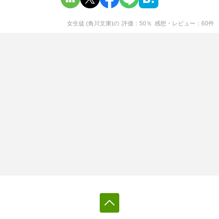
女生徒 (角川文庫)
の
評価
50
％
感想・レビュー
60
件