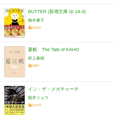
BUTTER (新潮文庫 ゆ 14-3)
柚木麻子
15397
夏帆 The Tale of KAHO
村上春樹
2987
イン・ザ・メガチャーチ
朝井リョウ
22175