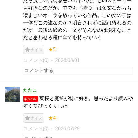
見る度この台詞を思い出すのだ。どのストーリー
も好きなのだが、中でも「待つ」は短文ながらも
凄まじいオーラを放っている作品。この女の子は
一体どこの誰なのか？明言されずに話は終わるの
だが、最後の締めの一文がそんなのは瑣末なこと
だと思わせる程に全てを持っていく
★5
ナイス
コメント(0)
2026/08/01
たたこ
葉桜と魔笛が特に好き。思ったより読みや
ネタバレ
すくてびっくりした。
★4
ナイス
コメント(0)
2026/07/29