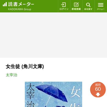
ログイン
新規登録
本を探
女生徒 (角川文庫)
太宰治
感想
60