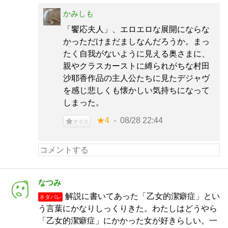
かみしも
「饗応夫人」、エロエロな展開にならな
かっただけまだましなんだろうか。まっ
たく自我がないように見える奥さまに、
親やクラスカーストに縛られがちな村田
沙耶香作品の主人公たちに見たデジャヴ
を感じ悲しくも懐かしい気持ちになって
しまった。
★4
08/28 22:44
ナイス
なつみ
解説に書いてあった「乙女的潔癖症」とい
ネタバレ
う言葉にかなりしっくりきた。わたしはどうやら
「乙女的潔癖症」にかかった女が好きらしい。一