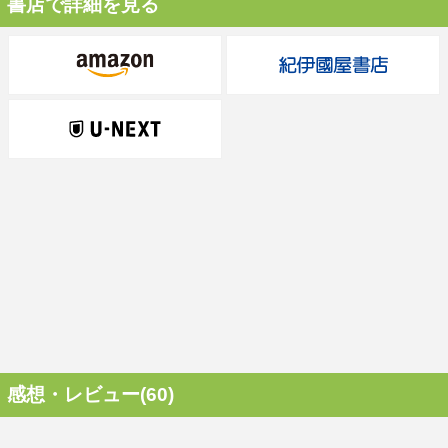
書店で詳細を見る
感想・レビュー(60)