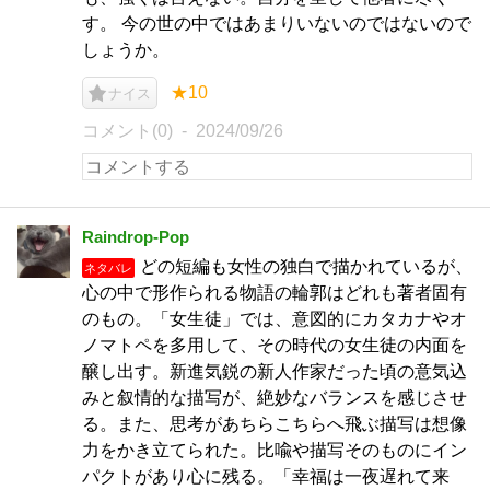
す。 今の世の中ではあまりいないのではないので
しょうか。
★10
ナイス
コメント(0)
2024/09/26
Raindrop-Pop
どの短編も女性の独白で描かれているが、
ネタバレ
心の中で形作られる物語の輪郭はどれも著者固有
のもの。「女生徒」では、意図的にカタカナやオ
ノマトペを多用して、その時代の女生徒の内面を
醸し出す。新進気鋭の新人作家だった頃の意気込
みと叙情的な描写が、絶妙なバランスを感じさせ
る。また、思考があちらこちらへ飛ぶ描写は想像
力をかき立てられた。比喩や描写そのものにイン
パクトがあり心に残る。「幸福は一夜遅れて来