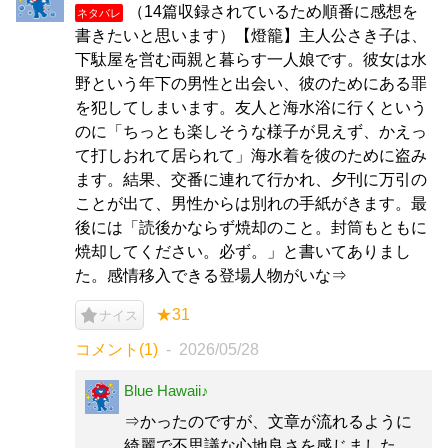
（14篇収録されているため順番に感想を
ネタバレ
書きたいと思います）【燈籠】主人公さき子は、
下駄屋を営む両親と暮らす一人娘です。彼女は水
野という年下の男性と出会い、彼のためにある罪
を犯してしまいます。友人と海水浴に行くという
のに「ちっとも楽しそうな様子が見えず、かえっ
て打しおれて居られて」海水着を彼のために盗み
ます。結果、交番に連れて行かれ、夕刊に万引の
ことが出て、男性からは別れの手紙がきます。最
後には「読後かならず焼却のこと。封筒もともに
焼却してください。必ず。」と書いてありまし
た。感情移入できる登場人物がいな⇒
★31
ナイス
コメント(1)
2026/05/28
Blue Hawaii♪
⇒かったのですが、文章が流れるように
綺麗で不思議な心地良さを感じました。