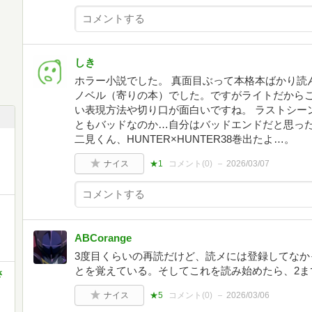
しき
ホラー小説でした。 真面目ぶって本格本ばかり読
ノベル（寄りの本）でした。ですがライトだから
い表現方法や切り口が面白いですね。 ラストシー
ともバッドなのか…自分はバッドエンドだと思っ
二見くん、HUNTER×HUNTER38巻出たよ…。
ナイス
★1
コメント(
0
)
2026/03/07
ABCorange
3度目くらいの再読だけど、読メには登録してなか
とを覚えている。そしてこれを読み始めたら、2ま
さ
ナイス
★5
コメント(
0
)
2026/03/06