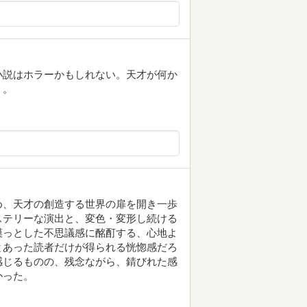
小説はホラーかもしれない。天才が何か
う。
め、天才の創造する世界の扉を開き一歩
ステリーな演出と、変色・変形し続ける
漠っとした不思議感に酩酊する、心地よ
とあった読者だけが得られる恍惚感だろ
感じるものの、残念ながら、錆びれた感
かった。