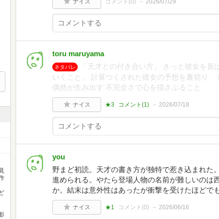
ナイス
コメント(
0
)
2026/07/29
toru maruyama
「天才との付き合い方」 きっと彼女を喜
ネタバレ
いくこと。 計算つくされた彼女の予想を裏切り、
偶然が生み出す 不完全さで心を揺さぶること
ナイス
★3
コメント(
1
)
2026/07/18
you
野まど初読。天才の書き方が独特で惹き込まれた
見
作
進められる。やたら登場人物の名前が難しいのは
か。結末は意外性はあったが衝撃を受けたほどで
ど
ナイス
★1
コメント(
0
)
2026/06/16
影