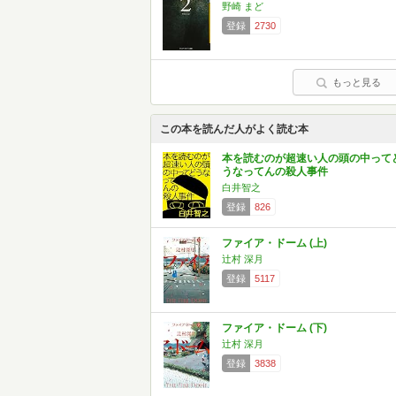
野崎 まど
登録
2730
もっと見る
この本を読んだ人がよく読む本
本を読むのが超速い人の頭の中って
うなってんの殺人事件
白井智之
登録
826
ファイア・ドーム (上)
辻村 深月
登録
5117
ファイア・ドーム (下)
辻村 深月
登録
3838