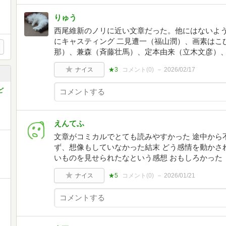
りゅう
西尾維新のノリに近い文章だった。他にはないよう
にキャスティング 二見遭一（福山潤）、画素はこ
那）、兼森（斉藤壮馬）、定本由来（立木文彦）
ナイス
★3
コメント(
0
)
2026/02/17
ど
えんてふ
文章がコミカルでとても読みやすかった 途中から
ず、想像もしていなかった結末 どう感情を動かさ
いものを見せられたなという感想 おもしろかった
ナイス
★5
コメント(
0
)
2026/01/21