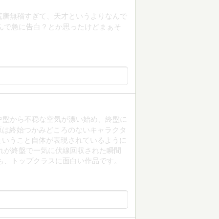
荒唐無稽すぎて、天才というよりなんで
んで急に告白？とか思ったけどまぁそ
中盤から不穏な空気が漂い始め、終盤に
原は終始つかみどころのないキャラクタ
ということ自体が表現されているように
れが終盤で一気に伏線回収された瞬間
も、トップクラスに面白い作品です。