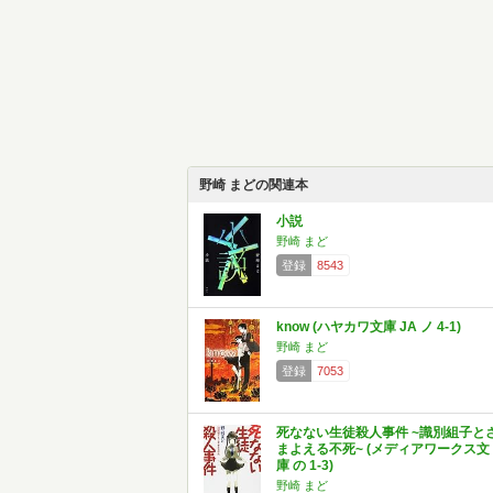
野崎 まどの関連本
小説
野崎 まど
登録
8543
know (ハヤカワ文庫 JA ノ 4-1)
野崎 まど
登録
7053
死なない生徒殺人事件 ~識別組子と
まよえる不死~ (メディアワークス文
庫 の 1-3)
野崎 まど