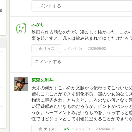
、
最
ふかし
映画を作る話なのだが、凄まじく怖かった。この
事を起こすと、凡人は飲み込まれてゆくだけだろ
ナイス
コメント(
0
)
2026/06/02
東森久利斗
天才の何がすごいのか文脈から伝わってこないた
踏むこむことができず消化不良。謎の少女的なミ
物語に翻弄され、とらえどこころのない何となく
い浮遊感みたいなものだろうか。ピントがバシッ
うか。ムーブメントみたいなものを、うっすらと
性ではビジョンとして明確に捉えることができな
ナイス
★5
コメント(
0
)
2026/04/12