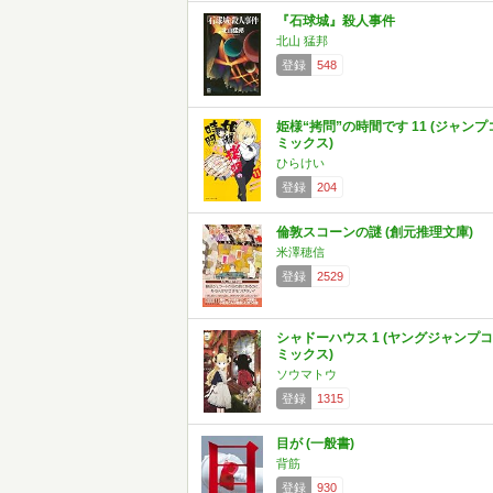
『石球城』殺人事件
北山 猛邦
登録
548
姫様“拷問”の時間です 11 (ジャンプ
ミックス)
ひらけい
登録
204
倫敦スコーンの謎 (創元推理文庫)
米澤穂信
登録
2529
シャドーハウス 1 (ヤングジャンプコ
ミックス)
ソウマトウ
登録
1315
目が (一般書)
背筋
登録
930