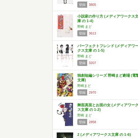
登録
3805
小説家の作り方 (メディアワークス
庫 の 1-4)
野崎 まど
登録
3613
パーフェクトフレンド (メディアワ
クス文庫 の 1-5)
野崎 まど
登録
3207
独創短編シリーズ 野崎まど劇場 (電
文庫)
野崎まど
登録
2970
舞面真面とお面の女 (メディアワー
ス文庫 の 1-2)
野崎 まど
登録
2858
2 (メディアワークス文庫 の 1-6)