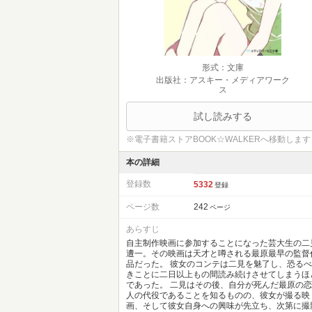
形式：文庫
出版社：アスキー・メディアワーク
ス
試し読みする
※電子書籍ストアBOOK☆WALKERへ移動します
本の詳細
登録数
5332
登録
ページ数
242
ページ
あらすじ
自主制作映画に参加することになった芸大生の二
遭一。その映画は天才と噂される最原最早の監督
品だった。 彼女のコンテは二見を魅了し、恐るべ
きことに二日以上もの間読み続けさせてしまうほ
であった。 二見はその後、自分が死んだ最原の恋
人の代役であることを知るものの、彼女が撮る映
画、そして彼女自身への興味が先立ち、次第に撮