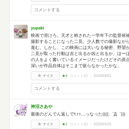
yupaki
映画で溶けろ。天才と称された一学年下の監督候
撮影することになった二見。少人数での撮影なが
進む。しかし、この映画には大いなる秘密、野望
二見が取った行動は吉と出るか凶と出るか。ほー
の人をよく書いているイメージだったけどその原
深いが作品自体はそこまで嵌らなかったかな。
ナイス
★4
コメント(
0
)
2026/04/01
神沼さあや
最後のどんでん返しでﾋｪｯ…っなった((((;゜Д゜)))
ナイス
★1
コメント(
0
)
2026/03/25