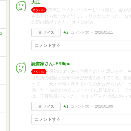
大豆
文体はライトノベルーという感じ。 話が
ネタバレ
もありじゃねーかと思ってノリきれなかった。 な
の辺は納得できた。 オチは好み。
ナイス
★2
コメント(
0
)
2026/01/11
コ
読書家さん#ER9ipu
最初はよくある学園ものかと思いきや、
ネタバレ
は怒涛の展開と衝撃の秘密が畳みかけてくる。最
ーで、「天才が何を考えているのか分からない」
感じた。 彼女のやることすべてに意味があり、そ
は、正直鳥肌が立った。 今まで読んだ小説の中で
ナイス
★1
コメント(
0
)
2026/01/09