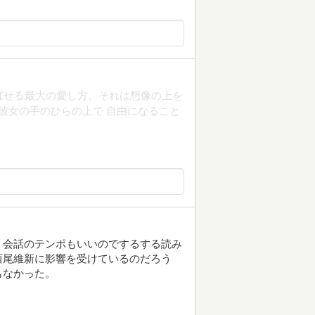
ばせる最大の愛し方、それは想像の上を
 彼女の手のひらの上で 自由になること
。会話のテンポもいいのでするする読み
西尾維新に影響を受けているのだろう
もなかった。