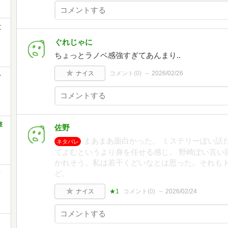
文
ぐれじゃに
ちょっとラノベ感強すぎてあんまり..
ナイス
コメント(
0
)
2026/02/26
ー
撃
佐野
まあまあ面白かった。 ミステリーぽい話
ネタバレ
てよむというより身を任せる感じ。 野崎ぽい言い
かれそう。私は若干くどいなとは思った。それも
ど。
ク
ナイス
★1
コメント(
0
)
2026/02/24