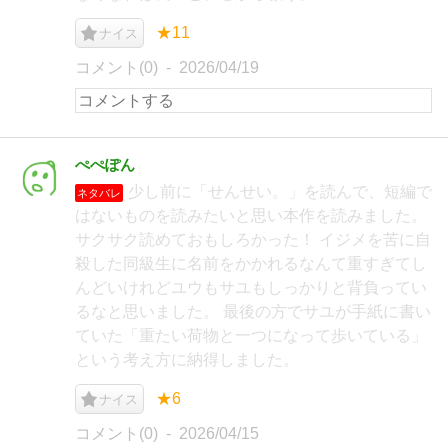
★11
ナイス
コメント(0)
2026/04/19
ぺぺぽん
少し前に「せんせい。」を読んで、短編で
ネタバレ
はないものを読みたいと思い本作を読みました。
サクサク読めておもしろかった！ イジメを苦に自
殺した同級生に名前をかかれるなんて重すぎてし
んどいけれどユウもサユもしっかりと背負ってい
るなと思いました。 最後の方でサユが手紙に書い
ていた「重たい荷物と一つになって歩いている」
という考え方に納得しました。
★6
ナイス
コメント(0)
2026/04/15