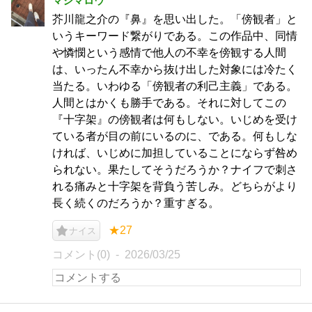
マシマロウ
芥川龍之介の『鼻』を思い出した。「傍観者」と
いうキーワード繋がりである。この作品中、同情
や憐憫という感情で他人の不幸を傍観する人間
は、いったん不幸から抜け出した対象には冷たく
当たる。いわゆる「傍観者の利己主義」である。
人間とはかくも勝手である。それに対してこの
『十字架』の傍観者は何もしない。いじめを受け
ている者が目の前にいるのに、である。何もしな
ければ、いじめに加担していることにならず咎め
られない。果たしてそうだろうか？ナイフで刺さ
れる痛みと十字架を背負う苦しみ。どちらがより
長く続くのだろうか？重すぎる。
★27
ナイス
コメント(0)
2026/03/25