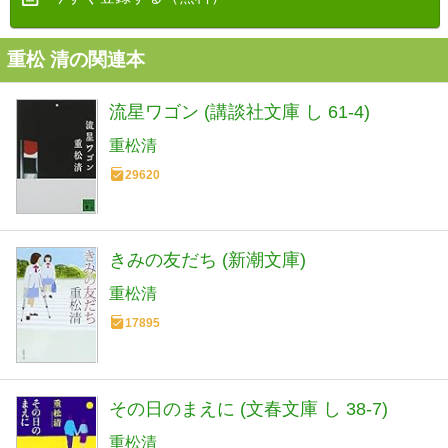
重松 清の関連本
流星ワゴン (講談社文庫 し 61-4)
重松清
29620
きみの友だち (新潮文庫)
重松清
17895
その日のまえに (文春文庫 し 38-7)
重松清