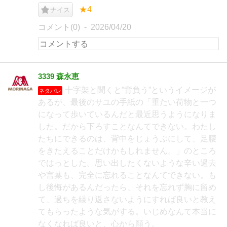
★4
ナイス
コメント(0)
2026/04/20
3339 森永恵
十字架と聞くと”背負う”というイメージが
ネタバレ
あるが、最後のサユの手紙の「重たい荷物と一つ
になって歩いているんだと最近思うようになりま
した。だから下ろすことなんてできない。わたし
たちにできるのは、背中をじょうぶにして、足腰
をきたえることだけかもしれません。」のところ
ではっとした。思い出したくないような辛い過去
や言葉も、完全に忘れることなんてできない。も
し後悔があるんだったら、それを忘れず胸に留め
て、過ちを繰り返さないようにすれば良いと教え
てもらったような気がする。いじめなんて本当に
なくなれば良いと、心から願う。