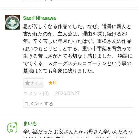
Saori Nirasawa
息が苦しくなる作品でした。なぜ、遺書に親友と
書かれたのか。主人公は、理由を探し続ける20
年。辛く苦しい年月だったはず。重松さんの作品
はいつもヒリヒリとする。重い十字架を背負って
生きる苦しさがとても切なく感じました。 物語に
でてくる、スクーグスチルコゴーテンという森の
墓地はとても印象に残りました。
★6
ナイス
コメント(0)
2026/02/27
まいも
辛い話だった お父さんとかお母さん辛いんだろう