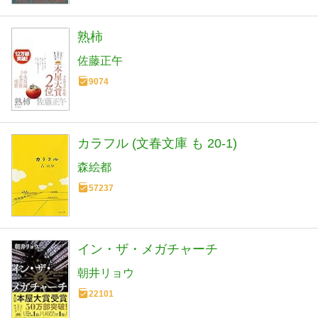
熟柿
佐藤正午
9074
カラフル (文春文庫 も 20-1)
森絵都
57237
イン・ザ・メガチャーチ
朝井リョウ
22101