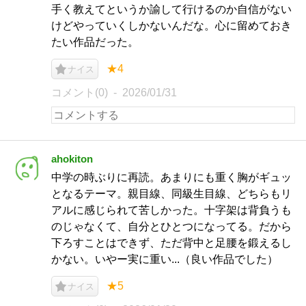
手く教えてというか諭して行けるのか自信がない
けどやっていくしかないんだな。心に留めておき
たい作品だった。
★4
ナイス
コメント(0)
2026/01/31
ahokiton
中学の時ぶりに再読。あまりにも重く胸がギュッ
となるテーマ。親目線、同級生目線、どちらもリ
アルに感じられて苦しかった。十字架は背負うも
のじゃなくて、自分とひとつになってる。だから
下ろすことはできず、ただ背中と足腰を鍛えるし
かない。いやー実に重い...（良い作品でした）
★5
ナイス