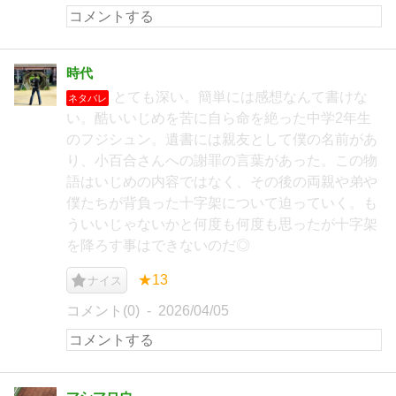
時代
とても深い。簡単には感想なんて書けな
ネタバレ
い。酷いいじめを苦に自ら命を絶った中学2年生
のフジシュン。遺書には親友として僕の名前があ
り、小百合さんへの謝罪の言葉があった。この物
語はいじめの内容ではなく、その後の両親や弟や
僕たちが背負った十字架について迫っていく。も
ういいじゃないかと何度も何度も思ったが十字架
を降ろす事はできないのだ◎
★13
ナイス
コメント(0)
2026/04/05