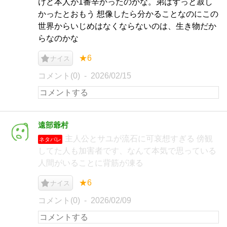
けど本人が1番辛かったのかな。弟はずっと寂し
かったとおもう 想像したら分かることなのにこの
世界からいじめはなくならないのは、生き物だか
らなのかな
★6
ナイス
コメント(0)
2026/02/15
遠部爺村
主人公とサユが流石に可哀想すぎる 傍観
ネタバレ
してた人も加害者です、なんて本気で思っている
人間がいることに背筋が凍る
★6
ナイス
コメント(0)
2026/02/09