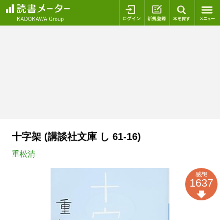
ログイン
新規登録
本を探
十字架 (講談社文庫 し 61-16)
重松清
感想
1637