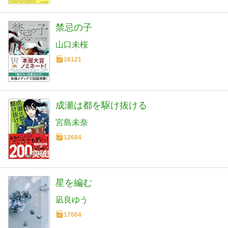
禁忌の子
山口未桜
16121
成瀬は都を駆け抜ける
宮島未奈
12684
星を編む
凪良ゆう
17064