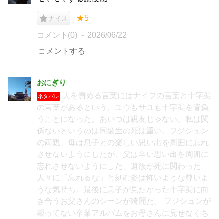
★5
ナイス
コメント(0)
2026/06/22
おにぎり
人を責める言葉にはナイフの言葉と十字架
ネタバレ
の言葉があるという。ユウもサユも十字架を背負
うことになった。あいつは親友じゃない、私は関
係ないというのは同級生の死は重い。フジシュン
の両親、母は息子との楽しい思い出を周囲に忘れ
させないようにしたが、父は辛い思い出を周囲に
忘れさせないようにした。遺族が死に関わった
人々に「忘れるな」と刻む姿は怖いような尊いよ
うな気持ち。最後に息子が見たかった十字架に向
き合うお父さんのシーンが綺麗だ。 フジシュンが
載ってない卒業アルバムをお母さんに見せなくち