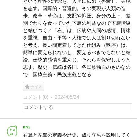
という理性の理念を、人々に広め（啓蒙）、実現
を志す。国際的・普遍的。その実現が人類の進
歩。改革・革命は、支配や抑圧、身分の上下、差
別でわりを食っていた下層の利益なので下層階級
と結びつく／「右」は、伝統や人間の感情、情緒
を重視。自由・平等・人権では人は割り切れない
と考え、長い間定着してきた仕組み（秩序）は、
簡単に変えられないし、変えるべきでもないと結
論。伝統的感情を重んじ、それらを保守しようと
志す。歴史・伝統は各国、各民族独自のものなの
で、国粋主義・民族主義となる
ナイス
コメント(0)
2024/05/24
ara
右翼と左翼の定義や歴史、成り立ちを説明してく