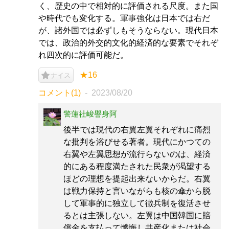
く、歴史の中で相対的に評価される尺度。また国
や時代でも変化する。軍事強化は日本では右だ
が、諸外国では必ずしもそうならない。現代日本
では、政治的外交的文化的経済的な要素でそれぞ
れ四次的に評価可能だ。
★16
ナイス
コメント(1)
2023/08/20
警蓮社峻譽身阿
後半では現代の右翼左翼それぞれに痛烈
な批判を浴びせる著者。現代にかつての
右翼や左翼思想が流行らないのは、経済
的にある程度満たされた民衆が渇望する
ほどの理想を提起出来ないからだ。右翼
は戦力保持と言いながらも核の傘から脱
して軍事的に独立して徴兵制を復活させ
るとは主張しない。左翼は中国韓国に賠
償金を支払って懺悔し共産化または社会