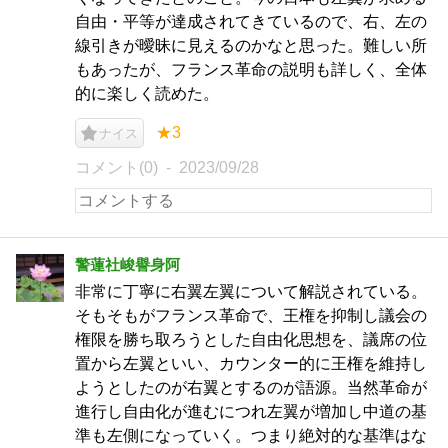
自由・平等が達成されてきているので、右、左の
線引きが曖昧に見えるのかなと思った。難しい所
もあったが、フランス革命の説明も詳しく、全体
的に楽しく読めた。
★3
ナイス
コメント(0)
2023/09/28
警蓮社峻譽身阿
非常に丁寧に右翼左翼について解説されている。
そもそもがフランス革命で、王権を抑制し議会の
権限を勝ち取ろうとした自由化思想を、議席の位
置から左翼といい、カウンター的に王権を維持し
ようとしたのが右翼とするのが語源。当然革命が
進行し自由化が進むにつれ左翼が増加し中道の基
準も左側になっていく。つまり絶対的な基準はな