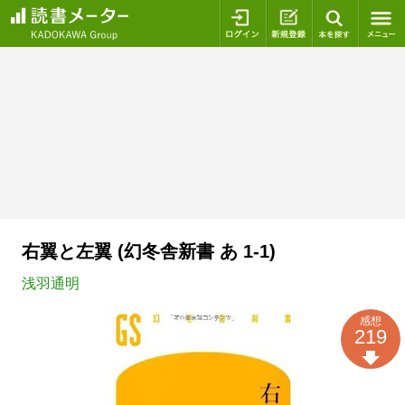
ログイン
新規登録
本を探
右翼と左翼 (幻冬舎新書 あ 1-1)
浅羽通明
感想
219