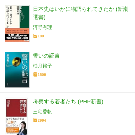
日本史はいかに物語られてきたか (新潮
選書)
河野有理
180
誓いの証言
柚月裕子
1509
考察する若者たち (PHP新書)
三宅香帆
2994