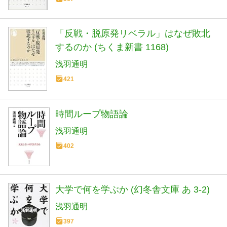
「反戦・脱原発リベラル」はなぜ敗北
するのか (ちくま新書 1168)
浅羽通明
421
時間ループ物語論
浅羽通明
402
大学で何を学ぶか (幻冬舎文庫 あ 3-2)
浅羽通明
397