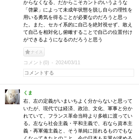
からなくなる、だからこそカントのいうような
「啓蒙」によって未成年状態を脱し自らの理性を
用いる勇気を得ることが必要なのだろうと思っ
た。また、セカイ系的に自己を絶対視せず、敢え
て自己を相対化し俯瞰することで自己の位置付け
ができるようになるのだろうと思う
ナイス
コメント(0)
2024/03/11
くま
右、左の定義がいまいちよく分からないと思って
いたが、現代では経済、政治、文化、軍事と分か
れていて、フランス革命当時より多岐に渡ってい
る。左なら社会主義・平和主義で、右なら資本主
義・再軍備主義と、そう単純に括れるものでもな
くなってきたとのこと。今の日本も左翼が求める