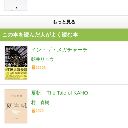
もっと見る
この本を読んだ人がよく読む本
イン・ザ・メガチャーチ
朝井リョウ
22103
夏帆 The Tale of KAHO
村上春樹
2920