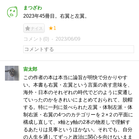
まつざわ
2023年45冊目。右翼と左翼。
★1
ナイス
コメント(0)
2023/06/09
宙太郎
この作者の本は本当に論旨が明快で分かりやす
い。本書も右翼・左翼という言葉の表す意味を、
海外・日本のそれぞれの時代でどのように変遷し
ていったのかをきれいにまとめておられて、脱帽
する。特に一列に並べられた左翼・体制左派・体
制右派・右翼の4つのカテゴリーを２×２の平面に
構成し直して、x軸とy軸の2本の物差しで理解す
るあたりは見事というほかない。それでも、自分
の人生を通してずっと政治に関心を向けないまま