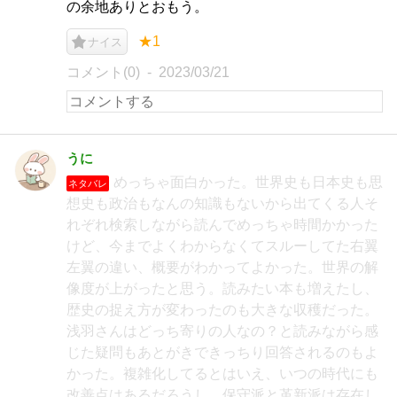
の余地ありとおもう。
★1
ナイス
コメント(0)
2023/03/21
うに
めっちゃ面白かった。世界史も日本史も思
ネタバレ
想史も政治もなんの知識もないから出てくる人そ
れぞれ検索しながら読んでめっちゃ時間かかった
けど、今までよくわからなくてスルーしてた右翼
左翼の違い、概要がわかってよかった。世界の解
像度が上がったと思う。読みたい本も増えたし、
歴史の捉え方が変わったのも大きな収穫だった。
浅羽さんはどっち寄りの人なの？と読みながら感
じた疑問もあとがきできっちり回答されるのもよ
かった。複雑化してるとはいえ、いつの時代にも
改善点はあるだろうし、保守派と革新派は存在し