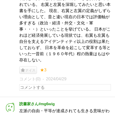
れている。 右翼と左翼を深堀してみたいと思い本
書を手にした。 現在、右翼と左翼の定義がしずら
い理由として、昔と違い現在の日本では評価軸が
多すぎる（政治・経済・外交・文化・軍
事・・・）といったことを挙げている。 日本がこ
れほど経済発展している現状では、右翼も左翼も
自分を支えるアイデンティティ以上の役割は果た
しておらず、 日本を革命を起こして変革する等と
いった一昔前（１９６０年代）程の熱量はもはや
存在しない。
★3
ナイス
コメント(0)
2024/04/29
読書家さん#mg6wig
左派の自由・平等が達成されても生きる意味がわ