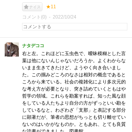
★11
ナイス
コメント(0)
2022/10/24
ナタデココ
右と左。これほどに玉虫色で、曖昧模糊とした言
葉は他にないんじゃないだろうか。よくわからな
いまま生きてきたけど、ようやく向き合いまし
た。この掴みどころのなさは相対の概念であると
ころから来ている。社会の複雑化により多次元的
な考え方が必要となり、突き詰めていくともはや
哲学の領域。これらを勘案すれば、知った風な顔
をしている人たちより自分の方がずっといい勘を
しているなと。わざわざ「支那」と表記する部分
に顕著だが、筆者の思想がちっとも切り離せてい
ないのはいかがなものか。ともあれ、とても良質
な読書ができました。図書館。