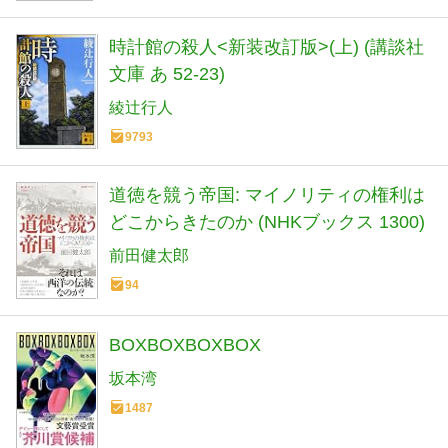
時計館の殺人<新装改訂版>(上) (講談社
文庫 あ 52-23)
綾辻行人
9793
道徳を競う帝国: マイノリティの権利は
どこからきたのか (NHKブックス 1300)
前田健太郎
94
BOXBOXBOXBOX
坂本湾
1487