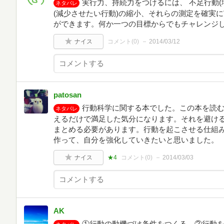
実行力、持続力をつけるには、 不足行動(
ネタバレ
(減少させたい行動)の縮小、それらの測定を確実
ができます。何か一つの目標からでもチャレンジ
ナイス
コメント(
0
)
2014/03/12
patosan
行動科学に関する本でした。この本を読
ネタバレ
えるだけで満足した気分になります。それを避け
まとめる必要があります。行動を起こさせる仕組み
作って、自分を強化していきたいと思いました。
ナイス
★4
コメント(
0
)
2014/03/03
AK
①行動の動機づけ条件をつくる。②行動