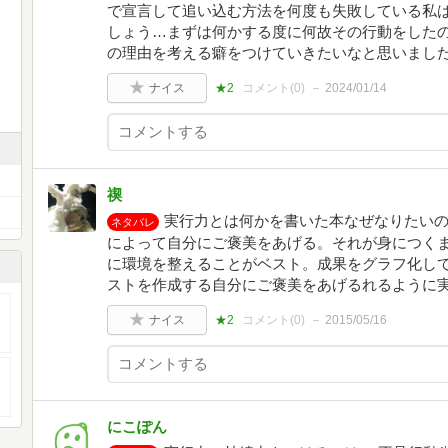
で宣言して追い込む方法を何度も失敗している私
しょう…まずは何かする度に何故その行動をした
の理由を考える癖をつけていきたいなと思いまし
ナイス
★2
コメント(
0
)
2024/01/14
禊
実行力とは何かを書いた本なぜなりたい
ネタバレ
によって自分にご褒美をあげる。それが身につく
に環境を整えることがベスト。成果をグラフ化し
ストを作成する自分にご褒美をあげるれるように
ナイス
★2
コメント(
0
)
2015/05/16
にこぽん