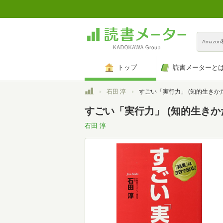
Amazo
トップ
読書メーターと
トップ
石田 淳
すごい「実行力」 (知的生きかた文庫 い 53
すごい「実行力」 (知的生きかた文
石田 淳