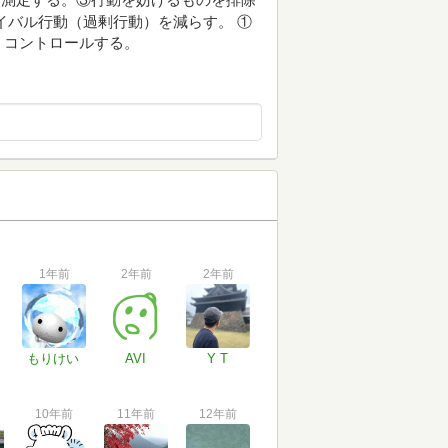
イバル行動（過剰行動）を減らす。 ①
、コントロールする。
1年前
2年前
2年前
もりけい
AVI
Y T
10年前
11年前
12年前