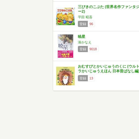
三びきのこぶた (世界名作ファンタ
ー2)
平田 昭吾
登録
96
暁星
湊かなえ
登録
9018
おむすびとかいじゅうのくに (ウル
ラかいじゅうえほん 日本昔ばなし編
登録
13