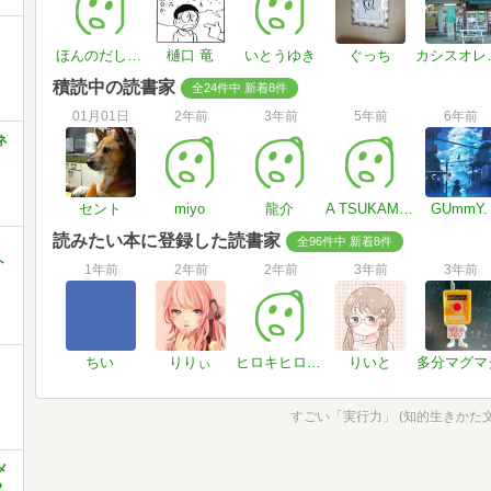
ほんのだしいっぱい
樋口 竜
いとうゆき
ぐっち
カシ
積読中の読書家
全24件中 新着8件
01月01日
2年前
3年前
5年前
6年前
ネ
セント
miyo
龍介
A TSUKAMOTO
GUmmY.
読みたい本に登録した読書家
全96件中 新着8件
ト
1年前
2年前
2年前
3年前
3年前
ちい
りりぃ
ヒロキヒロキひろき
りいと
多分マグマ
すごい「実行力」 (知的生きかた文庫 
メ
つ