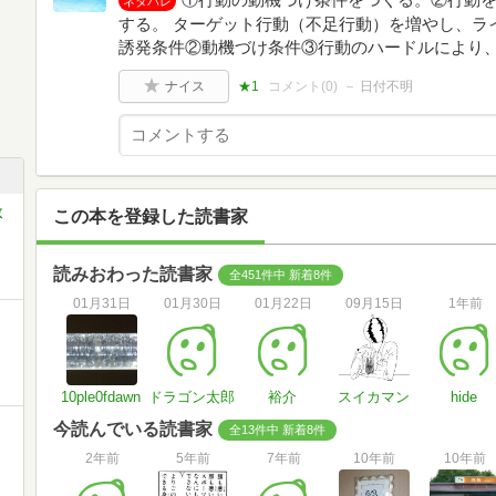
ネタバレ
する。 ターゲット行動（不足行動）を増やし、ラ
誘発条件②動機づけ条件③行動のハードルにより
ナイス
★1
コメント(
0
)
日付不明
教
この本を登録した読書家
読みおわった読書家
全451件中 新着8件
01月31日
01月30日
01月22日
09月15日
1年前
10ple0fdawn
ドラゴン太郎
裕介
スイカマン
hide
今読んでいる読書家
全13件中 新着8件
2年前
5年前
7年前
10年前
10年前