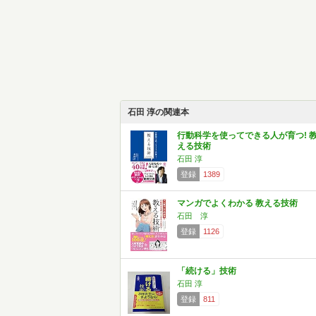
石田 淳の関連本
行動科学を使ってできる人が育つ! 
える技術
石田 淳
登録
1389
マンガでよくわかる 教える技術
石田 淳
登録
1126
「続ける」技術
石田 淳
登録
811