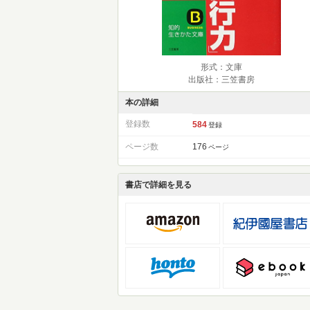
形式：文庫
出版社：三笠書房
本の詳細
登録数
584
登録
ページ数
176
ページ
書店で詳細を見る