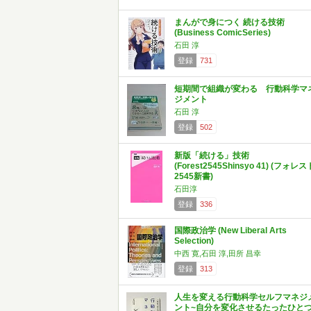
まんがで身につく 続ける技術
(Business ComicSeries)
石田 淳
登録
731
短期間で組織が変わる 行動科学マ
ジメント
石田 淳
登録
502
新版「続ける」技術
(Forest2545Shinsyo 41) (フォレス
2545新書)
石田淳
登録
336
国際政治学 (New Liberal Arts
Selection)
中西 寛,石田 淳,田所 昌幸
登録
313
人生を変える行動科学セルフマネジ
ント~自分を変化させるたったひと