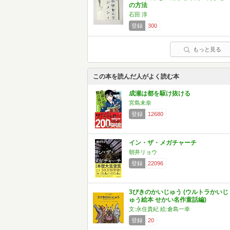
の方法
石田 淳
登録
300
もっと見る
この本を読んだ人がよく読む本
成瀬は都を駆け抜ける
宮島未奈
登録
12680
イン・ザ・メガチャーチ
朝井リョウ
登録
22096
3びきのかいじゅう (ウルトラかいじ
ゅう絵本 せかい名作童話編)
文:永住貴紀 絵:倉島一幸
登録
20