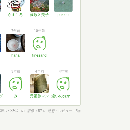
スオレンジ
らすころ
藤原久美子
puzzle
7年前
10年前
hana
finesand
3年前
4年前
4年前
グ
み
元証券マン
違いの分からない男
い 53-1)
の
評価
57
感想・レビュー
5
％
件