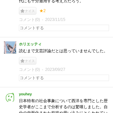
代にも十分通用する考え方だろう。
★2
ナイス
コメント(0)
2023/11/15
ホリエッティ
読むまで文芸評論だとは思っていませんでした。
ナイス
コメント(0)
2023/09/27
youhey
日本特有の社会事象について西洋を専門とした歴
史学者がここまで分析するのは驚嘆しました。自
分の内面化された前提や思い込みにとらわれてい