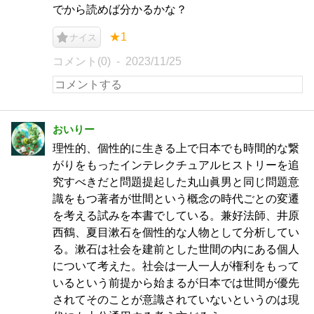
でから読めば分かるかな？
★1
ナイス
コメント(0)
2023/11/25
おいりー
理性的、個性的に生きる上で日本でも時間的な繋
がりをもったインテレクチュアルヒストリーを追
究すべきだと問題提起した丸山眞男と同じ問題意
識をもつ著者が世間という概念の時代ごとの変遷
を考える試みを本書でしている。兼好法師、井原
西鶴、夏目漱石を個性的な人物として分析してい
る。漱石は社会を建前とした世間の内にある個人
について考えた。社会は一人一人が権利をもって
いるという前提から始まるが日本では世間が優先
されてそのことが意識されていないというのは現