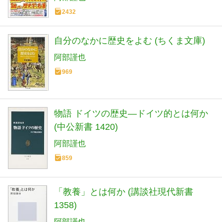
2432
自分のなかに歴史をよむ (ちくま文庫)
阿部謹也
969
物語 ドイツの歴史―ドイツ的とは何か
(中公新書 1420)
阿部謹也
859
「教養」とは何か (講談社現代新書
1358)
阿部謹也