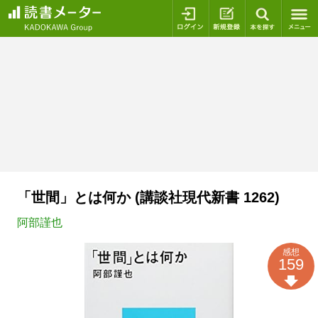
ログイン
新規登録
本を探
「世間」とは何か (講談社現代新書 1262)
阿部謹也
感想
159