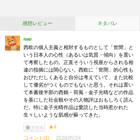
感想レビュー
ネタバレ
nao
西欧の個人主義と相対するものとして「世間」と
いう日本人の心性（あるいは気質・傾向）を置い
て考察したもの。正直そういう視座からされる相
違の指摘には関心ない。西欧に「世間」的心性も
おびただしくあると自分は考えていて、また比較
して優劣がつくものでもないと思う。それは置い
て本書後半部の西鶴・荷風・金子光晴などの作品
を基にした社会観やその人物評はおもしろく読ん
だ。特に金子光晴作品は愛読した当時惹かれた
生々しいような肌感が蘇ってきた。
★4
ナイス
コメント(1)
2026/05/24