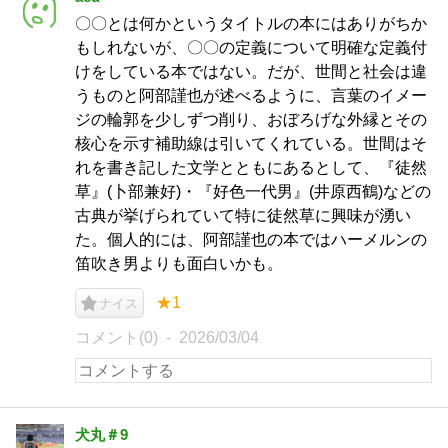
〇〇とは何かというタイトルの本にはありがちか
もしれないが、〇〇の定義について明確な定義付
けをしている本ではない。だが、世間と社会は違
うものと阿部謹也が述べるように、言葉のイメー
ジの輪郭を少しずつ削り、おぼろげな外縁とその
核心を示す補助線は引いてくれている。世間はそ
れを書き記した文学とともにあるとして、『徒然
草』(卜部兼好)・『好色一代男』(井原西鶴)などの
古典が挙げられていて特に徒然草に興味が湧い
た。個人的には、阿部謹也の本ではハーメルンの
笛吹き男よりも面白いかも。
★1
ナイス
コメント(0)
2026/03/04
犬丸＃9