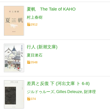
夏帆 The Tale of KAHO
村上春樹
2912
行人 (新潮文庫)
夏目漱石
3548
差異と反復 下 (河出文庫 ト 6-8)
ジルドゥルーズ
Gilles Deleuze
財津理
374