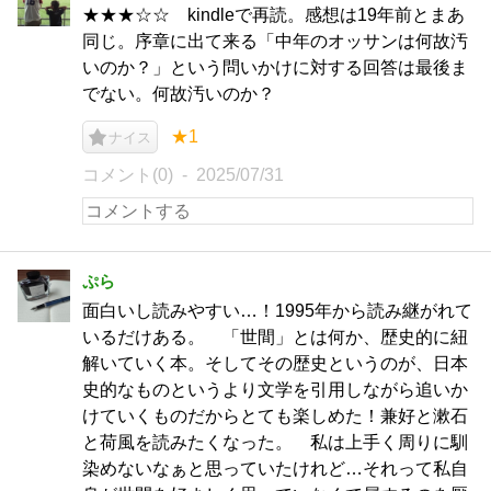
★★★☆☆ kindleで再読。感想は19年前とまあ
同じ。序章に出て来る「中年のオッサンは何故汚
いのか？」という問いかけに対する回答は最後ま
でない。何故汚いのか？
★1
ナイス
コメント(0)
2025/07/31
ぷら
面白いし読みやすい…！1995年から読み継がれて
いるだけある。 「世間」とは何か、歴史的に紐
解いていく本。そしてその歴史というのが、日本
史的なものというより文学を引用しながら追いか
けていくものだからとても楽しめた！兼好と漱石
と荷風を読みたくなった。 私は上手く周りに馴
染めないなぁと思っていたけれど…それって私自