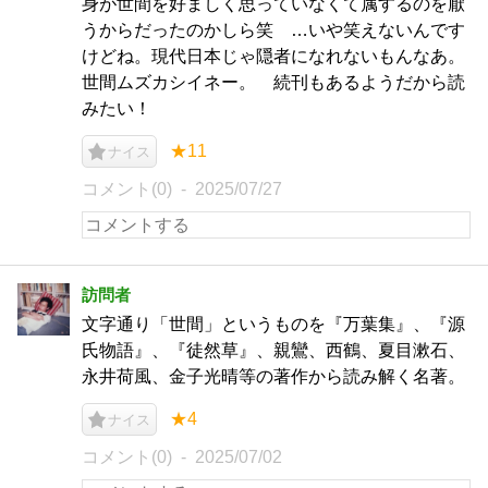
身が世間を好ましく思っていなくて属するのを厭
うからだったのかしら笑 …いや笑えないんです
けどね。現代日本じゃ隠者になれないもんなあ。
世間ムズカシイネー。 続刊もあるようだから読
みたい！
★11
ナイス
コメント(0)
2025/07/27
訪問者
文字通り「世間」というものを『万葉集』、『源
氏物語』、『徒然草』、親鸞、西鶴、夏目漱石、
永井荷風、金子光晴等の著作から読み解く名著。
★4
ナイス
コメント(0)
2025/07/02