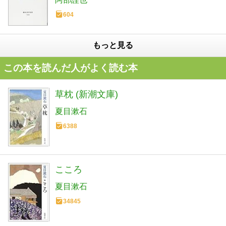
604
もっと見る
この本を読んだ人がよく読む本
草枕 (新潮文庫)
夏目漱石
6388
こころ
夏目漱石
34845