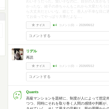
わいそうだった。賢い子なのに、自分の人生がも
かったな。綾子の赤ちゃんもこれから大変だろう
ら大丈夫だといいな。総じて、善人が不幸な目に
てお金ってやっぱり大事だよな…。
ナイス
★4
コメント(
0
)
2026/06/12
リデル
再読
ナイス
★4
コメント(
0
)
2026/05/12
Quants
高級マンションを題材に、制度が人によって想定
つつ、同時にそれを取り巻く人間の感情や判断が
させていく。そして最大の悲劇は、親や周囲から