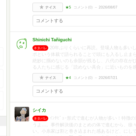
ナイス
★5
コメント(
0
)
2026/08/07
Shinichi Tañiguchi
20年ぶりくらいに再読。登場人物も多い
ネタバレ
ポという体裁で語られることで頭にも入るし止まら
絶妙に掴めないのも余韻が残るし、八代の存在が
る人たちに感じる「読めない具合」に近いものを
ナイス
★4
コメント(
0
)
2026/07/21
シイカ
ｲﾝﾀﾋﾞｭｰ形式で進むが人物が多い！特
ネタバレ
うよ…。事件解決後のまとめの体で進むから、徐
い。小糸家は割と巻き込まれた感あるけど、にし