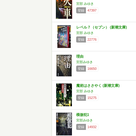
宮部 みゆき
登録
47397
レベル７（セブン） (新潮文庫)
宮部 みゆき
登録
22776
理由
宮部みゆき
登録
16650
魔術はささやく (新潮文庫)
宮部 みゆき
登録
15275
模倣犯1
宮部みゆき
登録
14932