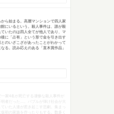
ろから始まる。高層マンションで四人家
旅館にいるという。殺人事件は、誰が殺
れていたのは四人全てが他人であり、マ
の後に「占有」という形で金を引き出す
男とのいざこざがあったことがわかって
になる。読み応えのある「直木賞作品」
で一家4名が死亡する凄惨な殺人事件が
不明者だった…。バブルが弾け社会が大
していた人達が惹き起こす悲劇。集まっ
に仮初の家族を作ったりもする。数多く