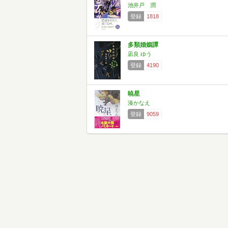
池井戸 潤
登録
1818
多類婚姻譚
凪良 ゆう
登録
4190
暁星
湊かなえ
登録
9059