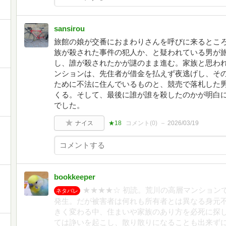
sansirou
旅館の娘が交番におまわりさんを呼びに来るとこ
族が殺された事件の犯人か、と疑われている男が
し、誰が殺されたかが謎のまま進む。家族と思わ
ンションは、先住者が借金を払えず夜逃げし、そ
ために不法に住んでいるものと、競売で落札した
くる。そして、最後に誰が誰を殺したのかが明白
でした。
ナイス
★18
コメント(
0
)
2026/03/19
bookkeeper
★★★★☆ 初読。荒川の高層マンション
ネタバレ
発生。だが被害者は何れも所有者とは異なる身元
きく変わる中、住まいや家族のあり方を必死に探
ては諍いを起こし、散り散りになることも出来ず