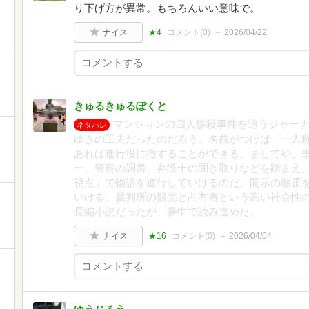
り下げ方が異常。もちろんいい意味で。
ナイス
★4
コメント(
0
)
2026/04/22
きゅるきゅるぽくと
マンションの四人惨殺事件を追うジャー
ネタバレ
ゆきの工夫だったのだろう。名前がつけば「一人
あれば進行役に徹することができる。ましてや、
ー、警察の調書、弁護士の聞き取りなどを踏まえ
視点」で物語を進行していけるのだ。開示の順番
いける。裁判所の競売と占有者という高い社会性
長編小説だったが、夢中で読み進めた。
ナイス
★16
コメント(
0
)
2026/04/04