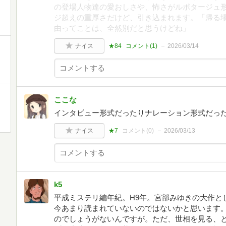
の登場人物達の愛おしさや、怖さがルポタージュ形
ジ超えの重厚さだけど、引き込まれます。「帰る
由ってことは、全然別だと思うけどね」
ナイス
★84
コメント(
1
)
2026/03/14
ここな
インタビュー形式だったりナレーション形式だっ
ナイス
★7
コメント(
0
)
2026/03/13
k5
平成ミステリ編年紀。H9年。宮部みゆきの大作と
今あまり読まれていないのではないかと思います
のでしょうがないんですが。ただ、世相を見る、