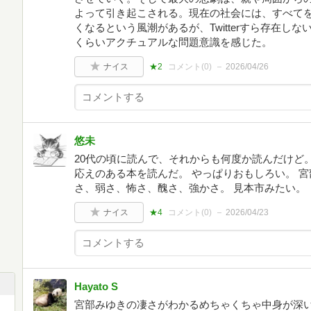
よって引き起こされる。現在の社会には、すべて
くなるという風潮があるが、Twitterすら存在し
くらいアクチュアルな問題意識を感じた。
ナイス
★2
コメント(
0
)
2026/04/26
悠未
20代の頃に読んで、それからも何度か読んだけど。
応えのある本を読んだ。 やっぱりおもしろい。 宮
さ、弱さ、怖さ、醜さ、強かさ。 見本市みたい。
ナイス
★4
コメント(
0
)
2026/04/23
Hayato S
宮部みゆきの凄さがわかるめちゃくちゃ中身が深