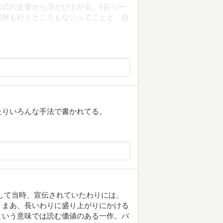
式の文章から浮かび上がる。6百ペー
場所も行くところもないってことと、自
たりいろんな手法で書かれてる。
して当時、宣伝されていたわりには、
。まあ、長いわりに盛り上がりにかける
という意味では読む価値のある一作。バ