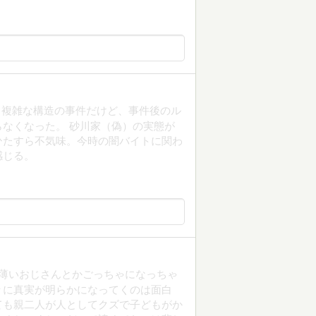
し複雑な構造の事件だけど、事件後のル
なくなった。 砂川家（偽）の実態が
ひたすら不気味。今時の闇バイトに関わ
感じる。
徴の薄いおじさんとかごっちゃになっちゃ
々に真実が明らかになってくのは面白
ても親二人が人としてクズで子どもがか