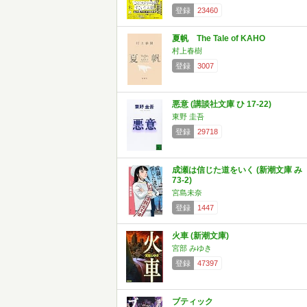
登録
23460
夏帆 The Tale of KAHO
村上春樹
登録
3007
悪意 (講談社文庫 ひ 17-22)
東野 圭吾
登録
29718
成瀬は信じた道をいく (新潮文庫 み
73-2)
宮島未奈
登録
1447
火車 (新潮文庫)
宮部 みゆき
登録
47397
ブティック