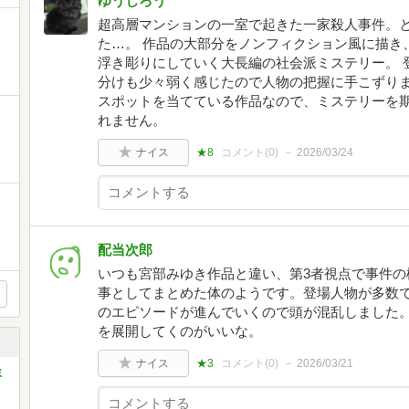
ゆうじろう
超高層マンションの一室で起きた一家殺人事件。と
た…。 作品の大部分をノンフィクション風に描き
浮き彫りにしていく大長編の社会派ミステリー。 
分けも少々弱く感じたので人物の把握に手こずり
スポットを当てている作品なので、ミステリーを
れません。
ナイス
★8
コメント(
0
)
2026/03/24
配当次郎
いつも宮部みゆき作品と違い、第3者視点で事件の
事としてまとめた体のようです。登場人物が多数
のエピソードが進んでいくので頭が混乱しました。
を展開してくのがいいな。
ナイス
★3
コメント(
0
)
2026/03/21
ミ