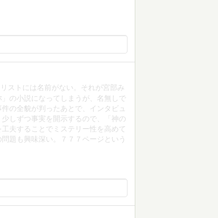
ナリストには名前がない。それが宮部み
称」の小説になってしまうが、名無しで
事件の全貌が判ったあとで、インタビュ
、少しずつ事実を開示するので、「神の
を工夫することでミステリー性を高めて
の問題も興味深い。７７７ページという