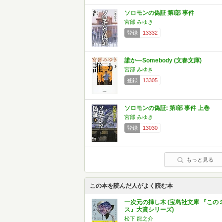
ソロモンの偽証 第I部 事件
宮部 みゆき
登録
13332
誰か―Somebody (文春文庫)
宮部 みゆき
登録
13305
ソロモンの偽証: 第I部 事件 上巻
宮部 みゆき
登録
13030
もっと見る
この本を読んだ人がよく読む本
一次元の挿し木 (宝島社文庫 『この
ス』大賞シリーズ)
松下 龍之介