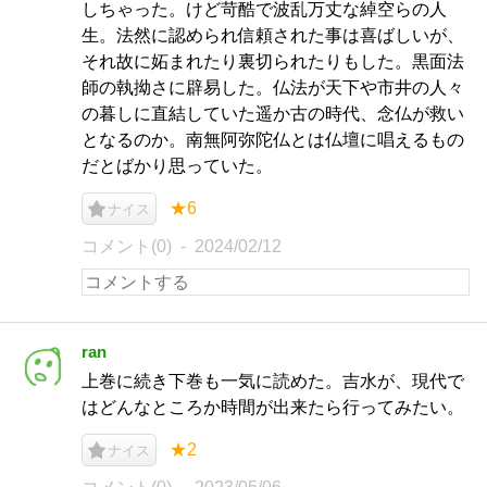
しちゃった。けど苛酷で波乱万丈な綽空らの人
生。法然に認められ信頼された事は喜ばしいが、
それ故に妬まれたり裏切られたりもした。黒面法
師の執拗さに辟易した。仏法が天下や市井の人々
の暮しに直結していた遥か古の時代、念仏が救い
となるのか。南無阿弥陀仏とは仏壇に唱えるもの
だとばかり思っていた。
★6
ナイス
コメント(0)
2024/02/12
ran
上巻に続き下巻も一気に読めた。吉水が、現代で
はどんなところか時間が出来たら行ってみたい。
★2
ナイス