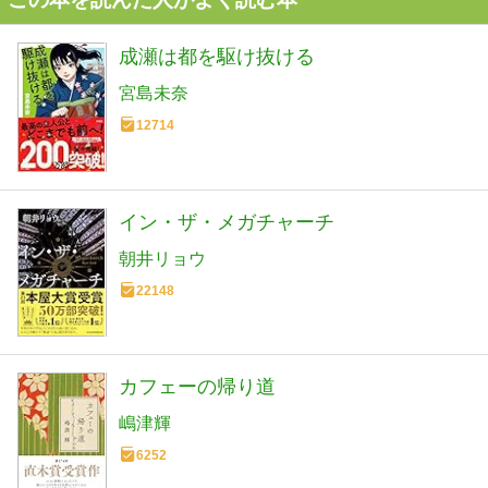
成瀬は都を駆け抜ける
宮島未奈
12714
イン・ザ・メガチャーチ
朝井リョウ
22148
カフェーの帰り道
嶋津輝
6252