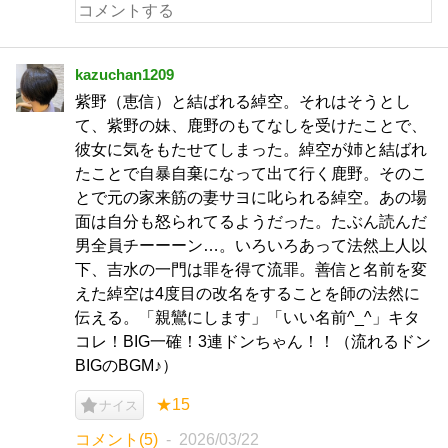
kazuchan1209
紫野（恵信）と結ばれる綽空。それはそうとし
て、紫野の妹、鹿野のもてなしを受けたことで、
彼女に気をもたせてしまった。綽空が姉と結ばれ
たことで自暴自棄になって出て行く鹿野。そのこ
とで元の家来筋の妻サヨに叱られる綽空。あの場
面は自分も怒られてるようだった。たぶん読んだ
男全員チーーーン…。いろいろあって法然上人以
下、吉水の一門は罪を得て流罪。善信と名前を変
えた綽空は4度目の改名をすることを師の法然に
伝える。「親鸞にします」「いい名前^_^」キタ
コレ！BIG一確！3連ドンちゃん！！（流れるドン
BIGのBGM♪）
★15
ナイス
コメント(5)
2026/03/22