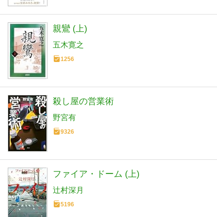
親鸞 (上)
五木寛之
1256
殺し屋の営業術
野宮有
9326
ファイア・ドーム (上)
辻村深月
5196