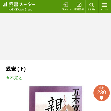
ログイン
新規登録
本を探
親鸞 (下)
五木寛之
感想
230