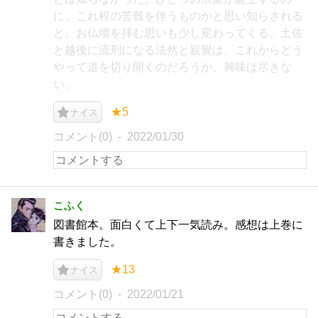
に、これ程の苦難を伴うものかと思い知らされる
と、お仏壇を拝む思いも少し変わってくる。土佐
と越後に流刑になる法然と親鸞は、これからどう
やって道を切り開くのだろうか。興味は尽きな
い。
★5
ナイス
コメント(0)
2022/01/30
こふく
図書館本。面白くて上下一気読み。感想は上巻に
書きました。
★13
ナイス
コメント(0)
2022/01/21