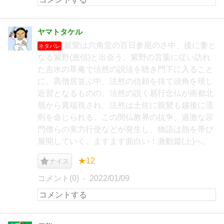
ヤマトタケル
親鸞は六角堂の百日参籠のさ中、後に妻と
ネタバレ
なる紫野(恵信)と出会う。紫野の言葉に従い訪れ
た吉水の草庵で法然の説法を聴き門下に入ること
に。高僧居並ぶ中、法然の信頼を得て頭角を現し
近習となるものの、法然の説く易行念仏が南都北
嶺から異端視され、法然は土佐に親鸞も越後に流
刑を命じられる。この間仏教界の抗争、過激な宗
門僧らの実力行使などが発生し、物語は熱を帯び
展開していく。ますます面白い！激動篇(上)へ。
★12
ナイス
コメント(0)
2022/01/09