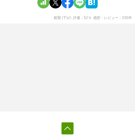
親鸞 (下)
の
評価
52
％
感想・レビュー
230
件