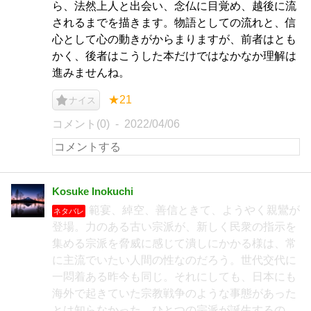
ら、法然上人と出会い、念仏に目覚め、越後に流
されるまでを描きます。物語としての流れと、信
心として心の動きがからまりますが、前者はとも
かく、後者はこうした本だけではなかなか理解は
進みませんね。
★21
ナイス
コメント(0)
2022/04/06
Kosuke Inokuchi
範宴、綽空、善信ときて、ようやく親鸞が
ネタバレ
登場。力のある古い宗派が、新しく民衆の指示を
集める宗派を脅威に感じて潰しにかかる様は、常
に主流でいたい人間の性なのだろう。世代交代に
一悶着ある昨今も同じ。それにしても、日本にも
海外で起きていた宗教戦争のような事態があった
とは知らなかった。ひとつの宗派が誕生するの