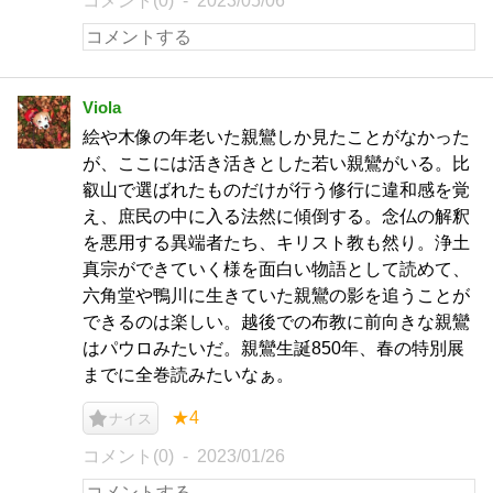
コメント(0)
2023/05/06
Viola
絵や木像の年老いた親鸞しか見たことがなかった
が、ここには活き活きとした若い親鸞がいる。比
叡山で選ばれたものだけが行う修行に違和感を覚
え、庶民の中に入る法然に傾倒する。念仏の解釈
を悪用する異端者たち、キリスト教も然り。浄土
真宗ができていく様を面白い物語として読めて、
六角堂や鴨川に生きていた親鸞の影を追うことが
できるのは楽しい。越後での布教に前向きな親鸞
はパウロみたいだ。親鸞生誕850年、春の特別展
までに全巻読みたいなぁ。
★4
ナイス
コメント(0)
2023/01/26