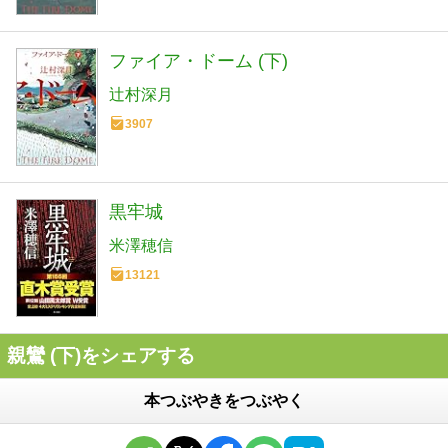
ファイア・ドーム (下)
辻村深月
3907
黒牢城
米澤穂信
13121
親鸞 (下)をシェアする
本つぶやきをつぶやく