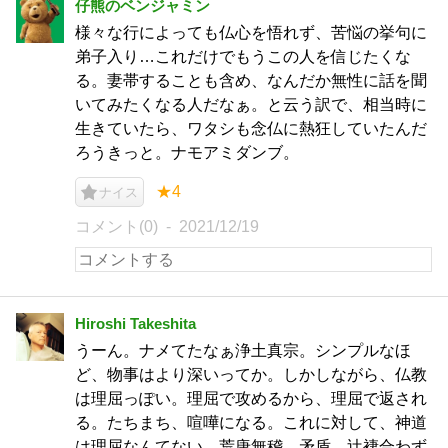
仔熊のベンジャミン
様々な行によっても仏心を悟れず、苦悩の挙句に
弟子入り…これだけでもうこの人を信じたくな
る。妻帯することも含め、なんだか無性に話を聞
いてみたくなる人だなぁ。と云う訳で、相当時に
生きていたら、ワタシも念仏に熱狂していたんだ
ろうきっと。ナモアミダンブ。
★4
ナイス
コメント(0)
2021/12/19
Hiroshi Takeshita
うーん。ナメてたなぁ浄土真宗。シンプルなほ
ど、物事はより深いってか。しかしながら、仏教
は理屈っぽい。理屈で攻めるから、理屈で返され
る。たちまち、喧嘩になる。これに対して、神道
は理屈なんてない。荒唐無稽、矛盾、辻褄合わず