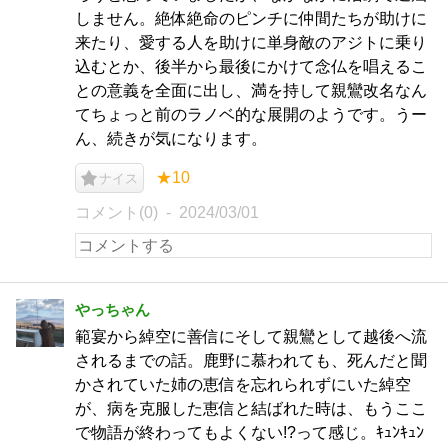
しません。絶体絶命のピンチに仲間たちが助けに
来たり、愛する人を助けに単身敵のアジトに乗り
込むとか、後半から最後にかけて念仏を唱えるこ
との意義を全面に出し、満を持して親鸞改名なん
てちょっと前のラノベ的な展開のようです。うー
ん、続きが気になります。
★10
ナイス
コメント(0)
2024/03/01
やっちゃん
範宴から綽空に善信にそして親鸞として越後へ流
されるまでの話。鹿野に慕われても、死んだと聞
かされていた姉の恵信を忘れられずにいた綽空
が、病を克服した恵信と結ばれた時は、もうここ
で物語が終わってもよくない!?って感じ。ｷｭﾝｷｭﾝ