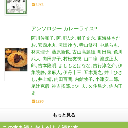
1321
アンソロジー カレーライス!!
阿川佐和子
阿川弘之
獅子文六
東海林さだ
お
安西水丸
滝田ゆう
寺山修司
中島らも
林真理子
藤原新也
古山高麗雄
町田康
色川
武大
向田邦子
村松友視
山口瞳
池波正太
郎
吉本隆明
よしもとばなな
吉行淳之介
伊
集院静
泉麻人
伊丹十三
五木寛之
井上ひさ
し
井上靖
内田百閒
内館牧子
小津安二郎
尾辻克彦
神吉拓郎
北杜夫
久住昌之
佐内正
史
1290
もっと見る
この本を読んだ人がよく読む本