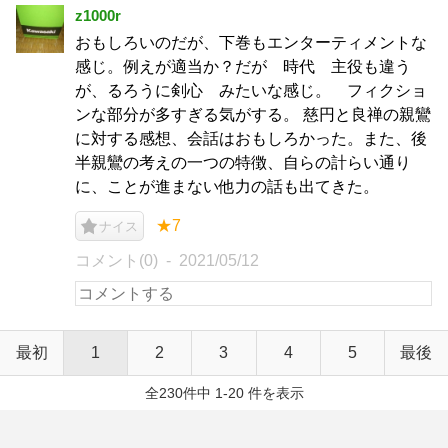
z1000r
おもしろいのだが、下巻もエンターティメントな
感じ。例えが適当か？だが 時代 主役も違う
が、るろうに剣心 みたいな感じ。 フィクショ
ンな部分が多すぎる気がする。 慈円と良禅の親鸞
に対する感想、会話はおもしろかった。また、後
半親鸞の考えの一つの特徴、自らの計らい通り
に、ことが進まない他力の話も出てきた。
★7
ナイス
コメント(0)
2021/05/12
最初
1
2
3
4
5
最後
全230件中 1-20 件を表示