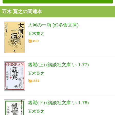
五木 寛之の関連本
大河の一滴 (幻冬舎文庫)
五木寛之
3697
親鸞(上) (講談社文庫 い 1-77)
五木寛之
1654
親鸞(下) (講談社文庫 い 1-78)
五木寛之