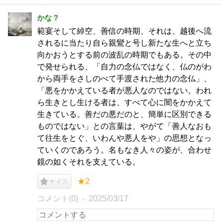
かな？
範宴そして綽空、善信の時期、それは、越後へ流
されるに当たり自ら親鸞と号し新たな生へと立ち
向かおうとする前の波乱の時期でもある。その中
で発せられる、「自力の念仏ではなく、仏のがわ
から両手をさしのべて手渡された他力の念仏」、
「悪をかかえている者が悪人なのではない。われ
ら生きとし生ける者は、すべて心に闇をかかえて
生きている。善だの悪だのと、簡単に区別できる
ものではない」との言葉は、やがて「善人なおも
て往生をとぐ、いわんや悪人をや」の思想となっ
ていくのであろう。名もなき人々の姿が、合わせ
鏡の如くそれを支えている。
★2
ナイス
コメント(0)
2025/03/17