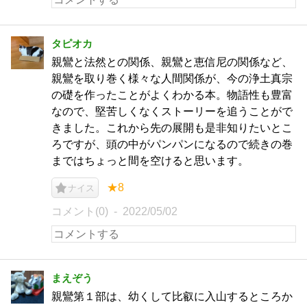
タピオカ
親鸞と法然との関係、親鸞と恵信尼の関係など、
親鸞を取り巻く様々な人間関係が、今の浄土真宗
の礎を作ったことがよくわかる本。物語性も豊富
なので、堅苦しくなくストーリーを追うことがで
きました。これから先の展開も是非知りたいとこ
ろですが、頭の中がパンパンになるので続きの巻
まではちょっと間を空けると思います。
★8
ナイス
コメント(0)
2022/05/02
まえぞう
親鸞第１部は、幼くして比叡に入山するところか