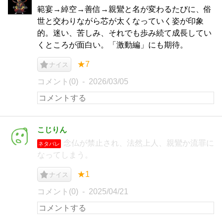
範宴→綽空→善信→親鸞と名が変わるたびに、俗
世と交わりながら芯が太くなっていく姿が印象
的。迷い、苦しみ、それでも歩み続て成長してい
くところが面白い。「激動編」にも期待。
★7
ナイス
コメント(0)
2026/03/05
こじりん
念仏が禁止され、法然上人、親鸞か流罪に
ネタバレ
なってしまう。
★1
ナイス
コメント(0)
2025/04/21