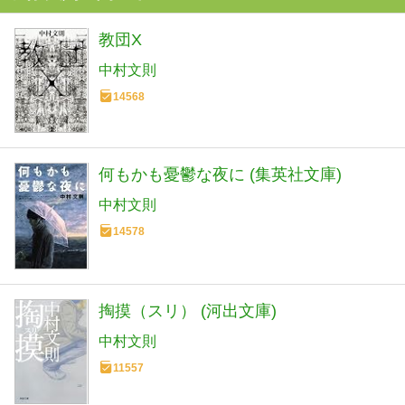
教団X
中村文則
14568
何もかも憂鬱な夜に (集英社文庫)
中村文則
14578
掏摸（スリ） (河出文庫)
中村文則
11557