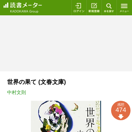
ログイン
新規登録
本を探
世界の果て (文春文庫)
中村文則
感想
474