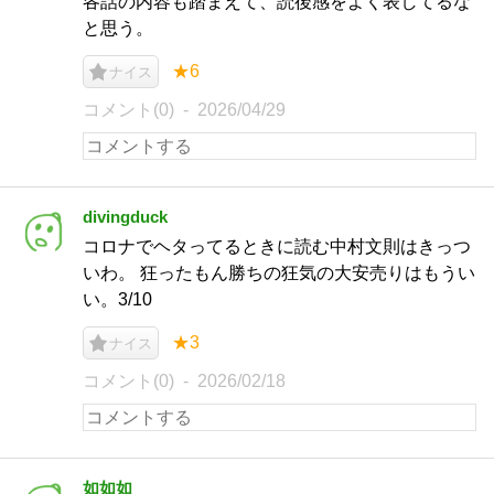
各話の内容も踏まえて、読後感をよく表してるな
と思う。
★6
ナイス
コメント(0)
2026/04/29
divingduck
コロナでヘタってるときに読む中村文則はきっつ
いわ。 狂ったもん勝ちの狂気の大安売りはもうい
い。3/10
★3
ナイス
コメント(0)
2026/02/18
如如如