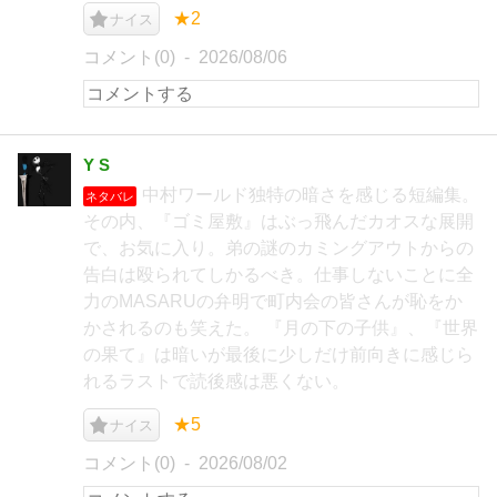
★2
ナイス
コメント(0)
2026/08/06
Y S
中村ワールド独特の暗さを感じる短編集。
ネタバレ
その内、『ゴミ屋敷』はぶっ飛んだカオスな展開
で、お気に入り。弟の謎のカミングアウトからの
告白は殴られてしかるべき。仕事しないことに全
力のMASARUの弁明で町内会の皆さんが恥をか
かされるのも笑えた。 『月の下の子供』、『世界
の果て』は暗いが最後に少しだけ前向きに感じら
れるラストで読後感は悪くない。
★5
ナイス
コメント(0)
2026/08/02