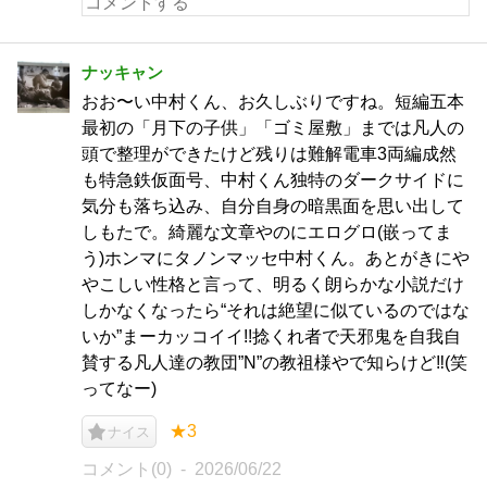
ナッキャン
おお〜い中村くん、お久しぶりですね。短編五本
最初の「月下の子供」「ゴミ屋敷」までは凡人の
頭で整理ができたけど残りは難解電車3両編成然
も特急鉄仮面号、中村くん独特のダークサイドに
気分も落ち込み、自分自身の暗黒面を思い出して
しもたで。綺麗な文章やのにエログロ(嵌ってま
う)ホンマにタノンマッセ中村くん。あとがきにや
やこしい性格と言って、明るく朗らかな小説だけ
しかなくなったら“それは絶望に似ているのではな
いか”まーカッコイイ!!捻くれ者で天邪鬼を自我自
賛する凡人達の教団”N”の教祖様やで知らけど‼︎(笑
ってなー)
★3
ナイス
コメント(0)
2026/06/22