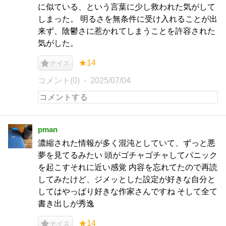
に似ている、という言葉に少し救われた気がして
しまった。 明るさを無条件に受け入れることが出
来ず、陰鬱さに惹かれてしまうことを許容された
気がした。
★14
ナイス
コメント(0)
2025/07/04
pman
濃縮された情報が多く混沌としていて、ずっと悪
夢を見てるみたい 頭がゴチャゴチャしてパニック
を起こすそれに近い感覚 内容を忘れてたので再読
してみたけど、ジメッとした設定が好きな自分と
してはやっぱり好きな作家さんですね そして全て
書き出しが秀逸
★14
ナイス