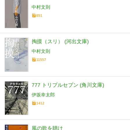
中村文則
851
掏摸（スリ） (河出文庫)
中村文則
11557
777 トリプルセブン (角川文庫)
伊坂幸太郎
1412
風の歌を聴け