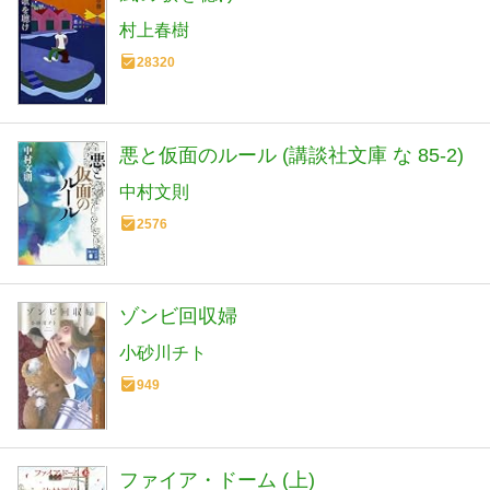
村上春樹
28320
悪と仮面のルール (講談社文庫 な 85-2)
中村文則
2576
ゾンビ回収婦
小砂川チト
949
ファイア・ドーム (上)