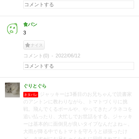
食パン
3
ナイス
コメント(0)
2022/06/12
ぐりとぐら
ジャッキーは3番目のお兄ちゃんで読書家
ネタバレ
のアントンに教わりながら、トマトづくりに挑
戦。飛んでくるボールや、やってきたノラネコを
追い払ったり、大忙しでお世話をする。ジャッキ
ーは基本的に面倒見が良いタイプなんだよね～。
大雨が降る中でもトマトを守ろうと頑張ったけ
ど、さすがにお兄ちゃんたちに回収されてしまっ