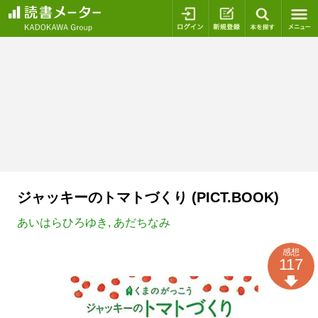
ログイン
新規登録
本を探
ジャッキーのトマトづくり (PICT.BOOK)
あいはらひろゆき
,
あだちなみ
感想
117