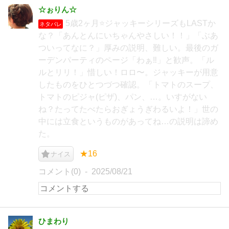
☆ぉりん☆
5歳2ヶ月⭐️ジャッキーシリーズもLASTか
ネタバレ
な？「あんとんにいちゃんやさしい！！」「ぶあ
ついってなに？」厚みの説明、難しい。最後のガ
ーデンパーティのページ「わぁ‼️」と歓声。「ル
ルとリリ！」惜しい！ロロ〜。ジャッキーが用意
したものをひとつづつ確認。「トマトのスープ、
トマトのピジャ(ピザ)、パン、…。いすがない
ね？たってたべたらおぎょうぎわるいよ！」世の
中には立食というものがあってね…の説明は諦め
た。
★16
ナイス
コメント(0)
2025/08/21
ひまわり