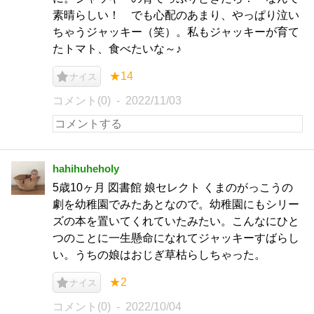
素晴らしい！ でも心配のあまり、やっぱり泣い
ちゃうジャッキー（笑）。私もジャッキーが育て
たトマト、食べたいな～♪
★14
ナイス
コメント(0)
2022/11/03
hahihuheholy
5歳10ヶ月 図書館 娘セレクト くまのがっこうの
劇を幼稚園でみたあとなので。幼稚園にもシリー
ズの本を置いてくれていたみたい。こんなにひと
つのことに一生懸命になれてジャッキーすばらし
い。うちの娘はおじぎ草枯らしちゃった。
★2
ナイス
コメント(0)
2022/10/04