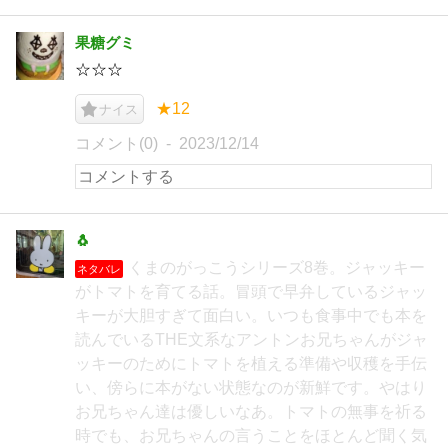
果糖グミ
☆☆☆
★12
ナイス
コメント(0)
2023/12/14
🐧
くまのがっこうシリーズ8巻。ジャッキー
ネタバレ
がトマトを育てる話。冒頭で早弁しているジャッ
キーが大胆すぎて面白い。いつも食事中でも本を
読んでいるTHE文系なアントンお兄ちゃんがジャ
ッキーのためにトマトを植える準備や収穫を手伝
い、傍らに本がない状態なのが新鮮です。やはり
お兄ちゃん達は優しいなあ。トマトの無事を祈る
時でも、お兄ちゃんの言うことをほとんど聞く気