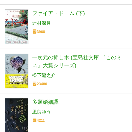
ファイア・ドーム (下)
辻村深月
3968
一次元の挿し木 (宝島社文庫 『このミ
ス』大賞シリーズ)
松下龍之介
23480
多類婚姻譚
凪良ゆう
4211