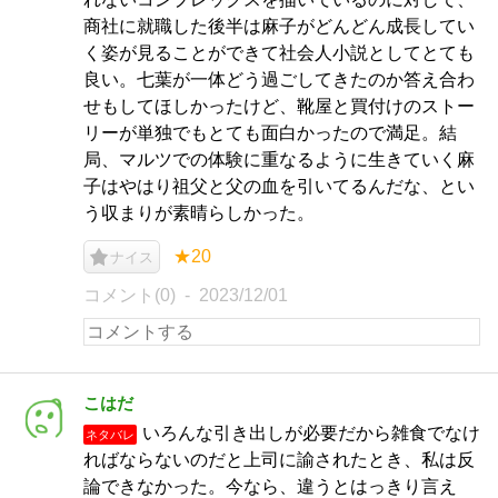
商社に就職した後半は麻子がどんどん成長してい
く姿が見ることができて社会人小説としてとても
良い。七葉が一体どう過ごしてきたのか答え合わ
せもしてほしかったけど、靴屋と買付けのストー
リーが単独でもとても面白かったので満足。結
局、マルツでの体験に重なるように生きていく麻
子はやはり祖父と父の血を引いてるんだな、とい
う収まりが素晴らしかった。
★20
ナイス
コメント(0)
2023/12/01
こはだ
いろんな引き出しが必要だから雑食でなけ
ネタバレ
ればならないのだと上司に諭されたとき、私は反
論できなかった。今なら、違うとはっきり言え