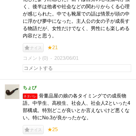
く、後半は他者や社会などの関わりからくる心理
が感じられた。中でも靴屋での話は情景が頭の中
に浮かび夢中になった。主人公の女の子が成長す
る物語だが、女性だけでなく、男性にも楽しめる
内容だと思う。
★21
ナイス
コメント(0)
2023/06/01
ちょび
骨董品屋の娘の各タイミングでの成長物
ネタバレ
語。中学生、高校生、社会人、社会人2といった4
部構成。特別どこが良いとか言えないけど悪くな
い。特にNo.3が良かったかな。
★25
ナイス