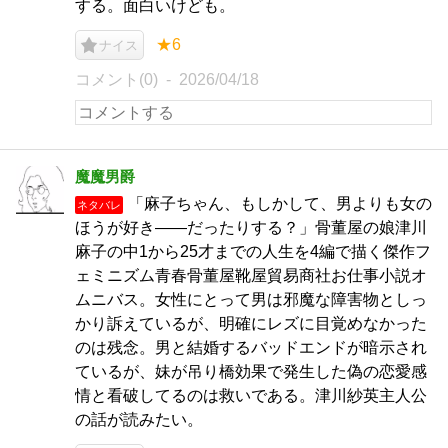
する。面白いけども。
★6
ナイス
コメント(0)
2026/04/18
魔魔男爵
「麻子ちゃん、もしかして、男よりも女の
ネタバレ
ほうが好き――だったりする？」骨董屋の娘津川
麻子の中1から25才までの人生を4編で描く傑作フ
ェミニズム青春骨董屋靴屋貿易商社お仕事小説オ
ムニバス。女性にとって男は邪魔な障害物としっ
かり訴えているが、明確にレズに目覚めなかった
のは残念。男と結婚するバッドエンドが暗示され
ているが、妹が吊り橋効果で発生した偽の恋愛感
情と看破してるのは救いである。津川紗英主人公
の話が読みたい。