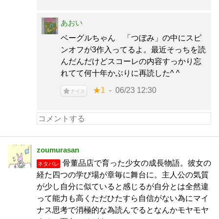
あおい
ベーグルちゃん 「つぼみ」の中にスピ
ンオフが3作入ってるよ。最近そっちを読
んだんだけどスコーレの内容すっかり忘
れてて何十年かぶりに再読した^ ^
★1
06/23 12:30
ナイス
zoumurasan
骨董品店で育った少女の成長物語。彼女の
ネタバレ
経た四つの学び場が章毎に舞台に。主人公の気質
が少し自分に似ていると感じるが自分とは全然違
って能力も高くただひたすら自信がない為にマイ
ナス思考で消極的な為読んでるとなんかモヤモヤ