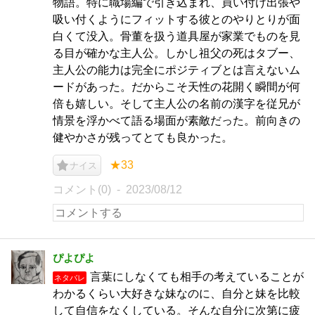
物語。特に職場編で引き込まれ、買い付け出張や
吸い付くようにフィットする彼とのやりとりが面
白くて没入。骨董を扱う道具屋が家業でものを見
る目が確かな主人公。しかし祖父の死はタブー、
主人公の能力は完全にポジティブとは言えないム
ードがあった。だからこそ天性の花開く瞬間が何
倍も嬉しい。そして主人公の名前の漢字を従兄が
情景を浮かべて語る場面が素敵だった。前向きの
健やかさが残ってとても良かった。
★33
ナイス
コメント(0)
2023/08/12
ぴよぴよ
言葉にしなくても相手の考えていることが
ネタバレ
わかるくらい大好きな妹なのに、自分と妹を比較
して自信をなくしている。そんな自分に次第に疲