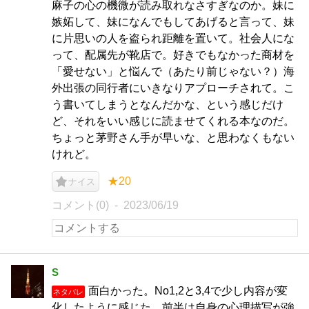
麻子の心の機微が読み取れなさすぎなのか。妹に
嫉妬して、妹になんでもしてあげると言って、妹
に片思いの人を盗られ距離を置いて。社会人にな
って、配属先が靴店で。好きでもなかった商材を
「愛せない」と悩んで（あたり前じゃない？）海
外出張の同行者にいきなりアプローチされて。こ
う書いてしまうとなんだかな、という感じだけ
ど、それをいい感じに読ませてくれる本なのだ。
ちょっと茅野さん手が早いな、と思わなくもない
けれど。
★20
ナイス
コメント(0)
2023/06/19
S
面白かった。No1,2と3,4で少し内容が変
ネタバレ
化したように感じた。前半は自身の心理描写が強