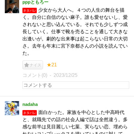
pppともろー
少女から大人へ。４つの人生の舞台を描
ネタバレ
く。自分に自信のない麻子。誰も愛せないし、愛
されないと思い込んでいる。それでも少しずつ成
長していく。仕事で靴を売ることを通して大きな
出逢いが。劇的な出来事は起こらない日常の大切
さ。去年も年末に宮下奈都さんの小説を読んでい
た。
★21
ナイス
コメント(0)
2023/12/25
nadaha
面白かった。家族を中心とした中高時代
ネタバレ
と、就職先での話の社会人編で話は全然違う。多
感な前半は見目麗しい七葉、実らない恋、埋めら
れないコンプレックスを描いているのに対して、