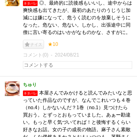
◎、最終的に読後感もいいし、途中からは
ネタバレ
爽快感も出てきたが、最初のあたりのうじうじ加
減には嫌になって、危うく読むのを放棄しそうに
なった。危ない、危ない。しかし、出張途中に同
僚に言い寄るのはいかがなものかな、さすがに。
★10
ナイス
コメント(0)
2024/08/21
ちゅり
本屋さんでみかけると読んでみたいなと思
ネタバレ
っていた作品なのですが、なんでこれいつも４巻
（no.4）しかないんだ？1巻（no.1）見つけたら
買おう。とずっとおもっていました。あぁー勘違
い。もっと早く気づいてれば！と後悔するくらい
好きなお話。女の子の成長の物語。麻子さん素敵
だ。んな偶然あるか？とおもいつつも、茅野さん