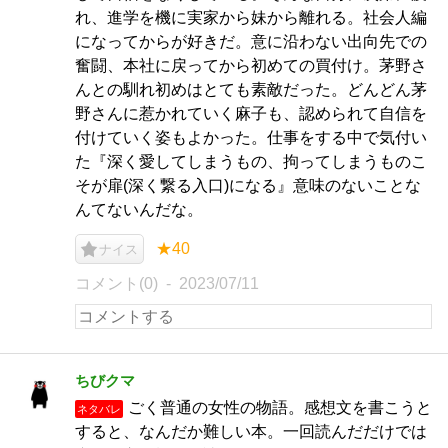
れ、進学を機に実家から妹から離れる。社会人編
になってからが好きだ。意に沿わない出向先での
奮闘、本社に戻ってから初めての買付け。茅野さ
んとの馴れ初めはとても素敵だった。どんどん茅
野さんに惹かれていく麻子も、認められて自信を
付けていく姿もよかった。仕事をする中で気付い
た『深く愛してしまうもの、拘ってしまうものこ
そが扉(深く繋る入口)になる』意味のないことな
んてないんだな。
★40
ナイス
コメント(0)
2023/07/11
ちびクマ
ごく普通の女性の物語。感想文を書こうと
ネタバレ
すると、なんだか難しい本。一回読んだだけでは