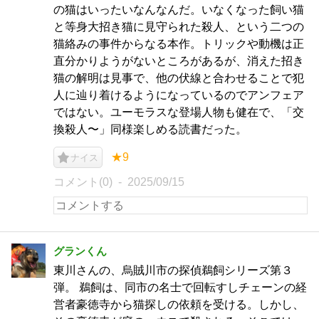
の猫はいったいなんなんだ。いなくなった飼い猫
と等身大招き猫に見守られた殺人、という二つの
猫絡みの事件からなる本作。トリックや動機は正
直分かりようがないところがあるが、消えた招き
猫の解明は見事で、他の伏線と合わせることで犯
人に辿り着けるようになっているのでアンフェア
ではない。ユーモラスな登場人物も健在で、「交
換殺人〜」同様楽しめる読書だった。
★9
ナイス
コメント(0)
2025/09/15
グランくん
東川さんの、烏賊川市の探偵鵜飼シリーズ第３
弾。 鵜飼は、同市の名士で回転すしチェーンの経
営者豪徳寺から猫探しの依頼を受ける。しかし、