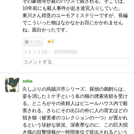
その豪徳寺が庭のハウスで殺される。そこでは、
10年前にも殺人事件が起き迷宮入りしていた。
東川さん得意のユーモアミステリーですが、長編
でこういった物はなかなかお目にかかれません
ね。面白かったです。
★6
ナイス
コメント(0)
2025/09/02
seba
久しぶりの烏賊川市シリーズ。探偵の鵜飼らは、
姿を消したミケ子という名の猫の捜索依頼を受け
る。ところがその依頼人はビニールハウス内で殺
害される。さらにその出口の外に人の背丈ほどの
招き猫（被害者のコレクションの一つ）が置かれ
るという珍妙な状況。深夜帯なのに、この巨大招
き猫の目撃情報が一時間単位で提出されるという