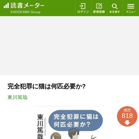
ログイン
新規登録
本を探
完全犯罪に猫は何匹必要か?
東川篤哉
感想
818