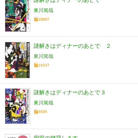
謎解きはディナーのあとで
東川篤哉
28887
謎解きはディナーのあとで ２
東川篤哉
10237
謎解きはディナーのあとで 3
東川篤哉
6505
密室の鍵貸します