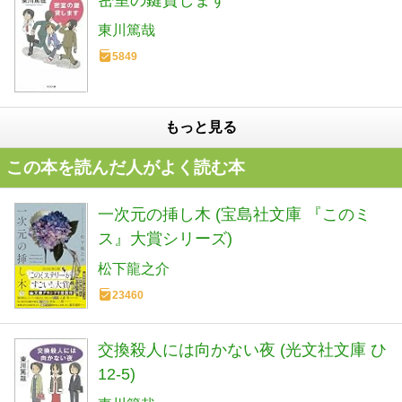
東川篤哉
5849
もっと見る
この本を読んだ人がよく読む本
一次元の挿し木 (宝島社文庫 『このミ
ス』大賞シリーズ)
松下龍之介
23460
交換殺人には向かない夜 (光文社文庫 ひ
12-5)