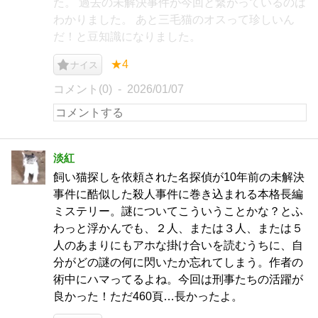
た。 過去の未解決事件が今回と繋がっているのは
わかりました。 あと三毛猫のオスって珍しいん
だ！と豆知識になりました。
★4
ナイス
コメント(0)
2026/01/07
淡紅
飼い猫探しを依頼された名探偵が10年前の未解決
事件に酷似した殺人事件に巻き込まれる本格長編
ミステリー。謎についてこういうことかな？とふ
わっと浮かんでも、２人、または３人、または５
人のあまりにもアホな掛け合いを読むうちに、自
分がどの謎の何に閃いたか忘れてしまう。作者の
術中にハマってるよね。今回は刑事たちの活躍が
良かった！ただ460頁…長かったよ。