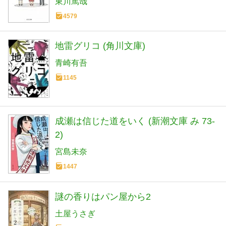
東川篤哉
4579
地雷グリコ (角川文庫)
青崎有吾
1145
成瀬は信じた道をいく (新潮文庫 み 73-
2)
宮島未奈
1447
謎の香りはパン屋から2
土屋うさぎ