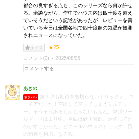
都合の良すぎる点も、このシリーズなら何か許せ
る。余談ながら、作中でハウス内は四十度を超え
ていそうだという記述があったが、レビューを書
いている今日は全国各地で四十度超の気温が観測
されニュースになっていた。
★25
ナイス
コメント(0)
2025/08/05
あきの
第３弾も期待を裏切らないトリックと、ユ
ネタバレ
ーモアだった！声出して笑ってしまうミステリ
ー、そうそうあるもんじゃないもんね。東川ワー
ルド、ドはまり中。今回は砂川警部、活躍してた
のがすごかった。ビニールハウスのトリック、目
の錯覚を利用。なる程。