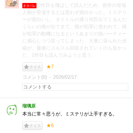
2作目を飛ばして読んだため、前作の登場
ネタバレ
人物が登場するとは思わず面白かった。ミステリ
ーが面白いし、タイトルの通り何匹出てくるんだ
くらいの猫が出てきて、猫が犯罪に使われて、猫
が犯罪の動機になるというあまりの猫パーティー
に感心しつつ笑ってしまった。大量に張られた伏
線が、最後にスルスル回収されていくのも良かっ
た。2作目も読んでみようと思う。
★7
ナイス
コメント(0)
2026/02/17
瑠璃原
本当に常々思うが、ミステリが上手すぎる。
★6
ナイス