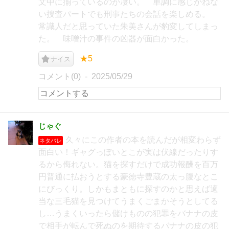
文中に揃っているのが凄い。 単調に感じかねな
い捜査パートでも刑事たちの会話を楽しめる。
常識人だと思っていた朱美さんが豹変してしまっ
た。 味噌汁の事件の凶器が面白かった。
★5
ナイス
コメント(0)
2025/05/29
じゃぐ
久々にこの作者の本を読んだが相変わらず
ネタバレ
面白い！ギャグっぽいとこが実は伏線だったりす
るから侮れない。猫を探すだけで成功報酬を百万
円普通に払おうとする豪徳寺豊蔵の太っ腹なとこ
にびっくり。しかもまともに探すのかと思えば適
当な三毛猫を見つけてうまくごまかそうとしてる
し…うまくいったら儲けものの犯罪をバナナの皮
で相手が転んで死ぬのを期待するバナナの皮の犯