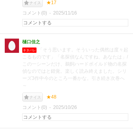
★17
ナイス
コメント(0)
2025/11/16
樋口佳之
「そう思います。そういった偶然は度々起
ネタバレ
こるものです」「名探偵なんですね、あなたは」/
この一シーンだけ、鵜飼ハードボイルド物の名探
偵なのではと錯覚。楽しく読み終えました。シリ
ーズ3作中今のところ一番かな。引き続き次巻へ
～
★48
ナイス
コメント(0)
2025/10/26