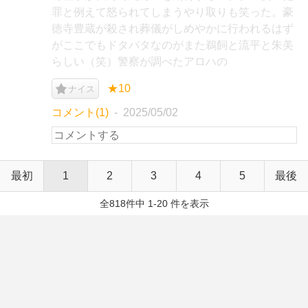
罪と例えて怒られてしまうやり取りも笑った。豪
徳寺豊蔵が殺され葬儀がしめやかに行われるはず
がここでもドタバタなのがまた鵜飼と流平と朱美
らしい（笑）警察が調べたアロハの
★10
ナイス
コメント(1)
2025/05/02
最初
1
2
3
4
5
最後
全818件中 1-20 件を表示