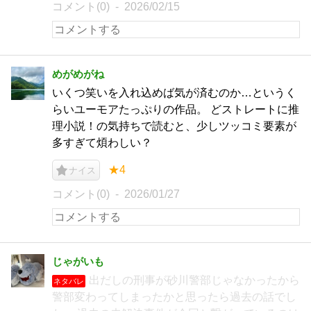
コメント(0)
2026/02/15
めがめがね
いくつ笑いを入れ込めば気が済むのか…というく
らいユーモアたっぷりの作品。 どストレートに推
理小説！の気持ちで読むと、少しツッコミ要素が
多すぎて煩わしい？
★4
ナイス
コメント(0)
2026/01/27
じゃがいも
出だしの刑事が砂川警部じゃなかったから
ネタバレ
警部変わってしまったかと思ったら過去の話でし