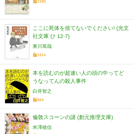
1580
ここに死体を捨てないでください! (光文
社文庫 ひ 12-7)
東川篤哉
1914
本を読むのが超速い人の頭の中ってど
うなってんの殺人事件
白井智之
864
倫敦スコーンの謎 (創元推理文庫)
米澤穂信