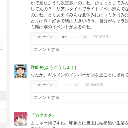
かで見たような設定多いのよね。ひょっとしてみ
してんの？ リアルタイムでライトノベル読んで
のよね。とりあえずみんな夏休みにはコミケ（み
とりはＢＬ好きで胸は大きいほう。自分がキャラ
ミ期は別のイベントがあるのね。
ナイス
★4
コメント(
0
)
2019/07/14
洋紅色(ようこうしょく)
なんか、ギルメンのメンバーが回を王ごとに壊れ
ナイス
コメント(
0
)
2019/02/25
「カクカク」
ましゅー回ですね。印象とは裏腹に結構酷い生活