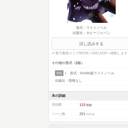
形式：ライトノベル
出版社：ホビージャパン
試し読みする
※電子書籍ストアBOOK☆WALKERへ移動します
その他の形式（β版）
形式：Kindle版ライトノベル
登録
1
出版社：情報なし
本の詳細
登録数
133
登録
ページ数
251
ページ