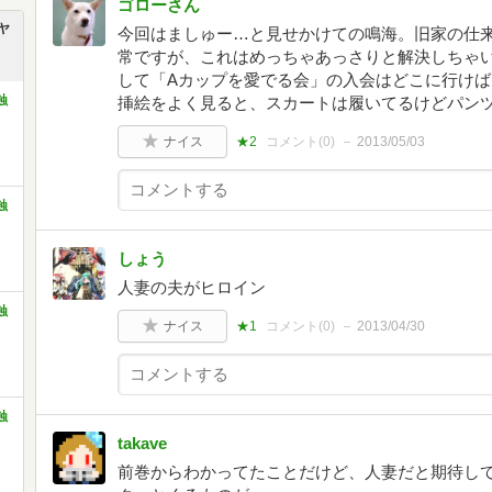
ゴローさん
ヤ
今回はましゅー…と見せかけての鳴海。旧家の仕
常ですが、これはめっちゃあっさりと解決しちゃ
して「Aカップを愛でる会」の入会はどこに行け
蝕
挿絵をよく見ると、スカートは履いてるけどパンツは
ナイス
★2
コメント(
0
)
2013/05/03
蝕
しょう
人妻の夫がヒロイン
蝕
ナイス
★1
コメント(
0
)
2013/04/30
蝕
takave
前巻からわかってたことだけど、人妻だと期待し