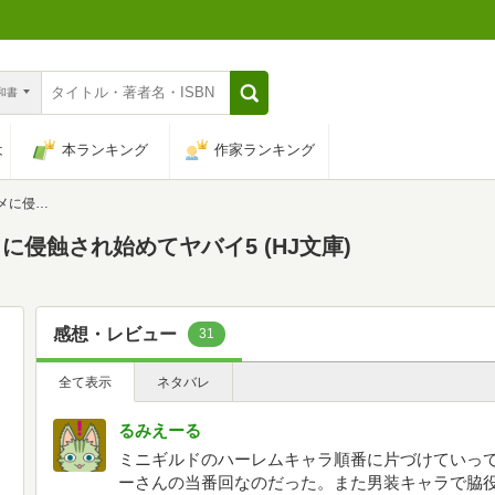
n和書
は
本ランキング
作家ランキング
(HJ文庫)
侵蝕され始めてヤバイ5 (HJ文庫)
感想・レビュー
31
全て表示
ネタバレ
るみえーる
ミニギルドのハーレムキャラ順番に片づけていっ
ーさんの当番回なのだった。また男装キャラで脇