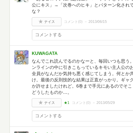
公にキス」→「次巻へのヒキ」とパターン化されて
な？
ナイス
コメント(
0
)
2013/06/15
KUWAGATA
なんでこれ読んでるのかなーと、毎回いつも思う
ンラインの中に引きこもっているキモい主人公の
全員がなんだか気持ち悪く感じてしまう。何とか共
け。最後の反則技的な結果は正直がっかり。ギャ
か許せましたけれど。6巻まで手元にあるのでそこ
どうしたものか…。
ナイス
★1
コメント(
0
)
2013/05/29