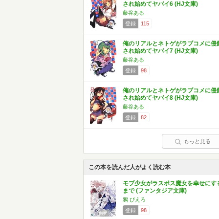
され始めてヤバイ6 (HJ文庫)
藤谷ある
登録
115
俺のリアルとネトゲがラブコメに侵
され始めてヤバイ7 (HJ文庫)
藤谷ある
登録
98
俺のリアルとネトゲがラブコメに侵
され始めてヤバイ8 (HJ文庫)
藤谷ある
登録
82
もっと見る
この本を読んだ人がよく読む本
モブ少女がラスボス魔女を幸せにす
まで (ファンタジア文庫)
鴉 ぴえろ
登録
98