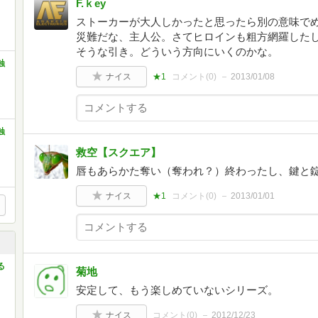
F.ｋey
ストーカーが大人しかったと思ったら別の意味で
災難だな、主人公。さてヒロインも粗方網羅した
そうな引き。どういう方向にいくのかな。
蝕
ナイス
★1
コメント(
0
)
2013/01/08
蝕
救空【スクエア】
唇もあらかた奪い（奪われ？）終わったし、鍵と
ナイス
★1
コメント(
0
)
2013/01/01
る
菊地
安定して、もう楽しめていないシリーズ。
ナイス
コメント(
0
)
2012/12/23