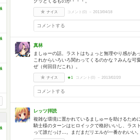
クッとくるものが・・・。
蝕
ナイス
コメント(
0
)
2013/04/18
蝕
真林
ましゅーの話。ラストはちょっと無理やり感があ
これからいろいろ関わってくるのかな？みんな可
ぜ（何回目だこれ）。
蝕
ナイス
★1
コメント(
0
)
2013/02/20
レッツ拝読
複雑な環境に置かれているましゅーを助けるため
騎士様のターンはヒロイックで格好いいし、ラス
蝕
って誰だっけ…。まだまだリエルが一番かわいい