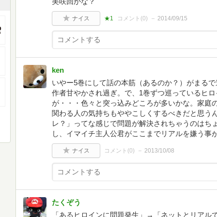
美咲回かな？
ナイス
★1
コメント(
0
)
2014/09/15
ken
いやー5巻にして話の本筋（あるのか？）がまるで
作者甘やかされ過ぎ。で、1巻ずつ巡っているヒロ
が・・・色々と突っ込みどころが多いかな。家庭
関わる人の気持ちもややこしくするべきだと思う
レ？」ってな感じで問題が解決されちゃうのはち
し、イマイチ主人公君がここまでリアルを嫌う事
ナイス
コメント(
0
)
2013/10/08
たくぞう
「あるヒロインに問題発生」→「ネットとリアル