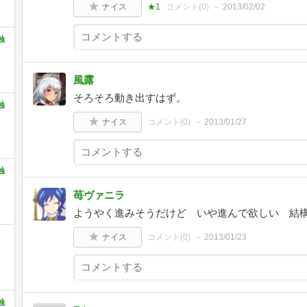
ナイス
★1
コメント(
0
)
2013/02/02
蝕
風露
そろそろ動き出すはず。
蝕
ナイス
コメント(
0
)
2013/01/27
蝕
苺ヴァニラ
ようやく進みそうだけど いや進んで欲しい 結
ナイス
コメント(
0
)
2013/01/23
蝕