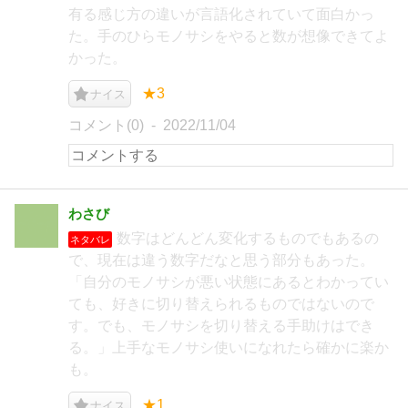
有る感じ方の違いが言語化されていて面白かっ
た。手のひらモノサシをやると数が想像できてよ
かった。
★3
ナイス
コメント(0)
2022/11/04
わさび
数字はどんどん変化するものでもあるの
ネタバレ
で、現在は違う数字だなと思う部分もあった。
「自分のモノサシが悪い状態にあるとわかってい
ても、好きに切り替えられるものではないので
す。でも、モノサシを切り替える手助けはでき
る。」上手なモノサシ使いになれたら確かに楽か
も。
★1
ナイス