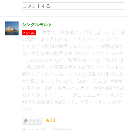
シングルモルト
「数字で（具体的に）話をしよう」と仕事
ネタバレ
の場面でよく言われる。でもそれってどういうこ
とだろう？同値の数字でも人によって感覚は異な
る。大きな桁の数字は本当のところどれぐらいす
ごいのかわからない。数字の感じ方を『大人たば
こ養成講座』の寄藤文平さんの楽しいイラストで
解説してくれている。いろんな想像上の単位に思
わず吹き出しそうになる。1amr（アムロ）=逆ギ
レ度とか、1kh（黄色いハンカチ）=待ち続ける忍
耐力とか。同じ「…。」がコミュニケーション力
=0でも高倉健力=100っていうワードセンスが好
きだ。
★13
ナイス