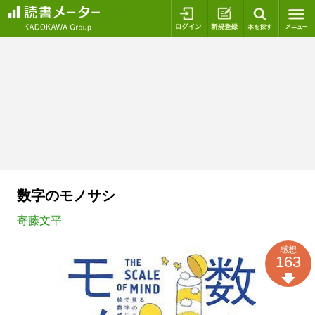
ログイン
新規登録
本を探
数字のモノサシ
寄藤文平
感想
163