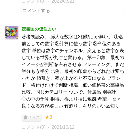
コメント(0)
2022/03/21
読書国の仮住まい
著者初読み。 膨大な数字は3種類しか無い。 ①名
前としての数字 ②計算に使う数字 ③単位のある
数字 単位は数字のチャンネル、変えると数字が表
している世界が丸ごと変わる。 第一印象、最初の
イメージが判断を左右させる フレーミング、まだ
半分もう半分 比例、最初の印象からどれだけ変わ
ったか 値引き、率が上がると不安になる ブラン
ド、格付けだけで判断 相場、低い価格帯の高級品
比較、同じカテゴリー ついで、付属品 別会計、
心の中の予算 損得、得より損に敏感 希望 段々
良くなる方が嬉しい 竹割り、キリのいい区切り
★3
ナイス
コメント(0)
2021/10/12