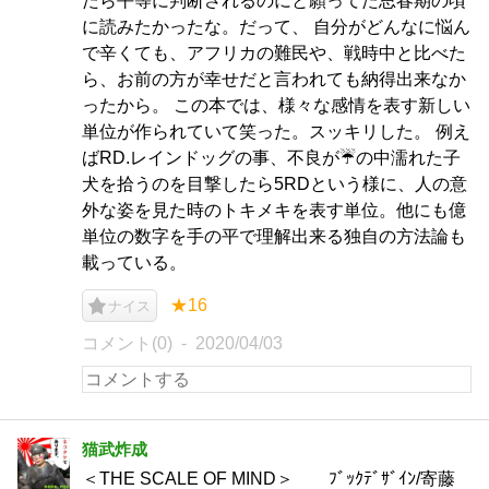
たら平等に判断されるのにと願ってた思春期の頃
に読みたかったな。だって、 自分がどんなに悩ん
で辛くても、アフリカの難民や、戦時中と比べた
ら、お前の方が幸せだと言われても納得出来なか
ったから。 この本では、様々な感情を表す新しい
単位が作られていて笑った。スッキリした。 例え
ばRD.レインドッグの事、不良が☔の中濡れた子
犬を拾うのを目撃したら5RDという様に、人の意
外な姿を見た時のトキメキを表す単位。他にも億
単位の数字を手の平で理解出来る独自の方法論も
載っている。
★16
ナイス
コメント(0)
2020/04/03
猫武炸成
＜THE SCALE OF MIND＞ ﾌﾞｯｸﾃﾞｻﾞｲﾝ/寄藤