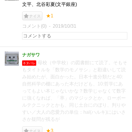
文平、北谷彩夏(文平銀座)
★1
ナイス
コメント(0)
2019/10/31
ナガサワ
母校（中学校）の図書館にて読了。そもそ
ネタバレ
もタイトルを「数学のモノサシ」と勘違いして読
み始めたが、面白かった。日本十進分類だと40:
自然科学の棚にあった本だけども、10:哲学にあ
ってもよい本じゃないかな？数学じゃなくて数字
に強くなれば、「率」のマジックとか、ローボー
ルテクニックとかも、同じ土台にのぼり、判りや
すい／大人の恋愛力の単位：hal(ハルキ)にはいさ
さか疑問が残るが
★3
ナイス