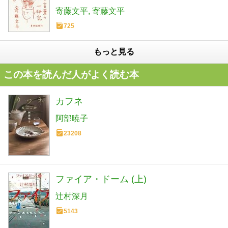
寄藤文平
寄藤文平
725
もっと見る
この本を読んだ人がよく読む本
カフネ
阿部暁子
23208
ファイア・ドーム (上)
辻村深月
5143