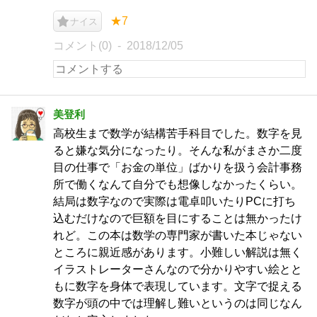
★7
ナイス
コメント(0)
2018/12/05
美登利
高校生まで数学が結構苦手科目でした。数字を見
ると嫌な気分になったり。そんな私がまさか二度
目の仕事で「お金の単位」ばかりを扱う会計事務
所で働くなんて自分でも想像しなかったくらい。
結局は数字なので実際は電卓叩いたりPCに打ち
込むだけなので巨額を目にすることは無かったけ
れど。この本は数学の専門家が書いた本じゃない
ところに親近感があります。小難しい解説は無く
イラストレーターさんなので分かりやすい絵とと
もに数字を身体で表現しています。文字で捉える
数字が頭の中では理解し難いというのは同じなん