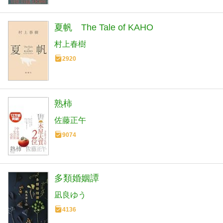
夏帆 The Tale of KAHO
村上春樹
2920
熟柿
佐藤正午
9074
多類婚姻譚
凪良ゆう
4136