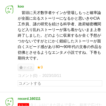
koo
冒頭に天才数学者ケインが登場しもっと確率論
が全面に出るストーリーになるかと思いきやCIA
工作員、謎の研究を続ける科学者、政府秘密機関
など入り乱れストーリーが落ち着かないまま上巻
終了しました。どのように収束するか全く予想が
つかないですがとにかく錯綜したストーリーが面
白くスピード感があり80〜90年代の文春の作品を
彷彿とさせるようなエンタメ小説ですね、下巻も
期待大です。
★9
ナイス
コメント(0)
2023/10/11
record.160111
久しぶりにまた読んで見た。前半で広げた
ネタバレ