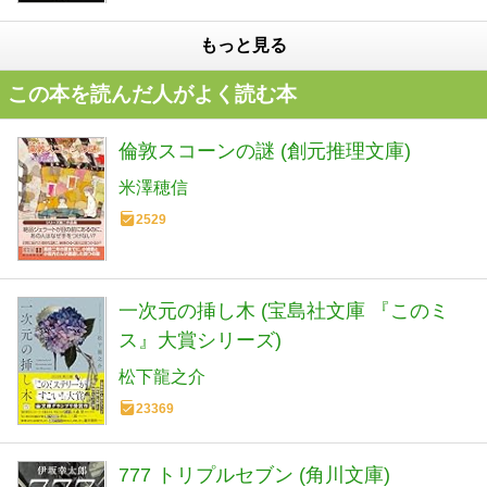
もっと見る
この本を読んだ人がよく読む本
倫敦スコーンの謎 (創元推理文庫)
米澤穂信
2529
一次元の挿し木 (宝島社文庫 『このミ
ス』大賞シリーズ)
松下龍之介
23369
777 トリプルセブン (角川文庫)