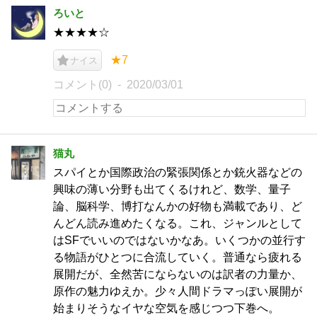
ろいと
★★★★☆
★7
ナイス
コメント(0)
2020/03/01
猫丸
スパイとか国際政治の緊張関係とか銃火器などの
興味の薄い分野も出てくるけれど、数学、量子
論、脳科学、博打なんかの好物も満載であり、ど
んどん読み進めたくなる。これ、ジャンルとして
はSFでいいのではないかなあ。いくつかの並行す
る物語がひとつに合流していく。普通なら疲れる
展開だが、全然苦にならないのは訳者の力量か、
原作の魅力ゆえか。少々人間ドラマっぽい展開が
始まりそうなイヤな空気を感じつつ下巻へ。