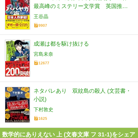
最高峰のミステリー文学賞 英国推理
作家協会賞(ダガー賞） (河出文庫 お 46-
王谷晶
1)
9907
成瀬は都を駆け抜ける
宮島未奈
12677
ネタバレあり 双紋島の殺人 (文芸書・
小説)
下村敦史
1625
数学的にありえない 上 (文春文庫 フ 31-1)をシェア