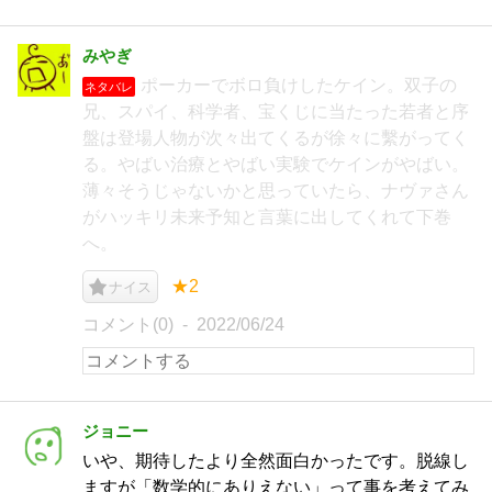
みやぎ
ポーカーでボロ負けしたケイン。双子の
ネタバレ
兄、スパイ、科学者、宝くじに当たった若者と序
盤は登場人物が次々出てくるが徐々に繫がってく
る。やばい治療とやばい実験でケインがやばい。
薄々そうじゃないかと思っていたら、ナヴァさん
がハッキリ未来予知と言葉に出してくれて下巻
へ。
★2
ナイス
コメント(0)
2022/06/24
ジョニー
いや、期待したより全然面白かったです。脱線し
ますが「数学的にありえない」って事を考えてみ