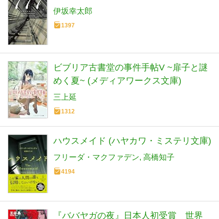
伊坂幸太郎
1397
ビブリア古書堂の事件手帖V ~扉子と謎
めく夏~ (メディアワークス文庫)
三上延
1312
ハウスメイド (ハヤカワ・ミステリ文庫)
フリーダ・マクファデン
高橋知子
4194
『ババヤガの夜』日本人初受賞 世界