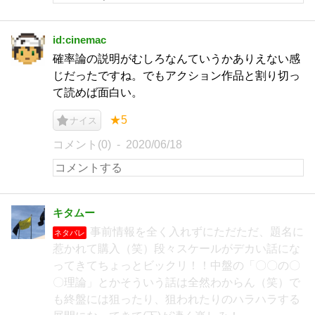
id:cinemac
確率論の説明がむしろなんていうかありえない感
じだったですね。でもアクション作品と割り切っ
て読めば面白い。
★5
ナイス
コメント(0)
2020/06/18
キタムー
事前情報を全く入れずにただただ、題名に
ネタバレ
惹かれて購入（笑）段々スケールがデカい話にな
ってきてちょっとビックリ！！中盤の「〇〇の〇
〇理論」とかそういう話は全然わからん（笑）で
も終盤には狙ったり、狙われたりのハラハラする