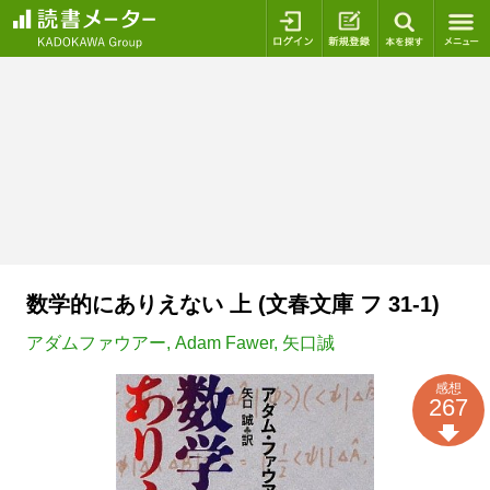
ログイン
新規登録
本を探
数学的にありえない 上 (文春文庫 フ 31-1)
アダムファウアー
,
Adam Fawer
,
矢口誠
感想
267