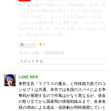
風呂敷を後半で回収していく疾走感と、結末に向
けて各自の行動が密に絡まっていく流れが好み。
ジュリアの言う、もっと大きな流れというのは、
このような物語が色々な場所で起こっていたりす
るのかなと思った。すべてを知っているというの
は、何も知らないのと同じ。
★1
ナイス
コメント(0)
2023/08/10
LUNE MER
東野圭吾「ラプラスの魔女」と特殊能力面でのコ
ンセプトは共通。本作では各国のスパイによる争
奪戦が展開するので作風はかなり異なるが。借金
の取り立てから国家間の情報戦絡みまで、各者各
様の理由による逃走・追跡劇が同時展開していく