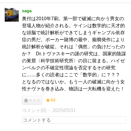
saga
奥付は2010年7刷。第一部で破滅に向かう男女の
登場人物が紹介される。ケインは数学的に天才的
な頭脳で統計解析ができてしまうギャンブル依存
症の男だ。ポーカー賭博の最中、癲癇発作により
統計解析が破綻。それは「偶然」の負けだったの
か？ Dr.トヴァスキーの謎の研究は、国家的陰謀
の巣窟〈科学技術研究所〉の目に留まる。ハイゼ
ンベルクの不確定性理論を否定するその研究
に……多くの読者はここで「数学的」に？？？
となるのではないか。もう一人の破滅に向かう女
性ナヴァを巻き込み、物語は一大転機を迎えた！
★44
ナイス
コメント(0)
2025/05/31