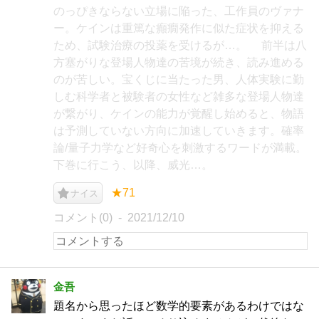
のっぴきならない立場に陥った、工作員のヴァナ
ー。ケインは重篤な癲癇発作に似た症状を抑える
ため、試験治療の投薬を受けるが…。 前半は八
方塞がりな登場人物達の苦境が続き、読み進める
のが苦しい。宝くじに当たった男、人体実験に勤
しむ科学者と被験者の女性など雑多な登場人物達
が繋がり、ケインの能力が覚醒し始めると、物語
は予測していない方向に加速していきます。確率
論/量子力学など好奇心を刺激するワードが満載。
下巻に行こう、以降、威光…。
★71
ナイス
コメント(0)
2021/12/10
金吾
題名から思ったほど数学的要素があるわけではな