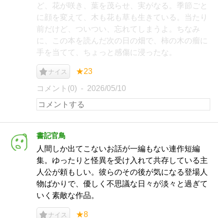
ど、花が咲き、葉を茂らせ、実がなる。季節ごと
に顔を変えて、木も花も草も生きている。当たり
前だけど、ついつい、忘れてしまうよ。ちなみ
に、この本を読んだ次の日の畑で、柿の木の瘤に
手を当てて、ちょっと感傷に浸ったな。
★23
ナイス
コメント(0)
2026/05/10
書記官鳥
人間しか出てこないお話が一編もない連作短編
集。ゆったりと怪異を受け入れて共存している主
人公が頼もしい。彼らのその後が気になる登場人
物ばかりで、優しく不思議な日々が淡々と過ぎて
いく素敵な作品。
★8
ナイス