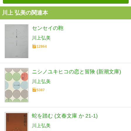
川上 弘美の関連本
センセイの鞄
川上弘美
12864
ニシノユキヒコの恋と冒険 (新潮文庫)
川上弘美
5387
蛇を踏む (文春文庫 か 21-1)
川上弘美