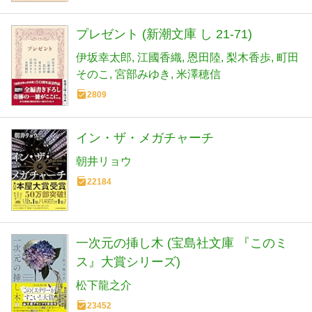
プレゼント (新潮文庫 し 21-71)
伊坂幸太郎
江國香織
恩田陸
梨木香歩
町田
そのこ
宮部みゆき
米澤穂信
2809
イン・ザ・メガチャーチ
朝井リョウ
22184
一次元の挿し木 (宝島社文庫 『このミ
ス』大賞シリーズ)
松下龍之介
23452