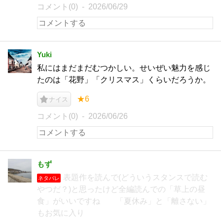
コメント(0)
2026/06/29
Yuki
私にはまだまだむつかしい。せいぜい魅力を感じ
たのは「花野」「クリスマス」くらいだろうか。
★6
ナイス
コメント(0)
2026/06/26
もず
表題作を読んで(どういうスタンスで読む
ネタバレ
やつだ？)と思ったけど全編読んでの「草上の昼
食」がいいですね 「夏休み」と「離さない」
もお気に入り