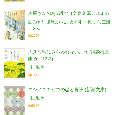
本屋さんのある街で (文春文庫 ふ 53-2)
凪良ゆう
瀬尾まいこ
坂木司
一穂ミチ
三浦
しをん
2727
大きな鳥にさらわれないよう (講談社文
庫 か 113-3)
川上弘美
1440
ニシノユキヒコの恋と冒険 (新潮文庫)
川上弘美
5387