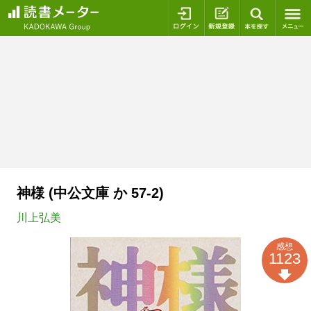
ログイン
新規登録
本を探
神様 (中公文庫 か 57-2)
川上弘美
感想
1123