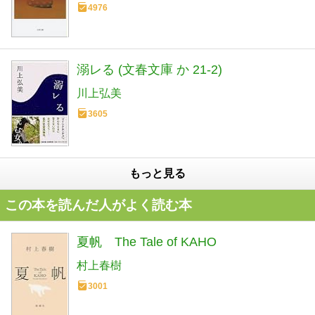
4976
溺レる (文春文庫 か 21-2)
川上弘美
3605
もっと見る
この本を読んだ人がよく読む本
夏帆 The Tale of KAHO
村上春樹
3001