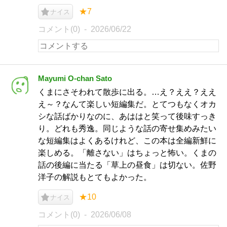
★7
ナイス
コメント(0)
2026/06/22
Mayumi O-chan Sato
くまにさそわれて散歩に出る。…え？ええ？ええ
え～？なんて楽しい短編集だ。とてつもなくオカ
シな話ばかりなのに、あははと笑って後味すっき
り。どれも秀逸。同じような話の寄せ集めみたい
な短編集はよくあるけれど、この本は全編新鮮に
楽しめる。「離さない」はちょっと怖い。くまの
話の後編に当たる「草上の昼食」は切ない。佐野
洋子の解説もとてもよかった。
★10
ナイス
コメント(0)
2026/06/08