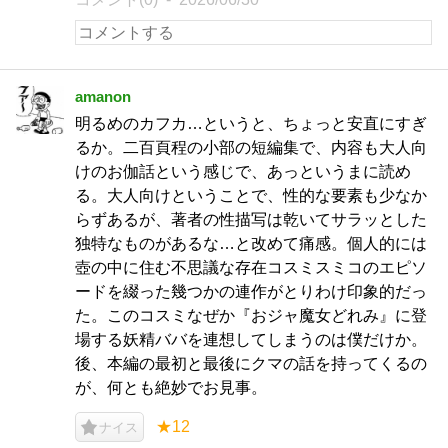
amanon
明るめのカフカ…というと、ちょっと安直にすぎ
るか。二百頁程の小部の短編集で、内容も大人向
けのお伽話という感じで、あっというまに読め
る。大人向けということで、性的な要素も少なか
らずあるが、著者の性描写は乾いてサラッとした
独特なものがあるな…と改めて痛感。個人的には
壺の中に住む不思議な存在コスミスミコのエピソ
ードを綴った幾つかの連作がとりわけ印象的だっ
た。このコスミなぜか『おジャ魔女どれみ』に登
場する妖精ババを連想してしまうのは僕だけか。
後、本編の最初と最後にクマの話を持ってくるの
が、何とも絶妙でお見事。
★12
ナイス