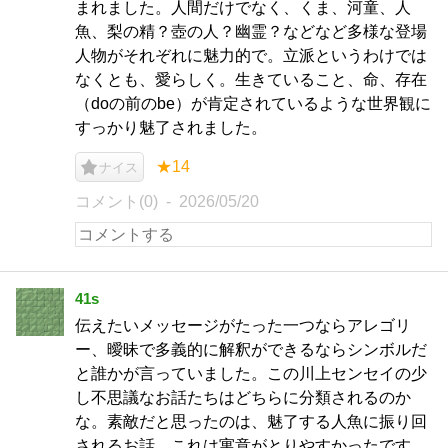
まれました。人間だけでなく、くま、河童、人
魚、梨の精？壺の人？幽霊？などなど多様な登場
人物がそれぞれに魅力的で。立派というわけでは
なくとも、愛らしく。生きていること、命、存在
（doの前のbe）が肯定されているような世界観に
すっかり魅了されました。
★14
ナイス
コメント(0)
2026/05/20
41s
伝えたいメッセージがたった一つならアレゴリ
ー、曖昧で多義的に解釈ができるならシンボルだ
と誰かが言っていました。この川上センセイの少
し不思議なお話たちはどちらに分類されるのか
な。素敵だと思ったのは、魅了する人魚に振り回
されるお話。これは寓意がとりやすかったです。