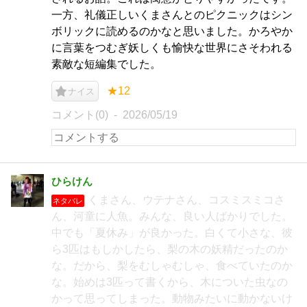
一方、礼儀正しいくまさんとのピクニックはシン
ボリックに読めるのかなと思いました。かろやか
に言葉をつむぎ妖しくも愉快な世界にさそわれる
素敵な短編集でした。
★12
ナイス
コメント(0)
2026/05/19
ひらけん
くまさん、ウテナさん、コスミスミコさ
ネタバレ
ん、河童に人魚。みんな、良い人ばかりでした。
中でも「夏休み」が良かった。白くて小さな、彼
ら3匹はもしかしたら、梨の木の妖精だったのか
な。だから、梨をむしゃむしゃ、食べていたのか
な。始めは3匹って書くから、木についた虫なの
かって思ってしまった。動物みたいに動かないけ