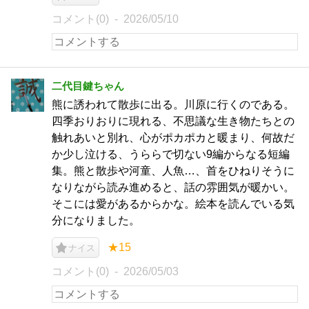
コメント(0)
2026/05/10
二代目鍵ちゃん
熊に誘われて散歩に出る。川原に行くのである。
四季おりおりに現れる、不思議な生き物たちとの
触れあいと別れ、心がポカポカと暖まり、何故だ
か少し泣ける、うららで切ない9編からなる短編
集。熊と散歩や河童、人魚…、首をひねりそうに
なりながら読み進めると、話の雰囲気が暖かい。
そこには愛があるからかな。絵本を読んでいる気
分になりました。
★15
ナイス
コメント(0)
2026/05/03