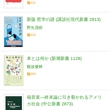
112
新版 哲学の謎 (講談社現代新書 2813)
野矢茂樹
123
本とは何か (新潮新書 1128)
難波優輝
263
福音派―終末論に引き裂かれるアメリ
カ社会 (中公新書 2873)