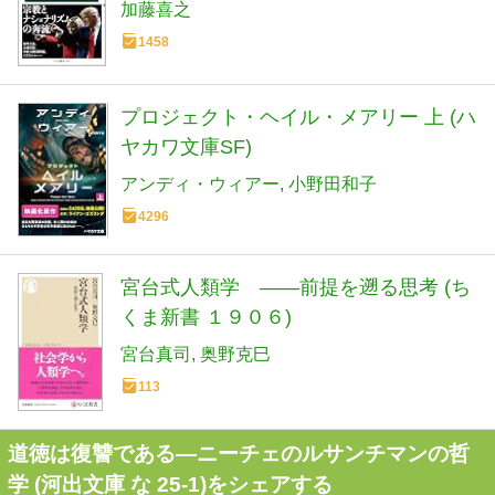
加藤喜之
1458
プロジェクト・ヘイル・メアリー 上 (ハ
ヤカワ文庫SF)
アンディ・ウィアー
小野田和子
4296
宮台式人類学 ――前提を遡る思考 (ち
くま新書 １９０６)
宮台真司
奥野克巳
113
道徳は復讐である―ニーチェのルサンチマンの哲
学 (河出文庫 な 25-1)をシェアする