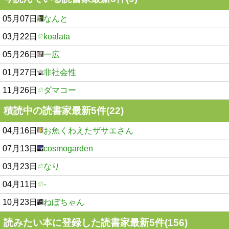
05月07日
なんと
03月22日
koalata
05月26日
一広
01月27日
非社会性
11月26日
ダマコー
積読中の読書家最新5件(22)
04月16日
お魚くわえたザサエさん
07月13日
cosmogarden
03月23日
なり
04月11日
-
10月23日
ねぼちゃん
読みたい本に登録した読書家最新5件(156)