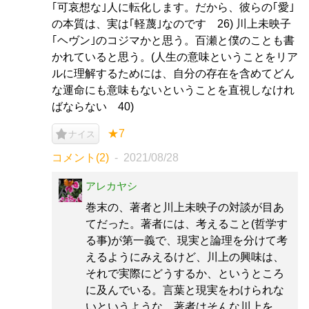
｢可哀想な｣人に転化します。だから、彼らの｢愛｣
の本質は、実は｢軽蔑｣なのです 26) 川上未映子
｢ヘヴン｣のコジマかと思う。百瀬と僕のことも書
かれていると思う。(人生の意味ということをリア
ルに理解するためには、自分の存在を含めてどん
な運命にも意味もないということを直視しなけれ
ばならない 40)
★7
ナイス
コメント(2)
2021/08/28
アレカヤシ
巻末の、著者と川上未映子の対談が目あ
てだった。著者には、考えること(哲学す
る事)が第一義で、現実と論理を分けて考
えるようにみえるけど、川上の興味は、
それで実際にどうするか、というところ
に及んでいる。言葉と現実をわけられな
いというような。著者はそんな川上を、