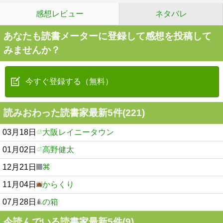
感想レビュー
ネタバレ
あなたも読書メーターに登録して感想を投稿して
みませんか？
今すぐ登録する（無料）
読みおわった読書家最新5件(221)
03月18日
大阪レイニータウン
01月02日
高野健太
12月21日
⌘
11月04日
からくり
07月28日
の箱
今読んでいる読書家最新5件(9)