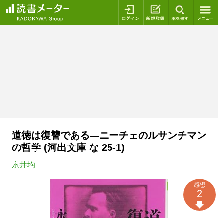
ログイン
新規登録
本を探
道徳は復讐である―ニーチェのルサンチマン
の哲学 (河出文庫 な 25-1)
永井均
感想
2