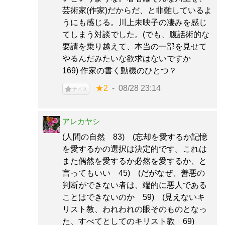
芸術家(作家)だからだ、と非難しているよ
うにも感じる。川上未映子の凄みを感じ
てしまう対談でした。(でも、腹話術的な
要請を乗り越えて、本当の一部を見せて
やるんだみたいな欲求はないですか
169) 作家の書く動機のひとつ？
★2
08/28 23:14
ナイス
アレカヤシ
(人間の自然 83) (忘却を愛するか記憶
を愛するかの選択は決定的です。これは
また偶然を愛するか必然を愛するか、と
言ってもいい 45) (だがなぜ、善悪の
判断ができない者は、端的に悪人である
ことはできないのか 59) (見えないキ
リスト教、われわれの眼そのものとなっ
た、すべてとしてのキリスト教 69)