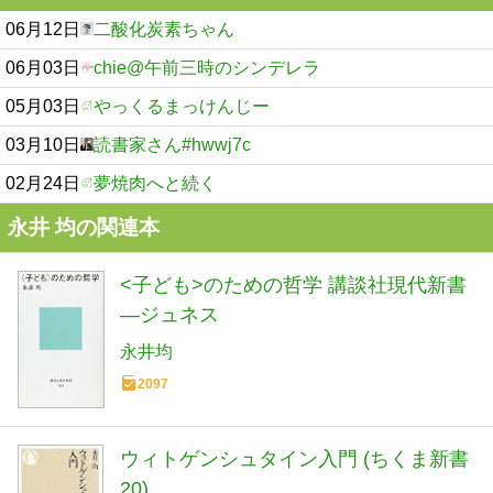
06月12日
二酸化炭素ちゃん
06月03日
chie@午前三時のシンデレラ
05月03日
やっくるまっけんじー
03月10日
読書家さん#hwwj7c
02月24日
夢焼肉へと続く
永井 均の関連本
<子ども>のための哲学 講談社現代新書
―ジュネス
永井均
2097
ウィトゲンシュタイン入門 (ちくま新書
20)