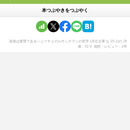
本つぶやきをつぶやく
道徳は復讐である―ニーチェのルサンチマンの哲学 (河出文庫 な 25-1)
の
評
価
51
％
感想・レビュー
2
件