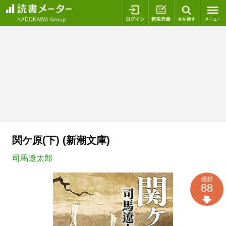
ログイン
新規登録
本を探
関ケ原(下) (新潮文庫)
司馬遼太郎
感想
88