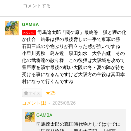
GAMBA
司馬遼太郎「関ケ原」最終巻 狐と狸の化
ネタバレ
か仕合 結果は狸の最後脅しの一手で東軍の勝
石田三成の小物ぶりが目立った感が強いですね
小早川秀秋 島左近 黒田如水 大谷吉継 その
他の武将達の散り様 この後狸は大阪城を攻めて
豊臣家を潰す最後の戦い大阪の冬・夏の陣が待ち
受ける事になるんですけど大阪方の主役は真田幸
村になって行くんですね
★25
ナイス
コメント(1)
2025/08/26
GAMBA
司馬遼太郎の戦国時代物としてはすでに