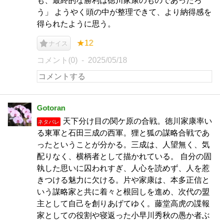
も、最終的な勝利は徳川家康のものであったろ
う」 ようやく頭の中が整理できて、より納得感を
得られたように思う。
★12
ナイス
コメント(0)
2025/05/18
Gotoran
天下分け目の関ケ原の合戦。徳川家康率い
ネタバレ
る東軍と石田三成の西軍。狸と狐の謀略合戦であ
ったということが分かる。三成は、人望無く、気
配りなく、横柄者として描かれている。 自分の固
執した思いに囚われすぎ、人心を読めず、人を惹
きつける魅力に欠ける。片や家康は、本多正信と
いう謀略家と共に着々と根回しを進め、次代の盟
主として自己を創りあげてゆく。藤堂高虎の諜報
家としての役割や寝返った小早川秀秋の愚か者ぶ