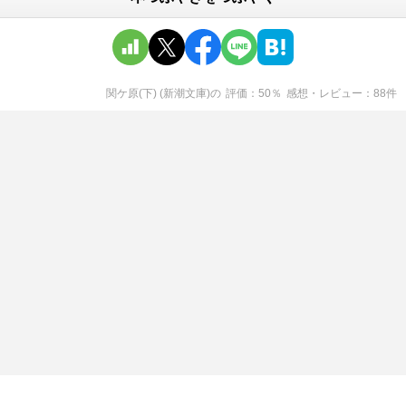
関ケ原(下) (新潮文庫)
の
評価
50
％
感想・レビュー
88
件