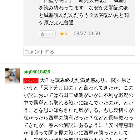
「国盗り物語」「新史太閤記」「城塞」
を読み終わってます なぜか太閤記のあ
と城塞読んだんだろう？太閤記のあと関
ケ原だよね普通
★6
08/27 08:50
ナイス
sig05010426
大作を読み終えた満足感あり。 関ヶ原と
ネタバレ
いうと「天下分け目の」と言われてきたが、この
小説においては石田三成側がいかに不利な戦況の
中で暴挙とも取れる戦いに臨んでいたのか、とい
うことを思い知らされた気がする。もし裏切りが
なかったら西軍の勝利だった？などと長年教わっ
てきたが、巻末の解説にあるように「安国寺恵瓊
が頑張って関ヶ原の戦いに西軍が勝ったとして