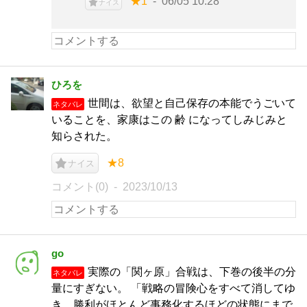
★1
06/05 10:28
ナイス
ひろを
世間は、欲望と自己保存の本能でうごいて
ネタバレ
いることを、家康はこの 齢 になってしみじみと
知らされた。
★8
ナイス
コメント(0)
2023/10/13
go
実際の「関ヶ原」合戦は、下巻の後半の分
ネタバレ
量にすぎない。 「戦略の冒険心をすべて消してゆ
き、勝利がほとんど事務化するほどの状態にまで