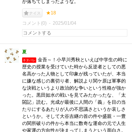
が落ちてしまったような。
★18
ナイス
コメント(0)
2025/01/04
夏
金吾～！小早川秀秋といえば中学生の時に
ネタバレ
歴史の授業を受けていた時から反逆者としての悪
名高かった人物として印象が残っていたが、本当
に嫌な感じの裏切り者、解説より関ケ原は軍事的
な決戦というより政治的な争いという性格が強か
った。黒田如水の戦いを見てみたかったな、「太
閤記」読む。光成が最後に人間の「義」を目の当
たりにするあたりが人の不思議さというか哀しさ
というか。そして大谷吉継の首の件や盛親・一豊
の関所破りの件から本当に数奇な運命の元で人生
や家運の方向性が決まってしまうという面白さ。