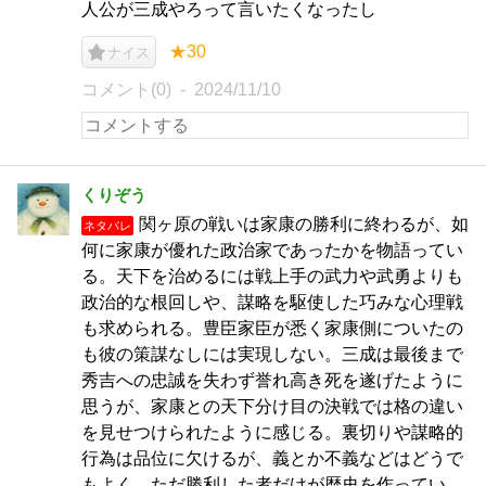
人公が三成やろって言いたくなったし
★30
ナイス
コメント(0)
2024/11/10
くりぞう
関ヶ原の戦いは家康の勝利に終わるが、如
ネタバレ
何に家康が優れた政治家であったかを物語ってい
る。天下を治めるには戦上手の武力や武勇よりも
政治的な根回しや、謀略を駆使した巧みな心理戦
も求められる。豊臣家臣が悉く家康側についたの
も彼の策謀なしには実現しない。三成は最後まで
秀吉への忠誠を失わず誉れ高き死を遂げたように
思うが、家康との天下分け目の決戦では格の違い
を見せつけられたように感じる。裏切りや謀略的
行為は品位に欠けるが、義とか不義などはどうで
もよく、ただ勝利した者だけが歴史を作ってい