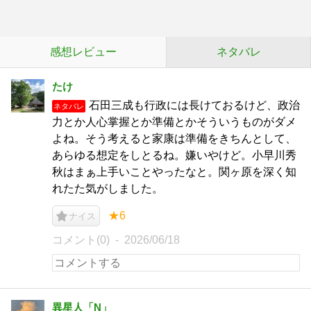
感想レビュー
ネタバレ
たけ
石田三成も行政には長けておるけど、政治
ネタバレ
力とか人心掌握とか準備とかそういうものがダメ
よね。そう考えると家康は準備をきちんとして、
あらゆる想定をしとるね。嫌いやけど。小早川秀
秋はまぁ上手いことやったなと。関ヶ原を深く知
れたた気がしました。
★6
ナイス
コメント(0)
2026/06/18
異星人「N」