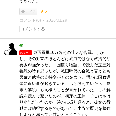
であった。
★6
ナイス
コメント(0)
2026/01/29
俊
東西両軍10万超えの壮大な合戦。しか
ネタバレ
し、その対立のほとんどは武力ではなく政治的な
要素が強かった。「国盗り物語」で読んだ道三対
義龍の時も思ったが、戦国時代の合戦と言えども
民衆と武将の支持率がものを言う、謂わば国政選
挙に近い事が起きている。…と考えていたら、巻
末の解説にも同様のことが書かれていた。この解
説を読んで驚いたのが、初芽の正体。そこはやは
り小説だったのか。確かに振り返ると、彼女の行
動には納得するものがあった。小説で歴史を勉強
しようと思っても甘いと言うことか。