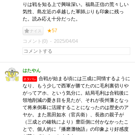
りは戦を知る上で興味深い。福島正信の荒々しい
気性、島左近の卓越した軍師ぶりも印象に残っ
た。読み応え十分だった。
★57
ナイス
コメント(0)
2025/04/04
はたやん
合戦が始まる頃には三成に同情するように
ネタバレ
なり、もう少しで西軍が勝てたのに毛利裏切りや
がってアホ、という気分に。結局毛利は合戦後に
領地削減の憂き目を見たが、それが長州藩となっ
て将来倒幕に活躍することになったのは歴史のア
ヤか。また黒田如水（官兵衛）、長政の親子が
（三成との確執により）豊臣側に付かなかったこ
とで、個人的に『播磨灘物語』の印象より好感度