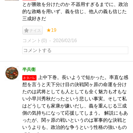
とが勝敗を分けたのか 不器用すぎるまでに、政治
的な政略を用いず、義を信じ、他人の義も信じた
三成好きだ
★19
ナイス
コメント(0)
2026/02/16
半兵衛
上中下巻。長いようで短かった。率直な感
ネタバレ
想を言うと天下分け目の決戦関ヶ原の命運を分け
たのは武将としても人としても全く魅力も才もな
い小早川秀秋だったという悲しい事実。そして私
はどうしても家康が嫌いだし、義を重んじる三成
側の気持ちになって応援してしまう。 解説にもあ
ったが、関ヶ原の戦いというのは軍事的な決戦と
いうよりも、政治的な争うという性格の強いもの