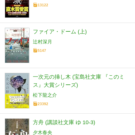
13122
ファイア・ドーム (上)
辻村深月
5147
一次元の挿し木 (宝島社文庫 『このミ
ス』大賞シリーズ)
松下龍之介
23392
方舟 (講談社文庫 ゆ 10-3)
夕木春央