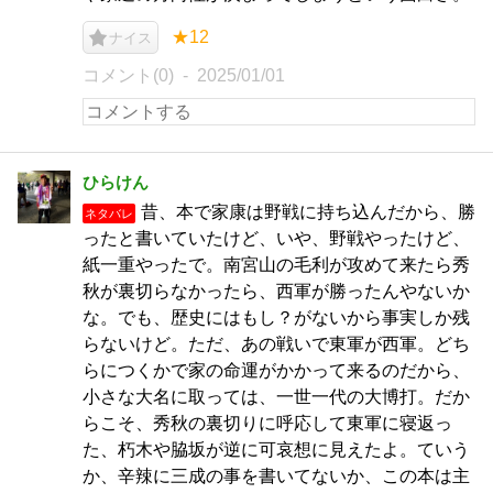
★12
ナイス
コメント(0)
2025/01/01
ひらけん
昔、本で家康は野戦に持ち込んだから、勝
ネタバレ
ったと書いていたけど、いや、野戦やったけど、
紙一重やったで。南宮山の毛利が攻めて来たら秀
秋が裏切らなかったら、西軍が勝ったんやないか
な。でも、歴史にはもし？がないから事実しか残
らないけど。ただ、あの戦いで東軍が西軍。どち
らにつくかで家の命運がかかって来るのだから、
小さな大名に取っては、一世一代の大博打。だか
らこそ、秀秋の裏切りに呼応して東軍に寝返っ
た、朽木や脇坂が逆に可哀想に見えたよ。ていう
か、辛辣に三成の事を書いてないか、この本は主