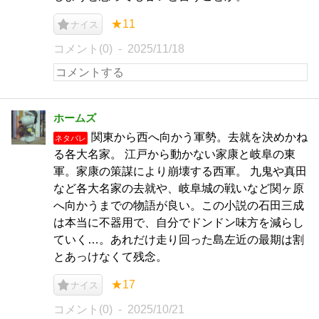
★11
ナイス
コメント(0)
2025/11/18
ホームズ
関東から西へ向かう軍勢。去就を決めかね
ネタバレ
る各大名家。 江戸から動かない家康と岐阜の東
軍。家康の策謀により崩壊する西軍。 九鬼や真田
など各大名家の去就や、岐阜城の戦いなど関ヶ原
へ向かうまでの物語が良い。この小説の石田三成
は本当に不器用で、自分でドンドン味方を減らし
ていく…。あれだけ走り回った島左近の最期は割
とあっけなくて残念。
★17
ナイス
コメント(0)
2025/10/21