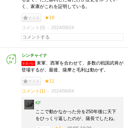
く、家康がこれを証明している。
★18
ナイス
コメント(0)
2024/09/24
シンチャイナ
東軍、西軍を合わせて、多数の戦国武将が
ネタバレ
登場するが、最後、薩摩と毛利は動かず。
★11
ナイス
コメント(1)
2024/06/04
KF
ここで動かなかった分を250年後に天下
をひっくり返したのが、薩長でしたね。