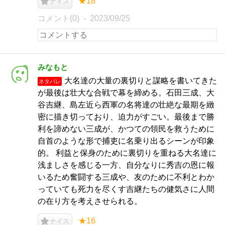
★18
ナイス
コメント(0)
2023/09/25
みなもと
大名達の大量の裏切りと謀略を書いてきた
ネタバレ
が最後は壮大な合戦で幕を締める。石田三成、大
谷吉継、島左近ら西軍の名将達の壮絶な最期を緻
密に描き切っており、迫力がすごい。最後まで勝
利を諦めない三成が、かつての領民を救うために
自首のような形で捕吏に名乗り出るシーンが印象
的。 利益と保身のために裏切りを重ねる大名達に
浅ましさを感じる一方、自分なりに秀吉の恩に報
いるため奮闘する三成や、友のために不利とわか
っていても死力を尽くす吉継たちの健気さに人間
の在り方を考えさせられる。
★16
ナイス