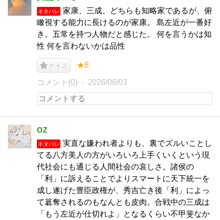
家康、三成、どちらも知略家であるが、俯
ネタバレ
瞰視する能力に長けるのが家康。 島左近が一番好
き。五常を持つ人物だと感じた。 何を言うかは知
性 何を言わないかは品性
★8
ナイス
コメント(0)
2026/06/03
OZ
実直な嫌われ者よりも、裏でズルいことし
ネタバレ
てる八方美人の方がいろいろ上手くいくという現
代社会にも通じる人間社会の哀しさ。諸侯の
「利」に訴えることでよりスマートに天下統一を
成し遂げた豊臣政権が、秀吉亡き後「利」によっ
て簒奪されるのもなんとも皮肉。合戦中の三成は
「もう左近が仕切れよ」となるくらい不甲斐なか