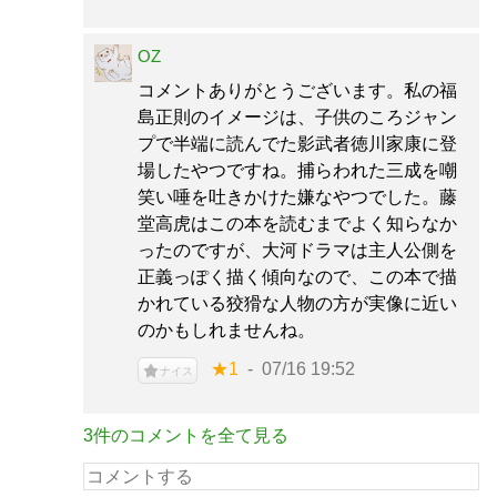
OZ
コメントありがとうございます。私の福
島正則のイメージは、子供のころジャン
プで半端に読んでた影武者徳川家康に登
場したやつですね。捕らわれた三成を嘲
笑い唾を吐きかけた嫌なやつでした。藤
堂高虎はこの本を読むまでよく知らなか
ったのですが、大河ドラマは主人公側を
正義っぽく描く傾向なので、この本で描
かれている狡猾な人物の方が実像に近い
のかもしれませんね。
★1
07/16 19:52
ナイス
3件のコメントを全て見る