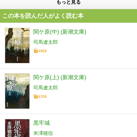
もっと見る
この本を読んだ人がよく読む本
関ケ原(中) (新潮文庫)
司馬遼太郎
4968
関ケ原(上) (新潮文庫)
司馬遼太郎
6358
黒牢城
米澤穂信