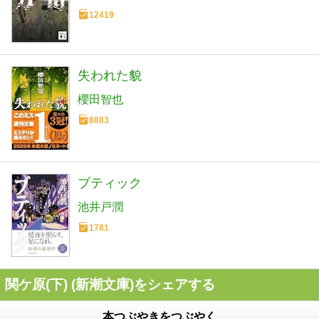
12419
失われた貌
櫻田智也
8883
ブティック
池井戸潤
1781
関ケ原(下) (新潮文庫)をシェアする
本つぶやきをつぶやく