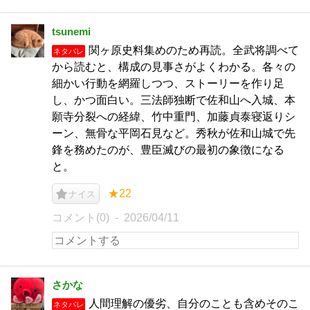
tsunemi
関ヶ原史料集めのため再読。全武将調べて
ネタバレ
から読むと、構成の見事さがよくわかる。各々の
細かい行動を網羅しつつ、ストーリーを作り足
し、かつ面白い。三法師独断で佐和山へ入城、本
願寺分裂への経緯、竹中重門、加藤貞泰寝返りシ
ーン、無骨な平岡石見など。秀秋が佐和山城で先
鋒を務めたのが、豊臣滅びの最初の象徴になる
と。
★22
ナイス
コメント(0)
2026/04/11
さかな
人間理解の優劣、自分のことも含めそのこ
ネタバレ