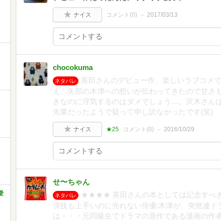
ナイス
コメント(
0
)
2017/03/13
chocokuma
英田さんのデビュー作、楽しいラブコメ
ネタバレ
え、矢部の木津への想いが伝わってきたので甘さ
きなのに浮気するのはダメでしょう…。沢木さん
先輩だったようで疑って申し訳なかったです(笑)
ナイス
★25
コメント(
0
)
2016/10/29
せ〜ちゃん
愛
★★★★ 英田さんの本としては記念すべき
ネタバレ
演技も上手いのに売れない俳優:木津が、突然連ド
は・・・元同級生でドラマの原作である漫画の作者