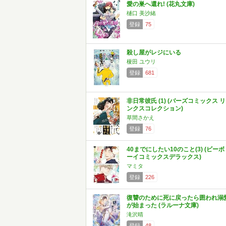
愛の巣へ還れ! (花丸文庫)
樋口 美沙緒
登録
75
殺し屋がレジにいる
榎田 ユウリ
登録
681
非日常彼氏 (1) (バーズコミックス リ
ンクスコレクション)
草間さかえ
登録
76
40までにしたい10のこと(3) (ビーボ
ーイコミックスデラックス)
マミタ
登録
226
復讐のために死に戻ったら囲われ溺
が始まった (ラルーナ文庫)
滝沢晴
登録
48