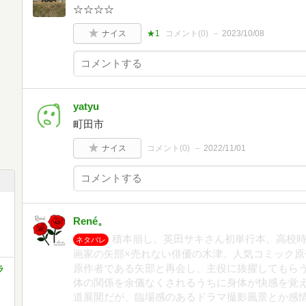
☆☆☆☆
ナイス
★1
コメント(
0
)
2023/10/08
yatyu
町田市
ナイス
コメント(
0
)
2022/11/01
René。
積本崩し。英田サキさん初単行本。高校
ネタバレ
画家の矢部×売れない俳優の木津。人気コミック
原作者である矢部と再会し、主役に抜擢してもら
ラ
体の関係を余儀なくされるうちに身体が快感を覚
道展開だが、臨場感のあるドラマ撮影風景とか感