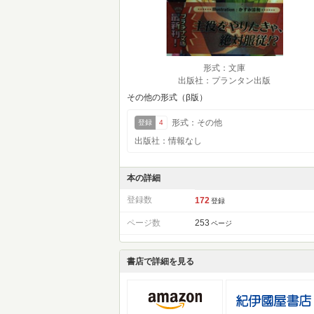
形式：文庫
出版社：プランタン出版
その他の形式（β版）
形式：その他
登録
4
出版社：情報なし
本の詳細
登録数
172
登録
ページ数
253
ページ
書店で詳細を見る