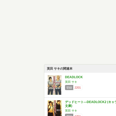
英田 サキの関連本
DEADLOCK
英田 サキ
登録
2201
デッドヒート―DEADLOCK2 (キャ
文庫)
英田 サキ