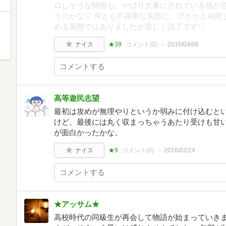
ロしそうな関係も、やはり大事にされている感が
うのかな♡ 何とも不器用な矢部に、アホかと叱咤
】
める展開ではありましたが楽しく読了です♡
ナイス
★39
コメント(
0
)
2016/04/06
高等遊民志望
最初は攻めが無理やりというか弱みに付け込むと
けど、最後には丸く収まっちゃうあたり受けも甘
が面白かったかな。
ナイス
★9
コメント(
0
)
2016/02/14
★アッサム★
高校時代の同級生が再会して物語が始まっていきま