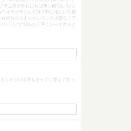
ドラ主役が欲しければ俺に服従しろ｣と
か? オラオラなんだけど時に優しい矢部
それが分かるまでがいろいろ大変💦ドラ
ラハラしつつ2人が上手くいってホッと
ころじゃない場面もギャグに思えて笑っ