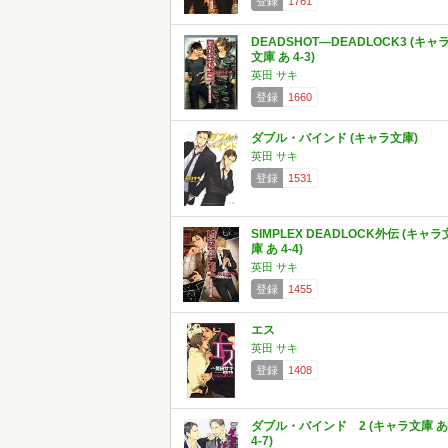
登録
1761
DEADSHOT―DEADLOCK3 (キャ
文庫 あ 4-3)
英田 サキ
登録
1660
ダブル・バインド (キャラ文庫)
英田 サキ
登録
1531
SIMPLEX DEADLOCK外伝 (キャラ
庫 あ 4-4)
英田 サキ
登録
1455
エス
英田 サキ
登録
1408
ダブル・バインド 2 (キャラ文庫 あ
4-7)