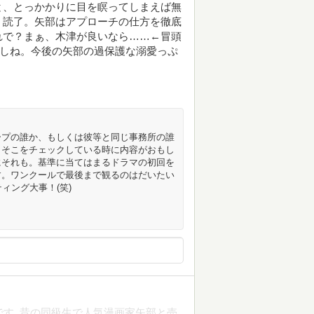
と、とっかかりに目を瞑ってしまえば無
く読了。矢部はアプローチの仕方を徹底
れで？まぁ、木津が良いなら……←冒頭
るしね。今後の矢部の過保護な溺愛っぷ
ープの誰か、もしくは彼等と同じ事務所の誰
。そこをチェックしている時に内容がおもし
にそれも。基準に当てはまるドラマの初回を
す。ワンクールで最後まで観るのはだいたい
ィング大事！(笑)
うです｡昔の同級生で人気漫画家矢部と売