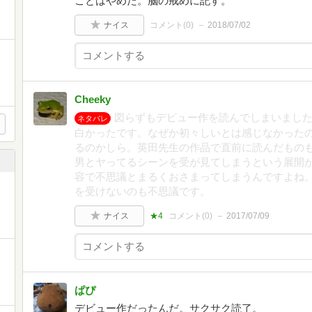
ことはやめた。脳の戒めに記す。
ナイス
コメント(
0
)
2018/07/02
Cheeky
図らずもデビュー作を読んでしまいまし
ネタバレ
白かったです。なぜか初々しいとは感じなかった
るのかしら。英田先生の作品で直前に読んだもの
男とヤってるシーンを受が見てしまうという展開
容で不思議とまるくおさまってしまうんですよね
を受けないのも不思議です。
ナイス
★4
コメント(
0
)
2017/07/09
ぱぴ
デビュー作だったんだ。サクサク読了。