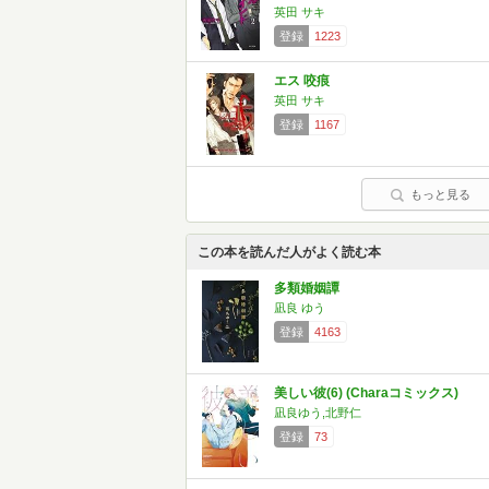
英田 サキ
登録
1223
エス 咬痕
英田 サキ
登録
1167
もっと見る
この本を読んだ人がよく読む本
多類婚姻譚
凪良 ゆう
登録
4163
美しい彼(6) (Charaコミックス)
凪良ゆう,北野仁
登録
73