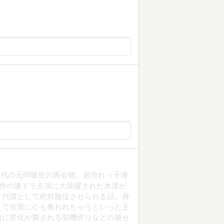
時代の元同級生の再会物。超売れっ子漫
原作の連ドラ主演に大抜擢された木津が
う代償として絶対服従させられる話。身
えて次第に心も奪われちゃうといった王
情に変化が齎される契機作りなどの魅せ