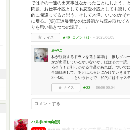
ではその一連の出来事はなかったことにしよう。
問題。お仕事小説としても恋愛小説としても楽し
的に間違ってると思う。そして木津、いいのかそ
に戻る。(笑)王道展開なのは最初から読み取れて
りを思い描きつつの読了。→
ナイス
★46
コメント(
1
)
2025/06/05
みやこ
私が視聴するドラマを選ぶ基準は、推しグル
かが出演しているかいないか。ほぼその一択
ろそう！と引っかかる作品があれば、ついで
全部録画して、あとはふるいにかけていきま
3～4本。……というわけで、私的にはキャステ
ナイス
★22
06/06 00:04
ハル(koto👼🏻‎)
♥♥♥♥♥ 先生はじめての文庫一冊目だそ
ネタバレ