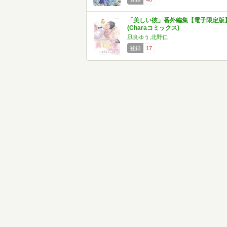
「美しい彼」番外編集【電子限定版
(Charaコミックス)
凪良ゆう,北野仁
登録
17