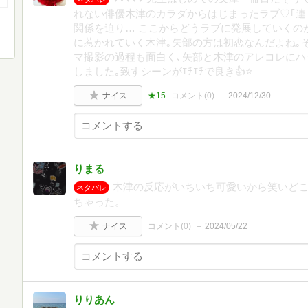
れない俳優木津のカラダからはじまったラブ♡｢連
関係を迫り… ここからどうラブに発展していくの
に惹かれていく木津｡矢部の方は初恋なんだよね｡
マ撮影の過程も面白く､矢部と木津のアレコレにハ
しました｡致すシーンがｴﾁｴﾁで良き👍⭐️
ナイス
★15
コメント(
0
)
2024/12/30
りまる
木津の反応がいちいち可愛いから笑いど
ネタバレ
ちゃった。
ナイス
コメント(
0
)
2024/05/22
りりあん