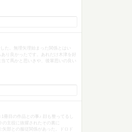
でした。無理矢理始まった関係とはい
もあり良かったです。あれだけ木津を好
は当て馬かと思いきや、後輩思いの良い
1冊目の作品との事♪ 顔も整ってるし
ラの主役に抜擢されたその裏に
:矢部との服従関係があった。ドロド