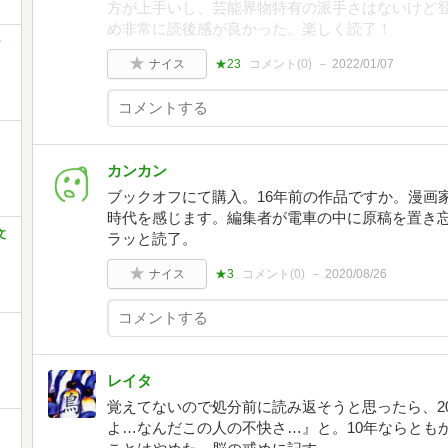
方が上手いし、芸能界物特有の派手さはないけど
め非常に読後感が良かった。楽しく読了！
ラ
ナイス
★23
コメント(
0
)
2022/01/07
カンカン
ブックオフにて購入。16年前の作品ですか。漫画
時代を感じます。編集者が電車の中に原稿を置き
文
ラッと読了。
ナイス
★3
コメント(
0
)
2020/08/26
レイタ
覚えてないので処分前に読み返そうと思ったら、2
よ…なんだこの人の不快さ…』と。10年ならとも