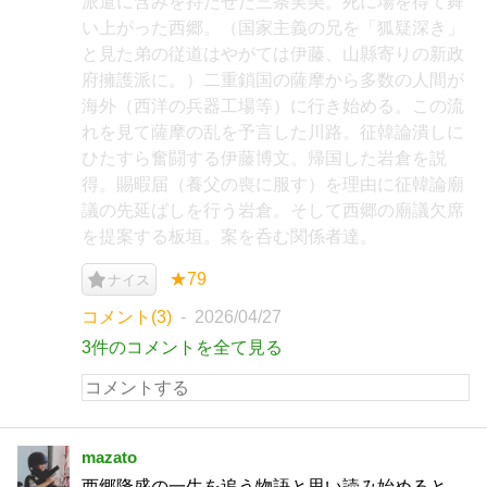
派遣に含みを持たせた三条実美。死に場を得て舞
い上がった西郷。（国家主義の兄を「狐疑深き」
と見た弟の従道はやがては伊藤、山縣寄りの新政
府擁護派に。）二重鎖国の薩摩から多数の人間が
海外（西洋の兵器工場等）に行き始める。この流
れを見て薩摩の乱を予言した川路。征韓論潰しに
ひたすら奮闘する伊藤博文。帰国した岩倉を説
得。賜暇届（養父の喪に服す）を理由に征韓論廟
議の先延ばしを行う岩倉。そして西郷の廟議欠席
を提案する板垣。案を呑む関係者達。
★79
ナイス
コメント(3)
2026/04/27
3件のコメントを全て見る
mazato
西郷隆盛の一生を追う物語と思い読み始めると、