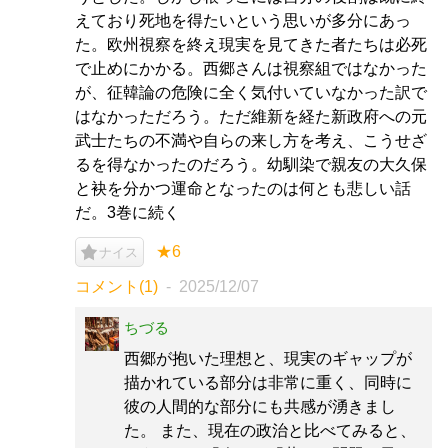
えており死地を得たいという思いが多分にあっ
た。欧州視察を終え現実を見てきた者たちは必死
で止めにかかる。西郷さんは視察組ではなかった
が、征韓論の危険に全く気付いていなかった訳で
はなかっただろう。ただ維新を経た新政府への元
武士たちの不満や自らの来し方を考え、こうせざ
るを得なかったのだろう。幼馴染で親友の大久保
と袂を分かつ運命となったのは何とも悲しい話
だ。3巻に続く
★6
ナイス
コメント(1)
2025/12/07
ちづる
西郷が抱いた理想と、現実のギャップが
描かれている部分は非常に重く、同時に
彼の人間的な部分にも共感が湧きまし
た。 また、現在の政治と比べてみると、