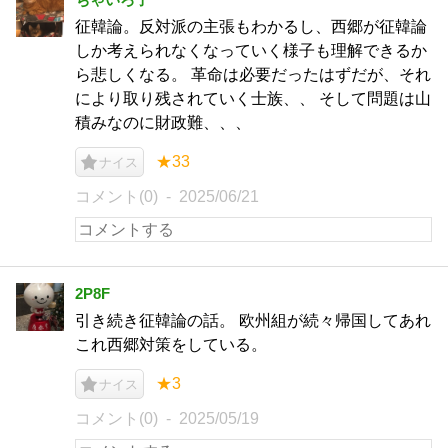
征韓論。反対派の主張もわかるし、西郷が征韓論
しか考えられなくなっていく様子も理解できるか
ら悲しくなる。 革命は必要だったはずだが、それ
により取り残されていく士族、、 そして問題は山
積みなのに財政難、、、
★33
ナイス
コメント(0)
2025/06/21
2P8F
引き続き征韓論の話。 欧州組が続々帰国してあれ
これ西郷対策をしている。
★3
ナイス
コメント(0)
2025/05/19