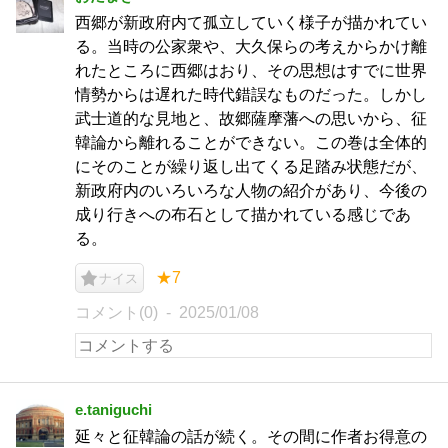
西郷が新政府内て孤立していく様子が描かれてい
る。当時の公家衆や、大久保らの考えからかけ離
れたところに西郷はおり、その思想はすでに世界
情勢からは遅れた時代錯誤なものだった。しかし
武士道的な見地と、故郷薩摩藩への思いから、征
韓論から離れることができない。この巻は全体的
にそのことが繰り返し出てくる足踏み状態だが、
新政府内のいろいろな人物の紹介があり、今後の
成り行きへの布石として描かれている感じであ
る。
★7
ナイス
コメント(0)
2025/01/08
e.taniguchi
延々と征韓論の話が続く。その間に作者お得意の