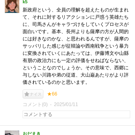
k5
新政府という、全員の理解を超えたものが生まれ
て、それに対するリアクションに戸惑う英雄たち
に、司馬さんがキャラづけをしていくプロセスが
面白いです。基本、長州よりも薩摩の方が人間的
には好きなのかな、と思われるんですが、薩摩の
サッパリした感じが征韓論や西南戦争という暴力
に変換されていくにあたっては、伊藤博文や山縣
有朋の政治力にも一定の評価をせねばならない、
ということなのでしょうか。その意味で、西郷に
与しない川路や弟の従道、大山巌あたりがより評
価されているのかと思います。
★66
ナイス
コメント(0)
2025/01/11
おだまき