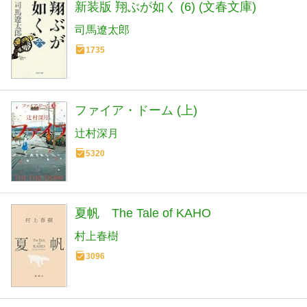
新装版 翔ぶが如く (6) (文春文庫)
司馬遼太郎
1735
ファイア・ドーム (上)
辻村深月
5320
夏帆 The Tale of KAHO
村上春樹
3096