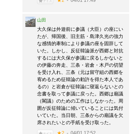
★2
04/01 17:49
ナイス
山田
大久保は外遊前に参議（大臣）の座にい
たが、帰国後、旧主筋・島津久光の強力
な感情的牽制により参議の座を固辞して
いた。しかし、反征韓論派が西郷と対抗
するには大久保が参議に戻るしかないと
の伊藤の奔走、三条・岩倉・木戸の切望
を受け入れ、三条（元は留守組の西郷を
宥めるため征韓論の勅許を得た本人であ
るの）と岩倉が征韓論に寝返らないとの
念書を取って参議に戻った。西郷は廟議
（閣議）のための工作はしなかった。周
囲が反征韓論に傾いていることには気付
いていた。当日朝、三条からの廟議を欠
席されたいとの手紙を受け取った。
★2
04/01 17:52
ナイス