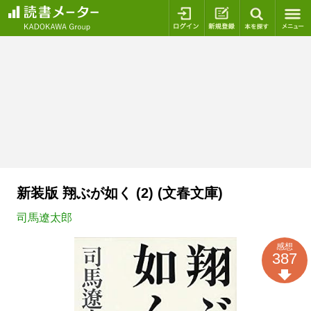
ログイン
新規登録
本を探
新装版 翔ぶが如く (2) (文春文庫)
司馬遼太郎
感想
387