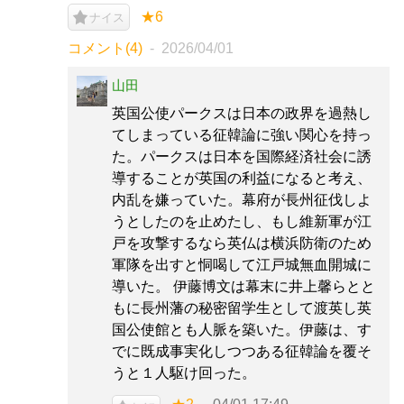
★6
ナイス
コメント(4)
2026/04/01
山田
英国公使パークスは日本の政界を過熱し
てしまっている征韓論に強い関心を持っ
た。パークスは日本を国際経済社会に誘
導することが英国の利益になると考え、
内乱を嫌っていた。幕府が長州征伐しよ
うとしたのを止めたし、もし維新軍が江
戸を攻撃するなら英仏は横浜防衛のため
軍隊を出すと恫喝して江戸城無血開城に
導いた。 伊藤博文は幕末に井上馨らとと
もに長州藩の秘密留学生として渡英し英
国公使館とも人脈を築いた。伊藤は、す
でに既成事実化しつつある征韓論を覆そ
うと１人駆け回った。