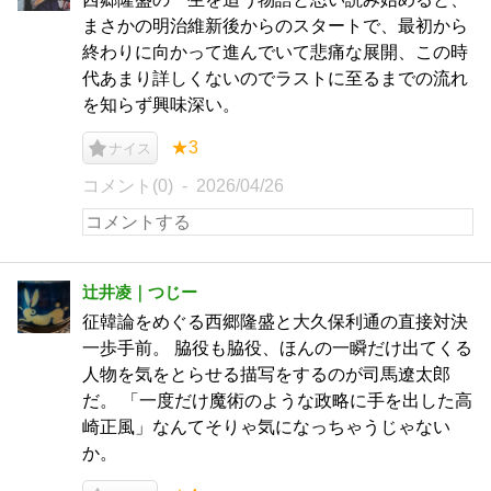
まさかの明治維新後からのスタートで、最初から
終わりに向かって進んでいて悲痛な展開、この時
代あまり詳しくないのでラストに至るまでの流れ
を知らず興味深い。
★3
ナイス
コメント(0)
2026/04/26
辻井凌｜つじー
征韓論をめぐる西郷隆盛と大久保利通の直接対決
一歩手前。 脇役も脇役、ほんの一瞬だけ出てくる
人物を気をとらせる描写をするのが司馬遼太郎
だ。 「一度だけ魔術のような政略に手を出した高
崎正風」なんてそりゃ気になっちゃうじゃない
か。