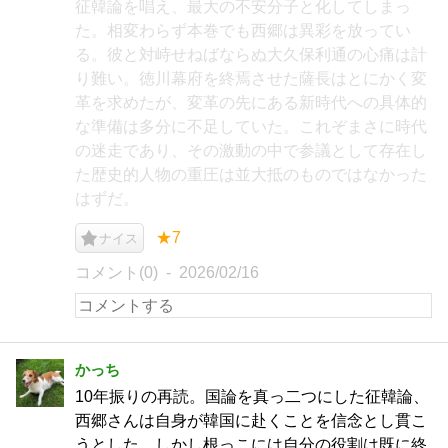
征韓論を唱え、最大の不安分子と化してしまっ
た。相変わらず本巻でも西郷は異彩を放ってい
る。彼と対峙せねばならぬ大久保利通の心痛は計
り難い。徳川幕府を終焉させた薩長はとにかく変
革を求めたが、変革の先にある新時代への具体的
な準備は多分に不足していた。これぞまさに時代
の迷走であり、その激動の中で参議として存在し
た歴史的人物の重圧は並大抵のものではなかった
はずだ。
★7
ナイス
コメント(0)
2026/02/16
かっち
10年振りの再読。国論を真っ二つにした征韓論、
西郷さんは自身が韓国に赴くことを信念とし貫こ
うとした。しかし根っこには自分の役割は既に終