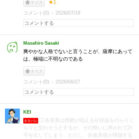
★1
ナイス
コメント(0)
2026/07/19
Masahiro Sasaki
爽やかな人格でないと言うことが、薩摩にあって
は、極端に不明なのである
ナイス
コメント(0)
2026/06/27
KEI
三条実美は西郷が唱える征韓論をのらりく
ネタバレ
らりと交わそうとするが、その勢いに押されて許
可を出してしまう。ただし、岩倉具視が帰国する