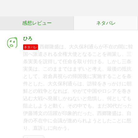
感想レビュー
ネタバレ
ひろ
西郷隆盛は、大久保利通らが不在の間に韓
ネタバレ
国へ派遣される全権大使となることを画策し、三
条実美を説得して任命を取り付ける。しかし三条
実美は、このままではまずいと考え、最後の抵抗
として、岩倉具視らの帰国後に実施することを条
件とした。大久保利通らは、訪韓をきっかけに朝
鮮との戦争となれば、やがて中国やロシアを巻き
込む大戦へ発展しかねないと危惧し、何としても
阻止しようと動く。その中でも、まだ30代だった
伊藤博文の活躍が印象的だった。西郷隆盛は、自
身の不在中に会議が進められようとしたことに怒
り、直訴しに向かう。