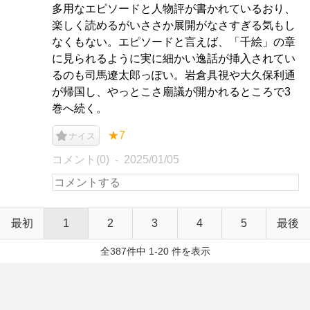
多用なエピソードと人物評が書かれているおり、
楽しく読めるがいささか展開がなさすぎる気もし
なくもない。エピソードと言えば、「千絵」の章
に見られるように実に細かい逸話が挿入されてい
るのも司馬遼太郎っぽい。岩倉具視や大久保利通
が帰国し、やっとこさ廟議が開かれるところで3
巻へ続く。
★7
ナイス
コメント(0)
2025/01/05
最初
1
2
3
4
5
最後
全387件中 1-20 件を表示