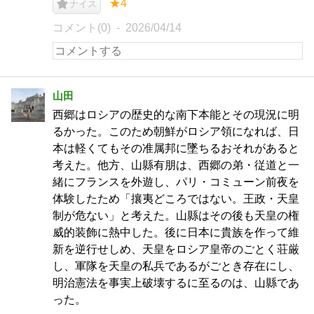
★4
ナイス
コメント(0)
2026/04/14
山田
西郷はロシアの歴史的な南下本能とその現況に明
るかった。このため朝鮮がロシア領になれば、日
本は軽くてもその准属邦に墜ちるおそれがあると
考えた。他方、山縣有朋は、西郷の弟・従道と一
緒にフランスを外遊し、パリ・コミューン前夜を
体験したため「攘夷どころではない。王政・天皇
制が危ない」と考えた。山縣はその後も天皇の権
威的装飾に熱中した。後に日本に貴族を作って維
新を逆行せしめ、天皇をロシア皇帝のごとく荘厳
し、軍隊を天皇の私兵であるがごとき存在にし、
明治憲法を事実上破壊するに至るのは、山縣であ
った。