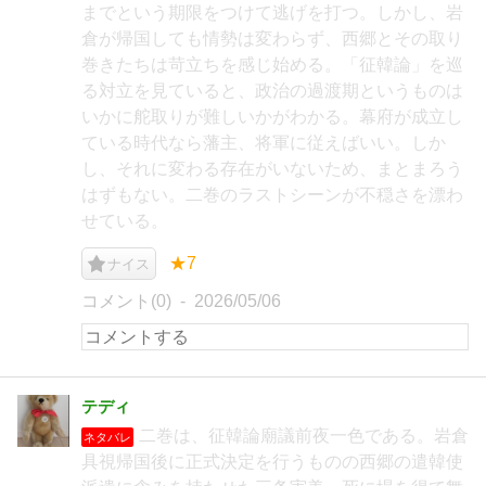
までという期限をつけて逃げを打つ。しかし、岩
倉が帰国しても情勢は変わらず、西郷とその取り
巻きたちは苛立ちを感じ始める。「征韓論」を巡
る対立を見ていると、政治の過渡期というものは
いかに舵取りが難しいかがわかる。幕府が成立し
ている時代なら藩主、将軍に従えばいい。しか
し、それに変わる存在がいないため、まとまろう
はずもない。二巻のラストシーンが不穏さを漂わ
せている。
★7
ナイス
コメント(0)
2026/05/06
テディ
二巻は、征韓論廟議前夜一色である。岩倉
ネタバレ
具視帰国後に正式決定を行うものの西郷の遣韓使