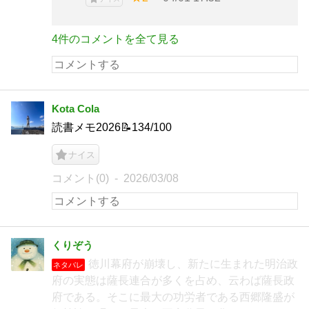
4件のコメントを全て見る
Kota Cola
読書メモ2026📝134/100
ナイス
コメント(0)
2026/03/08
くりぞう
徳川幕府が崩壊し、新たに生まれた明治政
ネタバレ
府の実態は薩長連合が多くを占め、云わば薩長政
府である。そこに最大の功労者である西郷隆盛が