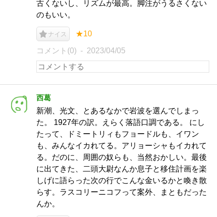
古くないし、リズムが最高。脚注がうるさくない
のもいい。
★10
ナイス
コメント(0)
2023/04/05
西葛
新潮、光文、とあるなかで岩波を選んでしまっ
た。 1927年の訳。えらく落語口調である。 にし
たって、ドミートリィもフョードルも、イワン
も、みんなイカれてる。アリョーシャもイカれて
る。だのに、周囲の奴らも、当然おかしい。最後
に出てきた、二頭大尉なんか息子と移住計画を楽
しげに語らった次の行でこんな金いるかと喚き散
らす。ラスコリーニコフって案外、まともだった
んか。