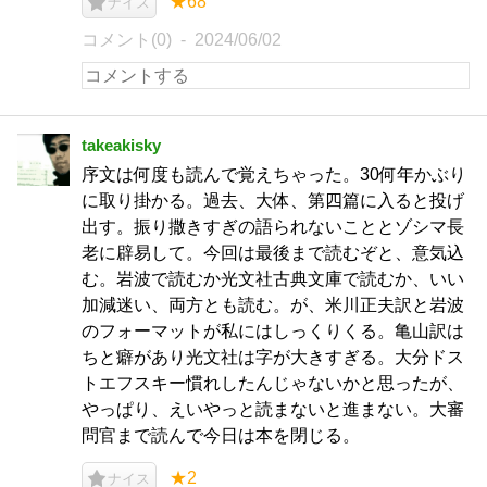
★68
ナイス
コメント(0)
2024/06/02
takeakisky
序文は何度も読んで覚えちゃった。30何年かぶり
に取り掛かる。過去、大体、第四篇に入ると投げ
出す。振り撒きすぎの語られないこととゾシマ長
老に辟易して。今回は最後まで読むぞと、意気込
む。岩波で読むか光文社古典文庫で読むか、いい
加減迷い、両方とも読む。が、米川正夫訳と岩波
のフォーマットが私にはしっくりくる。亀山訳は
ちと癖があり光文社は字が大きすぎる。大分ドス
トエフスキー慣れしたんじゃないかと思ったが、
やっぱり、えいやっと読まないと進まない。大審
問官まで読んで今日は本を閉じる。
★2
ナイス