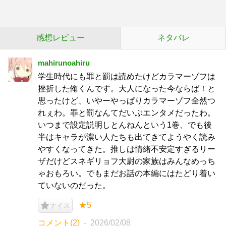
感想レビュー
ネタバレ
mahirunoahiru
学生時代にも罪と罰は読めたけどカラマーゾフは
挫折した俺くんです。大人になった今ならば！と
思ったけど、いやーやっぱりカラマーゾフ全然つ
れぇわ。罪と罰なんてだいぶエンタメだったわ。
いつまで設定説明しとんねんという1巻、でも後
半はキャラが濃い人たちも出てきてようやく読み
やすくなってきた。推しは情緒不安定すぎるリー
ザだけどスネギリョフ大尉の家族はみんなめっち
ゃおもろい。でもまだお話の本編にはたどり着い
ていないのだった。
★5
ナイス
コメント(2)
2026/02/08