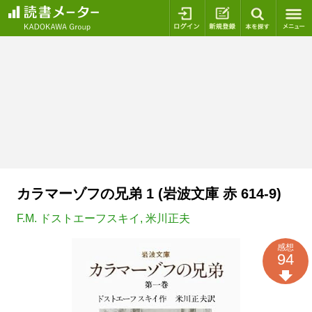
ログイン
新規登録
本を探
カラマーゾフの兄弟 1 (岩波文庫 赤 614-9)
F.M. ドストエーフスキイ
,
米川正夫
感想
94