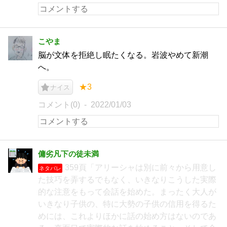
こやま
脳が文体を拒絶し眠たくなる。岩波やめて新潮
へ。
★3
ナイス
コメント(0)
2022/01/03
傭劣凡下の徒未満
359頁「アリーシャは別に前々から用意し
ネタバレ
た技巧を弄するでもなく、いきなりこうした実際
的な注意をもって会話を始めた。まったく大人が
いきなり子供の、特に大勢の子供の信用を得るた
めには、これよりほかに話の始め方はないのであ