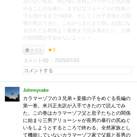
みのない名前、呼び名に苦戦しつつやっと読み進
めることが出来た。まずは父フョードルの性格と
子を授かるまでの経緯。そしてこの子供達との関
係が見えてきた。これからまだまだ長いお話にな
るけれども根気よく最後まで読み進めたい。人物
の相関図が手放せないよ～＞＜；
★3
ナイス
コメント(0)
2025/07/10
Johnnycake
カラマーゾフの３兄弟＋妾腹の子をめぐる長編の
第一巻。米川正夫訳が入手できたので読んでみ
た。この巻はカラマーゾフ父と息子たちとの関係
に始まり三男アリョーシャが長男の暴行の尻ぬぐ
いをしようとするところで終わる。全然家族とし
て機能していないカラマーゾフ家で父親と長男の