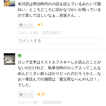
米川訳は明治時代の小説を読んでいるみたいで面
白い。ところどころに旧かなづかいが残っている
ので直してほしいなぁ…岩波さん。。
★3
ナイス
コメント(0)
2022/04/17
翔
ロシア文学はドストエフスキーしか読んだことが
ないのだけれど、執筆当時のロシア人ってこんな
めんどくさい奴らばかりだったのだろうかと…な
お一巻読んでの感想は「親父死なへんやんけ！」
でした。
★16
ナイス
コメント(0)
2022/03/19