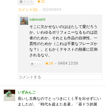
★21
ナイス
コメント(1)
2024/04/04
sabosashi
そこに欠かせないのははたして愛だろう
か。いわゆるポリフォニーなるものは読
者のためか、それとも作品の自律性、一
貫性のためか（これは不要なフレーズか
な？）。ともかくテキストの熱量に圧倒
されるなり。
★14
04/04 13:59
ナイス
いずみんご
長いし古典なのでとっつきにくく手を出せずにい
ましたが。「時代を超えた名著」「昼ドラ的展