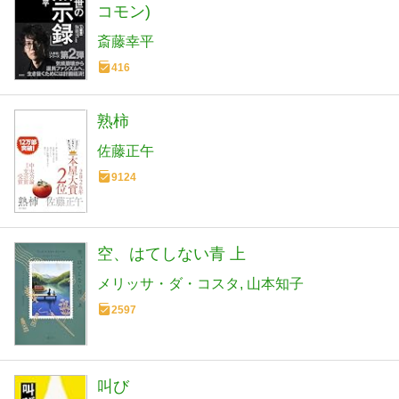
コモン)
斎藤幸平
416
熟柿
佐藤正午
9124
空、はてしない青 上
メリッサ・ダ・コスタ
山本知子
2597
叫び