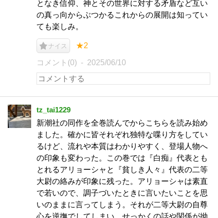
となき信仰、神とその世界に対する矛盾など互い
の真っ向からぶつかるこれからの展開は知ってい
ても楽しみ。
★2
ナイス
コメント(0)
2025/06/10
tz_tai1229
新潮社の同作を全巻読んでからこちらを読み始め
ました。確かに皆それぞれ独特な喋り方をしてい
るけど、流れや本質はわかりやすく、登場人物へ
の印象も変わった。この巻では『白痴』代表とも
とれるアリョーシャと『貧しき人々』代表の二等
大尉の絡みが印象に残った。アリョーシャは素直
で若いので、調子づいたときに言いたいことを思
いのままに言ってしまう。それが二等大尉の自尊
心を逆撫でしてしまい、せっかくの話や関係が拗