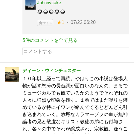
Johnnycake
😂😂😂😂😂
★1
07/22 06:20
ナイス
5件のコメントを全て見る
ディーン・ウィンチェスター
１０年以上経って再読。やはりこの小説は登場人
物が話す怒涛の長台詞が面白いのなんの。まるで
ミュージカルでも観ているかのようでそれぞれの
人々に強烈な印象を残す。１巻ではまだ鳴りを潜
めているが特にイワンが絡んでくるとどんどん引
き込まれていく。放埒なカラマーゾフの血が無神
論者の兄と敬虔なキリスト教徒の弟にも付与さ
れ、各々の中でそれが醸成され、宗教観、疑うこ