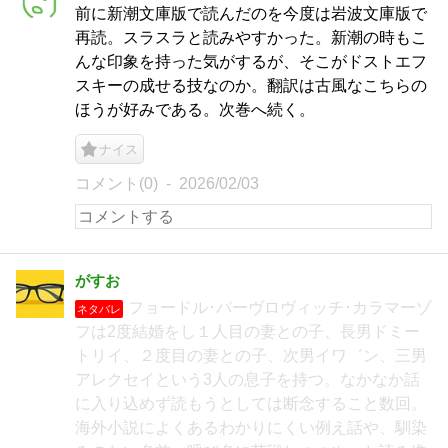
前に新潮文庫版で読んだのを今度は岩波文庫版で
再読。スラスラと読みやすかった。新潮の時もこ
んな印象を持った気がするが、そこがドストエフ
スキーの成せる技なのか。翻訳は古風なこちらの
ほうが好みである。次巻へ続く。
ナイス
コメント(0)
2026/02/03
がすお
フョードル･パーヴロヴィッチ･カラマーゾ
ネタバレ
フは2度結婚をし１人目の妻との子、長男ドミー
トリイ、２度目の妻との子、次男イワ゛ン、三男
アレクセイという3人の息子を持つ。なかなか話
に入り込めず読もうとしては断念すること数回。
海外小説によくあるわかりにくい例え話や、馴染