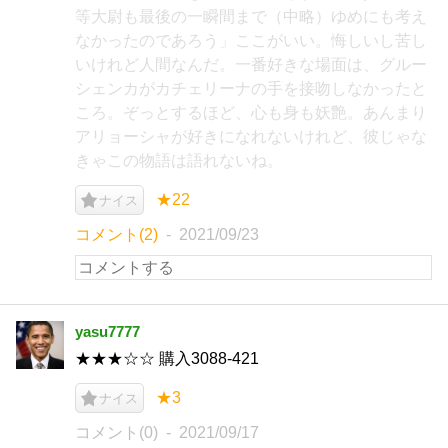
等大尉も最後の一瞬間まで（中略）ゆめにも考え
なかったのであろう」ここがいい。悔しいし苦し
いけれど人間なんだ。一番好きな場面は、グルー
シェンカがカチェリーナの手を接吻しなかったと
ころ。ぞっとするほど、心も身も妖艶。あんまり
アリョーシャが好きになれないけれど、彼じゃな
きゃこの物語は語れないね。
★22
ナイス
コメント(2)
2021/09/23
yasu7777
★★★☆☆ 購入3088-421
★3
ナイス
コメント(0)
2021/09/17