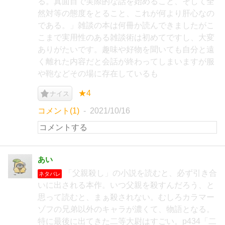
る。真面目で実際的な話を始めること、そして全
然対等の態度をとること、これが何より肝心なの
である。」雑談の本は何冊か読んできましたがこ
こまで実用性のある雑談術は初めてですし、大変
ありがたいです。趣味や好物を聞いても自分と遠
く離れた内容だと会話が終わってしまいますが服
や鞄などその場に存在しているも
★4
ナイス
コメント(1)
2021/10/16
あい
「父親殺し」の小説を読むと、必ず引き合
ネタバレ
いに出される本作。いつ父親を殺すんだろう、と
思って読むと、まぁ殺されない。むしろカラマー
ゾフの兄弟以外のキャラが濃くて、物語となる。
特に最後に出てきた二等大尉はすごい。p434「二