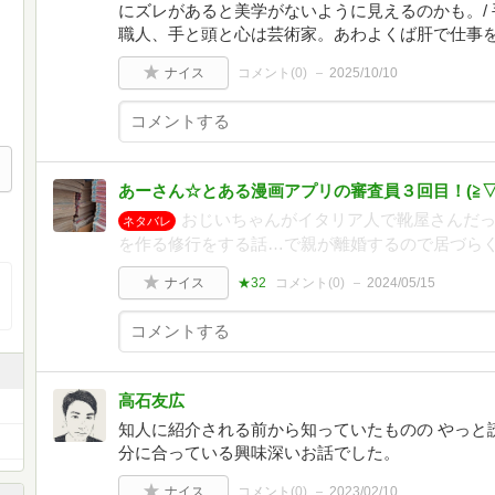
にズレがあると美学がないように見えるのかも。/
職人、手と頭と心は芸術家。あわよくば肝で仕事
ナイス
コメント(
0
)
2025/10/10
あーさん☆とある漫画アプリの審査員３回目！(⁠≧⁠▽⁠≦
おじいちゃんがイタリア人で靴屋さんだ
ネタバレ
を作る修行をする話…で親が離婚するので居づら
ナイス
★32
コメント(
0
)
2024/05/15
高石友広
知人に紹介される前から知っていたものの やっと
分に合っている興味深いお話でした。
ナイス
コメント(
0
)
2023/02/10