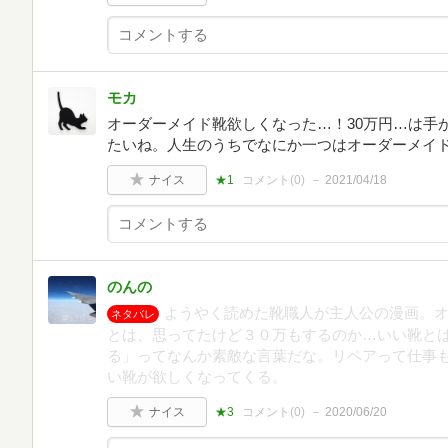
モカ
オーダーメイド靴欲しくなった…！30万円…は手が
たいね。人生のうちでなにか一つはオーダーメイ
ナイス
★1
コメント(
0
)
2021/04/18
のんの
ようやく読めた靴職人が主人公の漫画。
ネタバレ
とは、思ってたけど３０万もするのか…いい靴と
る」ってなんか素敵な言葉だな。リペアって仕事
い靴が欲しくなってくる。
ナイス
★3
コメント(
0
)
2020/06/20