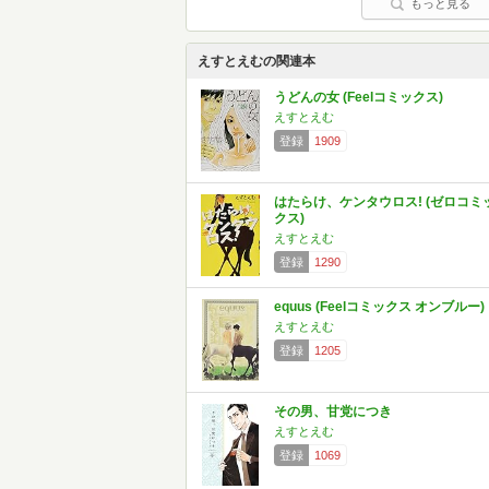
もっと見る
えすとえむの関連本
うどんの女 (Feelコミックス)
えすとえむ
登録
1909
はたらけ、ケンタウロス! (ゼロコミ
クス)
えすとえむ
登録
1290
equus (Feelコミックス オンブルー)
えすとえむ
登録
1205
その男、甘党につき
えすとえむ
登録
1069