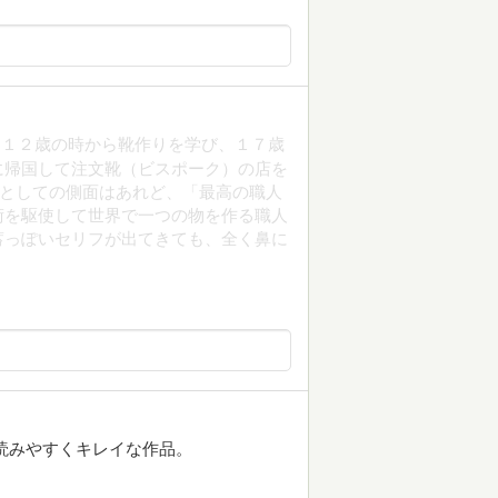
て１２歳の時から靴作りを学び、１７歳
に帰国して注文靴（ビスポーク）の店を
”としての側面はあれど、「最高の職人
術を駆使して世界で一つの物を作る職人
蓄っぽいセリフが出てきても、全く鼻に
。
読みやすくキレイな作品。