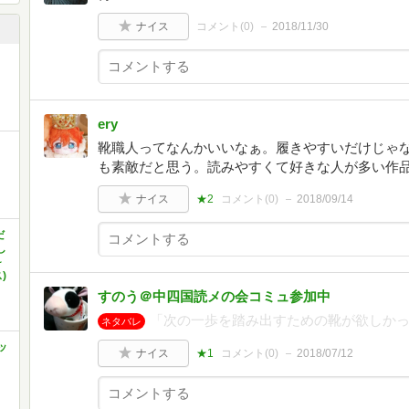
ナイス
コメント(
0
)
2018/11/30
き
ery
靴職人ってなんかいいなぁ。履きやすいだけじゃ
も素敵だと思う。読みやすくて好きな人が多い作
ナイス
★2
コメント(
0
)
2018/09/14
だ
し
~
)
すのう＠中四国読メの会コミュ参加中
「次の一歩を踏み出すための靴が欲しかっ
ネタバレ
ッ
ナイス
★1
コメント(
0
)
2018/07/12