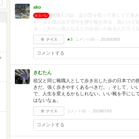
ako
靴職人の話。足の型を取って美しくて歩
ネタバレ
が一歩を踏み出す背中を押す靴を作る。若いけど
る。これから色んな人との出会いがあるんだろう
ナイス
★3
コメント(
0
)
2019/10/03
ッ
きむたん
祖父と同じ靴職人として歩き出した歩の日本での
きだ。強く歩きやすくあるべきだ。」そして、い
で、人生を変えるかもしれない。いい靴を手にし
はないなぁ。
ナイス
コメント(
0
)
2019/07/03