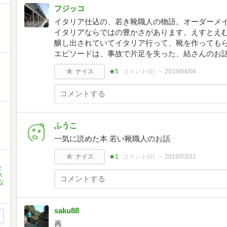
フジッコ
イタリア仕込の、若き靴職人の物語。オーダーメ
イタリアならではの豊かさがあります。えすとえ
醸し出されていてイタリア行って、靴を作っても
エピソードは、事故で片足を失った、結さんのお
ト
ナイス
★5
コメント(
0
)
2019/04/04
ふうこ
一気に読めた本 若い靴職人のお話
ナイス
★1
コメント(
0
)
2019/03/31
と
水
な
saku88
再