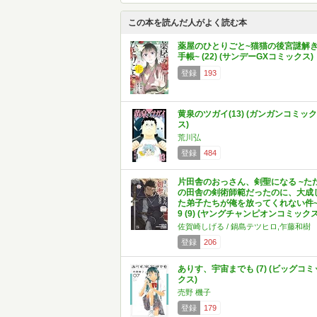
この本を読んだ人がよく読む本
薬屋のひとりごと~猫猫の後宮謎解
手帳~ (22) (サンデーGXコミックス)
登録
193
黄泉のツガイ(13) (ガンガンコミック
ス)
荒川弘
登録
484
片田舎のおっさん、剣聖になる ~た
の田舎の剣術師範だったのに、大成
た弟子たちが俺を放ってくれない件
9 (9) (ヤングチャンピオンコミックス
佐賀崎しげる / 鍋島テツヒロ,乍藤和樹
登録
206
ありす、宇宙までも (7) (ビッグコミ
クス)
売野 機子
登録
179