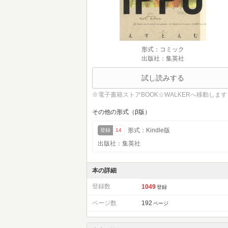
形式：コミック
出版社：集英社
試し読みする
※電子書籍ストアBOOK☆WALKERへ移動します
その他の形式（β版）
形式：Kindle版
登録
14
出版社：集英社
本の詳細
登録数
1049
登録
ページ数
192
ページ