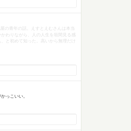
靴屋の青年の話。えすとえむさんは本当
かかわりながら、人の人生を垣間見る感
ぁ、と初めて知った。高いから無理だけ
。
がかっこいい。