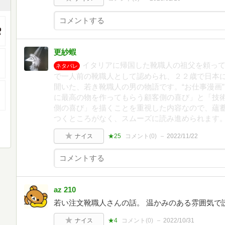
更紗蝦
イタリアに帰国した靴職人の祖父を頼っ
ネタバレ
で一人前の靴職人として認められ、２２歳で日本
開いた、若き靴職人の男の物語です。“お仕事漫画
に最高の物を作ってもらう顧客側の喜び」と「技
側の喜び」を描くことを重視した内容なので、蘊
つくところがなく、スムーズに読み進められます
ナイス
★25
コメント(
0
)
2022/11/22
az 210
若い注文靴職人さんの話。 温かみのある雰囲気で
ナイス
★4
コメント(
0
)
2022/10/31