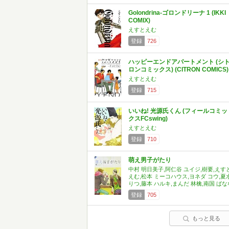
Golondrina-ゴロンドリーナ 1 (IKKI
COMIX)
えすとえむ
登録
726
ハッピーエンドアパートメント (シ
ロンコミックス) (CITRON COMICS)
えすとえむ
登録
715
いいね! 光源氏くん (フィールコミッ
クスFCswing)
えすとえむ
登録
710
萌え男子がたり
中村 明日美子,阿仁谷 ユイジ,樹要,えす
えむ,松本 ミーコハウス,ヨネダ コウ,夏
りつ,藤本 ハルキ,まんだ 林檎,南国 ばな
登録
705
もっと見る