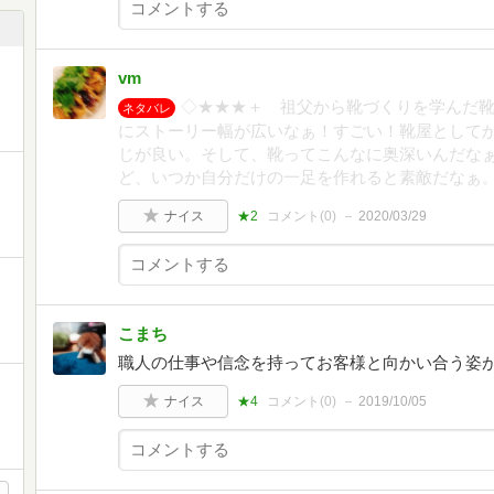
vm
◇★★★＋ 祖父から靴づくりを学んだ
ネタバレ
にストーリー幅が広いなぁ！すごい！靴屋として
じが良い。そして、靴ってこんなに奥深いんだな
ど、いつか自分だけの一足を作れると素敵だなぁ
ナイス
★2
コメント(
0
)
2020/03/29
こまち
職人の仕事や信念を持ってお客様と向かい合う姿
ナイス
★4
コメント(
0
)
2019/10/05