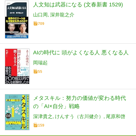
人文知は武器になる (文春新書 1529)
山口周
深井龍之介
709
AIの時代に 頭がよくなる人 悪くなる人
岡瑞起
55
メタスキル：努力の価値が変わる時代
の「AI×自分」戦略
深津貴之
けんすう（古川健介）
尾原和啓
159