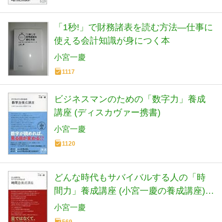
「1秒!」で財務諸表を読む方法―仕事に
使える会計知識が身につく本
小宮一慶
1117
ビジネスマンのための「数字力」養成
講座 (ディスカヴァー携書)
小宮一慶
1120
どんな時代もサバイバルする人の「時
間力」養成講座 (小宮一慶の養成講座)
(ディスカヴァー携書)
小宮一慶