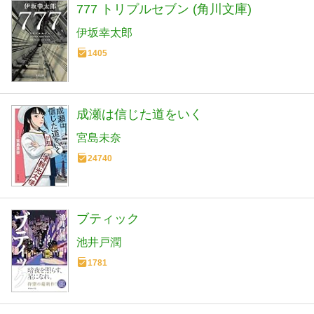
777 トリプルセブン (角川文庫)
伊坂幸太郎
1405
成瀬は信じた道をいく
宮島未奈
24740
ブティック
池井戸潤
1781