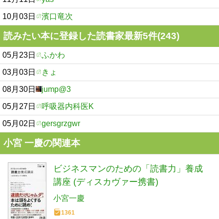
10月03日
濱口竜次
読みたい本に登録した読書家最新5件(243)
05月23日
ふかわ
03月03日
きょ
08月30日
jump@3
05月27日
呼吸器内科医K
05月02日
gersgrzgwr
小宮 一慶の関連本
ビジネスマンのための「読書力」養成
講座 (ディスカヴァー携書)
小宮一慶
1361