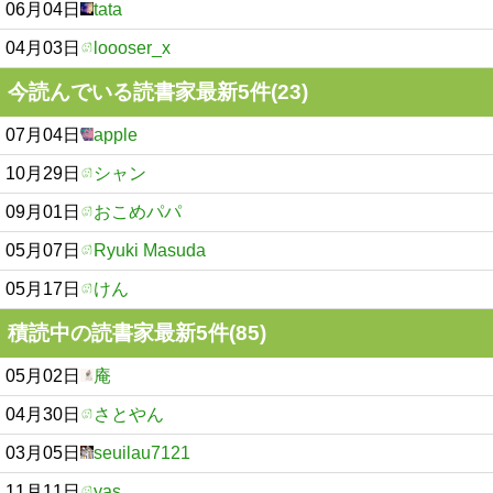
06月04日
tata
04月03日
loooser_x
今読んでいる読書家最新5件(23)
07月04日
apple
10月29日
シャン
09月01日
おこめパパ
05月07日
Ryuki Masuda
05月17日
けん
積読中の読書家最新5件(85)
05月02日
庵
04月30日
さとやん
03月05日
seuilau7121
11月11日
yas