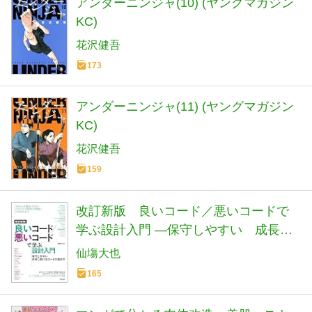
アンダーニンジャ(10) (ヤングマガジン
KC)
花沢健吾
173
アンダーニンジャ(11) (ヤングマガジン
KC)
花沢健吾
159
改訂新版 良いコード／悪いコードで
学ぶ設計入門 ―保守しやすい 成長し
続けるコードの書き方
仙塲大也
165