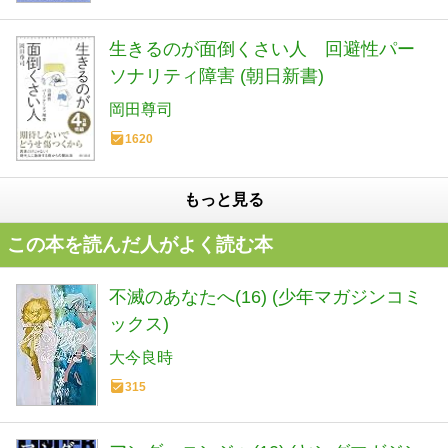
生きるのが面倒くさい人 回避性パー
ソナリティ障害 (朝日新書)
岡田尊司
1620
もっと見る
この本を読んだ人がよく読む本
不滅のあなたへ(16) (少年マガジンコミ
ックス)
大今良時
315