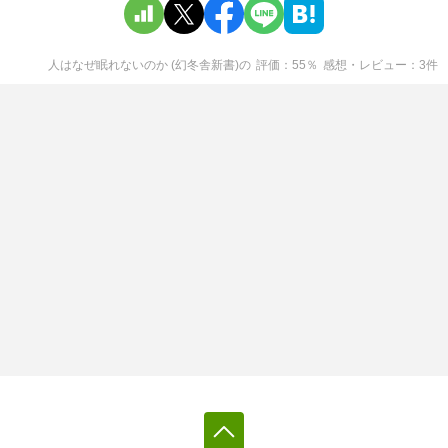
人はなぜ眠れないのか (幻冬舎新書)
の
評価
55
％
感想・レビュー
3
件