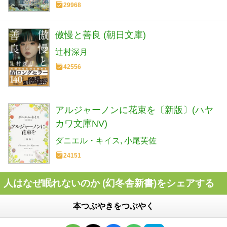
29968
傲慢と善良 (朝日文庫)
辻村深月
42556
アルジャーノンに花束を〔新版〕(ハヤ
カワ文庫NV)
ダニエル・キイス
小尾芙佐
24151
人はなぜ眠れないのか (幻冬舎新書)をシェアする
本つぶやきをつぶやく