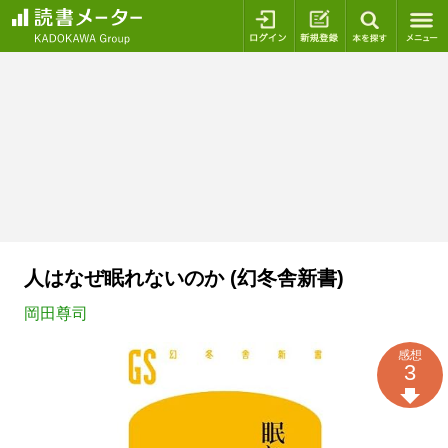
ログイン
新規登録
本を探
人はなぜ眠れないのか (幻冬舎新書)
岡田尊司
感想
3