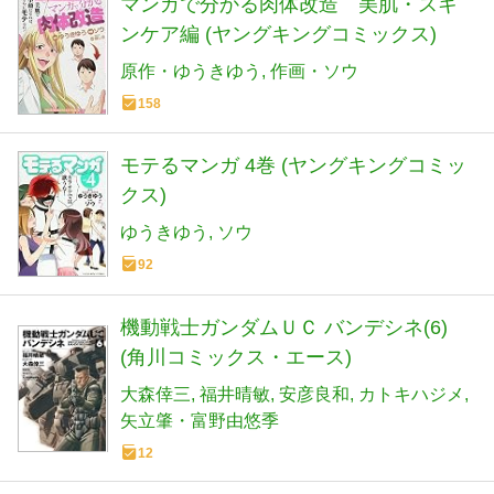
マンガで分かる肉体改造 美肌・スキ
ンケア編 (ヤングキングコミックス)
原作・ゆうきゆう
作画・ソウ
158
モテるマンガ 4巻 (ヤングキングコミッ
クス)
ゆうきゆう
ソウ
92
機動戦士ガンダムＵＣ バンデシネ(6)
(角川コミックス・エース)
大森倖三
福井晴敏
安彦良和
カトキハジメ
矢立肇・富野由悠季
12