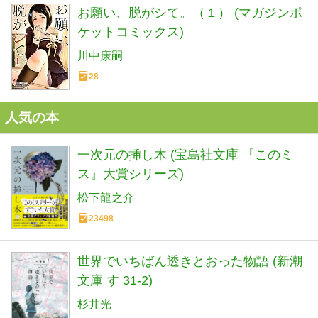
お願い、脱がシて。（１） (マガジンポ
ケットコミックス)
川中康嗣
28
人気の本
一次元の挿し木 (宝島社文庫 『このミ
ス』大賞シリーズ)
松下龍之介
23498
世界でいちばん透きとおった物語 (新潮
文庫 す 31-2)
杉井光