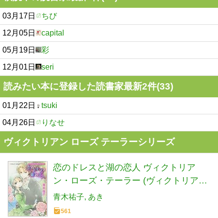
03月17日
ちび
12月05日
capital
05月19日
彩
12月01日
seri
読みたい本に登録した読書家最新2件(33)
01月22日
tsuki
04月26日
りなせ
ヴィクトリアン ローズ テーラーシリーズ
恋のドレスと湖の恋人 ヴィクトリア
ン・ローズ・テーラー (ヴィクトリア
ン・ローズ・テーラーシリーズ) (コバル
青木祐子
あき
ト文庫)
561