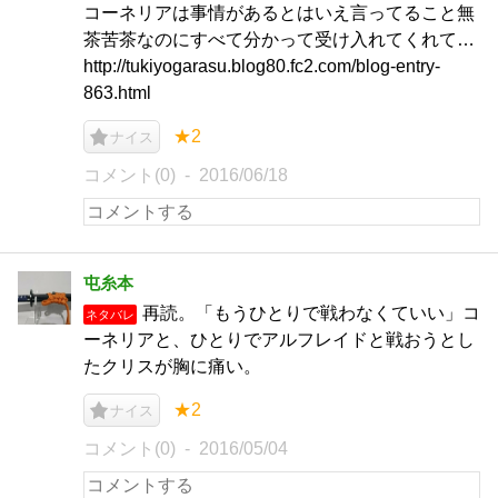
コーネリアは事情があるとはいえ言ってること無
茶苦茶なのにすべて分かって受け入れてくれて…
http://tukiyogarasu.blog80.fc2.com/blog-entry-
863.html
★2
ナイス
コメント(0)
2016/06/18
屯糸本
再読。「もうひとりで戦わなくていい」コ
ネタバレ
ーネリアと、ひとりでアルフレイドと戦おうとし
たクリスが胸に痛い。
★2
ナイス
コメント(0)
2016/05/04