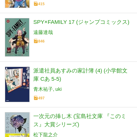
415
SPY×FAMILY 17 (ジャンプコミックス)
遠藤達哉
846
派遣社員あすみの家計簿 (4) (小学館文
庫 Cあ 5-5)
青木祐子
uki
497
一次元の挿し木 (宝島社文庫 『このミ
ス』大賞シリーズ)
松下龍之介