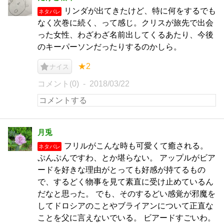
リンダが出てきたけど、特に何をするでも
ネタバレ
なく次巻に続く、って感じ。クリスが旅先で出会
った女性、わざわざ名前出してくるあたり、今後
のキーパーソンだったりするのかしら。
★2
ナイス
コメント(0)
2018/03/22
月兎
フリルがこんな時も可愛くて癒される。
ネタバレ
ぷんぷんですわ、とか堪らない。 アップルがビア
ードを好きな理由がとっても好感が持てるもの
で、するどく物事を見て素直に受け止めているん
だなと思った。 でも、そのするどい感覚が邪魔を
してドロシアのことやブライアンについて正直な
ことを父に言えないでいる。 ビアードすごいわ。