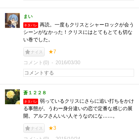
まい
再読。一度もクリスとシャーロックが会う
ネタバレ
シーンがなかった！クリスにはとてもとても切な
い巻でした。
★7
ナイス
コメント(0)
2016/03/30
蒼１２２８
弱っているクリスにさらに追い打ちをかけ
ネタバレ
る事態が。うわー身分違いの恋で定番な感じの展
開。アルフさんいい人そうなのにな……。
★3
ナイス
コメント(0)
2015/10/24