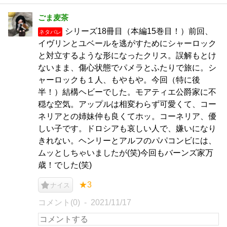
ごま麦茶
シリーズ18冊目（本編15巻目！）前回、
ネタバレ
イヴリンとユベールを逃がすためにシャーロック
と対立するような形になったクリス。誤解もとけ
ないまま、傷心状態でパメラとふたりで旅に。シ
ャーロックも１人、もやもや。今回（特に後
半！）結構ヘビーでした。モアティエ公爵家に不
穏な空気。アップルは相変わらず可愛くて、コー
ネリアとの姉妹仲も良くてホッ。コーネリア、優
しい子です。ドロシアも哀しい人で、嫌いになり
きれない。ヘンリーとアルフのパパコンビには、
ムッとしちゃいましたが(笑)今回もバーンズ家万
歳！でした(笑)
★3
ナイス
コメント(0)
2021/11/17