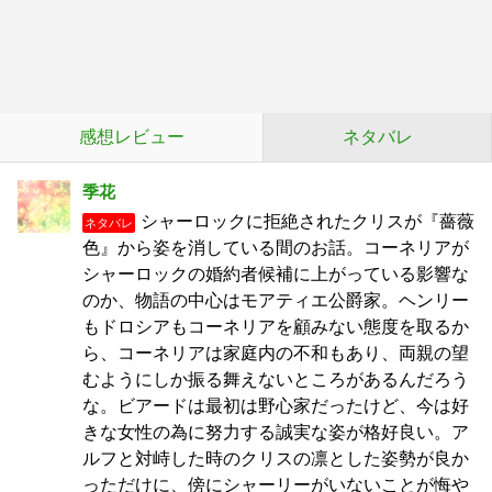
感想レビュー
ネタバレ
季花
シャーロックに拒絶されたクリスが『薔薇
ネタバレ
色』から姿を消している間のお話。コーネリアが
シャーロックの婚約者候補に上がっている影響な
のか、物語の中心はモアティエ公爵家。ヘンリー
もドロシアもコーネリアを顧みない態度を取るか
ら、コーネリアは家庭内の不和もあり、両親の望
むようにしか振る舞えないところがあるんだろう
な。ビアードは最初は野心家だったけど、今は好
きな女性の為に努力する誠実な姿が格好良い。ア
ルフと対峙した時のクリスの凛とした姿勢が良か
っただけに、傍にシャーリーがいないことが悔や