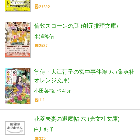
23392
倫敦スコーンの謎 (創元推理文庫)
米澤穂信
2537
掌侍・大江荇子の宮中事件簿 八 (集英社
オレンジ文庫)
小田菜摘
ペキォ
111
花菱夫妻の退魔帖 六 (光文社文庫)
白川紺子
325