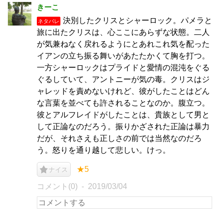
きーこ
決別したクリスとシャーロック。パメラと
ネタバレ
旅に出たクリスは、心ここにあらずな状態。二人
が気兼ねなく戻れるようにとあれこれ気を配った
イアンの立ち振る舞いがあたたかくて胸を打つ。
一方シャーロックはプライドと愛情の混沌をぐる
ぐるしていて、アントニーが気の毒。クリスはジ
ャレッドを責めないけれど、彼がしたことはどん
な言葉を並べても許されることなのか。腹立つ。
彼とアルフレイドがしたことは、貴族として男と
して正論なのだろう。振りかざされた正論は暴力
だが、それさえも正しさの前では当然なのだろ
う。怒りを通り越して悲しい。けっ。
★5
ナイス
コメント(0)
2019/03/04