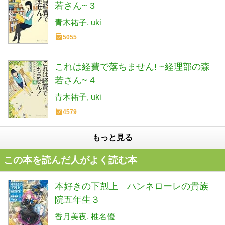
若さん~ 3
青木祐子
uki
5055
これは経費で落ちません! ~経理部の森
若さん~ 4
青木祐子
uki
4579
もっと見る
この本を読んだ人がよく読む本
本好きの下剋上 ハンネローレの貴族
院五年生３
香月美夜
椎名優