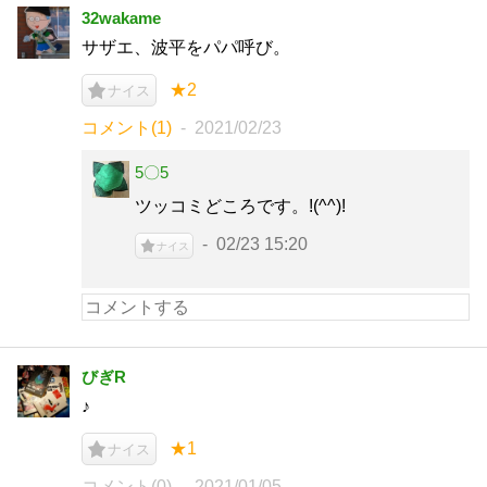
32wakame
サザエ、波平をパパ呼び。
★2
ナイス
コメント(1)
2021/02/23
5〇5
ツッコミどころです。!(^^)!
02/23 15:20
ナイス
びぎR
♪
★1
ナイス
コメント(0)
2021/01/05