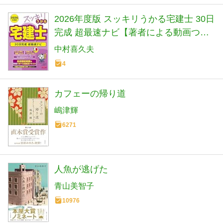
2026年度版 スッキリうかる宅建士 30日
完成 超最速ナビ【著者による動画つき/
赤シートつき/宅地建物取引士試験対策
中村喜久夫
テキスト】(TAC出版) (スッキリ宅建士
4
シリーズ)
カフェーの帰り道
嶋津輝
6271
人魚が逃げた
青山美智子
10976