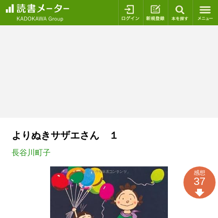
ログイン
新規登録
本を探
よりぬきサザエさん １
長谷川町子
感想
37