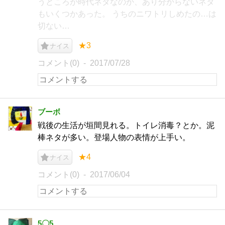
うところが時代ネタなのか、あり分からないネタ
もいくつかあった。 うちのニワトリしめたの…は
切ない…
★3
ナイス
コメント(0)
2017/07/28
ブーボ
戦後の生活が垣間見れる。トイレ消毒？とか。泥
棒ネタが多い。登場人物の表情が上手い。
★4
ナイス
コメント(0)
2017/06/04
5〇5