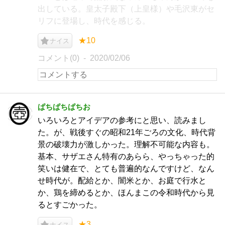
出している。皇太子殿下（上皇様）や毛沢東がセ
リフに登場し、時代を感じる。
★10
ナイス
コメント(0)
2020/02/06
ぱちぱちぱちお
いろいろとアイデアの参考にと思い、読みまし
た。が、戦後すぐの昭和21年ごろの文化、時代背
景の破壊力が激しかった。理解不可能な内容も。
基本、サザエさん特有のあらら、やっちゃった的
笑いは健在で、とても普遍的なんですけど、なん
せ時代が。配給とか、闇米とか、お庭で行水と
か、鶏を締めるとか、ほんまこの令和時代から見
るとすごかった。
★3
ナイス