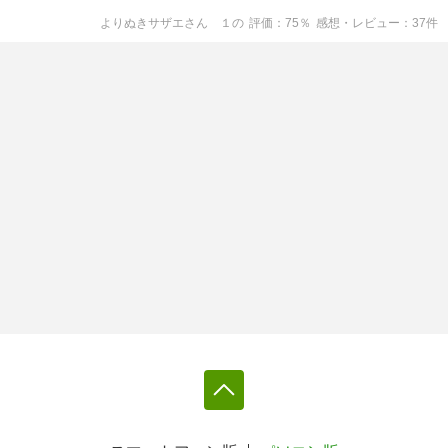
よりぬきサザエさん １
の
評価
75
％
感想・レビュー
37
件