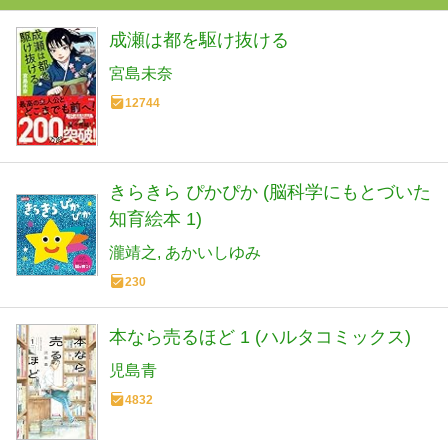
成瀬は都を駆け抜ける
宮島未奈
12744
きらきら ぴかぴか (脳科学にもとづいた
知育絵本 1)
瀧靖之
あかいしゆみ
230
本なら売るほど 1 (ハルタコミックス)
児島青
4832