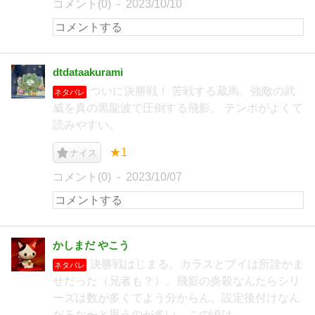
コメント(0)
2023/10/10
dtdataakurami
ついに決勝戦！ 苦戦する蔵馬、強敵の武
ネタバレ
威を真の黒龍波で圧倒する飛影。 テンポがよくて
読みやすい。
★1
ナイス
コメント(0)
2023/10/07
かしまだ やこう
決勝戦はじまる。カラスとブイは所詮かま
ネタバレ
せだった（兄者も？）。飛影の炎殺なんたらシリ
ーズは数が多くてよう分からん。設定後付けなん
だろな〜と思うのが多い。この頃は。