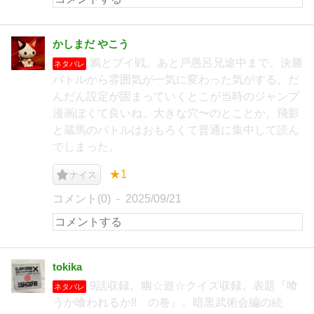
かしまだ やこう
鴉とブイ戦。あと戸愚呂兄途中まで。決勝
ネタバレ
バトルから雰囲気が一気に変わった気がする。だ
んだん設定が固まっていくとこが当時のジャンプ
漫画ぽくて良いね。大きな穴〜のとことか。飛影
と蔵馬のバトルはおもろくて普通に集中して読ん
でしまった。
★1
ナイス
コメント(0)
2025/09/21
tokika
9話収録。幽☆遊☆クイズ収録。表題『喰
ネタバレ
うか喰われるか!! の巻』。暗黒武術会編の続