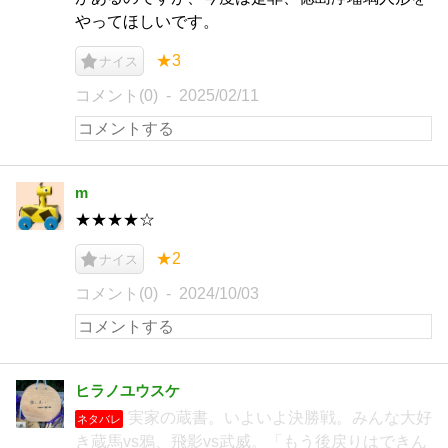
やってほしいです。
★3
ナイス
コメント(0)
2025/02/11
m
★★★★☆
★2
ナイス
コメント(0)
2024/10/03
ヒラノユウスケ
実家の蔵書。いよいよ決勝戦。みんな大好
ネタバレ
き蔵馬vs鴉、飛影vs武威。「もう後戻りはできん