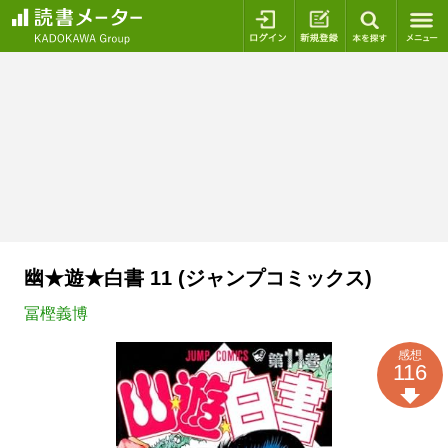
ログイン
新規登録
本を探
幽★遊★白書 11 (ジャンプコミックス)
冨樫義博
感想
116