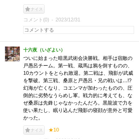
ナイス
コメント(0)
2023/12/31
十六夜（いざよい）
ついに始まった暗黒武術会決勝戦。相手は宿敵の
戸愚呂チーム。第一戦、蔵馬は鴉を倒すものの、
10カウントをとられ敗退。第二戦は、飛影が武威
を撃破。第三戦、桑原と戸愚呂・兄の戦いは…!?
幻海が亡くなり、コエンマが加わったものの、圧
倒的に劣勢なうらめし軍。戦力的に考えても、な
ぜ桑原は先鋒じゃなかったんだろ。黒龍波で力を
使い果たし、眠り込んだ飛影の寝顔が意外と可愛
かった。
★10
ナイス