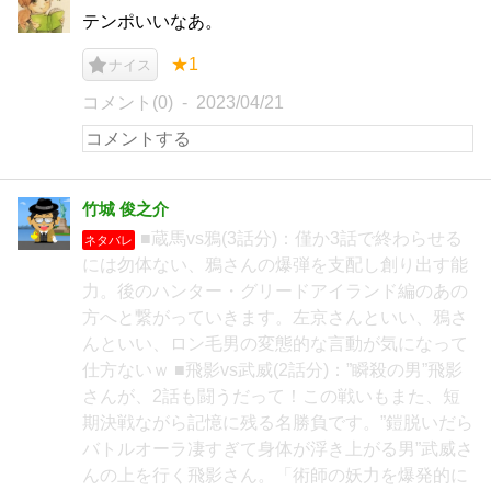
テンポいいなあ。
★1
ナイス
コメント(0)
2023/04/21
竹城 俊之介
■蔵馬vs鴉(3話分)：僅か3話で終わらせる
ネタバレ
には勿体ない、鴉さんの爆弾を支配し創り出す能
力。後のハンター・グリードアイランド編のあの
方へと繋がっていきます。左京さんといい、鴉さ
んといい、ロン毛男の変態的な言動が気になって
仕方ないｗ ■飛影vs武威(2話分)：”瞬殺の男”飛影
さんが、2話も闘うだって！この戦いもまた、短
期決戦ながら記憶に残る名勝負です。”鎧脱いだら
バトルオーラ凄すぎて身体が浮き上がる男”武威さ
んの上を行く飛影さん。「術師の妖力を爆発的に