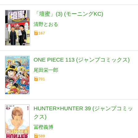
「壇蜜」(3) (モーニングKC)
清野とおる
167
ONE PIECE 113 (ジャンプコミックス)
尾田栄一郎
701
HUNTER×HUNTER 39 (ジャンプコミッ
クス)
冨樫義博
589