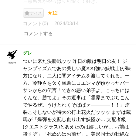
戸愚呂兄がやっぱり可愛くて好き。
★12
ナイス
コメント(0)
2024/03/14
グレ
ついに来た決勝戦ッッ 昨日の敵は明日の友！ ジ
ャンプイズムであの美しい魔✕✕(強い妖戦士)が味
方になり、二人に闇アイテムを渡してくれる。一
方、冷静さを欠く幽助にコエンマが預かったバー
サンからの伝言「できの悪い弟子よ、こっちには
くんな。勝てよ」その返事は「霊界までぶちこん
でやるぜ。うけとれくそばばァ――――！！」炸
裂こそしないが特大の打上花火だッッッ まずは蔵
馬が「爆弾を支配し創り出す妖怪か… 支配者級
(クエストクラス)とあえたのは嬉しいが… お前は
殺すぞ」「死ぬのはお前だ」。美形同士の壮絶な