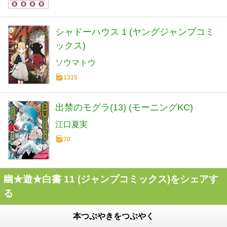
シャドーハウス 1 (ヤングジャンプコミ
ックス)
ソウマトウ
1315
出禁のモグラ(13) (モーニングKC)
江口夏実
70
幽★遊★白書 11 (ジャンプコミックス)をシェアす
る
本つぶやきをつぶやく