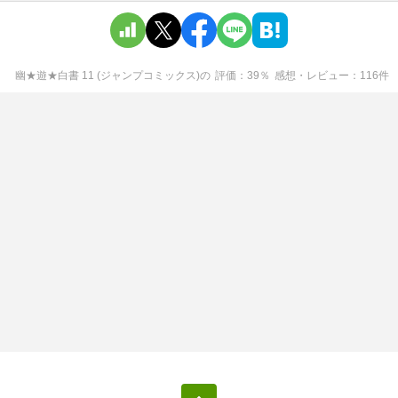
幽★遊★白書 11 (ジャンプコミックス)
の
評価
39
％
感想・レビュー
116
件