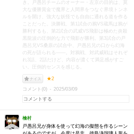
き。戸愚呂チームのオーナー・左京の目的は、莫
大な優勝賞金で魔界と人間界をつなぐ界境トンネ
ルを開け、強大な妖怪でも自由に通れる道を作る
ことだった。決勝戦、第1試合の鴉VS蔵馬は鴉が
勝利するも、第2試合の武威VS飛影は極めた炎殺
黒龍波の圧倒的な力で飛影が勝利。第3試合の戸
愚呂兄VS桑原の試合中、戸愚呂兄の口から幻海
の死が語られる――。対鴉戦、対武威戦はそれぞ
れ3話、2話だけど、内容が濃くて満足感がすご
い。圧倒的センスを感じる。
★2
ナイス
コメント(0)
2025/03/09
檜村
戸愚呂兄が身体を使って幻海の擬態を作るシーン
があるのですが、今度は是非、徳島浄瑠璃人形を