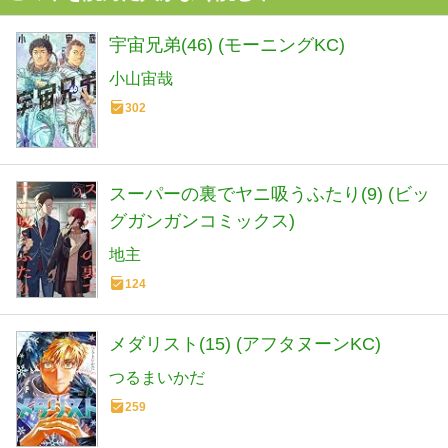
宇宙兄弟(46) (モーニングKC)
小山宙哉
302
スーパーの裏でヤニ吸うふたり(9) (ビッ
グガンガンコミックス)
地主
124
メダリスト(15) (アフタヌーンKC)
つるまいかだ
259