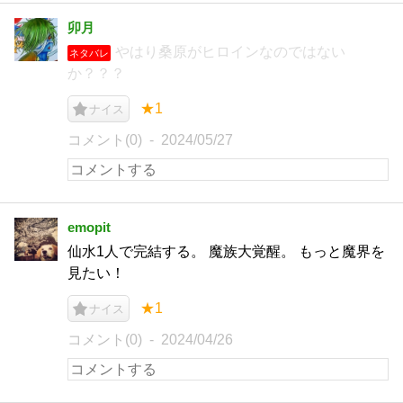
卯月
やはり桑原がヒロインなのではない
ネタバレ
か？？？
★1
ナイス
コメント(0)
2024/05/27
emopit
仙水1人で完結する。 魔族大覚醒。 もっと魔界を
見たい！
★1
ナイス
コメント(0)
2024/04/26