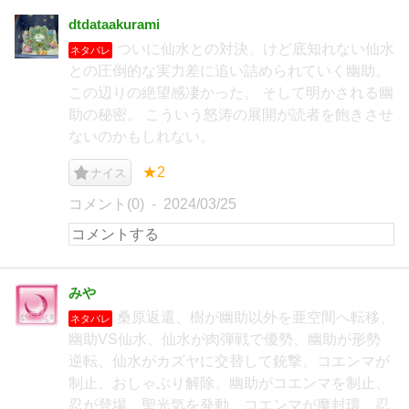
dtdataakurami
ついに仙水との対決、けど底知れない仙水
ネタバレ
との圧倒的な実力差に追い詰められていく幽助。
この辺りの絶望感凄かった。 そして明かされる幽
助の秘密。 こういう怒涛の展開が読者を飽きさせ
ないのかもしれない。
★2
ナイス
コメント(0)
2024/03/25
みや
桑原返還、樹が幽助以外を亜空間へ転移、
ネタバレ
幽助VS仙水、仙水が肉弾戦で優勢、幽助が形勢
逆転、仙水がカズヤに交替して銃撃、コエンマが
制止、おしゃぶり解除、幽助がコエンマを制止、
忍が登場、聖光気を発動、コエンマが魔封環、忍