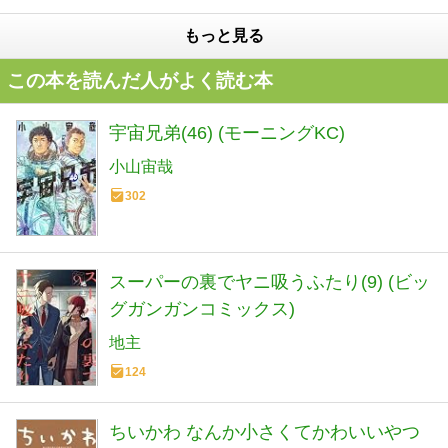
もっと見る
この本を読んだ人がよく読む本
宇宙兄弟(46) (モーニングKC)
小山宙哉
302
スーパーの裏でヤニ吸うふたり(9) (ビッ
グガンガンコミックス)
地主
124
ちいかわ なんか小さくてかわいいやつ