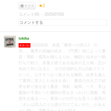
★2
ナイス
コメント(0)
2025/07/02
tokika
10話収録。表題『魔界への突入!! の
ネタバレ
巻』。魔界の扉編の続き。《門番》樹によって桑
原・飛影・蔵馬が捕らえられ、幽助と仙水が一騎
打ちで戦う。多重人格である仙水の主人格・忍が
初めて外に出ると、その圧倒的な力はS級クラス
だった。なすすべなく殺される幽助。結界を越え
て魔界に突入した仙水を追い、桑原の次元刀で結
界を斬り後を追う桑原・飛影・蔵馬。一方、実は
魔族の子孫だった幽助が死をきっかけに覚醒、再
度生き返る――。黄泉への仕打ちを思うと蔵馬の
「オレは四人のうち誰が欠けてもいやだ」があま
りに熱い。浦飯チーム4人が好き。