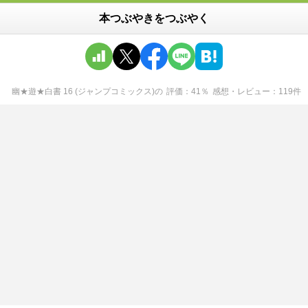
本つぶやきをつぶやく
幽★遊★白書 16 (ジャンプコミックス)
の
評価
41
％
感想・レビュー
119
件