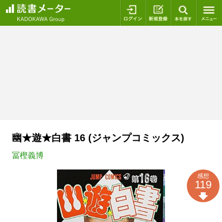
ログイン
新規登録
本を探
幽★遊★白書 16 (ジャンプコミックス)
冨樫義博
感想
119