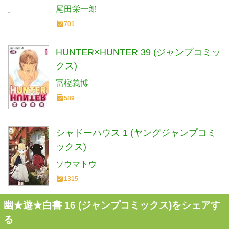
尾田栄一郎
701
HUNTER×HUNTER 39 (ジャンプコミッ
クス)
冨樫義博
589
シャドーハウス 1 (ヤングジャンプコミ
ックス)
ソウマトウ
1315
幽★遊★白書 16 (ジャンプコミックス)をシェアす
る