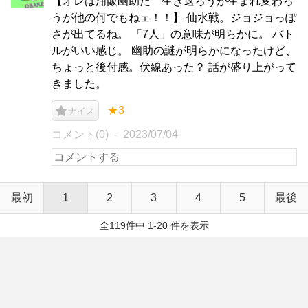
【オレは浦飯幽助だ 生き返ろうが生まれ変わろ
うが他の何でもねェ！！】 仙水戦。ジョジョっぽ
さが出てるね。 「7人」の意味が明らかに。 バト
ルがいい感じ。 幽助の謎が明らかになったけど、
ちょっと後付感。伏線あった？ 話が盛り上がって
きました。
★3
ナイス
コメント(0)
2023/07/04
最初
1
2
3
4
5
最後
全119件中 1-20 件を表示