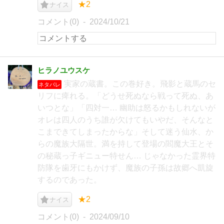
★2
ナイス
コメント(0)
2024/10/21
ヒラノユウスケ
実家の蔵書。この巻好き。飛影と蔵馬のセ
ネタバレ
リフに痺れる。「どうせ死ぬなら戦って死ぬ、あ
いつとな」「四対一… 幽助は怒るかもしれないが
オレは四人のうち誰が欠けてもいやだ、そんなと
こまできてしまったからな」そして迷う仙水、か
らの魔族大隔世。満を持して登場の閻魔大王とそ
の秘蔵っ子ギニュー特せん… じゃなかった霊界特
防隊を歯牙にもかけず、魔族の子孫は故郷へ凱旋
するのであった。
★2
ナイス
コメント(0)
2024/09/10