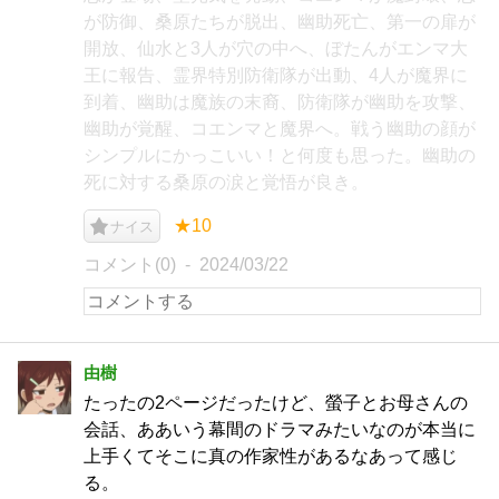
が防御、桑原たちが脱出、幽助死亡、第一の扉が
開放、仙水と3人が穴の中へ、ぼたんがエンマ大
王に報告、霊界特別防衛隊が出動、4人が魔界に
到着、幽助は魔族の末裔、防衛隊が幽助を攻撃、
幽助が覚醒、コエンマと魔界へ。戦う幽助の顔が
シンプルにかっこいい！と何度も思った。幽助の
死に対する桑原の涙と覚悟が良き。
★10
ナイス
コメント(0)
2024/03/22
由樹
たったの2ページだったけど、螢子とお母さんの
会話、ああいう幕間のドラマみたいなのが本当に
上手くてそこに真の作家性があるなあって感じ
る。