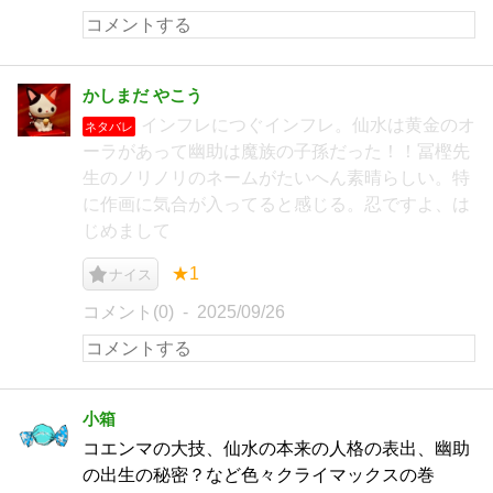
かしまだ やこう
インフレにつぐインフレ。仙水は黄金のオ
ネタバレ
ーラがあって幽助は魔族の子孫だった！！冨樫先
生のノリノリのネームがたいへん素晴らしい。特
に作画に気合が入ってると感じる。忍ですよ、は
じめまして
★1
ナイス
コメント(0)
2025/09/26
小箱
コエンマの大技、仙水の本来の人格の表出、幽助
の出生の秘密？など色々クライマックスの巻