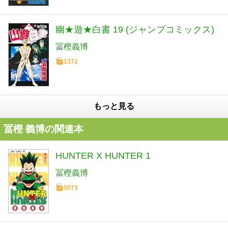
幽★遊★白書 19 (ジャンプコミックス)
冨樫義博
1372
もっと見る
冨樫 義博の関連本
HUNTER X HUNTER 1
冨樫義博
5073