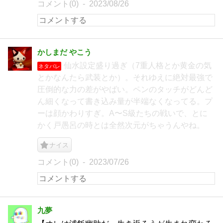
コメント(0)
2023/08/26
かしまだ やこう
仙水設定盛り過ぎ（7重人格とか黄金の気
ネタバレ
とかなんたら武装とか）。それゆえに絶対最強で
圧倒的な力の差がやばい。ペンのタッチがどんど
ん細くなって書き込み量が半端なくなってる。プ
ーは顔かわりすぎ。A〜S級たちの戦いで、とに
かく戸愚呂の時とは全然次元がちゃうんやね。
ナイス
コメント(0)
2023/07/26
九夢