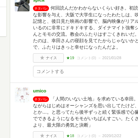
何回読んだかわからないくらい好き。初
ネタバレ
な影響を与え、大阪で大学生になったわたしは、
記憶と、後日見た映画の影響で、脳内映像がリア
いるのに非常にドキドキする、ダイナマイト強奪
んとモモの交流。教会のふたりはすごくきれいだ
たのは、幸田さんの寝顔を見てたからじゃないか
で、ふたりはきっと幸せになったんだよ。
ナイス
★19
コメント(
0
)
2021/01/28
umico
「人間のいない土地」を求めている幸田
ネタバレ
ながらはじめはオーシャンズを思い出してたけど
とか…。と思ってたら後半ずっと続く緊張感で心臓
でできるようになるモモがいちばんすごい。たく
より、最大限の勇気と決断」
ナイス
★18
コメント(
0
)
2020/12/22