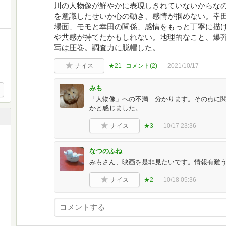
川の人物像が鮮やかに表現しきれていないからなの
を意識したせいか心の動き、感情が掴めない。幸
場面、モモと幸田の関係、感情をもっと丁寧に描
や共感が持てたかもしれない。地理的なこと、爆
写は圧巻。調査力に脱帽した。
ナイス
★21
コメント(
2
)
2021/10/17
みも
「人物像」への不満…分かります。その点に
かと感じました。
ナイス
★3
10/17 23:36
なつのふね
みもさん、映画を是非見たいです。情報有難
ナイス
★2
10/18 05:36