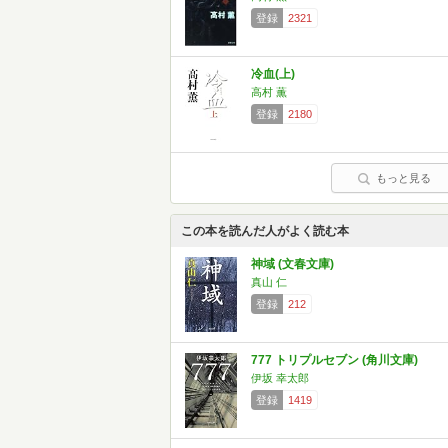
登録
2321
冷血(上)
高村 薫
登録
2180
もっと見る
この本を読んだ人がよく読む本
神域 (文春文庫)
真山 仁
登録
212
777 トリプルセブン (角川文庫)
伊坂 幸太郎
登録
1419