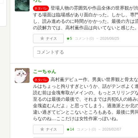
登場人物の雰囲気や作品全体の世界観が
ネタバレ
する場面は臨場感があり面白かった。しかし、専
し、読み進めるのに時間がかかった。最後の方は
の読解力では、高村薫作品は向いてないと感じた
ナイス
★5
コメント(
0
)
2026/06/25
こーちゃん
高村薫デビュー作。男臭い世界観と骨太
ネタバレ
ルはちょっと拘りすぎというか、話がテンポよく
読む前は金塊奪取がメインの、もっとスリリング
至るのは最後の最後で、それまでは共犯6人の絡み
金塊盗むんだよ」と思ってしまう。過激派とか北
違い過ぎてピンとこないところもある。最後に男
らなのね…ここだけは女性作家っぽいね。
ナイス
★14
コメント(
0
)
2026/02/07