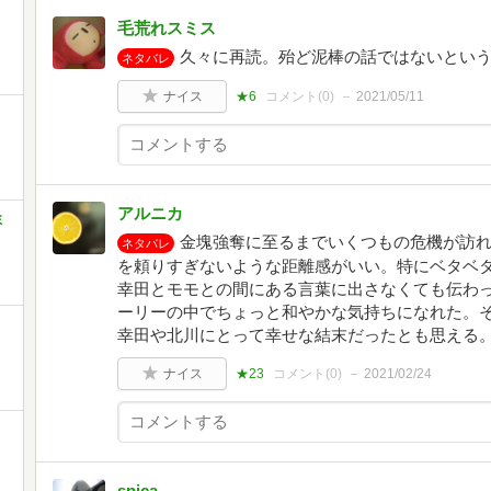
毛荒れスミス
久々に再読。殆ど泥棒の話ではないとい
ネタバレ
ナイス
★6
コメント(
0
)
2021/05/11
アルニカ
ミ
金塊強奪に至るまでいくつもの危機が訪
ネタバレ
を頼りすぎないような距離感がいい。特にベタベ
幸田とモモとの間にある言葉に出さなくても伝わっ
ーリーの中でちょっと和やかな気持ちになれた。
幸田や北川にとって幸せな結末だったとも思える
ナイス
★23
コメント(
0
)
2021/02/24
spica