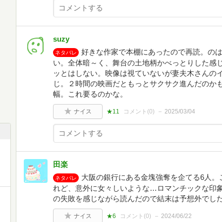
suzy
好きな作家で本棚にあったので再読。の
ネタバレ
い。全体暗～く、舞台の土地柄かべっとりした感
ッとはしない。映像は視ていないが妻夫木さんの
じ。２時間の映画だともっとサクサク進んだのかも
幅。これ要るのかな。
ナイス
★11
コメント(
0
)
2025/03/04
田楽
大阪の銀行にある金塊強奪を企てる6人。
ネタバレ
れど、意外に女々しいような…ロマンチックな印
の失敗を感じながら読んだので結末は予想外でし
ナイス
★6
コメント(
0
)
2024/06/22