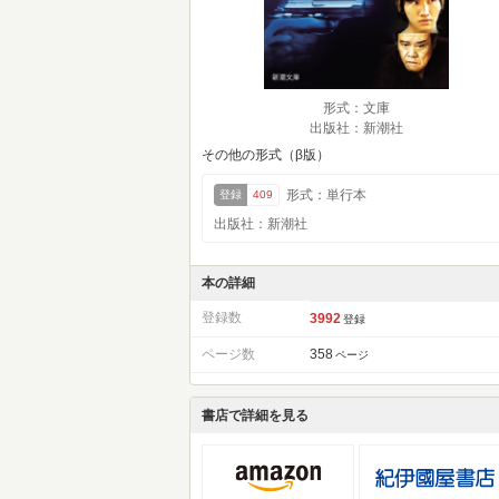
形式：文庫
出版社：新潮社
その他の形式（β版）
形式：単行本
登録
409
出版社：新潮社
本の詳細
登録数
3992
登録
ページ数
358
ページ
書店で詳細を見る