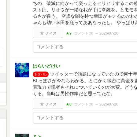
ちの、破滅に向かって突っ走るヒリヒリするこの
ストは、リオウが一緒な我が手に拳銃を、とモモ
るさが違う。 空虚な闇を持つ幸田がモテるのがわ
ゃんも幼い幸田を庇ってああなったし。 やっぱり
ナイス
★9
コメント(
0
)
2026/07/26
はらいどけい
ツイッターで話題になっていたので何十
ネタバレ
BLっぽさが今ならわかる。とにかく緻密に黄金を
表現力で読者もそれについていくのが大変。どう
くる。当時は男性作家だと思ってたな。
ナイス
★8
コメント(
0
)
2026/07/20
ろと