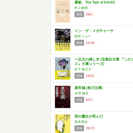
夏帆 The Tale of KAHO
村上春樹
登録
2961
イン・ザ・メガチャーチ
朝井リョウ
登録
22148
一次元の挿し木 (宝島社文庫 『この
ス』大賞シリーズ)
松下 龍之介
登録
23421
黒牢城 (角川文庫)
米澤 穂信
登録
4071
西の魔女が死んだ
梨木香歩
登録
78173