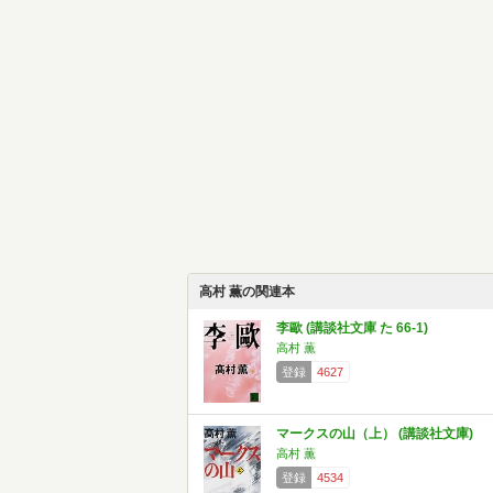
高村 薫の関連本
李歐 (講談社文庫 た 66-1)
高村 薫
登録
4627
マークスの山（上） (講談社文庫)
高村 薫
登録
4534