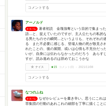
アーノルド
著者初読 金塊強奪という目的で集まっ
ネタバレ
語…と、捉えていたのですが、主人公たちの私的
る男たちのその瞬間…というよりも、それぞれの
る また不必要に感じる、登場人物の死が散見さ
れたことの、後の展開、或いは心情も不充分だっ
いが、自身には伝わらなかったのだろう あらす
すが、読み進めるのは辞めておこうかな
ナイス
★15
コメント(
0
)
2021/11/08
なつのふね
なぜかレビューを書き辛い。思うにこれ
ネタバレ
罪集団の行動のあれこれの細部を丁寧に描くこと