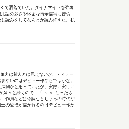
渋くて洒落ていた。ダイナマイトを強奪
門用語の多さや緻密な情景描写に苦労
流し読みをしてなんとか読み終えた。私
。
な筆力は新人とは思えないが、ディテー
進まないのはデビュー作ならではかな。
な展開かと思っていたが、実際に実行に
が延々と続くので、「いつになったら
の工作員などは今読むとちょっの時代が
同士の愛憎が描かれるのはデビュー作か