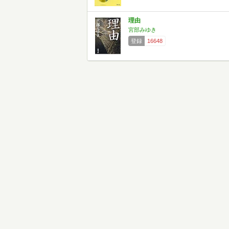
理由
宮部みゆき
登録
16648