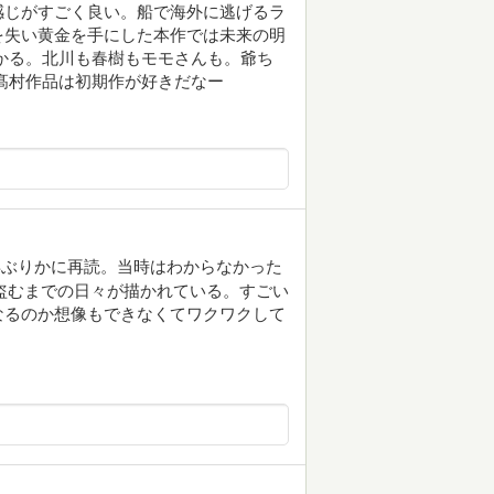
感じがすごく良い。船で海外に逃げるラ
を失い黄金を手にした本作では未来の明
かる。北川も春樹もモモさんも。爺ち
髙村作品は初期作が好きだなー
年ぶりかに再読。当時はわからなかった
盗むまでの日々が描かれている。すごい
なるのか想像もできなくてワクワクして